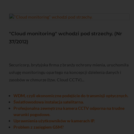
"Cloud monitoring" wchodzi pod strzechy. (Nr
37/2012)
Securicorp, brytyjska firma z branży ochrony mienia, uruchomiła
usługę monitoringu opartego na koncepcji dzielenia danych i
zasobów w chmurze (tzw. Cloud CCTV)...
WDM, czyli ekonomiczne podejście do transmisji optycznych.
Światłowodowa instalacja satelitarna.
Profesjonalna zewnętrzna kamera CCTV odporna na trudne
warunki pogodowe.
Uprawnienia użytkowników w kamerach IP.
Problem z zasięgiem GSM?