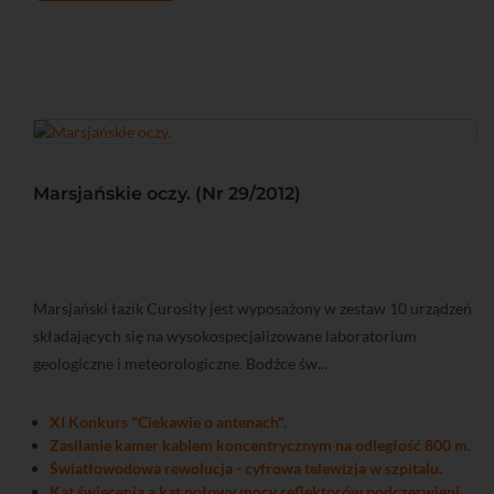
Marsjańskie oczy. (Nr 29/2012)
Marsjański łazik Curosity jest wyposażony w zestaw 10 urządzeń
składających się na wysokospecjalizowane laboratorium
geologiczne i meteorologiczne. Bodźce św...
XI Konkurs "Ciekawie o antenach".
Zasilanie kamer kablem koncentrycznym na odległość 800 m.
Światłowodowa rewolucja - cyfrowa telewizja w szpitalu.
Kąt świecenia a kąt połowy mocy reflektorów podczerwieni.