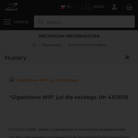
PL
MENU
OFERTA
ARCHIWUM INFORMATORA
Baza wiedzy
Archiwum Informatora
Numery
"Gigabitowe Wifi" już dla każdego. (Nr 43/2012)
Firma D-LINK, jeden z największych na świecie producentów
sprzętu sieciowego wprowadziła do sprzedaży bezprzewodową