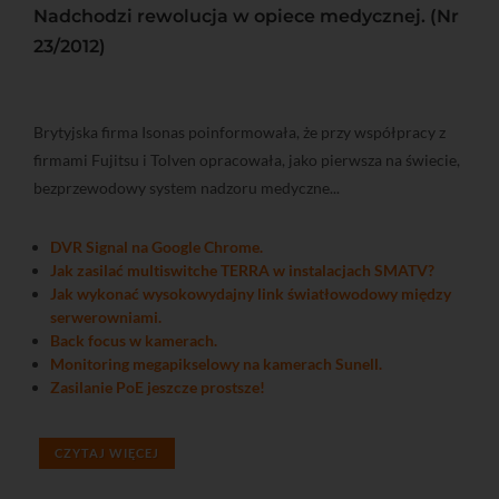
Nadchodzi rewolucja w opiece medycznej. (Nr
23/2012)
Brytyjska firma Isonas poinformowała, że przy współpracy z
firmami Fujitsu i Tolven opracowała, jako pierwsza na świecie,
bezprzewodowy system nadzoru medyczne...
DVR Signal na Google Chrome.
Jak zasilać multiswitche TERRA w instalacjach SMATV?
Jak wykonać wysokowydajny link światłowodowy między
serwerowniami.
Back focus w kamerach.
Monitoring megapikselowy na kamerach Sunell.
Zasilanie PoE jeszcze prostsze!
CZYTAJ WIĘCEJ