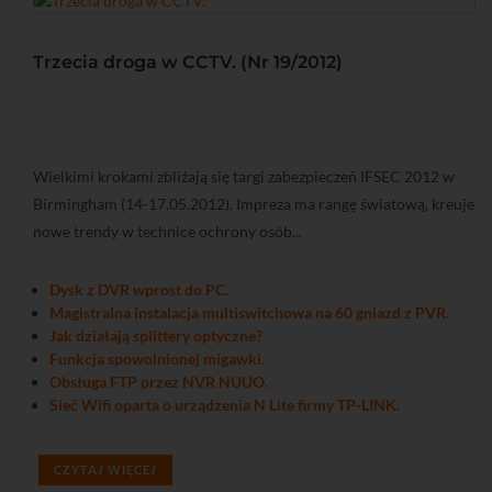
Trzecia droga w CCTV. (Nr 19/2012)
Wielkimi krokami zbliżają się targi zabezpieczeń IFSEC 2012 w
Birmingham (14-17.05.2012). Impreza ma rangę światową, kreuje
nowe trendy w technice ochrony osób...
Dysk z DVR wprost do PC.
Magistralna instalacja multiswitchowa na 60 gniazd z PVR.
Jak działają splittery optyczne?
Funkcja spowolnionej migawki.
Obsługa FTP przez NVR NUUO.
Sieć Wifi oparta o urządzenia N Lite firmy TP-LINK.
CZYTAJ WIĘCEJ