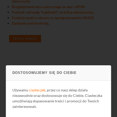
zbiorczych.
Rozgałęzienie toru optycznego w sieci xPON.
Podział cyfrowej "kablówki" na kilka telewizorów.
Funkcje analizy obrazu w oprogramowaniu NUUO.
Zasilanie pod kontrolą.
CZYTAJ WIĘCEJ
DOSTOSOWUJEMY SIĘ DO CIEBIE
Umarł król, niech żyje król - nadchodzi nowa
Używamy
ciasteczek
, przez co nasz sklep działa
telewizja. (Nr 31/2012)
niezawodnie oraz dostosowuje się do Ciebie. Ciasteczka
umożliwiają dopasowanie treści i promocji do Twoich
zainteresowań.
W dniach 6-11 września w Amsterdamie odbyła się konferencja