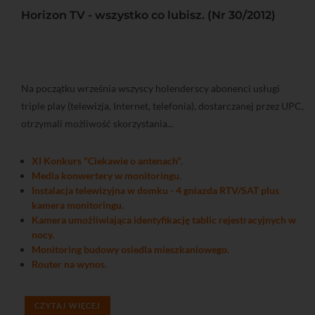
Horizon TV - wszystko co lubisz. (Nr 30/2012)
Na początku września wszyscy holenderscy abonenci usługi
triple play (telewizja, Internet, telefonia), dostarczanej przez UPC,
otrzymali możliwość skorzystania...
XI Konkurs "Ciekawie o antenach".
Media konwertery w monitoringu.
Instalacja telewizyjna w domku - 4 gniazda RTV/SAT plus
kamera monitoringu.
Kamera umożliwiająca identyfikację tablic rejestracyjnych w
nocy.
Monitoring budowy osiedla mieszkaniowego.
Router na wynos.
CZYTAJ WIĘCEJ