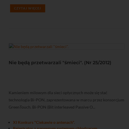
CZYTAJ WIĘCEJ
Nie będą przetwarzali "śmieci". (Nr 25/2012)
Kamieniem milowym dla sieci optycznych może się stać
technologia Bi-PON, zaprezentowana w marcu przez konsorcjum
GreenTouch. Bi-PON (Bit interleaved Passive O...
XI Konkurs "Ciekawie o antenach".
Rejestrator z pasywnym systemem chłodzącym.