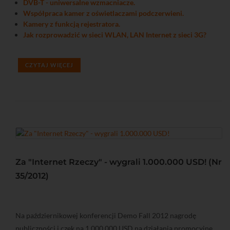
DVB-T - uniwersalne wzmacniacze.
Współpraca kamer z oświetlaczami podczerwieni.
Kamery z funkcją rejestratora.
Jak rozprowadzić w sieci WLAN, LAN Internet z sieci 3G?
CZYTAJ WIĘCEJ
Za "Internet Rzeczy" - wygrali 1.000.000 USD! (Nr
35/2012)
Na październikowej konferencji Demo Fall 2012 nagrodę
publiczności i czek na 1.000.000 USD na działania promocyjne