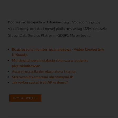
Pod koniec listopada w Johannesburgu Vodacom z grupy
Vodafone ogłosił start nowej platformy usług M2M o nazwie
Global Data Service Platform (GDSP). Ma on być r...
Rozproszony monitoring analogowy - wideo konwertery
Ultimode.
Multiswitchowa instalacja zbiorcza w budynku
pięcioklatkowym.
Awaryjne zasilanie rejestratora i kamer.
Sterowanie kamerami obrotowymi IP.
Jak wykorzystać tryb AP w domu?
CZYTAJ WIĘCEJ