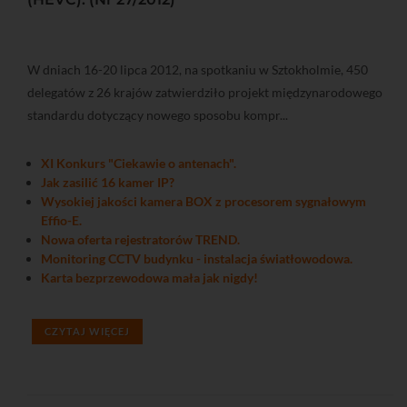
W dniach 16-20 lipca 2012, na spotkaniu w Sztokholmie, 450
delegatów z 26 krajów zatwierdziło projekt międzynarodowego
standardu dotyczący nowego sposobu kompr...
XI Konkurs "Ciekawie o antenach".
Jak zasilić 16 kamer IP?
Wysokiej jakości kamera BOX z procesorem sygnałowym
Effio-E.
Nowa oferta rejestratorów TREND.
Monitoring CCTV budynku - instalacja światłowodowa.
Karta bezprzewodowa mała jak nigdy!
CZYTAJ WIĘCEJ