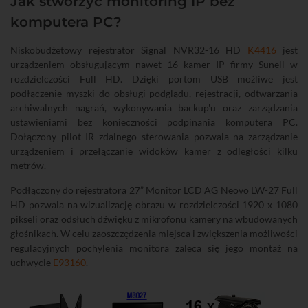
Jak stworzyć monitoring IP bez
komputera PC?
Niskobudżetowy rejestrator Signal NVR32-16 HD
K4416
jest
urządzeniem obsługującym nawet 16 kamer IP firmy Sunell w
rozdzielczości Full HD. Dzięki portom USB możliwe jest
podłączenie myszki do obsługi podglądu, rejestracji, odtwarzania
archiwalnych nagrań, wykonywania backup'u oraz zarządzania
ustawieniami bez konieczności podpinania komputera PC.
Dołączony pilot IR zdalnego sterowania pozwala na zarządzanie
urządzeniem i przełączanie widoków kamer z odległości kilku
metrów.
Podłączony do rejestratora 27” Monitor LCD AG Neovo LW-27 Full
HD pozwala na wizualizację obrazu w rozdzielczości 1920 x 1080
pikseli oraz odsłuch dźwięku z mikrofonu kamery na wbudowanych
głośnikach. W celu zaoszczędzenia miejsca i zwiększenia możliwości
regulacyjnych pochylenia monitora zaleca się jego montaż na
uchwycie
E93160
.