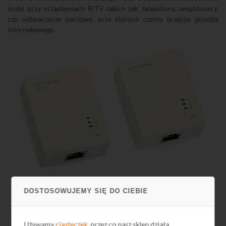
może przy urządzeniach R/TV takich jak: telewizory, amplitunery,
czy odtwarzacze sieciowe, przy których często brakuje gniazda
internetowego.
Adapter Sieciowy TP-LINK TL-PA2010 Nano 200 Mb/s
N3363
DOSTOSOWUJEMY SIĘ DO CIEBIE
Nowości w firmie DIPOL:
Używamy
ciasteczek
, przez co nasz sklep działa