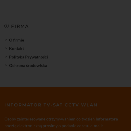
FIRMA
O firmie
Kontakt
Polityka Prywatności
Ochrona środowiska
INFORMATOR TV-SAT CCTV WLAN
Osoby zainteresowane otrzymywaniem co tydzień
Informatora
pocztą elektroniczną prosimy o podanie adresu e-mail: