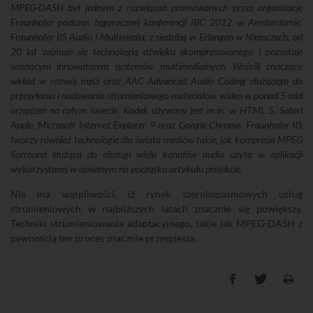
MPEG-DASH był jednym z rozwiązań promowanych przez organizację
Fraunhofer podczas tegorocznej konferencji IBC 2012 w Amsterdamie.
Fraunhofer IIS Audio i Multimedia, z siedzibą w Erlangen w Niemczech, od
20 lat zajmuje się technologią dźwięku skompresowanego i pozostaje
wiodącym innowatorem systemów multimedialnych. Wnieśli znaczący
wkład w rozwój mp3 oraz AAC Advanced Audio Coding służącego do
przesyłania i nadawania strumieniowego materiałów wideo w ponad 5 mld
urządzeń na całym świecie. Kodek używany jest m.in. w HTML 5, Safari
Apple, Microsoft Internet Explorer 9 oraz Google Chrome. Fraunhofer IIS
tworzy również technologie dla świata mediów takie, jak kompresja MPEG
Surround służąca do obsługi wielu kanałów audio użyta w aplikacji
wykorzystanej w opisanym na początku artykułu projekcie.
Nie ma wątpliwości, iż rynek szerokopasmowych usług
strumieniowych w najbliższych latach znacznie się powiększy.
Techniki strumieniowania adaptacyjnego, takie jak MPEG-DASH z
pewnością ten proces znacznie przyspieszą.