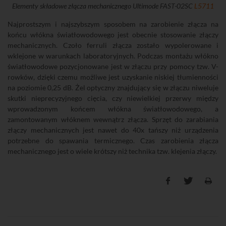
Elementy składowe złącza mechanicznego Ultimode FAST-02SC
L5711
Najprostszym i najszybszym sposobem na zarobienie złącza na
końcu włókna światłowodowego jest obecnie stosowanie złączy
mechanicznych. Czoło ferruli złącza zostało wypolerowane i
wklejone w warunkach laboratoryjnych. Podczas montażu włókno
światłowodowe pozycjonowane jest w złączu przy pomocy tzw. V-
rowków, dzięki czemu możliwe jest uzyskanie niskiej tłumienności
na poziomie 0,25 dB. Żel optyczny znajdujący się w złączu niweluje
skutki nieprecyzyjnego cięcia, czy niewielkiej przerwy między
wprowadzonym końcem włókna światłowodowego, a
zamontowanym włóknem wewnątrz złącza. Sprzęt do zarabiania
złączy mechanicznych jest nawet do 40x tańszy niż urządzenia
potrzebne do spawania termicznego. Czas zarobienia złącza
mechanicznego jest o wiele krótszy niż technika tzw. klejenia złączy.