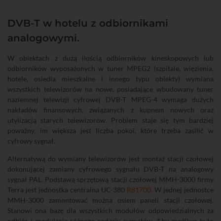
DVB-T w hotelu z odbiornikami
analogowymi.
W obiektach z dużą ilością odbiorników kineskopowych lub
odbiorników wyposażonych w tuner MPEG2 (szpitale, więzienia,
hotele, osiedla mieszkalne i innego typu obiekty) wymiana
wszystkich telewizorów na nowe, posiadające wbudowany tuner
naziemnej telewizji cyfrowej DVB-T MPEG-4 wymaga dużych
nakładów finansowych, związanych z kupnem nowych oraz
utylizacją starych telewizorów. Problem staje się tym bardziej
poważny, im większa jest liczba pokoi, które trzeba zasilić w
cyfrowy sygnał.
Alternatywą do wymiany telewizorów jest montaż stacji czołowej
dokonującej zamiany cyfrowego sygnału DVB-T na analogowy
sygnał PAL. Podstawą sprzętową stacji czołowej MMH-3000 firmy
Terra jest jednostka centralna UC-380
R81700
. W jednej jednostce
MMH-3000 zamontować można osiem paneli stacji czołowej.
Stanowi ona bazę dla wszystkich modułów odpowiedzialnych za
odbiór i modulację różnego rodzaju sygnałów. Aby możliwe było