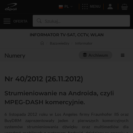
PL
MENU
OFERTA
INFORMATOR TV-SAT, CCTV, WLAN
Baza wiedzy
Informator
Numery
Archiwum
Nr 40/2012 (26.11.2012)
Strumieniowanie na Androida, czyli
MPEG-DASH komercyjnie.
6 listopada 2012 roku w Los Angeles firmy Fraunhofer IIS oraz
BuyDRM zaprezentowały jeden z pierwszych komercyjnych
systemów strumieniowania dźwięku oraz multimediów dla
urządzeń mobilnych z systemem Android, działający w oparciu o