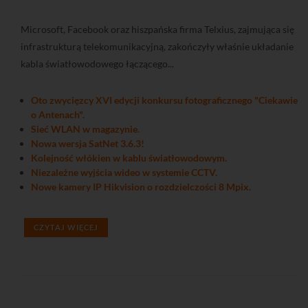
Microsoft, Facebook oraz hiszpańska firma Telxius, zajmująca się
infrastrukturą telekomunikacyjną, zakończyły właśnie układanie
kabla światłowodowego łączącego...
Oto zwycięzcy XVI edycji konkursu fotograficznego "Ciekawie
o Antenach".
Sieć WLAN w magazynie.
Nowa wersja SatNet 3.6.3!
Kolejność włókien w kablu światłowodowym.
Niezależne wyjścia wideo w systemie CCTV.
Nowe kamery IP Hikvision o rozdzielczości 8 Mpix.
CZYTAJ WIĘCEJ