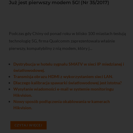
Już jest pierwszy modem 5G! (Nr 35/2017)
Podczas gdy Chiny od ponad roku w blisko 100 miastach testują
technologię 5G, firma Qualcomm zaprezentowała właśnie
pierwszy, kompatybilny z nią modem, który j...
Dystrybucja w hotelu sygnału SMATV w sieci IP miedzianej i
światłowodowej.
Transmisja obrazu HDMI z wykorzystaniem sieci LAN.
Dlaczego kalibracja spawarki światłowodowej jest istotna?
Wysyłanie wiadomości e-mail w systemie monitoringu
Hikvision.
Nowy sposób podłączenia okablowania w kamerach
Hikvision.
CZYTAJ WIĘCEJ