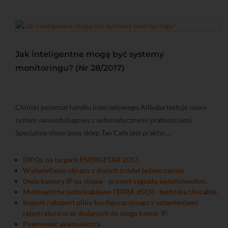
Jak inteligentne mogą być systemy
monitoringu? (Nr 28/2017)
Chiński potentat handlu internetowego Alibaba testuje nowy
system samoobsługowy z automatycznymi płatnościami.
Specjalnie stworzony sklep Tao Cafe jest praktyc...
DIPOL na targach ENERGETAB 2017.
Wyświetlanie obrazu z dwóch źródeł jednocześnie.
Dwie kamery IP na słupie - przesył sygnału światłowodem.
Multiswitche jednokablowe TERRA dSCR - technika Unicable.
Import / eksport pliku konfiguracyjnego z ustawieniami
rejestratora oraz dodanych do niego kamer IP.
Pojemność akumulatora.