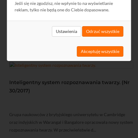
Jeśli się nie zgodzisz, nie wpłynie to na wyświetlanie
IP?
reklam, tylko nie będą one do Ciebie dopasowane.
CZYTAJ WIĘCEJ
Ustawienia
Odrzuć wszystkie
Akceptuję wszystkie
Inteligentny system rozpoznawania twarzy. (Nr
30/2017)
Grupa naukowców z brytyjskiego uniwersytetu w Cambridge
oraz indyjskich w Warangal i Bangalore opracowała nowy system
rozpoznawania twarzy. W przeciwieństwie d...