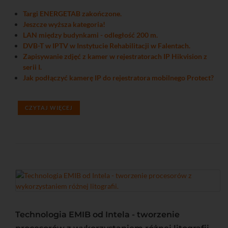
Targi ENERGETAB zakończone.
Jeszcze wyższa kategoria!
LAN między budynkami - odległość 200 m.
DVB-T w IPTV w Instytucie Rehabilitacji w Falentach.
Zapisywanie zdjęć z kamer w rejestratorach IP Hikvision z
serii I.
Jak podłączyć kamerę IP do rejestratora mobilnego Protect?
CZYTAJ WIĘCEJ
Technologia EMIB od Intela - tworzenie