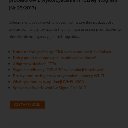
procesorów z wykorzystaniem różnej litografii.
(Nr 29/2017)
Obecnie w tradycyjnych procesorach wszystkie podzespoły
wykonywane są przy użyciu tego samego procesu produkcyjnego,
niezależnie od tego czy jest to litografia...
Konkurs fotograficzny "Ciekawie o antenach" na finiszu.
Który punkt dostępowy zainstalować w biurze?
Adapter w sieciach FTTx.
Sygnał satelitarny DVB-S/S2 w instalacji hotelowej.
Prosty monitoring z wykorzystaniem kamery Wi-Fi.
Obsługa chmury w aplikacji iVMS-4200.
Spawarka światłowodów Signal Fire AI-7
CZYTAJ WIĘCEJ