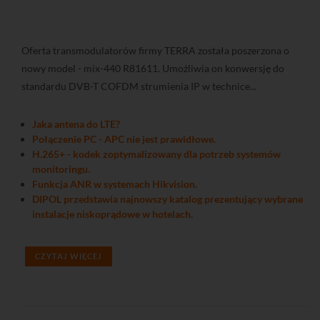
Oferta transmodulatorów firmy TERRA została poszerzona o
nowy model - mix-440 R81611. Umożliwia on konwersję do
standardu DVB-T COFDM strumienia IP w technice...
Jaka antena do LTE?
Połączenie PC - APC nie jest prawidłowe.
H.265+ - kodek zoptymalizowany dla potrzeb systemów
monitoringu.
Funkcja ANR w systemach Hikvision.
DIPOL przedstawia najnowszy katalog prezentujący wybrane
instalacje niskoprądowe w hotelach.
CZYTAJ WIĘCEJ