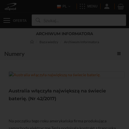
PL
MENU
OFERTA
ARCHIWUM INFORMATORA
Baza wiedzy
Archiwum Informatora
Numery
Australia włączyła największą na świecie
baterię. (Nr 42/2017)
Na początku tego roku amerykańska firma produkująca
samochody elektryczne Tesla podpisała kontrakt z francuską