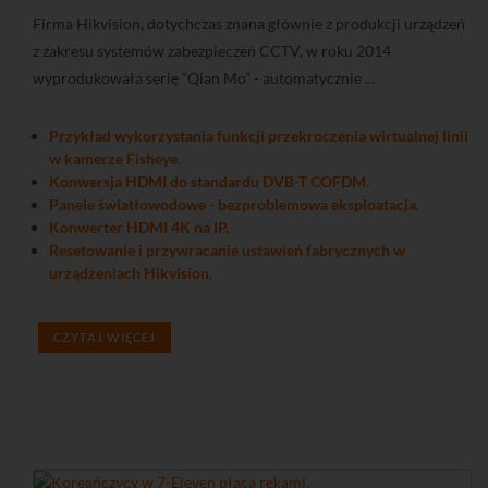
Firma Hikvision, dotychczas znana głównie z produkcji urządzeń
z zakresu systemów zabezpieczeń CCTV, w roku 2014
wyprodukowała serię “Qian Mo” - automatycznie ...
Przykład wykorzystania funkcji przekroczenia wirtualnej linii
w kamerze Fisheye.
Konwersja HDMI do standardu DVB-T COFDM.
Panele światłowodowe - bezproblemowa eksploatacja.
Konwerter HDMI 4K na IP.
Resetowanie i przywracanie ustawień fabrycznych w
urządzeniach Hikvision.
CZYTAJ WIĘCEJ