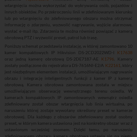
wtargnięcia można wykorzystać do wykrywania osób, pojazdów i
innych obiektów. Po przekroczeniu linii w zdefiniowanym kierunku
lub po wtargnięciu do zdefiniowanego obszaru można otrzymać
informację o zdarzeniu, wyzwolić nagrywanie, wyjście alarmowe,
wysłać e-mail itp. Zdarzenia te można również powiązać z kamerą
obrotową PTZ i wyzwolić preset, patrol lub trasę.
Poniższy schemat przedstawia instalację, w której zamontowano 10
kamer kompaktowych IP Hikvision DS-2CD2022WD-I
K17638
oraz jedną kamerę obrotową DS-2DE7187-AE
K1796
. Kamery
zostały podłączone do rejestratora DS-7616NI-E2/A
K22161
, który
jest niezbędnym elementem instalacji, umożliwiającym nagrywanie
obrazu i integrację inteligentnych funkcji z kamer IP z kamerą
obrotową. Kamera obrotowa zamontowana została w miejscu
umożliwiającym obserwację wewnętrznego terenu osiedla. W
kamerach kompaktowych IP zamontowanych wewnątrz osiedla
zdefiniowany został obszar wtargnięcia lub linia wirtualna, po
naruszeniu której zostaje wywołany określony preset w kamerze
obrotowej. Dla każdego z obszarów zdefiniowany został osobny
preset, w którym kamera ustawiona jest na konkretny obszar wraz z
ustawionym wcześniej zoomem. Dzięki temu, po naruszeniu
zdefiniowanego obszaru kamera obrotowa ustawia się na niego,