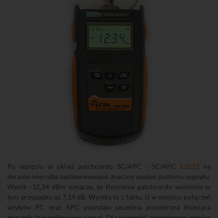
Po wpięciu w układ patchcordu SC/APC - SC/APC
L3222
na
ekranie miernika zaobserwowano znaczny spadek poziomu sygnału.
Wynik -12,34 dBm oznacza, że tłumienie patchcordu wyniosło w
tym przypadku aż 7,14 dB. Wynika to z faktu, iż w miejscu połączeń
wtyków PC oraz APC powstaje szczelina powietrzna tłumiąca
znacznie transmitowany sygnał. Dla pewności powtórzono pomiar