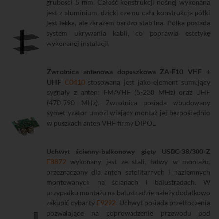
grubości 5 mm. Całość konstrukcji nośnej wykonana
jest z aluminium, dzięki czemu cała konstrukcja półki
jest lekka, ale zarazem bardzo stabilna. Półka posiada
system ukrywania kabli, co poprawia estetykę
wykonanej instalacji.
Zwrotnica antenowa dopuszkowa ZA-F10 VHF +
UHF
C0410
stosowana jest jako element sumujący
sygnały z anten: FM/VHF (5-230 MHz) oraz UHF
(470-790 MHz). Zwrotnica posiada wbudowany
symetryzator umożliwiający montaż jej bezpośrednio
w puszkach anten VHF firmy DIPOL.
Uchwyt ścienny-balkonowy gięty USBC-38/300-Z
E8872
wykonany jest ze stali, łatwy w montażu,
przeznaczony dla anten satelitarnych i naziemnych
montowanych na ścianach i balustradach. W
przypadku montażu na balustradzie należy dodatkowo
zakupić cybanty
E9292
. Uchwyt posiada przetłoczenia
pozwalające na poprowadzenie przewodu pod