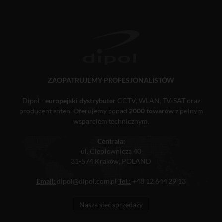
ZAOPATRUJEMY PROFESJONALISTÓW
Dipol -
europejski dystrybutor
CCTV, WLAN, TV-SAT oraz
producent anten. Oferujemy ponad
2000 towarów
z pełnym
wsparciem technicznym.
Centrala:
ul. Ciepłownicza 40
31-574 Kraków, POLAND
Email:
dipol@dipol.com.pl
Tel.:
+48 12 644 29 13
Nasza sieć sprzedaży