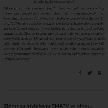
(źródło: naukawpolsce.pap.pl)
Odpowiednio spolaryzowane, światło laserowe pada na powierzchnię
dielektryka powodując zmianę stanu jego namagnesowania na
konkretnym obszarze. Jasne oraz ciemne obszary odpowiadają stanowi "0"
oraz "1". Metoda ta znosi ograniczenia prędkości cechujące obecne sposoby
zapisu informacji oraz, co równie istotne, jest znacznie bardziej wydajna
energetycznie. Obecnie, podczas zapisu i odczytu danych w serwerowniach
odpowiedzialnych za 5% globalnego poboru energii wydzielane są duże
ilości ciepła, co niesie za sobą konieczność chłodzenia urządzeń w celu
ochrony informacji. Testowana przez naukowców metoda powoduje
wzrost temperatury zaledwie o 1°C, dzięki czemu żadne układy chłodzące
nie będą konieczne.
Zbiorcza instalacja SMATV w bloku.