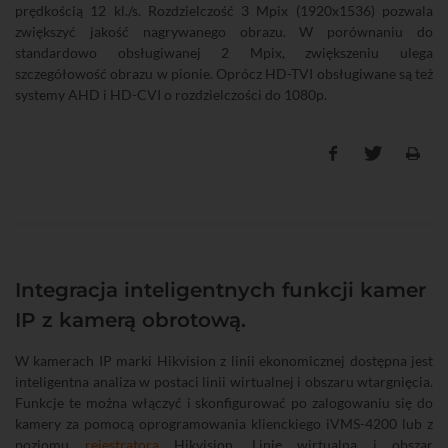
prędkością 12 kl./s. Rozdzielczość 3 Mpix (1920x1536) pozwala
zwiększyć jakość nagrywanego obrazu. W porównaniu do
standardowo obsługiwanej 2 Mpix, zwiększeniu ulega
szczegółowość obrazu w pionie. Oprócz HD-TVI obsługiwane są też
systemy AHD i HD-CVI o rozdzielczości do 1080p.
Integracja inteligentnych funkcji kamer
IP z kamerą obrotową.
W kamerach IP marki Hikvision z linii ekonomicznej dostępna jest
inteligentna analiza w postaci linii wirtualnej i obszaru wtargnięcia.
Funkcje te można włączyć i skonfigurować po zalogowaniu się do
kamery za pomocą oprogramowania klienckiego iVMS-4200 lub z
poziomu
rejestratora
Hikvision. Linię wirtualną i obszar