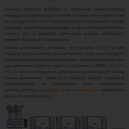
Zbiorcze instalacje RTV/SAT w budynkach wielorodzinnych
wymagają zaprojektowania. Parametrami wyjściowymi do wyliczeń
są: topologia sieci, ilość i rodzaj multiswichy, tłumienność użytego
przewodu. Zaprojektowanie polega na takim dobraniu elementów
systemu, aby na gniazdach antenowych poziomy odbieranych
sygnałów były zgodne z zaleceniami.
Poniżej prezentujemy wykonany w programie
SatNet
projekt
instalacji multiswitchowej, która w budynku objęła swym zasięgiem
64 mieszkania rozlokowane w 4 klatkach i na 4 kondygnacjach. Sieć
zaprojektowana została w oparciu o multiswitche TERRA
serii MV-
9XX
w nowych odlewanych obudowach gwarantujących wysoki
poziom ekranowania - klasa A. Do podziału sygnału z magistrali
multiswitchowej na poszczególne klatki wykorzystano
dziewięciotorowe
rozgałęźniki
oraz
odgałęźniki
o odpowiednim
stopniu tłumienia sygnału.