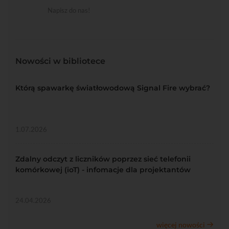
Napisz do nas!
Nowości w bibliotece
Którą spawarkę światłowodową Signal Fire wybrać?
1.07.2026
Zdalny odczyt z liczników poprzez sieć telefonii
komórkowej (ioT) - infomacje dla projektantów
24.04.2026
więcej nowości