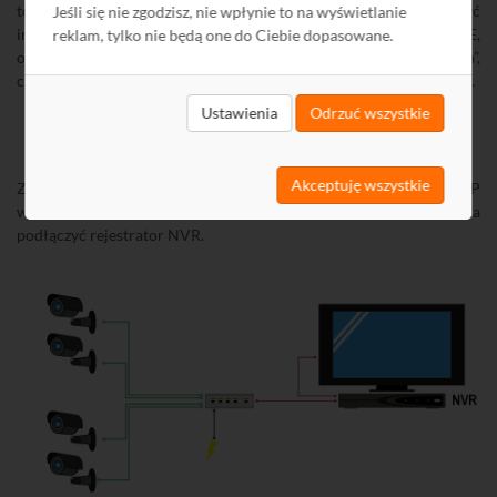
to zagadnienie, z którym coraz częściej muszą się zmierzyć
Jeśli się nie zgodzisz, nie wpłynie to na wyświetlanie
instalatorzy sieci niskoprądowych. Wśród szeregu rozwiązań PoE,
reklam, tylko nie będą one do Ciebie dopasowane.
optymalnym wydaje się być zespolenie „przełączania i zasilania”,
czyli zastosowanie switchy PoE integrujących w sobie obie funkcje.
Ustawienia
Odrzuć wszystkie
Akceptuję wszystkie
Zastosowanie switcha PoE
N29980
pozwoli na zasilenie 4 kamer IP
w systemie monitoringu wizyjnego. Do piątego portu można
podłączyć rejestrator NVR.