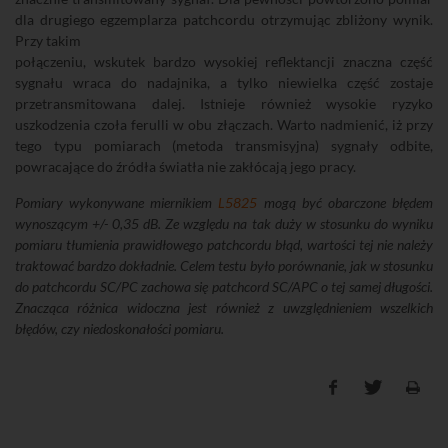
dla drugiego egzemplarza patchcordu otrzymując zbliżony wynik.
Przy takim
połączeniu, wskutek bardzo wysokiej reflektancji znaczna część
sygnału wraca do nadajnika, a tylko niewielka część zostaje
przetransmitowana dalej. Istnieje również wysokie ryzyko
uszkodzenia czoła ferulli w obu złączach. Warto nadmienić, iż przy
tego typu pomiarach (metoda transmisyjna) sygnały odbite,
powracające do źródła światła nie zakłócają jego pracy.
Pomiary wykonywane miernikiem
L5825
mogą być obarczone błędem
wynoszącym +/- 0,35 dB. Ze względu na tak duży w stosunku do wyniku
pomiaru tłumienia prawidłowego patchcordu błąd, wartości tej nie należy
traktować bardzo dokładnie. Celem testu było porównanie, jak w stosunku
do patchcordu SC/PC zachowa się patchcord SC/APC o tej samej długości.
Znacząca różnica widoczna jest również z uwzględnieniem wszelkich
błędów, czy niedoskonałości pomiaru.