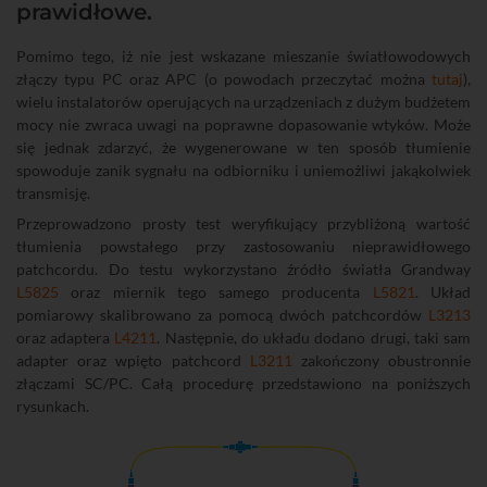
prawidłowe.
Pomimo tego, iż nie jest wskazane mieszanie światłowodowych
złączy typu PC oraz APC (o powodach przeczytać można
tutaj
),
wielu instalatorów operujących na urządzeniach z dużym budżetem
mocy nie zwraca uwagi na poprawne dopasowanie wtyków. Może
się jednak zdarzyć, że wygenerowane w ten sposób tłumienie
spowoduje zanik sygnału na odbiorniku i uniemożliwi jakąkolwiek
transmisję.
Przeprowadzono prosty test weryfikujący przybliżoną wartość
tłumienia powstałego przy zastosowaniu nieprawidłowego
patchcordu. Do testu wykorzystano źródło światła Grandway
L5825
oraz miernik tego samego producenta
L5821
. Układ
pomiarowy skalibrowano za pomocą dwóch patchcordów
L3213
oraz adaptera
L4211
. Następnie, do układu dodano drugi, taki sam
adapter oraz wpięto patchcord
L3211
zakończony obustronnie
złączami SC/PC. Całą procedurę przedstawiono na poniższych
rysunkach.