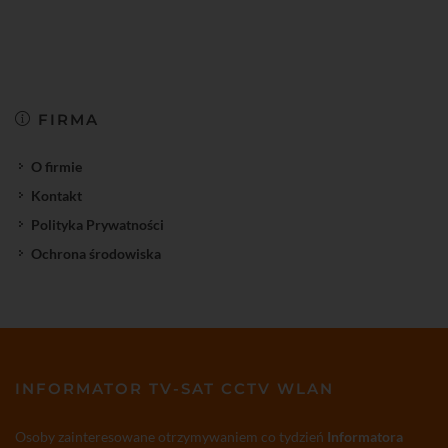
FIRMA
O firmie
Kontakt
Polityka Prywatności
Ochrona środowiska
INFORMATOR TV-SAT CCTV WLAN
Osoby zainteresowane otrzymywaniem co tydzień
Informatora