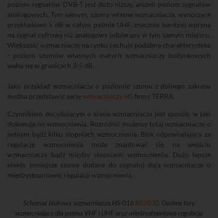
poziom sygnałów DVB-T jest dużo niższy, aniżeli poziom sygnałów
analogowych. Tym samym, szumy własne wzmacniacza, wynoszące
przykładowo 5 dB w całym paśmie UHF, znacznie bardziej wpłyną
na sygnał cyfrowy niż analogowy odbierany w tym samym miejscu.
Większość wzmacniaczy na rynku cechuje podobna charakterystyka
- poziom szumów własnych małych wzmacniaczy budynkowych
waha się w granicach 3-5 dB.
Jako przykład wzmacniacza o poziomie szumu z dolnego zakresu
można przedstawić serię
wzmacniaczy HS
firmy TERRA.
Czynnikiem decydującym o klasie wzmacniacza jest sposób, w jaki
dokonuje on wzmocnienia. Rozróżnić możemy tutaj wzmacniacze o
jednym bądź kilku stopniach wzmocnienia. Blok odpowiadający za
regulację wzmocnienia może znajdować się na wejściu
wzmacniacza bądź między stopniami wzmocnienia. Dużo lepsze
efekty (mniejsze szumy dodane do sygnału) dają wzmacniacze o
międzystopniowej regulacji wzmocnienia.
Schemat blokowy wzmacniacza HS-016
R82030
. Osobne tory
wzmacniające dla pasma VHF i UHF oraz międzystopniowa regulacja