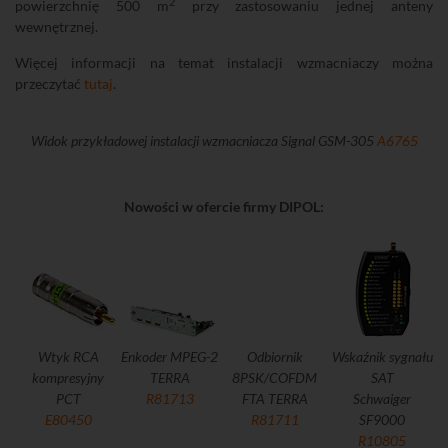
2
powierzchnię 500 m
przy zastosowaniu jednej anteny
wewnętrznej.
Więcej informacji na temat instalacji wzmacniaczy można
przeczytać
tutaj
.
Widok przykładowej instalacji wzmacniacza Signal GSM-305
A6765
Nowości w ofercie firmy DIPOL:
Wtyk RCA
Enkoder MPEG-2
Odbiornik
Wskaźnik sygnału
kompresyjny
TERRA
8PSK/COFDM
SAT
PCT
R81713
FTA TERRA
Schwaiger
E80450
R81711
SF9000
R10805