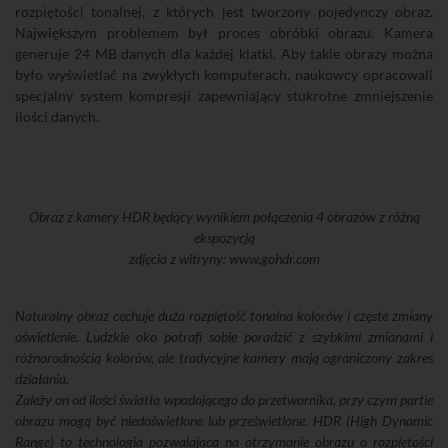
rozpiętości tonalnej, z których jest tworzony pojedynczy obraz.
Największym problemem był proces obróbki obrazu. Kamera
generuje 24 MB danych dla każdej klatki. Aby takie obrazy można
było wyświetlać na zwykłych komputerach, naukowcy opracowali
specjalny system kompresji zapewniający stukrotne zmniejszenie
ilości danych.
Obraz z kamery HDR będący wynikiem połączenia 4 obrazów z różną
ekspozycją
zdjęcia z witryny: www.gohdr.com
Naturalny obraz cechuje duża rozpiętość tonalna kolorów i częste zmiany
oświetlenie. Ludzkie oko potrafi sobie poradzić z szybkimi zmianami i
różnorodnością kolorów, ale tradycyjne kamery mają ograniczony zakres
działania.
Zależy on od ilości światła wpadającego do przetwornika, przy czym partie
obrazu mogą być niedoświetlone lub prześwietlone. HDR (High Dynamic
Range) to technologia pozwalająca na otrzymanie obrazu o rozpiętości