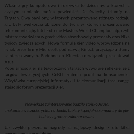
Właśnie gry komputerowe i rozrywka to dziedziny, o których z
czystym sumienie można powiedzieć, że święciły triumfy na
Targach. Dwa pawilony, w których prezentowano różnego rodzaju
gry, były wielkością zbliżone do tych, w których prezentowano
telekomunikację. Intel Extreme Masters World Championship, czyli
mistrzostwa świata w grach video absorbowały przez cały czas kilka
tysięcy zwiedzających. Nowa formuła gier video wprowadzona na
rynek przez firmę Microsoft pod nazwą Kinect, przyciągała tłumy
zainteresowanych. Podobne do Kinecta rozwiązanie prezentował
Asus.
Popularność gier na tegorocznych targach wywołuje refleksję, że z
targów inwestycyjnych CeBIT zmienia profil na konsumencki.
Wizytówka europejskiej informatyki i telekomunikacji traci rangę,
stając się forum prezentacji gier.
Największe zainteresowanie budziło stoisko Asusa,
znakomite wyczucie rynku: notbooki, tablety i specjalne komputery do gier
budziły ogromne zainteresowanie
Jak zwykle przyznano nagrody za najlepszy design - oto kilka
nagrodzonych produktów: