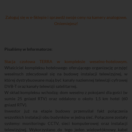
Zaloguj się w e-Sklepie i sprawdź swoje ceny na kamery analogowe.
Oniemiejesz!
Pisaliśmy w Informatorze:
Stacja czołowa TERRA w kompleksie weselno-hotelowym.
Właściciel kompleksu hotelowego oferującego organizację przyjęć
weselnych zdecydował się na budowę instalacji telewizyjnej, w
której dystrybuowane mają być kanały naziemnej telewizji cyfrowej
DVB-T oraz kanały telewizji satelitarnej.
W skład kompleksu wchodzą: dom weselny z pokojami dla gości (w
sumie 25 gniazd RTV) oraz oddalony o około 1,5 km hotel (60
gniazd RTV).
Inwestor już na etapie budowy przemyślał fakt połączenia
wszystkich instalacji obu budynków w jedną sieć. Połączone zostały
systemy: monitoringu CCTV, sieci komputerowej oraz instalacji
telewizyjnej. Wykorzystano do tego jeden wielowłóknowy kabel