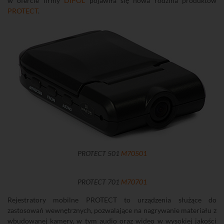
w ofercie firmy
DIPOL
pojawiła się nowa rodzina produktów
PROTECT
.
PROTECT 501
M70501
PROTECT 701
M70701
Rejestratory mobilne PROTECT to urządzenia służące do
zastosowań wewnętrznych, pozwalające na nagrywanie materiału z
wbudowanej kamery, w tym audio oraz wideo w wysokiej jakości