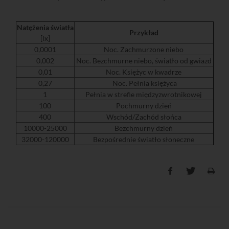
Natężenia światła
Przykład
[lx]
0,0001
Noc. Zachmurzone niebo
0,002
Noc. Bezchmurne niebo, światło od gwiazd
0,01
Noc. Księżyc w kwadrze
0,27
Noc. Pełnia księżyca
1
Pełnia w strefie międzyzwrotnikowej
100
Pochmurny dzień
400
Wschód/Zachód słońca
10000-25000
Bezchmurny dzień
32000-120000
Bezpośrednie światło słoneczne