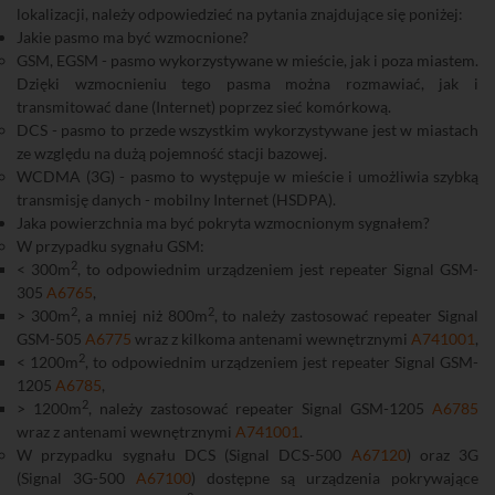
lokalizacji, należy odpowiedzieć na pytania znajdujące się poniżej:
Jakie pasmo ma być wzmocnione?
GSM, EGSM - pasmo wykorzystywane w mieście, jak i poza miastem.
Dzięki wzmocnieniu tego pasma można rozmawiać, jak i
transmitować dane (Internet) poprzez sieć komórkową.
DCS - pasmo to przede wszystkim wykorzystywane jest w miastach
ze względu na dużą pojemność stacji bazowej.
WCDMA (3G) - pasmo to występuje w mieście i umożliwia szybką
transmisję danych - mobilny Internet (HSDPA).
Jaka powierzchnia ma być pokryta wzmocnionym sygnałem?
W przypadku sygnału GSM:
2
< 300m
, to odpowiednim urządzeniem jest repeater Signal GSM-
305
A6765
,
2
2
> 300m
, a mniej niż 800m
, to należy zastosować repeater Signal
GSM-505
A6775
wraz z kilkoma antenami wewnętrznymi
A741001
,
2
< 1200m
, to odpowiednim urządzeniem jest repeater Signal GSM-
1205
A6785
,
2
> 1200m
, należy zastosować repeater Signal GSM-1205
A6785
wraz z antenami wewnętrznymi
A741001
.
W przypadku sygnału DCS (Signal DCS-500
A67120
) oraz 3G
(Signal 3G-500
A67100
) dostępne są urządzenia pokrywające