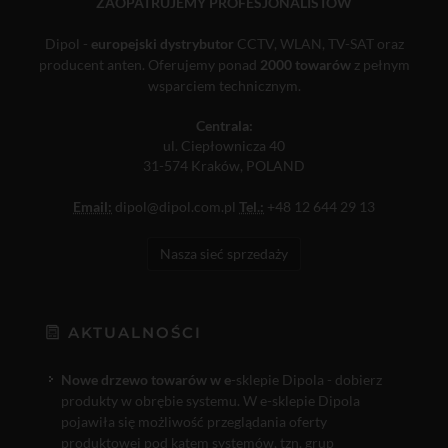
ZAOPATRUJEMY PROFESJONALISTÓW
Dipol -
europejski dystrybutor
CCTV, WLAN, TV-SAT oraz
producent anten. Oferujemy ponad
2000 towarów
z pełnym
wsparciem technicznym.
Centrala:
ul. Ciepłownicza 40
31-574 Kraków, POLAND
Email:
dipol@dipol.com.pl
Tel.:
+48 12 644 29 13
Nasza sieć sprzedaży
AKTUALNOŚCI
Nowe drzewo towarów w e
-sklepie Dipola - dobierz
produkty w obrębie systemu. W e-sklepie Dipola
pojawiła się możliwość przeglądania oferty
produktowej pod kątem systemów, tzn. grup