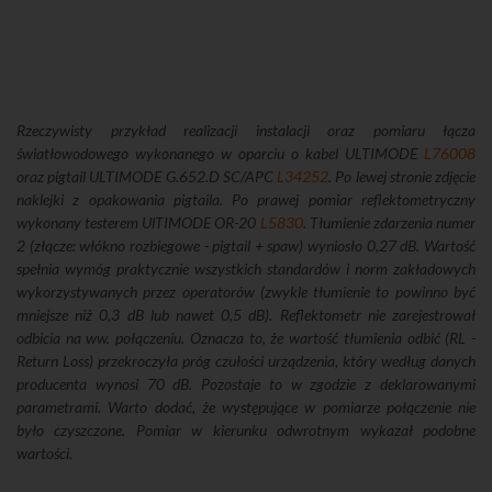
Rzeczywisty przykład realizacji instalacji oraz pomiaru łącza
światłowodowego wykonanego w oparciu o kabel ULTIMODE
L76008
oraz pigtail ULTIMODE G.652.D SC/APC
L34252
. Po lewej stronie zdjęcie
naklejki z opakowania pigtaila. Po prawej pomiar reflektometryczny
wykonany testerem UlTIMODE OR-20
L5830
. Tłumienie zdarzenia numer
2 (złącze: włókno rozbiegowe - pigtail + spaw) wyniosło 0,27 dB. Wartość
spełnia wymóg praktycznie wszystkich standardów i norm zakładowych
wykorzystywanych przez operatorów (zwykle tłumienie to powinno być
mniejsze niż 0,3 dB lub nawet 0,5 dB). Reflektometr nie zarejestrował
odbicia na ww. połączeniu. Oznacza to, że wartość tłumienia odbić (RL -
Return Loss) przekroczyła próg czułości urządzenia, który według danych
producenta wynosi 70 dB. Pozostaje to w zgodzie z deklarowanymi
parametrami. Warto dodać, że występujące w pomiarze połączenie nie
było czyszczone. Pomiar w kierunku odwrotnym wykazał podobne
wartości.