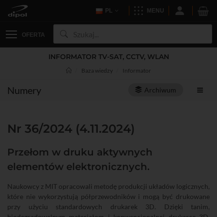
PL
MENU
OFERTA
INFORMATOR TV-SAT, CCTV, WLAN
Baza wiedzy
Informator
Numery
Archiwum
Nr 36/2024 (4.11.2024)
Przełom w druku aktywnych
elementów elektronicznych.
Naukowcy z MIT opracowali metodę produkcji układów logicznych,
które nie wykorzystują półprzewodników i mogą być drukowane
przy użyciu standardowych drukarek 3D. Dzięki tanim,
biodegradowalnym materiałom i konwencjonalnej drukarce 3D,