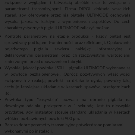
związane z wyglądem i łatwością obróbki oraz te związane z
parametrami transmisyjnymi. Firma DIPOL dokłada wszelkich
starań, aby oferowane przez nią pigtaile ULTIMODE cechowała
wysoka jakość w każdym z wymienionych aspektów. Do cech
charakterystycznych pigtaili ULTIMODE zaliczyć można:
Kontrolę parametrów na etapie produkcji - każdy pigtail jest
sprawdzany pod kątem tłumienności oraz reflektancji. Opakowanie
pojedyczego pigtaila zawiera naklejkę informacyjną z
deklarowanymi parametrami oraz ich rzeczywistymi wartościami
zmierzonymi przed opuszczeniem fabryki.
Wysokiej jakości powłoka LS0H - pigtaile ULTIMODE wykonane są
w powłoce bezhalogenowej. Oprócz pozytywnych właściwości
związanych z reakcją powłoki na działanie ognia, powłokę taką
cechuje łatwiejsze układanie w kasetach spawów, przełącznicach
itd.
Powłoka typu "easy-strip" pozwala na obranie pigtaila na
dowolnym odcinku praktycznie w 1 sekundę. Jest to niezwykle
przydatne, gdy instalator stosuje standard układania w kasetach
włókien pozbawionych powłoki 900 μm.
Bardzo dobre parametry transmisyjne potwierdzone pomiarami
wykonanymi po instalacji.