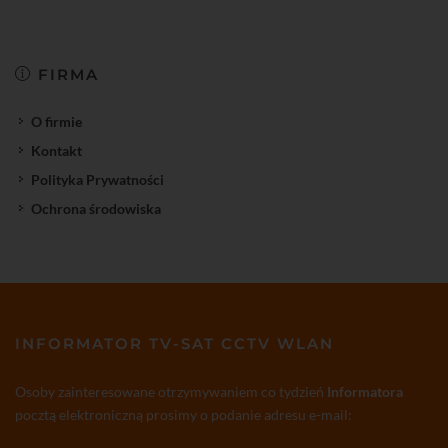
FIRMA
O firmie
Kontakt
Polityka Prywatności
Ochrona środowiska
INFORMATOR TV-SAT CCTV WLAN
Osoby zainteresowane otrzymywaniem co tydzień
Informatora
pocztą elektroniczną prosimy o podanie adresu e-mail: