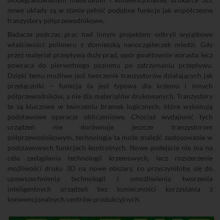
nowe układy są w stanie pełnić podobne funkcje jak współczesne
tranzystory półprzewodnikowe.
Badacze podczas prac nad innym projektem odkryli wyjątkowe
właściwości polimeru z domieszką nanocząsteczek miedzi. Gdy
przez materiał przepływa duży prąd, opór gwałtownie wzrasta, lecz
powraca do pierwotnego poziomu po zatrzymaniu przepływu.
Dzięki temu możliwe jest tworzenie tranzystorów działających jak
przełączniki – funkcja ta jest typowa dla krzemu i innych
półprzewodników, a nie dla materiałów drukowanych. Tranzystory
te są kluczowe w tworzeniu bramek logicznych, które wykonują
podstawowe operacje obliczeniowe. Chociaż wydajność tych
urządzeń nie dorównuje jeszcze tranzystorom
półprzewodnikowym, technologia ta może znaleźć zastosowanie w
podstawowych funkcjach kontrolnych. Nowe podejście nie ma na
celu zastąpienia technologii krzemowych, lecz rozszerzenie
możliwości druku 3D na nowe obszary, co przyczyniłoby się do
upowszechnienia technologii i umożliwienia tworzenia
inteligentnych urządzeń bez konieczności korzystania z
konwencjonalnych centrów produkcyjnych.