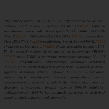
Przy pomocy obejmy OK-43T13
E8514
przymocowano do komina 2
metrowy maszt stalowy o średnicy 50 mm
E905121
. Następnie
zamontowano zestaw anten telewizyjnych: DIPOL SMART HORIZON
DVB-T2
A2230
i DIPOL-4/5-12 DAB DVB-T2
A0140
, antenę radiową
Dipol 1RUZ PM B
A0221
oraz satelitarną TRX-EL 100 FAMAVAL
A9666
z konwerterem typu quatro
A98257
. W celu wprowadzenia sygnału DVB-
T2 do instalacji multiswitchowej opartej na multiswitchu MR-908L
R70808
marki TERRA wykorzystano wzmacniacz kanałowy PA-420T
R82516
. Programowany, wielozakresowy, kanałowy wzmacniacz
PA420T TERRA przeznaczony jest do wzmocnienia i wyrównania poziomu
sygnałów naziemnej telewizji cyfrowej DVB-T/T2 w budynkach
wielorodzinnych, rezydencjach, hotelach, pensjonatach, domach
wypoczynkowych, szkołach, szpitalach itp. Wzmacniacz może być
stosowany w instalacjach telewizji naziemnej (MATV), instalacjach
multiswitchowych (SMATV) lub systemach bazujących na dystrybucji
sygnału ze stacji czołowych, modulatorów itp.