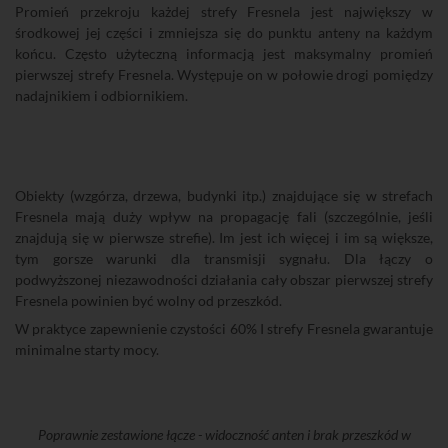
Promień przekroju każdej strefy Fresnela jest największy w
środkowej jej części i zmniejsza się do punktu anteny na każdym
końcu. Często użyteczną informacją jest maksymalny promień
pierwszej strefy Fresnela. Występuje on w połowie drogi pomiędzy
nadajnikiem i odbiornikiem.
Obiekty (wzgórza, drzewa, budynki itp.) znajdujące się w strefach
Fresnela mają duży wpływ na propagację fali (szczególnie, jeśli
znajdują się w pierwsze strefie). Im jest ich więcej i im są większe,
tym gorsze warunki dla transmisji sygnału. Dla łączy o
podwyższonej niezawodności działania cały obszar pierwszej strefy
Fresnela powinien być wolny od przeszkód.
W praktyce zapewnienie czystości 60% I strefy Fresnela gwarantuje
minimalne starty mocy.
Poprawnie zestawione łącze - widoczność anten i brak przeszkód w