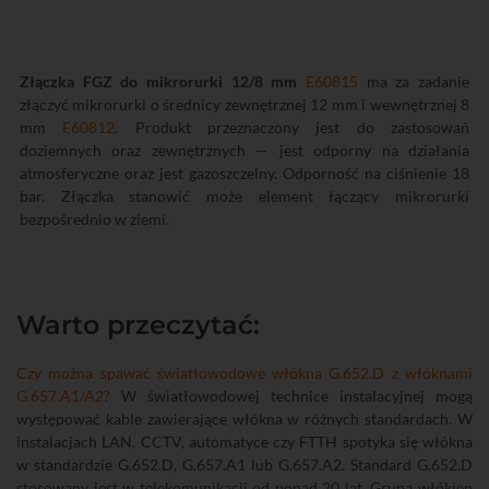
Złączka FGZ do mikrorurki 12/8 mm
E60815
ma za zadanie
złączyć mikrorurki o średnicy zewnętrznej 12 mm i wewnętrznej 8
mm
E60812
. Produkt przeznaczony jest do zastosowań
doziemnych oraz zewnętrznych — jest odporny na działania
atmosferyczne oraz jest gazoszczelny. Odporność na ciśnienie 18
bar. Złączka stanowić może element łączący mikrorurki
bezpośrednio w ziemi.
Warto przeczytać:
Czy można spawać światłowodowe włókna G.652.D z włóknami
G.657.A1/A2?
W światłowodowej technice instalacyjnej mogą
występować kable zawierające włókna w różnych standardach. W
instalacjach LAN, CCTV, automatyce czy FTTH spotyka się włókna
w standardzie G.652.D, G.657.A1 lub G.657.A2. Standard G.652.D
stosowany jest w telekomunikacji od ponad 20 lat. Grupa włókien