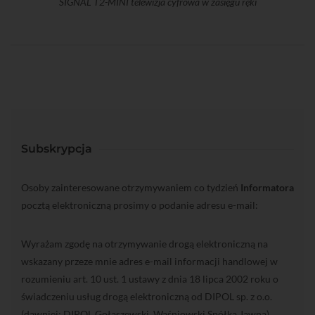
SIGNAL T2-MINI telewizja cyfrowa w zasięgu ręki
Subskrypcja
Osoby zainteresowane otrzymywaniem co tydzień
Informatora
pocztą elektroniczną prosimy o podanie adresu e-mail:
Wyrażam zgodę na otrzymywanie drogą elektroniczną na
wskazany przeze mnie adres e-mail informacji handlowej w
rozumieniu art. 10 ust. 1 ustawy z dnia 18 lipca 2002 roku o
świadczeniu usług drogą elektroniczną od DIPOL sp. z o.o.
(dawniej: DIPOL Gołaszewski, Waśniowski Spółka Jawna)