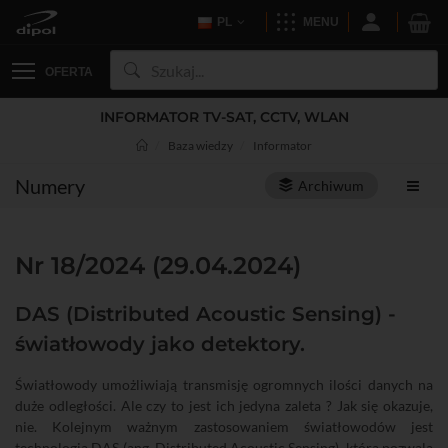
PL
MENU
OFERTA
INFORMATOR TV-SAT, CCTV, WLAN
Baza wiedzy
Informator
Numery
Archiwum
Nr 18/2024 (29.04.2024)
DAS (Distributed Acoustic Sensing) -
światłowody jako detektory.
Światłowody umożliwiają transmisję ogromnych ilości danych na
duże odległości. Ale czy to jest ich jedyna zaleta ? Jak się okazuje,
nie. Kolejnym ważnym zastosowaniem światłowodów jest
technologia DAS (ang. Distributed Acoustic Sensing), która pozwala