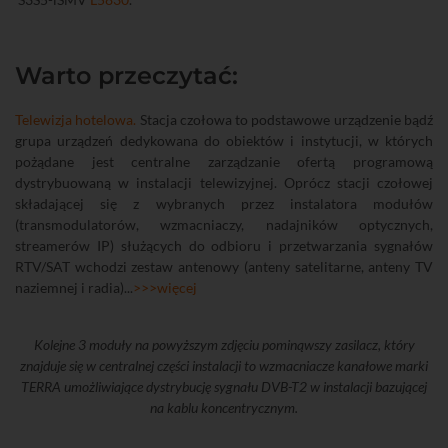
Warto przeczytać:
Telewizja hotelowa.
Stacja czołowa to podstawowe urządzenie bądź
grupa urządzeń dedykowana do obiektów i instytucji, w których
pożądane jest centralne zarządzanie ofertą programową
dystrybuowaną w instalacji telewizyjnej. Oprócz stacji czołowej
składającej się z wybranych przez instalatora modułów
(transmodulatorów, wzmacniaczy, nadajników optycznych,
streamerów IP) służących do odbioru i przetwarzania sygnałów
RTV/SAT wchodzi zestaw antenowy (anteny satelitarne, anteny TV
naziemnej i radia)...
>>>więcej
Kolejne 3 moduły na powyższym zdjęciu pominąwszy zasilacz, który
znajduje się w centralnej części instalacji to wzmacniacze kanałowe marki
TERRA umożliwiające dystrybucję sygnału DVB-T2 w instalacji bazującej
na kablu koncentrycznym.