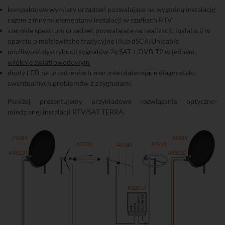
kompaktowe wymiary urządzeń pozwalające na wygodną instalację
razem z innymi elementami instalacji w szafkach RTV
szerokie spektrum urządzeń pozwalające na realizację instalacji w
oparciu o multiswitche tradycyjne i/lub dSCR/Unicable
możliwość dystrybucji sygnałów 2x SAT + DVB-T2
w jednym
włóknie światłowodowym
diody LED na urządzeniach znacznie ułatwiające diagnostykę
ewentualnych problemów z z sygnałami.
Poniżej prezentujemy przykładowe rozwiązanie optyczno-
miedzianej instalacji RTV/SAT TERRA.
A9684
A9684
A2230
A0221
A0140
A98210
A98210
R82018