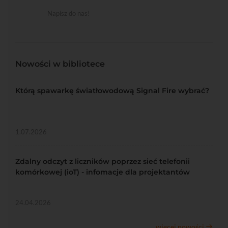
Napisz do nas!
Nowości w bibliotece
Którą spawarkę światłowodową Signal Fire wybrać?
1.07.2026
Zdalny odczyt z liczników poprzez sieć telefonii
komórkowej (ioT) - infomacje dla projektantów
24.04.2026
więcej nowości