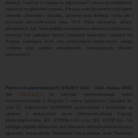
detekcji. Funkcje te bazują na algorytmach sztucznej inteligencji,
opartych na głębokim uczeniu, filtrując wykryte obiekty pod kątem
sylwetki człowieka i pojazdu, zarówno przy detekcji ruchu jak i
ochronie perymetrycznej typu VCA (linia wirtualna, obszar
wtargnięcia, itp). Takie podejście pozwala na eliminację fałszywych
alarmów (np. padający deszcz, chodzące zwierzęta, ruszające się
drzewa, spadające liście, itp), podniesienie skuteczności całego
systemu oraz szybkie odnalezienie interesujących zdarzeń
alarmowych.
Patchcord wielomodowy PC-1303D-1 2xSC - 2xLC, duplex, OM3,
1m
L3321303_1
to odcinek wielomodowego kabla
światłowodowego o długości 1 metra zakończony złączami SC
oraz LC. Patchcordy ULTIMODE wykonywane i testowane są
zgodnie z wytycznymi norm Międzynarodowej Komisji
Elektrotechnicznej IEC 613000-3-34 oraz IEC 61300-3-6. Do
każdego pigtaila dołączona jest stosowna etykieta potwierdzająca
zgodność parametrów (tłumienie wtrąceniowe oraz tłumienie