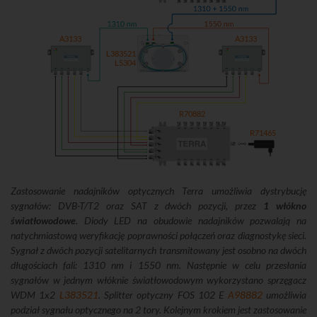
A3133
A3133
L383521
L5304
R70882
R71465
Zastosowanie nadajników optycznych Terra umożliwia dystrybucję
sygnałów: DVB-T/T2 oraz SAT z dwóch pozycji, przez
1 włókno
światłowodowe
. Diody LED na obudowie nadajników pozwalają na
natychmiastową weryfikację poprawności połączeń oraz diagnostykę sieci.
Sygnał z dwóch pozycji satelitarnych transmitowany jest osobno na dwóch
długościach fali: 1310 nm i 1550 nm. Następnie w celu przesłania
sygnałów w jednym włóknie światłowodowym wykorzystano sprzęgacz
WDM 1x2
L383521
. Splitter optyczny FOS 102 E
A98882
umożliwia
podział sygnału optycznego na 2 tory. Kolejnym krokiem jest zastosowanie