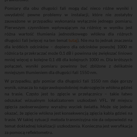
Pomiary dla obu długości fali mogą dać nieco różne wyniki i
uwydatnić pewne problemy w instalacji, które nie zostałyby
zauważone w przypadku wykonania wyłącznie jednego pomiaru.
Pierwszym czynnikiem wpływającym na różnicę w wyniku jest
różna wartość tłumienia jednostkowego włókna dla różnych
długości fali (więcej na ten temat
tutaj
). Nie ma to jednak znaczenia
dla krótkich odcinków – dopiero dla odcinków powyżej 1000 m
różnica ta przekraczać może 0,1 dB i powinna się zwiększać liniowo
mniej więcej o kolejne 0,1 dB dla kolejnych 1000 m. Dla krótszych
połączeń, wyniki pomiaru powinny być zbliżone z delikatnie
mniejszym tłumieniem dla długości fali 1550 nm.
W przypadku, gdy pomiar dla długości fali 1550 nm daje gorszy
wynik, oznacza to najprawdopodobniej makrozgięcie włókna gdzieś
na trasie. Często jest to zgięcie w przełącznicy – takie łatwo
odszukać wizualnym lokalizatorem uszkodzeń VFL. W miejscu
zgięcia zaobserwujemy wyraźny wyciek światła. Może się jednak
okazać, że zgięcie włókna jest konsekwencją zgięcia kabla gdzieś na
trasie. W takiej sytuacji metoda transmisyjna nie da odpowiedzi na
temat dokładnej lokalizacji uszkodzenia. Konieczna jest weryfikacja
za pomocą reflektometru.