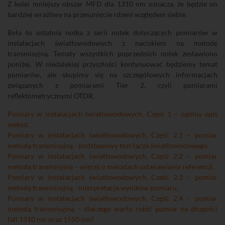
Z kolei mniejszy obszar MFD dla 1310 nm oznacza, że będzie on
bardziej wrażliwy na przesunięcie rdzeni względem siebie.
Była to ostatnia notka z serii notek dotyczących pomiarów w
instalacjach światłowodowych z naciskiem na metodę
transmisyjną. Tematy wszystkich poprzednich notek zestawiono
poniżej. W niedalekiej przyszłości kontynuować będziemy temat
pomiarów, ale skupimy się na szczegółowych informacjach
związanych z pomiarami Tier 2, czyli pomiarami
reflektometrycznymi OTDR.
Pomiary w instalacjach światłowodowych. Część 1 – ogólny opis
metod.
Pomiary w instalacjach światłowodowych. Część 2.1 – pomiar
metodą transmisyjną - podstawowy test łącza światłowodowego.
Pomiary w instalacjach światłowodowych. Część 2.2 – pomiar
metodą transmisyjną – więcej o metodach ustanawiania referencji.
Pomiary w instalacjach światłowodowych. Cześć 2.3 – pomiar
metodą transmisyjną - interpretacja wyników pomiaru.
Pomiary w instalacjach światłowodowych. Część 2.4 – pomiar
metodą transmisyjną – dlaczego warto robić pomiar na długości
fali 1310 nm oraz 1550 nm?