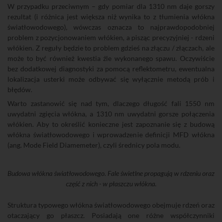
W przypadku przeciwnym – gdy pomiar dla 1310 nm daje gorszy
rezultat (i różnica jest większa niż wynika to z tłumienia włókna
światłowodowego), wówczas oznacza to najprawdopodobniej
problem z pozycjonowaniem włókien, a pisząc precyzyjniej - rdzeni
włókien. Z reguły będzie to problem gdzieś na złączu / złączach, ale
może to być również kwestia źle wykonanego spawu. Oczywiście
bez dodatkowej diagnostyki za pomocą reflektometru, ewentualna
lokalizacja usterki może odbywać się wyłącznie metodą prób i
błędów.
Warto zastanowić się nad tym, dlaczego długość fali 1550 nm
uwydatni zgięcia włókna, a 1310 nm uwydatni gorsze połączenia
włókien. Aby to określić konieczne jest zapoznanie się z budową
włókna światłowodowego i wprowadzenie definicji MFD włókna
(ang. Mode Field Diamemeter), czyli średnicy pola modu.
Budowa włókna światłowodowego. Fale świetlne propagują w rdzeniu oraz
część z nich - w płaszczu włókna.
Struktura typowego włókna światłowodowego obejmuje rdzeń oraz
otaczający go płaszcz. Posiadają one różne współczynniki