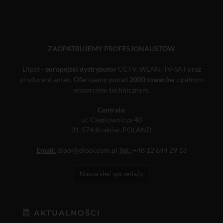
ZAOPATRUJEMY PROFESJONALISTÓW
Dipol -
europejski dystrybutor
CCTV, WLAN, TV-SAT oraz
producent anten. Oferujemy ponad
2000 towarów
z pełnym
wsparciem technicznym.
Centrala:
ul. Ciepłownicza 40
31-574 Kraków, POLAND
Email:
dipol@dipol.com.pl
Tel.:
+48 12 644 29 13
Nasza sieć sprzedaży
AKTUALNOŚCI