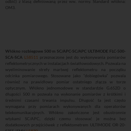
odbić) z klasą definiowaną przez ww. normy. Standard włókna:
OM3.
Włókno rozbiegowe 500 m SC/APC-SC/APC ULTIMODE FLC-500-
SCA-SCA
L58511
przeznaczone jest do wykonywania pomiarów
reflektometrycznych w instalacjach światłowodowych. Pozwala na
wyeliminowanie strefy martwej reflektometru na początku
odcinka pomiarowego. Stosowane jako "dobiegówka" pozwala
również na prawidłowy pomiar ostatniego złącza w torze
optycznym. Włókno jednomodowe w standardzie G.652D o
długości 500 m pozwala na wykonanie pomiarów z krótkimi i
średnimi czasami trwania impulsu. Długość ta jest często
wymagana przy pomiarach wykonywanych dla operatorów
telekomunikacyjnych. Włókno zakończone jest obustronnie
wtykami SC/APC, dzięki czemu stosować je można bez
dodatkowych przejściówek z reflektometrem ULTIMODE OR-20-
S3S5-iSMV
L5830
.