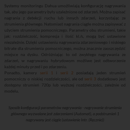
Systemy monitoringu Dahua umożliwiają konfigurację nagrywania
tak, aby jego parametry były uzależnione od zdarzeń. Można zapisać
nagrania z detekcji ruchu lub innych zdarzeń, korzystając ze
strumienia głównego. Natomiast nagrania ciągłe można zapisywać z
użyciem strumienia pomocniczego. Parametry obu strumieni, takie
jak: rozdzielczość, kompresja i ilość kl./s, mogą być ustawione
niezależnie. Dzięki ustawieniu nagrywania zdarzeniowego i niskiego
bitrate dla strumienia pomocniczego, można znacznie zaoszczędzić
miejsce na dysku. Odróżniając to od zwykłego nagrywania ze
zdarzeń, w nagrywaniu hybrydowym możliwe jest odtworzenie
każdej minuty przed i po zdarzeniu.
Ponadto, kamery
serii 1
i
serii 2
posiadają jeden strumień
pomocniczy o niskiej rozdzielczości, ale od
serii 3
dodatkowo jest
dostępny strumień 720p lub wyższej rozdzielczości, zależnie od
modelu.
Sposób konfiguracji parametrów nagrywania - nagrywanie strumienia
głównego wyzwalane jest zdarzeniami (Automat), a podstrumień 1
nagrywany jest ciągle (ustawienie Intr. (Ręcznie))