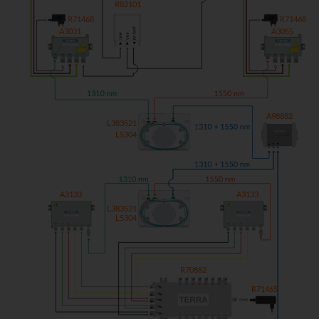
R82101
R71468
R71468
A3031
A3055
A98882
L383521
L5304
Optical splitter FOS102
A3133
A3133
L383521
L5304
R70882
R71465