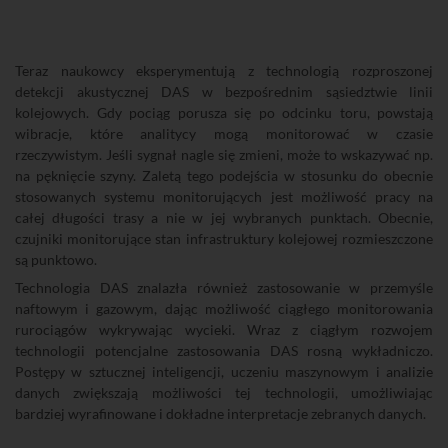
Teraz naukowcy eksperymentują z technologią rozproszonej
detekcji akustycznej DAS w bezpośrednim sąsiedztwie linii
kolejowych. Gdy pociąg porusza się po odcinku toru, powstają
wibracje, które analitycy mogą monitorować w czasie
rzeczywistym. Jeśli sygnał nagle się zmieni, może to wskazywać np.
na pęknięcie szyny. Zaletą tego podejścia w stosunku do obecnie
stosowanych systemu monitorujących jest możliwość pracy na
całej długości trasy a nie w jej wybranych punktach. Obecnie,
czujniki monitorujące stan infrastruktury kolejowej rozmieszczone
są punktowo.
Technologia DAS znalazła również zastosowanie w przemyśle
naftowym i gazowym, dając możliwość ciągłego monitorowania
rurociągów wykrywając wycieki. Wraz z ciągłym rozwojem
technologii potencjalne zastosowania DAS rosną wykładniczo.
Postępy w sztucznej inteligencji, uczeniu maszynowym i analizie
danych zwiększają możliwości tej technologii, umożliwiając
bardziej wyrafinowane i dokładne interpretacje zebranych danych.