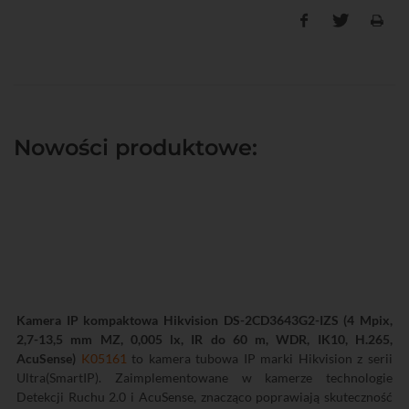
Nowości produktowe:
Kamera IP kompaktowa Hikvision DS-2CD3643G2-IZS (4 Mpix,
2,7-13,5 mm MZ, 0,005 lx, IR do 60 m, WDR, IK10, H.265,
AcuSense)
K05161
to kamera tubowa IP marki Hikvision z serii
Ultra(SmartIP). Zaimplementowane w kamerze technologie
Detekcji Ruchu 2.0 i AcuSense, znacząco poprawiają skuteczność