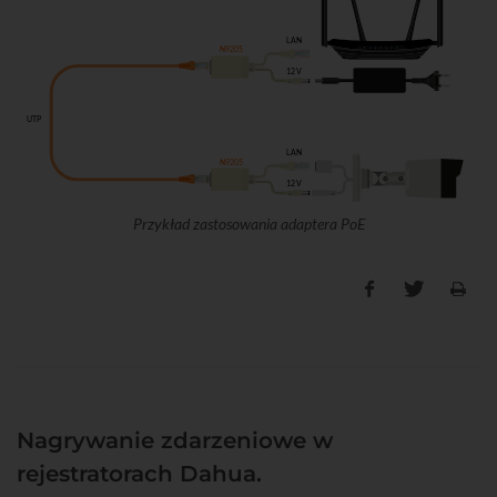
LAN
N9205
12 V
UTP
LAN
N9205
12 V
Przykład zastosowania adaptera PoE
Nagrywanie zdarzeniowe w
rejestratorach Dahua.