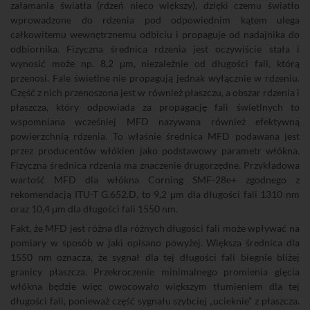
załamania światła (rdzeń nieco większy), dzięki czemu światło
wprowadzone do rdzenia pod odpowiednim kątem ulega
całkowitemu wewnętrznemu odbiciu i propaguje od nadajnika do
odbiornika. Fizyczna średnica rdzenia jest oczywiście stała i
wynosić może np. 8,2 μm, niezależnie od długości fali, którą
przenosi. Fale świetlne nie propagują jednak wyłącznie w rdzeniu.
Część z nich przenoszona jest w również płaszczu, a obszar rdzenia i
płaszcza, który odpowiada za propagację fali świetlnych to
wspomniana wcześniej MFD nazywana również efektywną
powierzchnią rdzenia. To właśnie średnica MFD podawana jest
przez producentów włókien jako podstawowy parametr włókna.
Fizyczna średnica rdzenia ma znaczenie drugorzędne. Przykładowa
wartość MFD dla włókna Corning SMF-28e+ zgodnego z
rekomendacją ITU-T G.652.D, to 9,2 μm dla długości fali 1310 nm
oraz 10,4 μm dla długości fali 1550 nm.
Fakt, że MFD jest różna dla różnych długości fali może wpływać na
pomiary w sposób w jaki opisano powyżej. Większa średnica dla
1550 nm oznacza, że sygnał dla tej długości fali biegnie bliżej
granicy płaszcza. Przekroczenie minimalnego promienia gięcia
włókna będzie więc owocowało większym tłumieniem dla tej
długości fali, ponieważ część sygnału szybciej „ucieknie” z płaszcza.