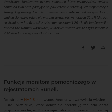
dwustronne tandemowe ogniwa słoneczne, które wykorzystują światło
odbite od tyłu oraz padające na powierzchnię przednią. We współpracy z
Jusung Engineering Co. Ltd. i niemieckim Centrum Badawczym Jülich,
ogniwa słoneczne osiągnęły wysoką sprawność wynoszącą 31,5% (dla obu
ze stron) przy konfiguracji z czterema zaciskami i 26,4% dla konfiguracji z
dwoma zaciskami w warunkach, w których światło odbite z tyłu stanowiło
20% standardowego światła słonecznego.
Funkcja monitora pomocniczego w
rejestratorach Sunell.
Rejestratory
NVR Sunell
wyposażone są w dwa wyjścia wizyjne –
HDMI oraz VGA, które domyślnie prezentują ten sam obraz
(wyjścia równoległe). Modele rejestratorów z 8 kanałami lub więcej