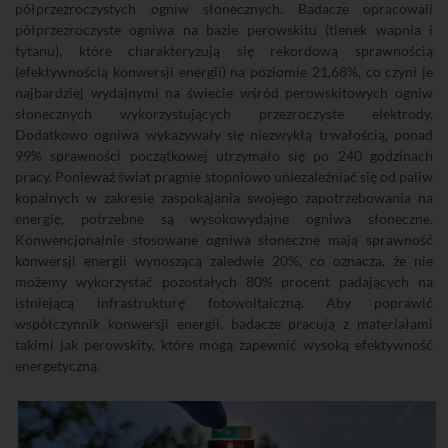
półprzezroczystych ogniw słonecznych. Badacze opracowali
półprzezroczyste ogniwa na bazie perowskitu (tlenek wapnia i
tytanu), które charakteryzują się rekordową sprawnością
(efektywnością konwersji energii) na poziomie 21,68%, co czyni je
najbardziej wydajnymi na świecie wśród perowskitowych ogniw
słonecznych wykorzystujących przezroczyste elektrody.
Dodatkowo ogniwa wykazywały się niezwykłą trwałością, ponad
99% sprawności początkowej utrzymało się po 240 godzinach
pracy. Ponieważ świat pragnie stopniowo uniezależniać się od paliw
kopalnych w zakresie zaspokajania swojego zapotrzebowania na
energię, potrzebne są wysokowydajne ogniwa słoneczne.
Konwencjonalnie stosowane ogniwa słoneczne mają sprawność
konwersji energii wynoszącą zaledwie 20%, co oznacza, że ​​nie
możemy wykorzystać pozostałych 80% procent padających na
istniejącą infrastrukturę fotowoltaiczną. Aby poprawić
współczynnik konwersji energii, badacze pracują z materiałami
takimi jak perowskity, które mogą zapewnić wysoką efektywność
energetyczną.