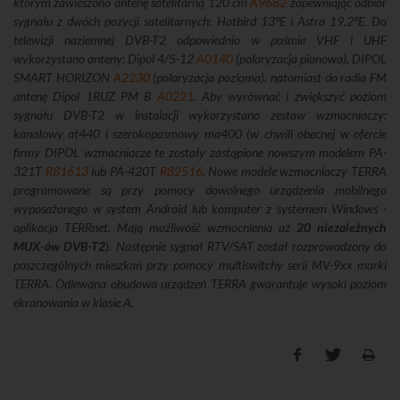
którym zawieszono antenę satelitarną 120 cm
A9682
zapewniając odbiór
sygnału z dwóch pozycji satelitarnych: Hotbird 13°E i Astra 19,2°E. Do
telewizji naziemnej DVB-T2 odpowiednio w paśmie VHF i UHF
wykorzystano anteny: Dipol 4/5-12
A0140
(polaryzacja pionowa), DIPOL
SMART HORIZON
A2230
(polaryzacja pozioma), natomiast do radia FM
antenę Dipol 1RUZ PM B
A0221
. Aby wyrównać i zwiększyć poziom
sygnału DVB-T2 w instalacji wykorzystano zestaw wzmacniaczy:
kanałowy at440 i szerokopasmowy ma400 (w chwili obecnej w ofercie
firmy DIPOL wzmacniacze te zostały zastąpione nowszym modelem PA-
321T
R81613
lub PA-420T
R82516
. Nowe modele wzmacniaczy TERRA
programowane są przy pomocy dowolnego urządzenia mobilnego
wyposażonego w system Android lub komputer z systemem Windows -
aplikacja TERRnet. Mają możliwość wzmocnienia aż
20 niezależnych
MUX-ów DVB-T2
). Następnie sygnał RTV/SAT został rozprowadzony do
poszczególnych mieszkań przy pomocy multiswitchy serii MV-9xx marki
TERRA. Odlewana obudowa urządzeń TERRA gwarantuje wysoki poziom
ekranowania w klasie A.