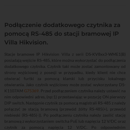
Podłączenie dodatkowego czytnika za
pomocą RS-485 do stacji bramowej IP
Villa Hikvision.
Stacje bramowe IP Hikvision Villa z serii DS-KV8xx3-WME1(B)
posiadają wejście RS-485, które można wykorzystać do podłączenia
dodatkowego czytnika. Czytnik taki może zostać zamontowany od
strony wyjściowej z posesji w przypadku, kiedy klient nie chce
otwierać furtki za pomocą klamki lub przycisku lokalnego
otwierania. Jako czytnik wyjściowy może zostać wykorzystany DS-
K1107AM
G75369
. Przed podłączeniem czytnika należy ustawić na
nim odpowiedni adres, (np:1) przestawiając w pozycję ON pierwszy
DIP switch. Następnie czytnik za pomocą magistrali RS-485 z należy
połączyć ze stacją bramową (przewód żółty RS-485(+), przewód
niebieski (RS-485(-)). Po podłączeniu czytnika należy zasilić stację
bramową z wykorzystaniem switcha PoE lub napięcia 12 V/DC oraz
czytnik za pomocą napięcia 12 V/DC. Po odpowiednim