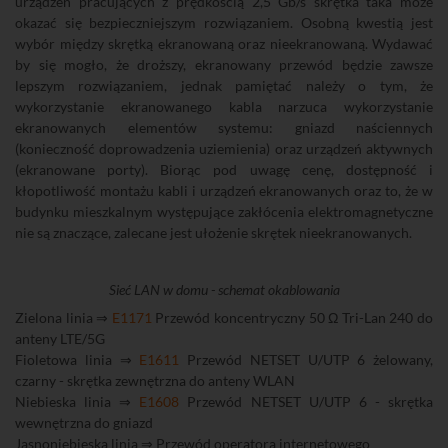
urządzeń pracujących z prędkością 2,5 Gb/s skrętka taka może
okazać się bezpieczniejszym rozwiązaniem. Osobną kwestią jest
wybór między skrętką ekranowaną oraz nieekranowaną. Wydawać
by się mogło, że droższy, ekranowany przewód będzie zawsze
lepszym rozwiązaniem, jednak pamiętać należy o tym, że
wykorzystanie ekranowanego kabla narzuca wykorzystanie
ekranowanych elementów systemu: gniazd naściennych
(konieczność doprowadzenia uziemienia) oraz urządzeń aktywnych
(ekranowane porty). Biorąc pod uwagę cenę, dostępność i
kłopotliwość montażu kabli i urządzeń ekranowanych oraz to, że w
budynku mieszkalnym występujące zakłócenia elektromagnetyczne
nie są znaczące, zalecane jest ułożenie skrętek nieekranowanych.
Sieć LAN w domu - schemat okablowania
Zielona linia ⇒
E1171
Przewód koncentryczny 50 Ω Tri-Lan 240 do
anteny LTE/5G
Fioletowa linia ⇒
E1611
Przewód NETSET U/UTP 6 żelowany,
czarny - skrętka zewnętrzna do anteny WLAN
Niebieska linia ⇒
E1608
Przewód NETSET U/UTP 6 - skrętka
wewnętrzna do gniazd
Jasnoniebieska linia ⇒ Przewód operatora internetowego