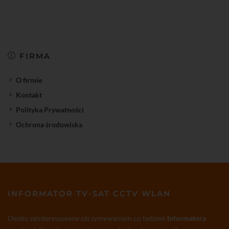
FIRMA
O firmie
Kontakt
Polityka Prywatności
Ochrona środowiska
INFORMATOR TV-SAT CCTV WLAN
Osoby zainteresowane otrzymywaniem co tydzień
Informatora