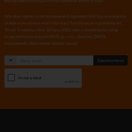
pocztą elektroniczną prosimy o podanie adresu e-mail:
Wyrażam zgodę na otrzymywanie drogą elektroniczną na wskazany
przeze mnie adres e-mail informacji handlowej w rozumieniu art.
10 ust. 1 ustawy z dnia 18 lipca 2002 roku o świadczeniu usług
drogą elektroniczną od DIPOL sp. z o.o. (dawniej: DIPOL
Gołaszewski, Waśniowski Spółka Jawna)
Zaprenumeruj