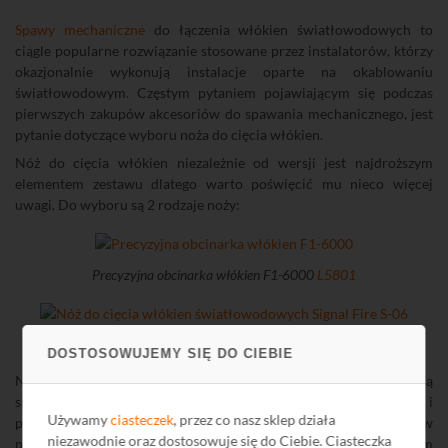
Spawy mechaniczne
do łączenia włókien światłowodowych to
ciągle popularne rozwiązanie stosowane przez instalatorów, którzy
okazjonalnie wykonują instalacje oparte na okablowaniu
światłowodowym. Częstym pytaniem pojawiającym się podczas
pierwszych zakupów akcesoriów do spawania mechanicznego, jest
pytanie dotyczące wyboru noża do cięcia włókien.
Nóż do cięcia włókien niezależnie od wersji jest najdroższym
elementem zestawu dlatego warto poświęcić mu nieco więcej
uwagi. Do wyboru są 2 rodzaje noży:
Precyzyjna obcinarka włókien F1-6000
L5801
Nóż do cięcia włókien światłowodowych Signal Fire S-06
L5882
DOSTOSOWUJEMY SIĘ DO CIEBIE
Nóż
L5882
stosowany jest przy spawaniu włókien za pomocą
spawarki światłowodowej. Gwarantuje bardzo dobrą jakość i
Używamy
ciasteczek
, przez co nasz sklep działa
powtarzalność cięcia. Pomimo tego stosowanie tego typu noża w
niezawodnie oraz dostosowuje się do Ciebie. Ciasteczka
przypadku spawów mechanicznych nie wydaje się być dobrym