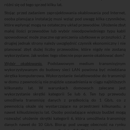
różni się od tego sprzed kilku lat.
Stojąc przed zadaniem zaprojektowania okablowania pod Internet,
osoba planująca instalację musi wziąć pod uwagę kilka czynników,
które wpłynąć mogą na ostateczny układ przewodów. Ułożenie zbyt
małej ilości przewodów lub wybór nieodpowiedniego typu kabli
spowodować może znaczne ograniczenia użytkowe w przyszłości. Z
drugiej jednak strony należy uwzględnić czynnik ekonomiczny i nie
planować zbyt dużej liczby przewodów, które nigdy nie zostaną
wykorzystane. Jak wobec tego obecnie poprawnie okablować dom?
Wybór okablowania.
Podstawowym medium transmisyjnym
wykorzystywanym do budowy sieci LAN powinna być miedziana
skrętka komputerowa. Wykorzystanie światłowodów do transmisji
w domu z pewnością nie znajdzie uzasadnienia w ciągu najbliższych
kilkunastu lat. W warunkach domowych zalecane jest
wykorzystanie skrętki kategorii 5e lub 6. Ten typ przewodu
umożliwia transmisję danych z prędkością do 1 Gb/s, co z
pewnością okaże się wystarczające na przestrzeni kilkunastu, a
nawet kilkudziesięciu lat. Osoby posiadające większy budżet mogą
rozważyć ułożenie skrętki kategorii 6, która umożliwia transmisję
danych nawet do 10 Gb/s. Biorąc pod uwagę obecność na rynku