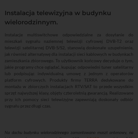
Instalacja telewizyjna w budynku
wielorodzinnym.
Instalacje multiswitchowe odpowiedzialne za dosyłanie do
mieszkań sygnału naziemnej telewizji cyfrowej DVB-T2 oraz
telewizji satelitarnej DVB-S/S2, stanowią doskonałe uzupełnienie,
jak również alternatywę dla instalacji sieci kablowych w budynkach
zamieszkania zbiorowego. To użytkownik końcowy decyduje o tym,
jakie programy chce oglądać, kupując odpowiedni tuner satelitarny
lub podpisując indywidualną umowę z jednym z operatorów
platform cyfrowych. Produkty firmy TERRA dedykowane do
montażu w zbiorczych instalacjach RTV/SAT to przede wszystkim
sprzęt najwyższej klasy, objęty czteroletnią gwarancją. Realizowane
przy ich pomocy sieci telewizyjne zapewniają doskonały odbiór
sygnału przez długi czas.
Na dachu budynku wielorodzinnego zamontowano maszt antenowy, na