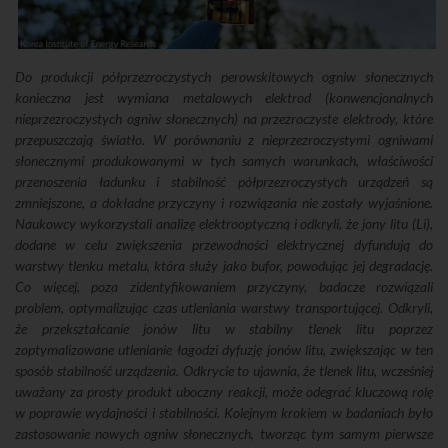
Do produkcji półprzezroczystych perowskitowych ogniw słonecznych
konieczna jest wymiana metalowych elektrod (konwencjonalnych
nieprzezroczystych ogniw słonecznych) na przezroczyste elektrody, które
przepuszczają światło. W porównaniu z nieprzezroczystymi ogniwami
słonecznymi produkowanymi w tych samych warunkach, właściwości
przenoszenia ładunku i stabilność półprzezroczystych urządzeń są
zmniejszone, a dokładne przyczyny i rozwiązania nie zostały wyjaśnione.
Naukowcy wykorzystali analizę elektrooptyczną i odkryli, że jony litu (Li),
dodane w celu zwiększenia przewodności elektrycznej dyfundują do
warstwy tlenku metalu, która służy jako bufor, powodując jej degradację.
Co więcej, poza zidentyfikowaniem przyczyny, badacze rozwiązali
problem, optymalizując czas utleniania warstwy transportującej. Odkryli,
że przekształcanie jonów litu w stabilny tlenek litu poprzez
zoptymalizowane utlenianie łagodzi dyfuzję jonów litu, zwiększając w ten
sposób stabilność urządzenia. Odkrycie to ujawnia, że ​​tlenek litu, wcześniej
uważany za prosty produkt uboczny reakcji, może odegrać kluczową rolę
w poprawie wydajności i stabilności. Kolejnym krokiem w badaniach było
zastosowanie nowych ogniw słonecznych, tworząc tym samym pierwsze