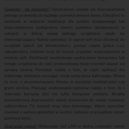
Topologia - jak prowadzić?
Optymalnym wydaje się doprowadzenie
jednego przewodu do każdego pomieszczenia w domu. Umożliwi to
swobodę w wyborze lokalizacji dla punktu dostępowego lub
bezproblemowe podłączenie dwóch punktów dostępowych w
sytuacji, w której zasięg jednego urządzenia okaże się
niewystarczający. Należy pamiętać, iż sygnał wifi musi docierać do
urządzeń takich jak klimatyzatory, pompy ciepła (piece c.o.),
rekuperatory, lodówki oraz do innych urządzeń wyposażonych w
moduły wifi. Możliwość swobodnego podłączenia komputera lub
innego urządzenia do sieci przewodowej może również okazać się
sprawą istotną. Pamiętać należy o tym, że część aplikacji dla
stabilnego działania wymagać może połączenia kablowego. Mowa
tu m.in. o strumieniowaniu filmów w wysokiej rozdzielczości czy
grach on-line. Planując okablowanie pamiętać należy o tym, że z
Internetu korzysta dziś nie tylko komputer osobisty. Skrętkę
komputerową doprowadzić należy koniecznie do miejsc instalacji
odbiorników TV, konsoli oraz kina domowego. Warto pomyśleć
również o jednym gnieździe w kuchni, łazience oraz każdym innym
pomieszczeniu.
Skąd wziąć sygnał?
Wykonując sieć LAN w domu, rozważyć należy