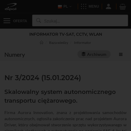
PL
MENU
OFERTA
INFORMATOR TV-SAT, CCTV, WLAN
Baza wiedzy
Informator
Numery
Archiwum
Nr 3/2024 (15.01.2024)
Skalowalny system autonomicznego
transportu ciężarowego.
Firma Aurora Innovation, znana z projektowania samochodów
autonomicznych, ogłosiła zakończenie prac nad projektem Aurora
Driver, który obejmował stworzenie sprzętu wykorzystywanego w
ciągnikach siodłowych z automatyzacją na poziomie SAE 4 (w tej