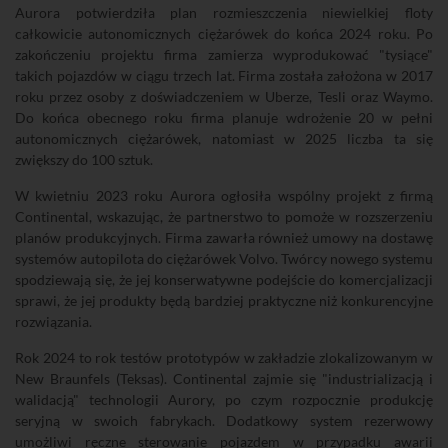
Aurora potwierdziła plan rozmieszczenia niewielkiej floty
całkowicie autonomicznych ciężarówek do końca 2024 roku. Po
zakończeniu projektu firma zamierza wyprodukować "tysiące"
takich pojazdów w ciągu trzech lat. Firma została założona w 2017
roku przez osoby z doświadczeniem w Uberze, Tesli oraz Waymo.
Do końca obecnego roku firma planuje wdrożenie 20 w pełni
autonomicznych ciężarówek, natomiast w 2025 liczba ta się
zwiększy do 100 sztuk.
W kwietniu 2023 roku Aurora ogłosiła wspólny projekt z firmą
Continental, wskazując, że partnerstwo to pomoże w rozszerzeniu
planów produkcyjnych. Firma zawarła również umowy na dostawę
systemów autopilota do ciężarówek Volvo. Twórcy nowego systemu
spodziewają się, że jej konserwatywne podejście do komercjalizacji
sprawi, że jej produkty będą bardziej praktyczne niż konkurencyjne
rozwiązania.
Rok 2024 to rok testów prototypów w zakładzie zlokalizowanym w
New Braunfels (Teksas). Continental zajmie się "industrializacją i
walidacją" technologii Aurory, po czym rozpocznie produkcję
seryjną w swoich fabrykach. Dodatkowy system rezerwowy
umożliwi ręczne sterowanie pojazdem w przypadku awarii