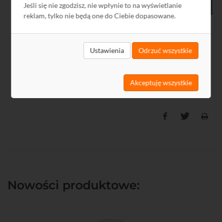
Jeśli się nie zgodzisz, nie wpłynie to na wyświetlanie
reklam, tylko nie będą one do Ciebie dopasowane.
Schemat zastosowania media konwerterów światłowodowych z
Ustawienia
Odrzuć wszystkie
konwerterami HDMI + USB. Przesłanie sygnału HDMI oraz USB z
bezpiecznego miejsca rejestracji do centrum nadzoru. Użycie media
konwerterów
L10025
umożliwia przeslanie sygnału maksymalnie do 2
Akceptuję wszystkie
km.
Nowości produktowe: