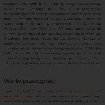
Modulator WS-6990 HDMI - DVB-T/C z regulowanym bitrate
(1..20 Mb/s) - obsługa HDCP
R86701
jest urządzeniem
wielofunkcyjnym, które wejściowy sygnał podany na złącze HDMI
moduluje w standardzie DVB-T/C/ISDB-T. Można na niego podać
sygnał zarówno SD, jak i w rozdzielczości Full HD. Posiada
wejścia: HDMI, A/V (RCA) oraz RF, które służyć może do
sumowania sygnału wyjściowego z innym sygnałem telewizyjnym.
Urządzenie jest modulatorem jednokanałowym. Oznacza to
możliwość podłączenia do niego jednego źródła sygnału oraz
zmodulowania go do postaci cyfrowego multipleksu DVB-T lub
DVB-C lub ISDB-T. Opcje konfiguracyjne pozwalają na dołożenie
strumienia wyjściowego do istniejącej już instalacji DVB-
T/C/ISDB-T w sposób wybrany przez administratora lub inwestora.
Warto przeczytać:
Rejestratory NVR Sunell – wyłączenie powiadomień za pomocą
wejścia alarmowego.
Jeśli w budynku oprócz systemu monitoringu
istnieją inne systemy, np. system inteligentnego budynku, kontroli