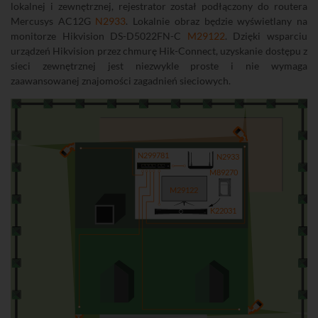
lokalnej i zewnętrznej, rejestrator został podłączony do routera
Mercusys AC12G
N2933
. Lokalnie obraz będzie wyświetlany na
monitorze Hikvision DS-D5022FN-C
M29122
. Dzięki wsparciu
urządzeń Hikvision przez chmurę Hik-Connect, uzyskanie dostępu z
sieci zewnętrznej jest niezwykle proste i nie wymaga
zaawansowanej znajomości zagadnień sieciowych.
N299781
N2933
M89270
M29122
K22031