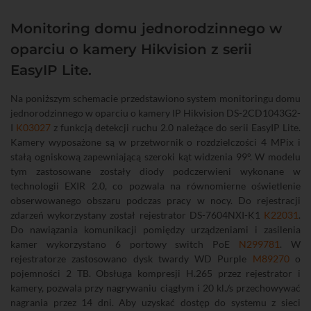
Monitoring domu jednorodzinnego w
oparciu o kamery Hikvision z serii
EasyIP Lite.
Na poniższym schemacie przedstawiono system monitoringu domu
jednorodzinnego w oparciu o kamery IP Hikvision DS-2CD1043G2-
I
K03027
z funkcją detekcji ruchu 2.0 należące do serii EasyIP Lite.
Kamery wyposażone są w przetwornik o rozdzielczości 4 MPix i
stałą ogniskową zapewniającą szeroki kąt widzenia 99°. W modelu
tym zastosowane zostały diody podczerwieni wykonane w
technologii EXIR 2.0, co pozwala na równomierne oświetlenie
obserwowanego obszaru podczas pracy w nocy. Do rejestracji
zdarzeń wykorzystany został rejestrator DS-7604NXI-K1
K22031
.
Do nawiązania komunikacji pomiędzy urządzeniami i zasilenia
kamer wykorzystano 6 portowy switch PoE
N299781
. W
rejestratorze zastosowano dysk twardy WD Purple
M89270
o
pojemności 2 TB. Obsługa kompresji H.265 przez rejestrator i
kamery, pozwala przy nagrywaniu ciągłym i 20 kl./s przechowywać
nagrania przez 14 dni. Aby uzyskać dostęp do systemu z sieci