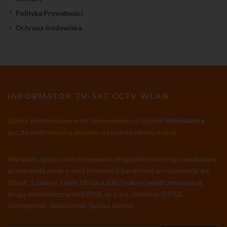
Polityka Prywatności
Ochrona środowiska
INFORMATOR TV-SAT CCTV WLAN
Osoby zainteresowane otrzymywaniem co tydzień
Informatora
pocztą elektroniczną prosimy o podanie adresu e-mail:
Wyrażam zgodę na otrzymywanie drogą elektroniczną na wskazany
przeze mnie adres e-mail informacji handlowej w rozumieniu art.
10 ust. 1 ustawy z dnia 18 lipca 2002 roku o świadczeniu usług
drogą elektroniczną od DIPOL sp. z o.o. (dawniej: DIPOL
Gołaszewski, Waśniowski Spółka Jawna)