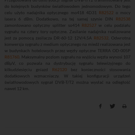
do kolejnych budynków światłowodem jednomodowym. Do tego
celu użyto nadajnika optycznego mo418 4D31
R82522
o mocy
lasera 6 dBm. Dodatkowo, na tej samej szynie DIN
R82538
zamontowano optyczny splitter so414
R82527
w celu podziału
sygnału na cztery tory optyczne. Zasilanie nadajnika realizowane
jest za pomocą zasilacza DR-60-12 12V/4.5A
R82532
. Odwrotna
konwersja sygnału z medium optycznego na miedź realizowana jest
w budynkach hotelowych przez węzły optyczne TERRA OD-005P
R81760
. Maksymalny poziom sygnału na wyjściu węzła wynosi 107
dBµV, co pozwala na dystrybucję sygnału telewizyjnego do
kilkudziesięciu gniazd
R62120
bez konieczności stosowania
dodatkowych wzmacniaczy. W takiej konfiguracji urządzeń
światłowodowych sygnał DVB-T/T2 można wysłać na odległość
nawet 12 km.