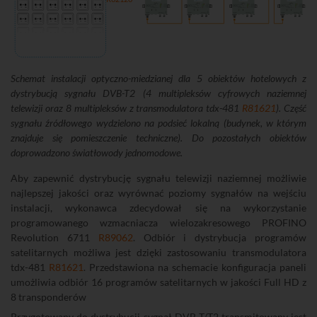
Schemat instalacji optyczno-miedzianej dla 5 obiektów hotelowych z
dystrybucją sygnału DVB-T2 (4 multipleksów cyfrowych naziemnej
telewizji oraz 8 multipleksów z transmodulatora tdx-481
R81621
). Część
sygnału źródłowego wydzielono na podsieć lokalną (budynek, w którym
znajduje się pomieszczenie techniczne). Do pozostałych obiektów
doprowadzono światłowody jednomodowe.
Aby zapewnić dystrybucję sygnału telewizji naziemnej możliwie
najlepszej jakości oraz wyrównać poziomy sygnałów na wejściu
instalacji, wykonawca zdecydował się na wykorzystanie
programowanego wzmacniacza wielozakresowego PROFINO
Revolution 6711
R89062
. Odbiór i dystrybucja programów
satelitarnych możliwa jest dzięki zastosowaniu transmodulatora
tdx-481
R81621
. Przedstawiona na schemacie konfiguracja paneli
umożliwia odbiór 16 programów satelitarnych w jakości Full HD z
8 transponderów
Przygotowany do dystrybucji sygnał DVB-T/T2 transmitowany jest