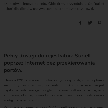
czujników i innego sprzętu. Obie firmy przygotują także "pakiet
usług" dla klientów nabywających autonomiczne ciężarówki.
Pełny dostęp do rejestratora Sunell
poprzez Internet bez przekierowania
portów.
Chmura P2P zazwyczaj umożliwia częściowy dostęp do urządzeń z
sieci. Przy użyciu aplikacji na telefon lub komputer możliwe jest
uzyskanie szyfrowanego podglądu na żywo, odtwarzanie nagrań z
archiwum, obsługę powiadomień alarmowych oraz podstawową
konfigurację urządzenia.
W przypadku rejestratorów NVR Sunell, oprócz standardowego