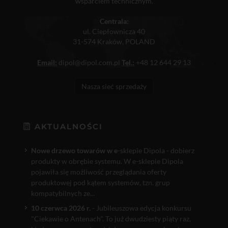
wsparciem technicznym.
Centrala:
ul. Ciepłownicza 40
31-574 Kraków, POLAND
Email:
dipol@dipol.com.pl
Tel.:
+48 12 644 29 13
Nasza sieć sprzedaży
AKTUALNOŚCI
Nowe drzewo towarów w e
-sklepie Dipola - dobierz
produkty w obrębie systemu. W e-sklepie Dipola
pojawiła się możliwość przeglądania oferty
produktowej pod kątem systemów, tzn. grup
kompatybilnych ze...
10 czerwca 2026 r.
- Jubileuszowa edycja konkursu
"Ciekawie o Antenach". To już dwudziesty piąty raz,