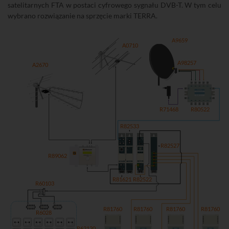
satelitarnych FTA w postaci cyfrowego sygnału DVB-T. W tym celu
wybrano rozwiązanie na sprzęcie marki TERRA.
TV
FM
A9659
A0710
A98257
A2670
R80522
R71468
R82533
R82527
R89062
R81621
R82522
R60103
R81760
R81760
R81760
R81760
R6028
R62120