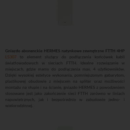
Gniazdo abonenckie HERMES natynkowe zewnętrzne FTTH 4HP
L5307
to element służący do podłączania końcówek kabli
światłowodowych w sieciach FTTH. Idealne rozwiązanie w
miejscach, gdzie mamy do podłączenia max. 4 użytkowników.
Dzięki wysokiej estetyce wykonania, pomniejszonym gabarytom,
plastikowej obudowie z miejscem na spliter oraz możliwości
montażu na słupie i na ścianie, gniazdo HERMES z powodzeniem
stosowane jest jako zakończenie sieci FTTH zarówno w liniach
napowietrznych, jak i bezpośrednio w zabudowie jedno- i
wielorodzinnej.