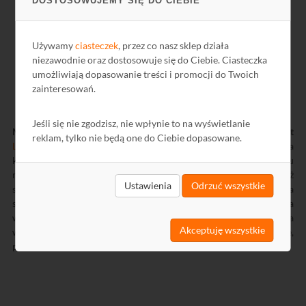
DOSTOSOWUJEMY SIĘ DO CIEBIE
Używamy
ciasteczek
, przez co nasz sklep działa
niezawodnie oraz dostosowuje się do Ciebie. Ciasteczka
umożliwiają dopasowanie treści i promocji do Twoich
zainteresowań.
Jeśli się nie zgodzisz, nie wpłynie to na wyświetlanie
Mufo-przełącznica GFP-16G 2 wejścia, 16 wyjść, uncut port
reklam, tylko nie będą one do Ciebie dopasowane.
L56318
posiada dwa wejścia na kable magistralne oraz 16 wyjść na
kable abonenckie. Została zaprojektowana do montażu
naściennego lub na słupie. Jej konstrukcja umożliwia łatwy montaż
Ustawienia
Odrzuć wszystkie
splitterów i adapterów oraz dobry dostęp do umieszczania
spawów i organizację włókien. Szczelna obudowa została
wykonana z wysokiej jakości tworzywa sztucznego odpornego na
Akceptuję wszystkie
wodę, kurz, wilgoć oraz zanieczyszczenia chemiczne,
promieniowanie UV i temperaturę (-40°C...+60°C).