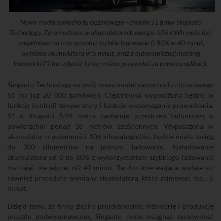
Nowy model samochodu ciężarowego - chłodni S1 firmy Singauto
Technology. Zgromadzona w akumulatorach energia 106 KWh może być
uzupełniana na trzy sposoby: szybkie ładowanie 0-80% w 40 minut,
wymiana akumulatora w 5 minut, oraz z autonomicznej mobilnej
ładowarki E1 (na zdjęciu) którą można przywołać za pomocą aplikacji.
Singauto Technology na swój nowy model samochodu ciężarowego
S1 ma już 20 000 zamówień. Ciężarówka wyposażona będzie w
funkcję kontroli temperatury i funkcje wspomagania prowadzenia.
S1 o długości 5,99 metra zaoferuje przestrzeń ładunkową o
powierzchni ponad 18 metrów sześciennych. Wyposażona w
akumulator o pojemności 106 kilowatogodzin, będzie miała zasięg
do 300 kilometrów na jednym ładowaniu. Naładowanie
akumulatora od 0 do 80% z wykorzystaniem szybkiego ładowania
ma zająć nie więcej niż 40 minut. Bardzo interesująca wydaje się
również procedura wymiany akumulatora, która zajmować ma... 5
minut.
Dzięki temu, że firma zleciła projektowanie, inżynierię i produkcję
pojazdu podwykonawcom, Singauto może osiągnąć zyskowność