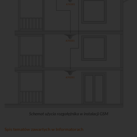
A741001
A741001
A741001
Schemat użycia rozgałęźnika w instalacji GSM
Spis tematów zawartych w Informatorach