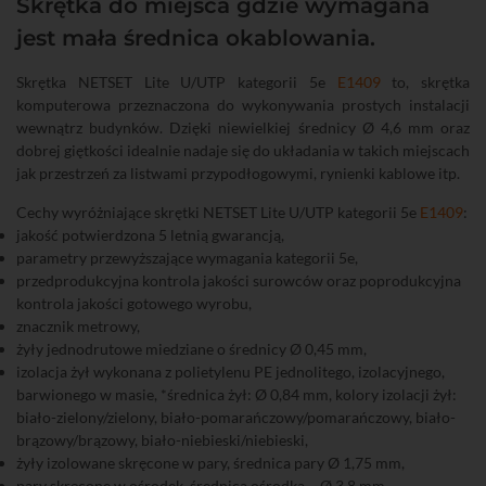
Skrętka do miejsca gdzie wymagana
jest mała średnica okablowania.
Skrętka NETSET Lite U/UTP kategorii 5e
E1409
to, skrętka
komputerowa przeznaczona do wykonywania prostych instalacji
wewnątrz budynków. Dzięki niewielkiej średnicy Ø 4,6 mm oraz
dobrej giętkości idealnie nadaje się do układania w takich miejscach
jak przestrzeń za listwami przypodłogowymi, rynienki kablowe itp.
Cechy wyróżniające skrętki NETSET Lite U/UTP kategorii 5e
E1409
:
jakość potwierdzona 5 letnią gwarancją,
parametry przewyższające wymagania kategorii 5e,
przedprodukcyjna kontrola jakości surowców oraz poprodukcyjna
kontrola jakości gotowego wyrobu,
znacznik metrowy,
żyły jednodrutowe miedziane o średnicy Ø 0,45 mm,
izolacja żył wykonana z polietylenu PE jednolitego, izolacyjnego,
barwionego w masie, *średnica żył: Ø 0,84 mm, kolory izolacji żył:
biało-zielony/zielony, biało-pomarańczowy/pomarańczowy, biało-
brązowy/brązowy, biało-niebieski/niebieski,
żyły izolowane skręcone w pary, średnica pary Ø 1,75 mm,
pary skręcone w ośrodek, średnica ośrodka ~ Ø 3,8 mm,