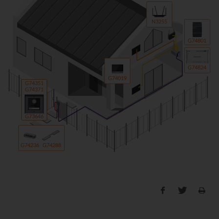
N3255
G74801
G74824
G74019
G74351
G74371
G73646
G74236
G74288