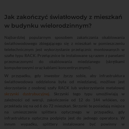
Jak zakończyć światłowody z mieszkań
w budynku wielorodzinnym?
Najbardziej popularnym sposobem zakańczania okablowania
światłowodowego zbiegającego się z mieszkań w pomieszczeniu
teletechnicznym jest wykorzystanie przełącznic montowanych w
szafie typu RACK. Przełącznice te instalowane są razem z panelami
przeznaczonymi do okablowania miedzianego (skrętkami
komputerowymi oraz kablami koncentrycznymi).
W przypadku, gdy inwestor życzy sobie, aby infrastruktura
światłowodowa oddzielona była od miedzianej, możliwe jest
skorzystanie z osobnej szafy RACK lub wykorzystanie metalowej
skrzynki dystrybucyjnej
. Skrzynki tego typu umożliwiają w
zależności od wersji, zakończenie od 12 do 144 włókien, co
przekłada się na od 6 do 72 mieszkań. Skrzynki te posiadają miejsce
na umieszczenie splittera optycznego w przypadku, gdy
infrastruktura optyczna podpięta jest do jednego operatora. W
innym wypadku, splittery instalowane być powinny w