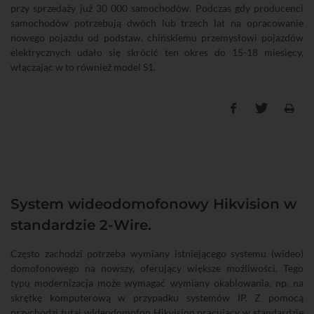
przy sprzedaży już 30 000 samochodów. Podczas gdy producenci
samochodów potrzebują dwóch lub trzech lat na opracowanie
nowego pojazdu od podstaw, chińskiemu przemysłowi pojazdów
elektrycznych udało się skrócić ten okres do 15-18 miesięcy,
włączając w to również model S1.
System wideodomofonowy Hikvision w
standardzie 2-Wire.
Często zachodzi potrzeba wymiany istniejącego systemu (wideo)
domofonowego na nowszy, oferujący większe możliwości. Tego
typu modernizacja może wymagać wymiany okablowania, np. na
skrętkę komputerową w przypadku systemów IP. Z pomocą
przychodzi tutaj wideodomofon Hikvision pracujący w standardzie