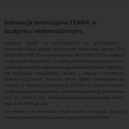
Instalacja telewizyjna TERRA w
budynku wielorodzinnym.
Instalacje oparte na multiswitchach to profesjonalny i
najpopularniejszy sposób dostarczania naziemnego sygnału RTV
(FM/DAB i DVB-T2) oraz satelitarnego SAT (DVB-S/S2) do większej
liczby gniazd abonenckich. To użytkownik końcowy decyduje o tym,
jakie programy chce oglądać, kupując odpowiedni tuner satelitarny
lub podpisując indywidualną umowę z jednym z operatorów
platform cyfrowych. Produkty firmy TERRA dedykowane do
montażu w zbiorczych instalacjach RTV/SAT to przede wszystkim
sprzęt najwyższej klasy, objęty czteroletnią gwarancją. Realizowane
przy ich pomocy sieci telewizyjne zapewniają doskonały odbiór
sygnału przez długi czas.
Na jednym z krakowskich osiedli została wykonana zbiorcza
instalacja multiswitchowa oparta na sprzęcie marki TERRA.