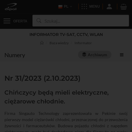
PL
MENU
OFERTA
INFORMATOR TV-SAT, CCTV, WLAN
Baza wiedzy
Informator
Numery
Archiwum
Nr 31/2023 (2.10.2023)
Chińczycy będą mieli elektryczne,
ciężarowe chłodnie.
Firma Singauto Technology zaprezentowała w Pekinie swój
pierwszy model ciężarówki chłodni, przeznaczonej do przewożenia
żywności i farmaceutyków. Budowa pojazdu chłodni z napędem
elektrycznym, może być dochodową niszą dla Singauto na rynku