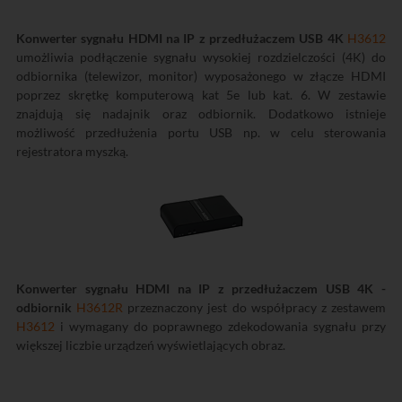
Konwerter sygnału HDMI na IP z przedłużaczem USB 4K
H3612
umożliwia podłączenie sygnału wysokiej rozdzielczości (4K) do
odbiornika (telewizor, monitor) wyposażonego w złącze HDMI
poprzez skrętkę komputerową kat 5e lub kat. 6. W zestawie
znajdują się nadajnik oraz odbiornik. Dodatkowo istnieje
możliwość przedłużenia portu USB np. w celu sterowania
rejestratora myszką.
Konwerter sygnału HDMI na IP z przedłużaczem USB 4K -
odbiornik
H3612R
przeznaczony jest do współpracy z zestawem
H3612
i wymagany do poprawnego zdekodowania sygnału przy
większej liczbie urządzeń wyświetlających obraz.