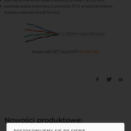
powłoka kabla wykonana z polwinitu PCV w kolorze białym,
średnica zewnętrzna Ø 4,6 mm.
Skrętka NETSET Lite U/UTP
E1409_305
Nowości produktowe: