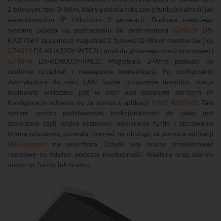
2 żyłowym, tzw. 2-Wire, który posiada taką samą funkcjonalność jak
wideodomofon IP Hikvision 2 generacji. Budowa niedużego
systemu polega na podłączeniu do dystrybutora
G74824
DS-
KAD706Y za pomocą magistrali 2 żyłowej (2-Wire) monitorów (np.
G74019
DS-KH6320Y-WTE2) i modułu głównego stacji bramowej (
G73646
DS-KD8003Y-IME2). Magistrala 2-Wire pozwala na
zasilenie urządzeń i nawiązanie komunikacji. Po podłączeniu
dystrybutora do sieci LAN, każde urządzenie (monitor, stacja
bramowa) widoczne jest w sieci pod osobnym adresem IP.
Konfiguracja odbywa się za pomocą aplikacji
iVMS-4200(v3)
. Taki
system oprócz podstawowej funkcjonalności do jakiej jest
stworzony czyli wideo rozmowy, otwierania furtki i sterowania
bramą wjazdową, pozwala również na obsługę za pomocą aplikacji
Hik-Connect
na smartfona. Dzięki niej można przekierować
rozmowę na telefon podczas nieobecności lokatora oraz zdalnie
otworzyć furtkę lub bramę.