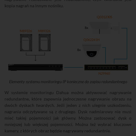
kopia nagrań na innym nośniku.
Q031230S
M89326
M89326
Q062241H
N29960
Elementy systemu monitoringu IP konieczne do zapisu redundantnego
W systemie monitoringu Dahua można aktywować nagrywanie
redundantne, które zapewnia jednoczesne nagrywanie obrazu na
dwóch dyskach twardych. Jeśli jeden z nich ulegnie uszkodzeniu,
nagrania odczytywane są z drugiego. Dysk nadmiarowy nie musi
mieć takiej pojemności jak główny. Można zastosować dysk o
mniejszej lub większej pojemności. Można też wybrać kluczowe
kamery, z których obraz będzie nagrywany redundantnie.