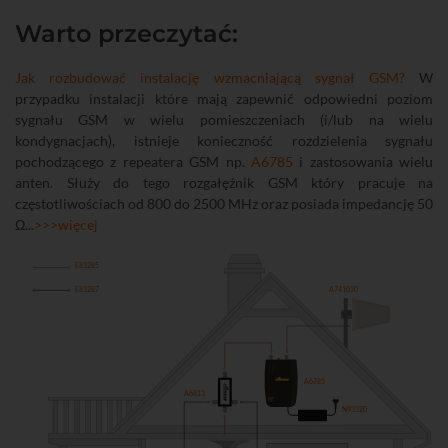
Warto przeczytać:
Jak rozbudować instalację wzmacniającą sygnał GSM?
W
przypadku instalacji które mają zapewnić odpowiedni poziom
sygnału GSM w wielu pomieszczeniach (i/lub na wielu
kondygnacjach), istnieje konieczność rozdzielenia sygnału
pochodzącego z repeatera GSM np.
A6785
i zastosowania wielu
anten. Służy do tego rozgałęźnik GSM który pracuje na
częstotliwościach od 800 do 2500 MHz oraz posiada impedancję 50
Ω...
>>>więcej
E83285
E83287
A741030
A6785
A6813
N93320