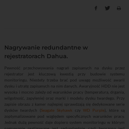
Nagrywanie redundantne w
rejestratorach Dahua.
Pewność przechowywania nagrań zapisanych na dysku przez
rejestrator jest kluczową kwestią przy budowie systemu
monitoringu. Niestety trzeba brać pod uwagę możliwość awarii
dysku i utratę zapisanych na nim danych. Awaryjność HDD nie jest
wysoka i mocno zależy od warunków pracy (temperatura, drgania,
wilgotność, zapylenie) oraz marki i modelu dysku twardego. Przy
zapisie obrazu z kamer najlepiej sprawdzają się dedykowane serie
dysków twardych (
Seagate Skyhawk
czy
WD Purple
), które są
zoptymalizowane pod względem specyficznych warunków pracy.
Jednak dużą pewność daje dopiero system monitoringu w którym
nagrywanie realizowane jest redundantnie, czyli tworzona jest