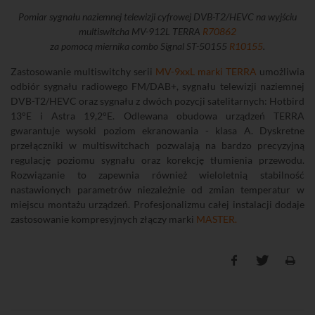
Pomiar sygnału naziemnej telewizji cyfrowej DVB-T2/HEVC na wyjściu
multiswitcha MV-912L TERRA
R70862
za pomocą miernika combo Signal ST-50155
R10155
.
Zastosowanie multiswitchy serii
MV-9xxL marki TERRA
umożliwia
odbiór sygnału radiowego FM/DAB+, sygnału telewizji naziemnej
DVB-T2/HEVC oraz sygnału z dwóch pozycji satelitarnych: Hotbird
13°E i Astra 19,2°E. Odlewana obudowa urządzeń TERRA
gwarantuje wysoki poziom ekranowania - klasa A. Dyskretne
przełączniki w multiswitchach pozwalają na bardzo precyzyjną
regulację poziomu sygnału oraz korekcję tłumienia przewodu.
Rozwiązanie to zapewnia również wieloletnią stabilność
nastawionych parametrów niezależnie od zmian temperatur w
miejscu montażu urządzeń. Profesjonalizmu całej instalacji dodaje
zastosowanie kompresyjnych złączy marki
MASTER.