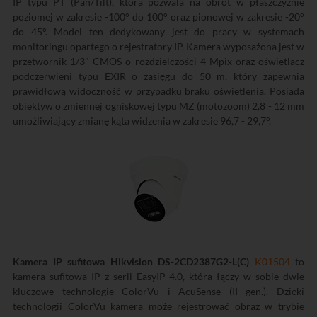
IP typu PT (Pan/Tilt), która pozwala na obrót w płaszczyźnie
poziomej w zakresie -100° do 100° oraz pionowej w zakresie -20°
do 45°. Model ten dedykowany jest do pracy w systemach
monitoringu opartego o rejestratory IP. Kamera wyposażona jest w
przetwornik 1/3" CMOS o rozdzielczości 4 Mpix oraz oświetlacz
podczerwieni typu EXIR o zasięgu do 50 m, który zapewnia
prawidłową widoczność w przypadku braku oświetlenia. Posiada
obiektyw o zmiennej ogniskowej typu MZ (motozoom) 2,8 - 12 mm
umożliwiający zmianę kąta widzenia w zakresie 96,7 - 29,7°.
Kamera IP sufitowa Hikvision DS-2CD2387G2-L(C)
K01504
to
kamera sufitowa IP z serii EasyIP 4.0, która łączy w sobie dwie
kluczowe technologie ColorVu i AcuSense (II gen.). Dzięki
technologii ColorVu kamera może rejestrować obraz w trybie