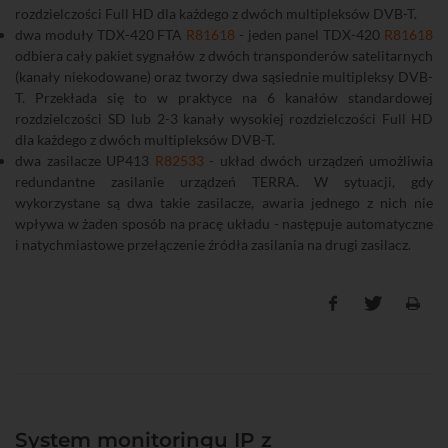
rozdzielczości Full HD dla każdego z dwóch multipleksów DVB-T.
dwa moduły TDX-420 FTA
R81618
- jeden panel TDX-420
R81618
odbiera cały pakiet sygnałów z dwóch transponderów satelitarnych
(kanały niekodowane) oraz tworzy dwa sąsiednie multipleksy DVB-
T. Przekłada się to w praktyce na 6 kanałów standardowej
rozdzielczości SD lub 2-3 kanały wysokiej rozdzielczości Full HD
dla każdego z dwóch multipleksów DVB-T.
dwa zasilacze UP413
R82533
- układ dwóch urządzeń umożliwia
redundantne zasilanie urządzeń TERRA. W sytuacji, gdy
wykorzystane są dwa takie zasilacze, awaria jednego z nich nie
wpływa w żaden sposób na pracę układu - następuje automatyczne
i natychmiastowe przełączenie źródła zasilania na drugi zasilacz.
System monitoringu IP z