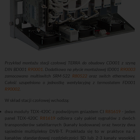
Przykład montażu stacji czołowej TERRA do obudowy CD001 z szyną
DIN BD001
R90001
. Dodatkowo na płycie montażowej ID001
R90003
zamocowano multiswitch SRM-522
R80522
oraz switch ethernetowy.
Całość uzupełniono o jednostkę wentylacyjną z termostatem FD001
R90002
.
W skład stacji czołowej wchodzą:
dwa moduły TDX-420C z podwójnym gniazdem CI
R81619
- jeden
panel TDX-420C
R81619
odbiera cały pakiet sygnałów z dwóch
transponderów satelitarnych (kanały kodowane) oraz tworzy dwa
sąsiednie multipleksy DVB-T. Przekłada się to w praktyce na 6
kanałów standardowej rozdzielczości SD lub 2-3 kanały wysokiej