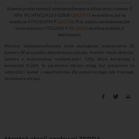
Schemat prostej instalacji wideodomofonowej w której obraz z kamery 2
MPix IPC-HFW2241S-S-0280B
Q062241S
wyświetlany jest na
monitorze VTH2421FW-P
Q6523W
. Przy wejściu zainstalowana jest
stacja bramowa VTO2202F-P-S2
Q6035
do której podpięto 2
elektrozamki.
Monitor wideodomofonowy może obsługiwać maksymalnie 32
kamery. W przypadku dekodowania obrazu, monitor może obsłużyć
kamery o maksymalnej rozdzielczości 720p, które korzystają z
kompresji H.264. Te parametry obrazu mogą być ustawione na
większości kamer i rejestratorów dla pomocniczego lub trzeciego
strumienia obrazu.
Montaż stacji czołowej TERRA.