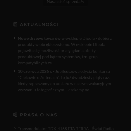
Nasza sieć sprzedaży
AKTUALNOŚCI
Nowe drzewo towarów w e
-sklepie Dipola - dobierz
produkty w obrębie systemu. W e-sklepie Dipola
pojawiła się możliwość przeglądania oferty
produktowej pod kątem systemów, tzn. grup
kompatybilnych ze...
10 czerwca 2026 r.
- Jubileuszowa edycja konkursu
"Ciekawie o Antenach". To już dwudziesty piąty raz,
kiedy zapraszamy do udziału w naszym wakacyjnym
wyzwaniu fotograficznym – czekamy na...
PRASA O NAS
Transmodulator TDX-4168 FTA TERRA - Świat Radio