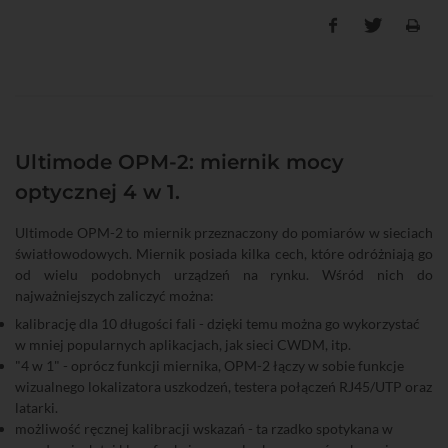
Ultimode OPM-2: miernik mocy
optycznej 4 w 1.
Ultimode OPM-2 to miernik przeznaczony do pomiarów w sieciach
światłowodowych. Miernik posiada kilka cech, które odróżniają go
od wielu podobnych urządzeń na rynku. Wśród nich do
najważniejszych zaliczyć można:
kalibrację dla 10 długości fali - dzięki temu można go wykorzystać
w mniej popularnych aplikacjach, jak sieci CWDM, itp.
"4 w 1" - oprócz funkcji miernika, OPM-2 łączy w sobie funkcje
wizualnego lokalizatora uszkodzeń, testera połączeń RJ45/UTP oraz
latarki.
możliwość ręcznej kalibracji wskazań - ta rzadko spotykana w