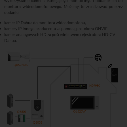
wykorzystanie kamer z istniejącego monitoringu i dodanie ich do
monitora wideodomofonowego. Możemy to zrealizować poprzez
dodanie:
kamer IP Dahua do monitora wideodomofonu,
kamery IP innego producenta za pomocą protokołu ONVIF
kamer analogowych HD za pośrednictwem rejestratora HD-CVI
Dahua.
Q062241S
N29980
Q6523W
Q6801
Q6035