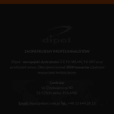
ZAOPATRUJEMY PROFESJONALISTÓW
Dipol -
europejski dystrybutor
CCTV, WLAN, TV-SAT oraz
producent anten. Oferujemy ponad
2000 towarów
z pełnym
wsparciem technicznym.
Centrala:
ul. Ciepłownicza 40
31-574 Kraków, POLAND
Email:
dipol@dipol.com.pl
Tel.:
+48 12 644 29 13