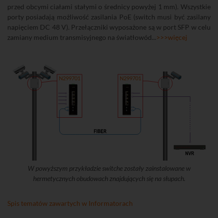
1
przed obcymi ciałami stałymi o średnicy powyżej 1 mm). Wszystkie
porty posiadają możliwość zasilania PoE (switch musi być zasilany
A
napięciem DC 48 V). Przełączniki wyposażone są w port SFP w celu
4
zamiany medium transmisyjnego na światłowód...
>>>więcej
A
3
A
2
A
N299701
N299701
1
PWR2
PWR1
F1
W powyższym przykładzie switche zostały zainstalowane w
hermetycznych obudowach znajdujących się na słupach.
Spis tematów zawartych w Informatorach