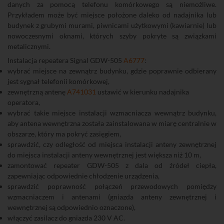
danych za pomocą telefonu komórkowego są niemożliwe.
Przykładem może być miejsce położone daleko od nadajnika lub
budynek z grubymi murami, piwnicami użytkowymi (kawiarnie) lub
nowoczesnymi oknami, których szyby pokryte są związkami
metalicznymi.
Instalacja repeatera Signal GDW-505
A6777
:
wybrać miejsce na zewnątrz budynku, gdzie poprawnie odbierany
jest sygnał telefonii komórkowej,
zewnętrzną antenę
A741031
ustawić w kierunku nadajnika
operatora,
wybrać takie miejsce instalacji wzmacniacza wewnątrz budynku,
aby antena wewnętrzna została zainstalowana w miarę centralnie w
obszarze, który ma pokryć zasięgiem,
sprawdzić, czy odległość od miejsca instalacji anteny zewnętrznej
do miejsca instalacji anteny wewnętrznej jest większa niż 10 m,
zamontować repeater GDW-505 z dala od źródeł ciepła,
zapewniając odpowiednie chłodzenie urządzenia,
sprawdzić poprawność połączeń przewodowych pomiędzy
wzmacniaczem i antenami (gniazda anteny zewnętrznej i
wewnętrznej są odpowiednio oznaczone),
włączyć zasilacz do gniazda 230 V AC.