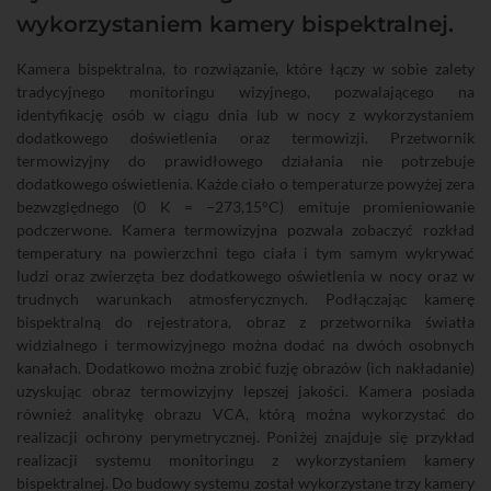
wykorzystaniem kamery bispektralnej.
Kamera bispektralna, to rozwiązanie, które łączy w sobie zalety
tradycyjnego monitoringu wizyjnego, pozwalającego na
identyfikację osób w ciągu dnia lub w nocy z wykorzystaniem
dodatkowego doświetlenia oraz termowizji. Przetwornik
termowizyjny do prawidłowego działania nie potrzebuje
dodatkowego oświetlenia. Każde ciało o temperaturze powyżej zera
bezwzględnego (0 K = −273,15°C) emituje promieniowanie
podczerwone. Kamera termowizyjna pozwala zobaczyć rozkład
temperatury na powierzchni tego ciała i tym samym wykrywać
ludzi oraz zwierzęta bez dodatkowego oświetlenia w nocy oraz w
trudnych warunkach atmosferycznych. Podłączając kamerę
bispektralną do rejestratora, obraz z przetwornika światła
widzialnego i termowizyjnego można dodać na dwóch osobnych
kanałach. Dodatkowo można zrobić fuzję obrazów (ich nakładanie)
uzyskując obraz termowizyjny lepszej jakości. Kamera posiada
również analitykę obrazu VCA, którą można wykorzystać do
realizacji ochrony perymetrycznej. Poniżej znajduje się przykład
realizacji systemu monitoringu z wykorzystaniem kamery
bispektralnej. Do budowy systemu został wykorzystane trzy kamery