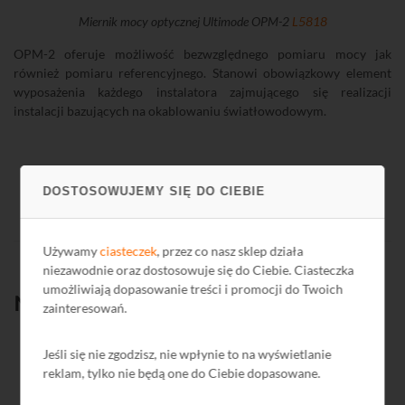
Miernik mocy optycznej Ultimode OPM-2
L5818
OPM-2 oferuje możliwość bezwzględnego pomiaru mocy jak
również pomiaru referencyjnego. Stanowi obowiązkowy element
wyposażenia każdego instalatora zajmującego się realizacji
instalacji bazujących na okablowaniu światłowodowym.
DOSTOSOWUJEMY SIĘ DO CIEBIE
Używamy
ciasteczek
, przez co nasz sklep działa
niezawodnie oraz dostosowuje się do Ciebie. Ciasteczka
umożliwiają dopasowanie treści i promocji do Twoich
Nowości produktowe:
zainteresowań.
Jeśli się nie zgodzisz, nie wpłynie to na wyświetlanie
reklam, tylko nie będą one do Ciebie dopasowane.