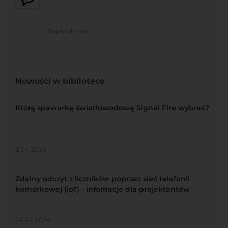
Napisz do nas!
Nowości w bibliotece
Którą spawarkę światłowodową Signal Fire wybrać?
1.07.2026
Zdalny odczyt z liczników poprzez sieć telefonii
komórkowej (ioT) - infomacje dla projektantów
24.04.2026