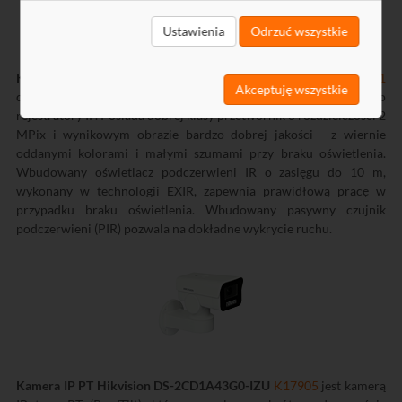
Ustawienia
Odrzuć wszystkie
Kamera IP typu cube Hikvision DS-2CD2421G0-IW
K17161
Akceptuję wszystkie
dedykowana jest do pracy w systemach monitoringu opartego o
rejestratory IP. Posiada dobrej klasy przetwornik o rozdzielczości 2
MPix i wynikowym obrazie bardzo dobrej jakości - z wiernie
oddanymi kolorami i małymi szumami przy braku oświetlenia.
Wbudowany oświetlacz podczerwieni IR o zasięgu do 10 m,
wykonany w technologii EXIR, zapewnia prawidłową pracę w
przypadku braku oświetlenia. Wbudowany pasywny czujnik
podczerwieni (PIR) pozwala na dokładne wykrycie ruchu.
Kamera IP PT Hikvision DS-2CD1A43G0-IZU
K17905
jest kamerą