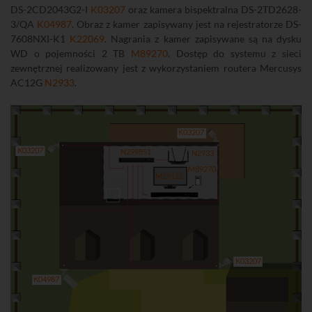
DS-2CD2043G2-I
K03207
oraz kamera bispektralna DS-2TD2628-
3/QA
K04987
. Obraz z kamer zapisywany jest na rejestratorze DS-
7608NXI-K1
K22069
. Nagrania z kamer zapisywane są na dysku
WD o pojemności 2 TB
M89270
. Dostęp do systemu z sieci
zewnętrznej realizowany jest z wykorzystaniem routera Mercusys
AC12G
N2933
.
K03207
K03207
N299851
N2933
M89270
M29122
K03207
K04987