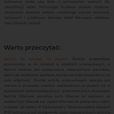
kolorowym przez całą dobę z zachowaniem ważnych dla
identyfikacji detali. Technologia AcuSense pozwala zwiększyć
skuteczność działania systemu monitoringu poprzez eliminację
fałszywych i uciążliwych alarmów dzięki filtrowaniu obiektów
typu człowiek / pojazd.
Warto przeczytać:
Switche do montażu na słupach.
Switche przemysłowe
przeznaczone są do instalacji w obiektach przemysłowych, w
których możliwe jest występowanie niekorzystnych warunków,
takich jak: zwiększone zapylenie, wysoka lub niska temperatura, czy
duża wilgotność. Montaż switchy przemysłowych zalecany jest
również w przypadku instalacji realizowanych na słupach lub w
studzienkach telekomunikacyjnych - w hermetycznych obudowach.
Switche Ultipower posiadają porty Ethernet (w zależności od
modelu Fast Ethernet lub Gigabit Ethernet) do podłączania takich
Media Converter
strial Fast
urządzeń, jak kamery IP lub komputery. Obudowa spełnia standard
IP40 (ochrona przed dostępem do części niebezpiecznych, ochrona