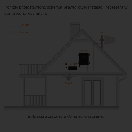
Poniżej przedstawiono schemat prawidłowej instalacji repeatera w
domu jednorodzinnym.
E83285
E83287
A741031
A6777
Alarm
Power
ISO
DEC -
SET
INC +
N93322
A741001
Instalacja urządzenia w domu jednorodzinnym