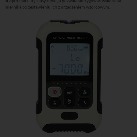
urządzeniach tej klasy funkcja pozwala skorygować wskazania
miernika po zestawieniu ich z urządzeniem wzorcowym.