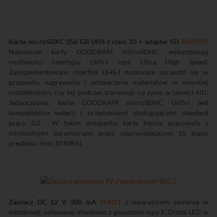
Karta microSDXC 256 GB UHS-I class 10 + adapter SD
M90379
.
Najnowsze karty GOODRAM microSDHC wykorzystują
możliwości interfejsu UHS-I czyli Ultra High Speed.
Zaimplementowany interfejs UHS-I doskonale sprawdzi się w
przypadku nagrywania i odtwarzania materiałów w wysokiej
rozdzielczości, czy też podczas transmisji na żywo w jakości HD.
Jednocześnie, karta GOODRAM microSDHC UHS-I jest
kompatybilna wstecz z urządzeniami obsługującymi standard
pracy 2.0 . W takim przypadku karta będzie pracowała z
minimalnymi parametrami pracy odpowiadającymi 10 klasie
prędkości (min.10 MB/s).
Zasilacz DC 12 V 300 mA
D0021
z separatorem zasilania w
metalowej, odlewanej obudowie z gniazdami typu F. Dioda LED w