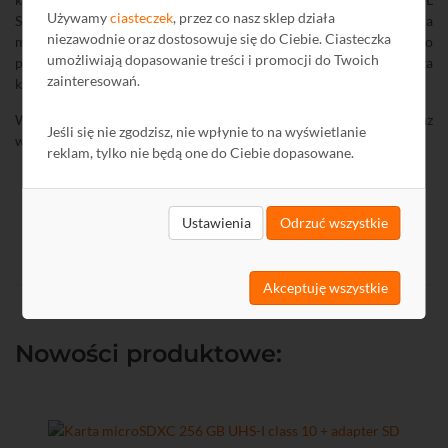
Używamy
ciasteczek
, przez co nasz sklep działa
SMART. Antena HORIZON
A2230
oprócz wysokiego zysku posiada
niezawodnie oraz dostosowuje się do Ciebie. Ciasteczka
możliwość przełączenia z trybu pasywnego w tryb aktywny po
umożliwiają dopasowanie treści i promocji do Twoich
podaniu napięcia DC 12 V w kablu antenowym np. ze wzmacniacza
zainteresowań.
kanałowego lub zasilacza z separatorem.
Więcej na temat współdziałania anten DIPOL serii SMART oraz
Jeśli się nie zgodzisz, nie wpłynie to na wyświetlanie
wmacniaczy kanałowych Terra przeczytać można w
tym artykule
.
reklam, tylko nie będą one do Ciebie dopasowane.
Ustawienia
Odrzuć wszystkie
Akceptuję wszystkie
Nowości produktowe: