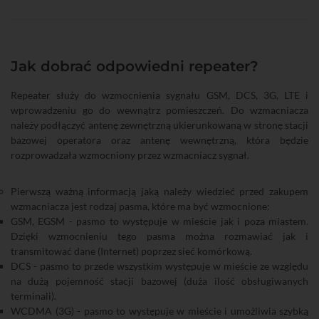
Jak dobrać odpowiedni repeater?
Repeater służy do wzmocnienia sygnału GSM, DCS, 3G, LTE i
wprowadzeniu go do wewnątrz pomieszczeń. Do wzmacniacza
należy podłączyć antenę zewnętrzną ukierunkowaną w stronę stacji
bazowej operatora oraz antenę wewnętrzną, która będzie
rozprowadzała wzmocniony przez wzmacniacz sygnał.
Pierwszą ważną informacją jaką należy wiedzieć przed zakupem
wzmacniacza jest rodzaj pasma, które ma być wzmocnione:
GSM, EGSM - pasmo to występuje w mieście jak i poza miastem.
Dzięki wzmocnieniu tego pasma można rozmawiać jak i
transmitować dane (Internet) poprzez sieć komórkową.
DCS - pasmo to przede wszystkim występuje w mieście ze względu
na dużą pojemność stacji bazowej (duża ilość obsługiwanych
terminali).
WCDMA (3G) - pasmo to występuje w mieście i umożliwia szybką