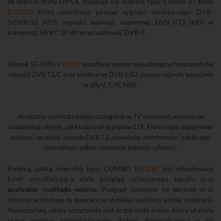
W ofercie firmy DIPOL znajduje się miernik typu Combo ST-6986
R10210
, który umożliwia pomiar sygnału satelitarnego DVB-
S/DVB-S2 (HD), sygnału telewizji naziemnej DVB-T/T2 (HD) w
kompresji HEVC 10 Bit oraz kablowej DVB-C.
Miernik ST-6986
R10210
umożliwia pomiar najważniejszych parametrów
telewizji DVB-T2/C oraz satelitarnej DVB-S/S2: poziom sygnału wyrażany
w dBμV, C/N, MER.
Analizator rozkładu widma szczególnie w TV naziemnej pozwala na
wizualizację silnych, zakłócających sygnałów LTE, które mogą negatywnie
wpłynąć na jakość sygnału DVB-T2, powodując interferencję i zakłócając
prawidłowy odbiór naziemnej telewizji cyfrowej.
Kolejną zaletą miernika typu COMBO
R10210
jest wbudowany
tuner umożliwiający stały podgląd ustawianego kanału oraz
analizator rozkładu widma.
Podgląd kanałów na ekranie oraz
intuicyjna obsługa to gwarancja szybkiej realizacji każdej instalacji.
Niewątpliwą zaletą urządzenia jest przejrzyste menu, które ułatwia
prace osobom nieposiadającym dużego doświadczenia w tej