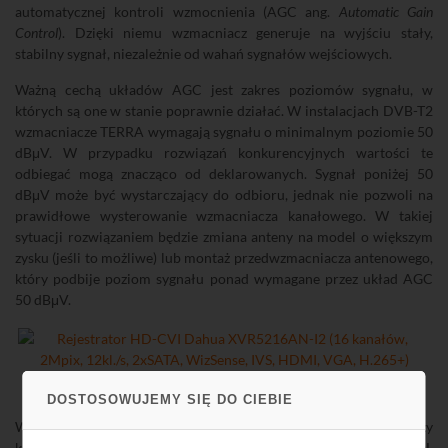
automatycznej kontroli wzmocnienia (AGC ang.
Automatic Gain
Control
). Dzięki niemu wzmacniacz generuje na wyjściu stały,
stabilny sygnał, niezależnie od wahań sygnałów wejściowych.
Ważną cechą układów AGC jest zakres poziomów sygnału, w
których są one w stanie poprawnie działać. W instalacjach DVB-T2
wzmacniacze TERRA wymagają sygnału o minimalnym poziomie 50
dBμV. W przypadku rozwiązań konkurencyjnych wartości te
odbiegać mogą znacząco od deklarowanych. Sygnał poniżej 50
dBμV może być wystarczający do odbioru, jednak nie pozwoli na
prawidłowe wysterowanie wzmacniacza kanałowego. W takiej
sytuacji rozwiązaniem będzie zmiana anteny na model o większym
zysku (jeśli to możliwe) lub montaż przedwzmacniacza antenowego,
który podbije poziom sygnału ponad wymagane przez układ AGC
50 dBμV.
Antena DIPOL Smart HORIZON
A2230
oraz SMART CITY
A2010
DOSTOSOWUJEMY SIĘ DO CIEBIE
W związku z powyższym, idealną opcją dla wzmacniaczy
kanałowych są zestawy antenowe bazujące na antenach DIPOL