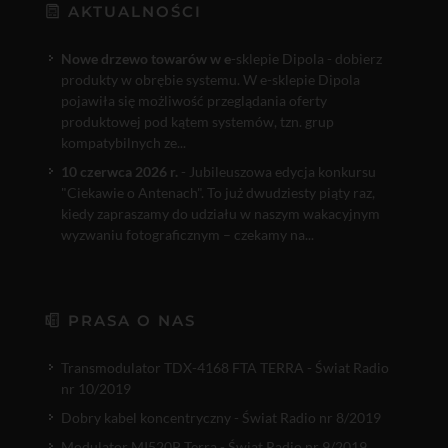
AKTUALNOŚCI
Nowe drzewo towarów w e
-sklepie Dipola - dobierz
produkty w obrębie systemu. W e-sklepie Dipola
pojawiła się możliwość przeglądania oferty
produktowej pod kątem systemów, tzn. grup
kompatybilnych ze...
10 czerwca 2026 r.
- Jubileuszowa edycja konkursu
"Ciekawie o Antenach". To już dwudziesty piąty raz,
kiedy zapraszamy do udziału w naszym wakacyjnym
wyzwaniu fotograficznym – czekamy na...
PRASA O NAS
Transmodulator TDX-4168 FTA TERRA - Świat Radio
nr 10/2019
Dobry kabel koncentryczny - Świat Radio nr 8/2019
Modulator MI520P Terra - Świat Radio nr 9/2019