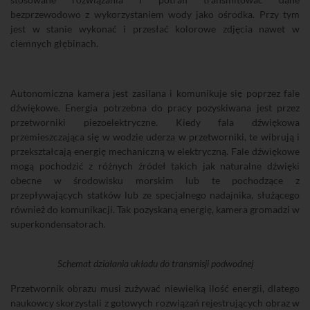
bezprzewodowo z wykorzystaniem wody jako ośrodka. Przy tym
jest w stanie wykonać i przesłać kolorowe zdjęcia nawet w
ciemnych głębinach.
Autonomiczna kamera jest zasilana i komunikuje się poprzez fale
dźwiękowe. Energia potrzebna do pracy pozyskiwana jest przez
przetworniki piezoelektryczne. Kiedy fala dźwiękowa
przemieszczająca się w wodzie uderza w przetworniki, te wibrują i
przekształcają energię mechaniczną w elektryczną. Fale dźwiękowe
mogą pochodzić z różnych źródeł takich jak naturalne dźwięki
obecne w środowisku morskim lub te pochodzące z
przepływających statków lub ze specjalnego nadajnika, służącego
również do komunikacji. Tak pozyskaną energię, kamera gromadzi w
superkondensatorach.
Schemat działania układu do transmisji podwodnej
Przetwornik obrazu musi zużywać niewielką ilość energii, dlatego
naukowcy skorzystali z gotowych rozwiązań rejestrujących obraz w