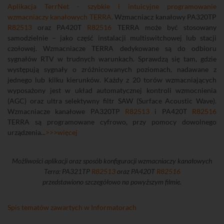
Aplikacja TerrNet - szybkie i intuicyjne programowanie
wzmacniaczy kanałowych TERRA.
Wzmacniacz kanałowy PA320TP
R82513
oraz PA420T
R82516
TERRA może być stosowany
samodzielnie – jako część instalacji multiswitchowej lub stacji
czołowej. Wzmacniacze TERRA dedykowane są do odbioru
sygnałów RTV w trudnych warunkach. Sprawdzą się tam, gdzie
występują sygnały o zróżnicowanych poziomach, nadawane z
jednego lub kilku kierunków. Każdy z 20 torów wzmacniających
wyposażony jest w układ automatycznej kontroli wzmocnienia
(AGC) oraz ultra selektywny filtr SAW (Surface Acoustic Wave).
Wzmacniacze kanałowe PA320TP
R82513
i PA420T
R82516
TERRA są programowane cyfrowo, przy pomocy dowolnego
urządzenia...
>>>więcej
Możliwości aplikacji oraz sposób konfiguracji wzmacniaczy kanałowych
Terra: PA321TP
R82513
oraz PA420T
R82516
przedstawiono szczegółowo na powyższym filmie.
Spis tematów zawartych w Informatorach