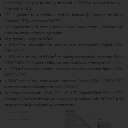
transmisję danych (mobilny internet (HSDPA), wideorozmowę i
inne usługi 3G).
LTE - pasmo to umożliwia szybką transmisję danych (mobilny
internet (LTE), rozmowy (VoLTE)).
Kolejną istotną informacją jest wielkość powierzchni, która ma być
pokryta wzmocnionym sygnałem:
W przypadku sygnału GSM:
2
< 300 m
to odpowiednim urządzeniem jest repeater Signal GSM-
305
A6765
,
2
2
> 300 m
a mniej niż 800m
to należy zastosować repeater Signal
GSM-505
A6775
wraz z kilkoma antenami wewnętrznymi
A741001
,
2
< 1200 m
to odpowiednim urządzeniem jest repeater Signal GSM-
1205
A6785
,
2
> 1200 m
należy zastosować repeater Signal GSM-1205
A6785
wraz z antenami wewnętrznymi
A741001
.
W przypadku sygnału GSM, DSC, 3G, LTE (Signal GDW-505
A6777
)
2
dostępne jest urządzenie pokrywające powierzchnię 500 m
przy
zastosowaniu jednej anteny wewnętrznej.
E83285
E83287
A741030