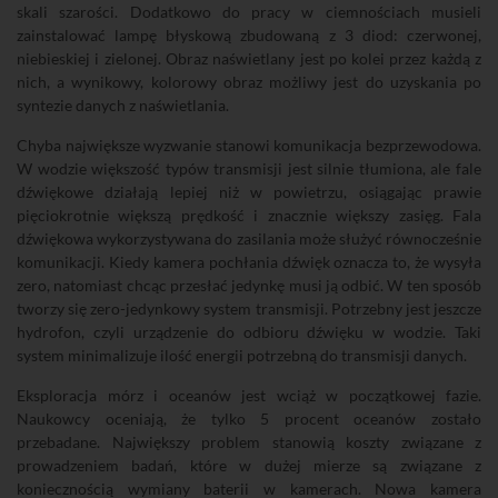
skali szarości. Dodatkowo do pracy w ciemnościach musieli
zainstalować lampę błyskową zbudowaną z 3 diod: czerwonej,
niebieskiej i zielonej. Obraz naświetlany jest po kolei przez każdą z
nich, a wynikowy, kolorowy obraz możliwy jest do uzyskania po
syntezie danych z naświetlania.
Chyba największe wyzwanie stanowi komunikacja bezprzewodowa.
W wodzie większość typów transmisji jest silnie tłumiona, ale fale
dźwiękowe działają lepiej niż w powietrzu, osiągając prawie
pięciokrotnie większą prędkość i znacznie większy zasięg. Fala
dźwiękowa wykorzystywana do zasilania może służyć równocześnie
komunikacji. Kiedy kamera pochłania dźwięk oznacza to, że wysyła
zero, natomiast chcąc przesłać jedynkę musi ją odbić. W ten sposób
tworzy się zero-jedynkowy system transmisji. Potrzebny jest jeszcze
hydrofon, czyli urządzenie do odbioru dźwięku w wodzie. Taki
system minimalizuje ilość energii potrzebną do transmisji danych.
Eksploracja mórz i oceanów jest wciąż w początkowej fazie.
Naukowcy oceniają, że tylko 5 procent oceanów zostało
przebadane. Największy problem stanowią koszty związane z
prowadzeniem badań, które w dużej mierze są związane z
koniecznością wymiany baterii w kamerach. Nowa kamera