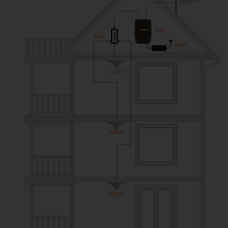
A6785
A6813
N93320
A741001
A741001
A741001