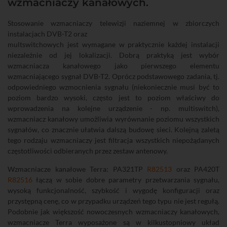
wzmacniaczy kanałowych.
Stosowanie wzmacniaczy telewizji naziemnej w zbiorczych
instalacjach DVB-T2 oraz
multswitchowych jest wymagane w praktycznie każdej instalacji
niezależnie od jej lokalizacji. Dobrą praktyką jest wybór
wzmacniacza kanałowego jako pierwszego elementu
wzmacniającego sygnał DVB-T2. Oprócz podstawowego zadania, tj.
odpowiedniego wzmocnienia sygnału (niekoniecznie musi być to
poziom bardzo wysoki, często jest to poziom właściwy do
wprowadzenia na kolejne urządzenie - np. multiswitch),
wzmacniacz kanałowy umożliwia wyrównanie poziomu wszystkich
sygnałów, co znacznie ułatwia dalszą budowę sieci. Kolejną zaletą
tego rodzaju wzmacniaczy jest filtracja wszystkich niepożądanych
częstotliwości odbieranych przez zestaw antenowy.
Wzmacniacze kanałowe Terra: PA321TP
R82513
oraz PA420T
R82516
łączą w sobie dobre parametry przetwarzania sygnału,
wysoką funkcjonalność, szybkość i wygodę konfiguracji oraz
przystępną cenę, co w przypadku urządzeń tego typu nie jest regułą.
Podobnie jak większość nowoczesnych wzmacniaczy kanałowych,
wzmacniacze Terra wyposażone są w kilkustopniowy układ