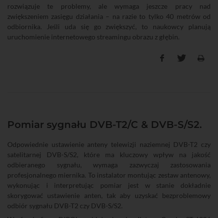
rozwiązuje te problemy, ale wymaga jeszcze pracy nad
zwiększeniem zasięgu działania – na razie to tylko 40 metrów od
odbiornika. Jeśli uda się go zwiększyć, to naukowcy planują
uruchomienie internetowego streamingu obrazu z głębin.
Pomiar sygnału DVB-T2/C & DVB-S/S2.
Odpowiednie ustawienie anteny telewizji naziemnej DVB-T2 czy
satelitarnej DVB-S/S2, które ma kluczowy wpływ na jakość
odbieranego sygnału, wymaga zazwyczaj zastosowania
profesjonalnego miernika. To instalator montując zestaw antenowy,
wykonując i interpretując pomiar jest w stanie dokładnie
skorygować ustawienie anten, tak aby uzyskać bezproblemowy
odbiór sygnału DVB-T2 czy DVB-S/S2.