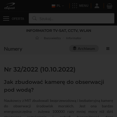
PL
MENU
OFERTA
INFORMATOR TV-SAT, CCTV, WLAN
Baza wiedzy
Informator
Numery
Archiwum
Nr 32/2022 (10.10.2022)
Jak zbudować kamerę do obserwacji
pod wodą?
Naukowcy z MIT zbudowali bezprzewodową i bezbateryjną kamerę
do obserwacji środowisk morskich. Jest ona bardzo
energooszczędna - zużywa 100000 razy mniej mocy niż dziś
stosowane rozwiązania i potrafi transmitować dane