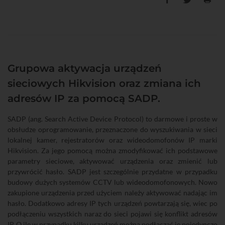
Grupowa aktywacja urządzeń
sieciowych Hikvision oraz zmiana ich
adresów IP za pomocą SADP.
SADP (ang. Search Active Device Protocol) to darmowe i proste w
obsłudze oprogramowanie, przeznaczone do wyszukiwania w sieci
lokalnej kamer, rejestratorów oraz wideodomofonów IP marki
Hikvision. Za jego pomocą można zmodyfikować ich podstawowe
parametry sieciowe, aktywować urządzenia oraz zmienić lub
przywrócić hasło. SADP jest szczególnie przydatne w przypadku
budowy dużych systemów CCTV lub wideodomofonowych. Nowo
zakupione urządzenia przed użyciem należy aktywować nadając im
hasło. Dodatkowo adresy IP tych urządzeń powtarzają się, wiec po
podłączeniu wszystkich naraz do sieci pojawi się konflikt adresów
IP. O ile w przypadku kilku urządzeń można podłączać je pojedynczo