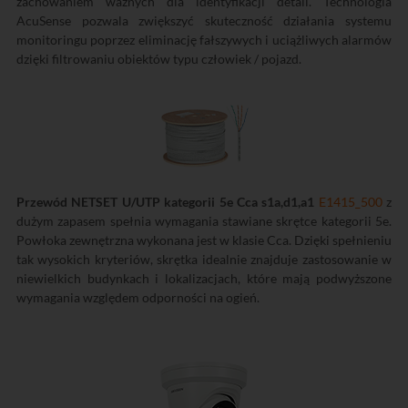
zachowaniem ważnych dla identyfikacji detali. Technologia
AcuSense pozwala zwiększyć skuteczność działania systemu
monitoringu poprzez eliminację fałszywych i uciążliwych alarmów
dzięki filtrowaniu obiektów typu człowiek / pojazd.
Przewód NETSET U/UTP kategorii 5e Cca s1a,d1,a1
E1415_500
z
dużym zapasem spełnia wymagania stawiane skrętce kategorii 5e.
Powłoka zewnętrzna wykonana jest w klasie Cca. Dzięki spełnieniu
tak wysokich kryteriów, skrętka idealnie znajduje zastosowanie w
niewielkich budynkach i lokalizacjach, które mają podwyższone
wymagania względem odporności na ogień.