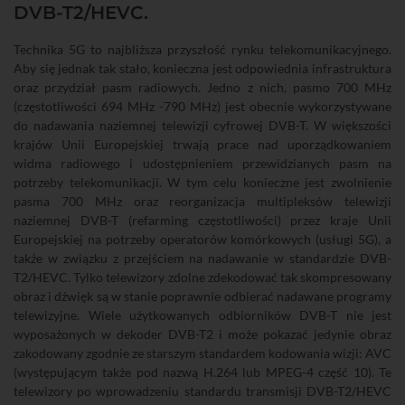
DVB-T2/HEVC.
Technika 5G to najbliższa przyszłość rynku telekomunikacyjnego.
Aby się jednak tak stało, konieczna jest odpowiednia infrastruktura
oraz przydział pasm radiowych. Jedno z nich, pasmo 700 MHz
(częstotliwości 694 MHz -790 MHz) jest obecnie wykorzystywane
do nadawania naziemnej telewizji cyfrowej DVB-T. W większości
krajów Unii Europejskiej trwają prace nad uporządkowaniem
widma radiowego i udostępnieniem przewidzianych pasm na
potrzeby telekomunikacji. W tym celu konieczne jest zwolnienie
pasma 700 MHz oraz reorganizacja multipleksów telewizji
naziemnej DVB-T (refarming częstotliwości) przez kraje Unii
Europejskiej na potrzeby operatorów komórkowych (usługi 5G), a
także w związku z przejściem na nadawanie w standardzie DVB-
T2/HEVC. Tylko telewizory zdolne zdekodować tak skompresowany
obraz i dźwięk są w stanie poprawnie odbierać nadawane programy
telewizyjne. Wiele użytkowanych odbiorników DVB-T nie jest
wyposażonych w dekoder DVB-T2 i może pokazać jedynie obraz
zakodowany zgodnie ze starszym standardem kodowania wizji: AVC
(występującym także pod nazwą H.264 lub MPEG-4 część 10). Te
telewizory po wprowadzeniu standardu transmisji DVB-T2/HEVC