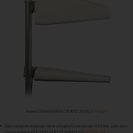
Antena TRANS-DATA LTE KYZ 10/10
A741024
Gdy nadajnik znajduje się w odległości mniejszej niż 6 km, zalecamy
użycie anteny ATK-LOG ALP LTE MIMO 2x2
A7054_10
: