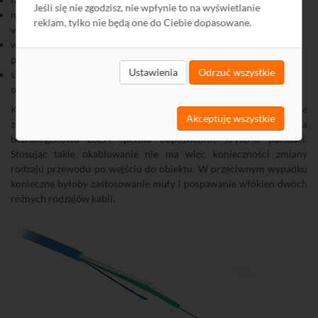
Jeśli się nie zgodzisz, nie wpłynie to na wyświetlanie
maksymalną siłę naciągu na poziomie 3000 N przekładającą się na
reklam, tylko nie będą one do Ciebie dopasowane.
wysoką odporność na rozciąganie,
wypełnienie żelem tuby centralnej - zabezpieczenie przed
propagacją wilgoci wewnątrz kabla,
Ustawienia
Odrzuć wszystkie
szklane włókna wzmacniające kabel i zapewniające podstawową
ochronę antygryzoniową.
Kable uniwersalne
DRAKA U-DQ(ZN)BH
mogą być montowane
Akceptuję wszystkie
zarówno wewnątrz, jak i na zewnątrz budynków. Powłoka
bezhalogenowa LSZH spełnia odpowiednie kryteria palności.
Stosując takie okablowanie nie ma więc konieczności zmiany
rodzaju przewodu po wejściu do obiektu. W przeciwnym wypadku
konieczne byłoby zastosowanie mufy i pospawanie włókien dwóch
różnych rodzajów kabli.