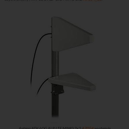
Antena ATK-LOG ALP LTE MIMO 2x2
A7054
występuje