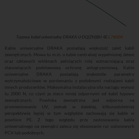
Typowy kabel uniwersalny DRAKA U-DQ(ZN)BH 4E
L76004
Kable uniwersalne DRAKA posiadają większość zalet kabli
zewnętrznych. Mowa tu m.in. o tubie centralnej wypełnionej żelem
oraz szklanych włóknach pełniących rolę wzmacniającą oraz
stanowiących podstawową ochronę antygryzoniową. Kable
uniwersalne DRAKA posiadają znakomite parametry
wytrzymałościowe w porównaniu z podobnymi rodzajami kabli
innych producentów. Maksymalna instalacyjna siła naciągu wynosi
tu 2000 N, co czyni je nieco mniej odpornymi od kabli typowo
zewnętrznych. Powłoka zewnętrzna jest odporna na
promieniowanie UV, jednak w dalekiej, kilkunastoletniej
perspektywie lepiej w tym względzie zachowają się kable w
powłoce PE. Z tego względu przy zastosowaniu kabla
uniwersalnego na zewnątrz zaleca się stosowanie rur osłonowych
PCV lub podobnych.