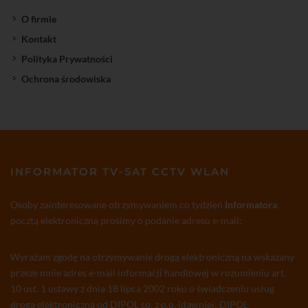
O firmie
Kontakt
Polityka Prywatności
Ochrona środowiska
INFORMATOR TV-SAT CCTV WLAN
Osoby zainteresowane otrzymywaniem co tydzień
Informatora
pocztą elektroniczną prosimy o podanie adresu e-mail:
Wyrażam zgodę na otrzymywanie drogą elektroniczną na wskazany
przeze mnie adres e-mail informacji handlowej w rozumieniu art.
10 ust. 1 ustawy z dnia 18 lipca 2002 roku o świadczeniu usług
drogą elektroniczną od DIPOL sp. z o.o. (dawniej: DIPOL