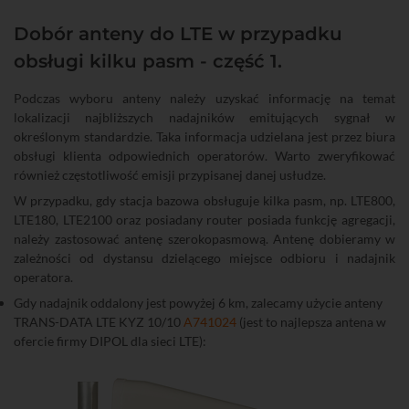
Dobór anteny do LTE w przypadku
obsługi kilku pasm - część 1.
Podczas wyboru anteny należy uzyskać informację na temat
lokalizacji najbliższych nadajników emitujących sygnał w
określonym standardzie. Taka informacja udzielana jest przez biura
obsługi klienta odpowiednich operatorów. Warto zweryfikować
również częstotliwość emisji przypisanej danej usłudze.
W przypadku, gdy stacja bazowa obsługuje kilka pasm, np. LTE800,
LTE180, LTE2100 oraz posiadany router posiada funkcję agregacji,
należy zastosować antenę szerokopasmową. Antenę dobieramy w
zależności od dystansu dzielącego miejsce odbioru i nadajnik
operatora.
Gdy nadajnik oddalony jest powyżej 6 km, zalecamy użycie anteny
TRANS-DATA LTE KYZ 10/10
A741024
(jest to najlepsza antena w
ofercie firmy DIPOL dla sieci LTE):