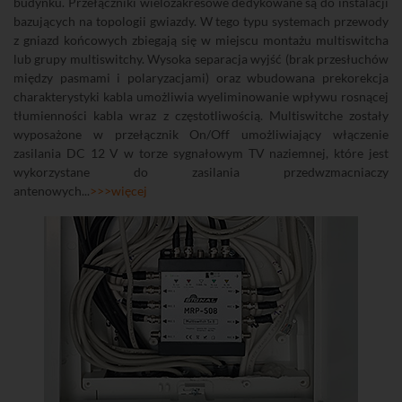
budynku. Przełączniki wielozakresowe dedykowane są do instalacji
bazujących na topologii gwiazdy. W tego typu systemach przewody
z gniazd końcowych zbiegają się w miejscu montażu multiswitcha
lub grupy multiswitchy. Wysoka separacja wyjść (brak przesłuchów
między pasmami i polaryzacjami) oraz wbudowana prekorekcja
charakterystyki kabla umożliwia wyeliminowanie wpływu rosnącej
tłumienności kabla wraz z częstotliwością. Multiswitche zostały
wyposażone w przełącznik On/Off umożliwiający włączenie
zasilania DC 12 V w torze sygnałowym TV naziemnej, które jest
wykorzystane do zasilania przedwzmacniaczy
antenowych...
>>>więcej