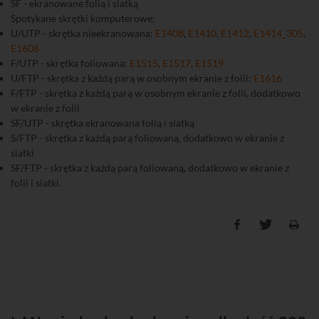
SF - ekranowane folią i siatką
Spotykane skrętki komputerowe:
U/UTP - skrętka nieekranowana:
E1408
,
E1410
,
E1412
,
E1414_305
,
E1608
F/UTP - skrętka foliowana:
E1515
,
E1517
,
E1519
U/FTP - skrętka z każdą parą w osobnym ekranie z folii:
E1616
F/FTP - skrętka z każdą parą w osobnym ekranie z folii, dodatkowo
w ekranie z folii
SF/UTP - skrętka ekranowana folią i siatką
S/FTP - skrętka z każdą parą foliowaną, dodatkowo w ekranie z
siatki
SF/FTP - skrętka z każdą parą foliowaną, dodatkowo w ekranie z
folii i siatki.