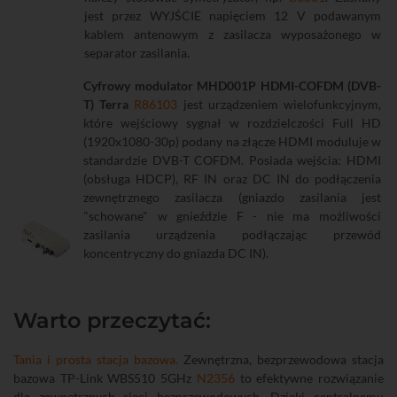
jest przez WYJŚCIE napięciem 12 V podawanym
kablem antenowym z zasilacza wyposażonego w
separator zasilania.
Cyfrowy modulator MHD001P HDMI-COFDM (DVB-
T) Terra
R86103
jest urządzeniem wielofunkcyjnym,
które wejściowy sygnał w rozdzielczości Full HD
(1920x1080-30p) podany na złącze HDMI moduluje w
standardzie DVB-T COFDM. Posiada wejścia: HDMI
(obsługa HDCP), RF IN oraz DC IN do podłączenia
zewnętrznego zasilacza (gniazdo zasilania jest
"schowane" w gnieździe F - nie ma możliwości
zasilania urządzenia podłączając przewód
koncentryczny do gniazda DC IN).
Warto przeczytać:
Tania i prosta stacja bazowa.
Zewnętrzna, bezprzewodowa stacja
bazowa TP-Link WBS510 5GHz
N2356
to efektywne rozwiązanie
dla zewnętrznych sieci bezprzewodowych. Dzięki centralnemu