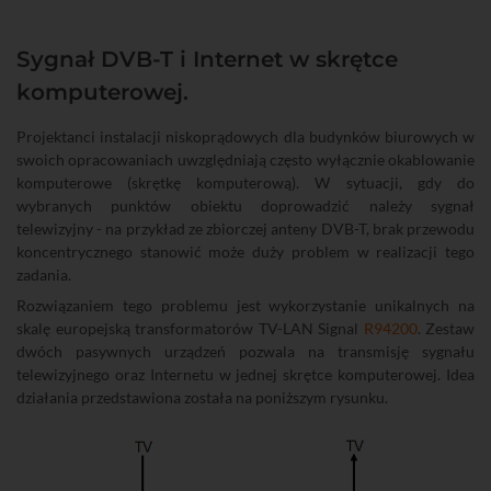
Sygnał DVB-T i Internet w skrętce
komputerowej.
Projektanci instalacji niskoprądowych dla budynków biurowych w
swoich opracowaniach uwzględniają często wyłącznie okablowanie
komputerowe (skrętkę komputerową). W sytuacji, gdy do
wybranych punktów obiektu doprowadzić należy sygnał
telewizyjny - na przykład ze zbiorczej anteny DVB-T, brak przewodu
koncentrycznego stanowić może duży problem w realizacji tego
zadania.
Rozwiązaniem tego problemu jest wykorzystanie unikalnych na
skalę europejską transformatorów TV-LAN Signal
R94200
. Zestaw
dwóch pasywnych urządzeń pozwala na transmisję sygnału
telewizyjnego oraz Internetu w jednej skrętce komputerowej. Idea
działania przedstawiona została na poniższym rysunku.