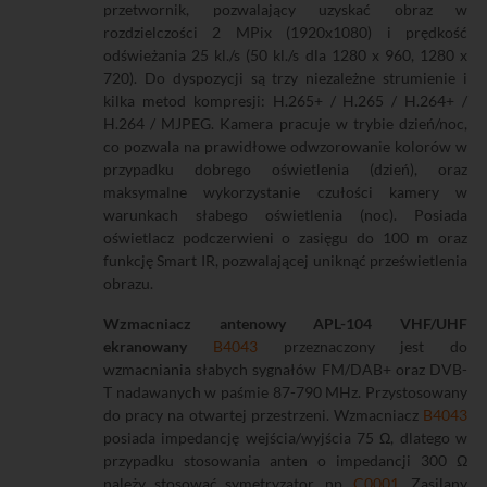
przetwornik, pozwalający uzyskać obraz w
rozdzielczości 2 MPix (1920x1080) i prędkość
odświeżania 25 kl./s (50 kl./s dla 1280 x 960, 1280 x
720). Do dyspozycji są trzy niezależne strumienie i
kilka metod kompresji: H.265+ / H.265 / H.264+ /
H.264 / MJPEG. Kamera pracuje w trybie dzień/noc,
co pozwala na prawidłowe odwzorowanie kolorów w
przypadku dobrego oświetlenia (dzień), oraz
maksymalne wykorzystanie czułości kamery w
warunkach słabego oświetlenia (noc). Posiada
oświetlacz podczerwieni o zasięgu do 100 m oraz
funkcję Smart IR, pozwalającej uniknąć prześwietlenia
obrazu.
Wzmacniacz antenowy APL-104 VHF/UHF
ekranowany
B4043
przeznaczony jest do
wzmacniania słabych sygnałów FM/DAB+ oraz DVB-
T nadawanych w paśmie 87-790 MHz. Przystosowany
do pracy na otwartej przestrzeni. Wzmacniacz
B4043
posiada impedancję wejścia/wyjścia 75 Ω, dlatego w
przypadku stosowania anten o impedancji 300 Ω
należy stosować symetryzator, np.
C0001
. Zasilany