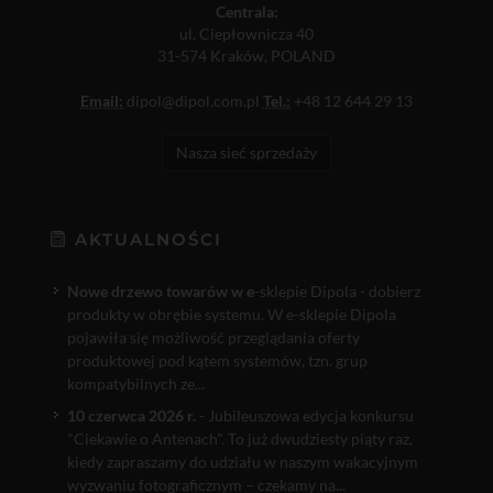
Centrala:
ul. Ciepłownicza 40
31-574 Kraków, POLAND
Email:
dipol@dipol.com.pl
Tel.:
+48 12 644 29 13
Nasza sieć sprzedaży
AKTUALNOŚCI
Nowe drzewo towarów w e
-sklepie Dipola - dobierz
produkty w obrębie systemu. W e-sklepie Dipola
pojawiła się możliwość przeglądania oferty
produktowej pod kątem systemów, tzn. grup
kompatybilnych ze...
10 czerwca 2026 r.
- Jubileuszowa edycja konkursu
"Ciekawie o Antenach". To już dwudziesty piąty raz,
kiedy zapraszamy do udziału w naszym wakacyjnym
wyzwaniu fotograficznym – czekamy na...