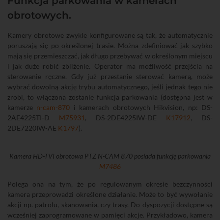
Funkcja parkowania w kamerach
obrotowych.
Kamery obrotowe zwykle konfigurowane są tak, że automatycznie
poruszają się po określonej trasie. Można zdefiniować jak szybko
mają się przemieszczać, jak długo przebywać w określonym miejscu
i jak duże robić zbliżenie. Operator ma możliwość przejścia na
sterowanie ręczne. Gdy już przestanie sterować kamerą, może
wybrać dowolną akcję trybu automatycznego, jeśli jednak tego nie
zrobi, to włączona zostanie funkcja parkowania (dostępna jest w
kamerze
n-cam-870
i kamerach obrotowych Hikvision, np: DS-
2AE4225TI-D
M75931
, DS-2DE4225IW-DE
K17912
, DS-
2DE7220IW-AE
K1797
).
Kamera HD-TVI obrotowa PTZ N-CAM 870 posiada funkcję parkowania
M7486
Polega ona na tym, że po regulowanym okresie bezczynności
kamera przeprowadzi określone działanie. Może to być wywołanie
akcji np. patrolu, skanowania, czy trasy. Do dyspozycji dostępne są
wcześniej zaprogramowane w pamięci akcje. Przykładowo, kamera