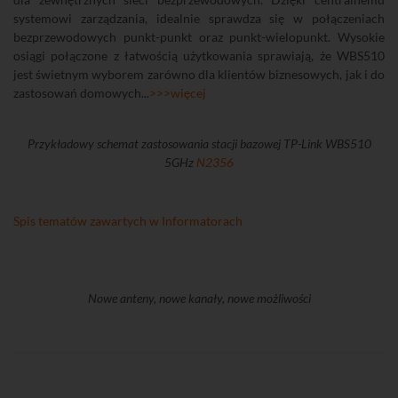
systemowi zarządzania, idealnie sprawdza się w połączeniach
bezprzewodowych punkt-punkt oraz punkt-wielopunkt. Wysokie
osiągi połączone z łatwością użytkowania sprawiają, że WBS510
jest świetnym wyborem zarówno dla klientów biznesowych, jak i do
zastosowań domowych...
>>>więcej
Przykładowy schemat zastosowania stacji bazowej TP-Link WBS510
5GHz
N2356
Spis tematów zawartych w Informatorach
Nowe anteny, nowe kanały, nowe możliwości