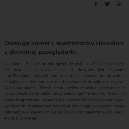
Obsługa kamer i rejestratorów Hikvision
z dowolnej przeglądarki.
Dla kamer IP Hikvision należących do serii
EasyIP 2.0 plus
,
EasyIP
3.0
oraz
rejestratorów z serii I
, dostępny jest firmware
umożliwiający wyświetlenie obrazu z kamery na dowolnej
przeglądarce bez konieczności instalowania dodatkowej wtyczki
WebComponents. Dzięki temu będzie możliwe korzystanie z
najnowszych wersji takich przeglądarek, jak Chrome czy Firefox, w
których zaprzestano wsparcia dla wtyczek NPAPI (Netscape Plugin
Application Programming Interface). Aby z tego skorzystać, należy
zaktualizować kamery do wersji
5.5.61
oraz rejestratory do wersji
4.1.50
lub wyższej.