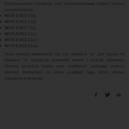
Dotychczasowe standardy sieci bezprzewodowej zostały kolejno
ponumerowane:
Wi-Fi 1
(802.11b),
Wi-Fi 2
(802.11a),
Wi-Fi 3
(802.11g),
Wi-Fi 4
(802.11n),
Wi-Fi 5
(802.11ac),
Wi-Fi 6
(802.11ax).
Teraz zamiast zastanawiać się, czy standard "ac" jest lepszy niż
standard "n", wystarczy sprawdzić numer i wybrać najwyższy.
Główną korzyścią będzie więc możliwość szybkiego wyboru
spośród dostępnych na półce urządzeń tego, które oferuje
najszybszą transmisję.