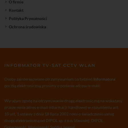
O firmie
Kontakt
Polityka Prywatności
Ochrona środowiska
INFORMATOR TV-SAT CCTV WLAN
Osoby zainteresowane otrzymywaniem co tydzień
Informatora
pocztą elektroniczną prosimy o podanie adresu e-mail:
Wyrażam zgodę na otrzymywanie drogą elektroniczną na wskazany
przeze mnie adres e-mail informacji handlowej w rozumieniu art.
10 ust. 1 ustawy z dnia 18 lipca 2002 roku o świadczeniu usług
drogą elektroniczną od DIPOL sp. z o.o. (dawniej: DIPOL
Gołaszewski, Waśniowski Spółka Jawna)