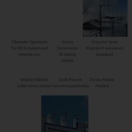
Vilmundur Sigurdsson
Hanna
Krzysztof Jarno
The Elfs in Iceland need
Strzykowska
W górskich warunkach
antennas too
W zielonej
propagacji
otulinie
Wojciech Bielecki
Jacek Piecuch
Dorota Popiela
kable kontra anteny
Centrum wszechświata
Hotbird