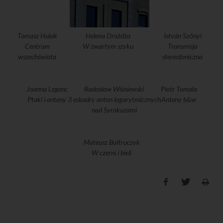
Tomasz Hulak
Helena Drożdża
István Szőnyi
Centrum
W zwartym szyku
Transmisja
wszechświata
stereofoniczna
Joanna Legenc
Radosław Wiśniewski
Piotr Tomala
Ptaki i anteny
3 eskadry anten logarytmicznych
Anteny b&w
nad Syrakuzami
Mateusz Bołtruczyk
W czerni i bieli