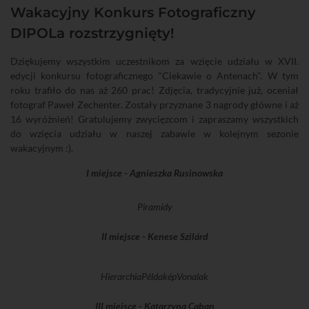
Wakacyjny Konkurs Fotograficzny
DIPOLa rozstrzygnięty!
Dziękujemy wszystkim uczestnikom za wzięcie udziału w XVII.
edycji konkursu fotograficznego "Ciekawie o Antenach". W tym
roku trafiło do nas aż 260 prac! Zdjęcia, tradycyjnie już, oceniał
fotograf Paweł Zechenter. Zostały przyznane 3 nagrody główne i aż
16 wyróżnień! Gratulujemy zwycięzcom i zapraszamy wszystkich
do wzięcia udziału w naszej zabawie w kolejnym sezonie
wakacyjnym :).
I miejsce - Agnieszka Rusinowska
Piramidy
II miejsce - Kenese Szilárd
Hierarchia
Példakép
Vonalak
III miejsce - Katarzyna Caban