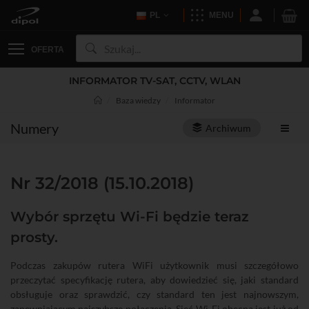
PL
MENU
OFERTA
INFORMATOR TV-SAT, CCTV, WLAN
Baza wiedzy
Informator
Numery
Archiwum
Nr 32/2018 (15.10.2018)
Wybór sprzętu Wi-Fi będzie teraz
prosty.
Podczas zakupów rutera WiFi użytkownik musi szczegółowo
przeczytać specyfikację rutera, aby dowiedzieć się, jaki standard
obsługuje oraz sprawdzić, czy standard ten jest najnowszym,
zapewniającym najszybsze połączenia. Sieć Wi-Fi obecna jest już od