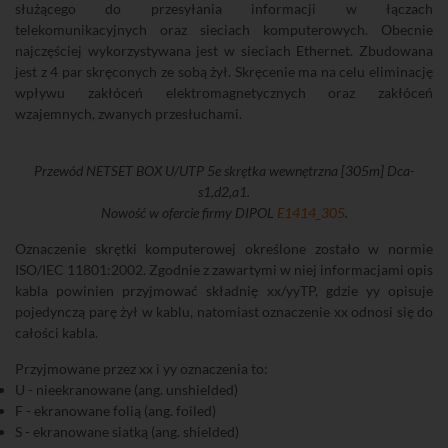
służącego do przesyłania informacji w łączach
telekomunikacyjnych oraz sieciach komputerowych. Obecnie
najczęściej wykorzystywana jest w sieciach Ethernet. Zbudowana
jest z 4 par skręconych ze sobą żył. Skręcenie ma na celu eliminację
wpływu zakłóceń elektromagnetycznych oraz zakłóceń
wzajemnych, zwanych przesłuchami.
Przewód NETSET BOX U/UTP 5e skrętka wewnętrzna [305m] Dca-
s1,d2,a1.
Nowość w ofercie firmy DIPOL
E1414_305
.
Oznaczenie skrętki komputerowej określone zostało w normie
ISO/IEC 11801:2002. Zgodnie z zawartymi w niej informacjami opis
kabla powinien przyjmować składnię xx/yyTP, gdzie yy opisuje
pojedynczą parę żył w kablu, natomiast oznaczenie xx odnosi się do
całości kabla.
Przyjmowane przez xx i yy oznaczenia to:
U - nieekranowane (ang. unshielded)
F - ekranowane folią (ang. foiled)
S - ekranowane siatką (ang. shielded)