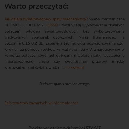
Warto przeczytać:
Jak działa światłowodowy spaw mechaniczny?
Spawy mechaniczne
ULTIMODE FAST-MS1
L5550
umożliwiają wykonywanie trwałych
połączeń włókien światłowodowych bez wykorzystywania
tradycyjnych spawarek optycznych. Niską tłumienność, na
poziomie 0,15-0,2 dB, zapewnia technologia pozycjonowania czół
włókien za pomocą rowków w kształcie litery V. Znajdujący się w
komorze połączeniowej żel optyczny niweluje skutki wystąpienia
nieprecyzyjnego cięcia czy ewentualnej przerwy między
wprowadzonymi światłowodami...
>>>więcej
Budowa spawu mechanicznego
Spis tematów zawartych w Informatorach
Projektowanie zbiorczych instalacji RTV/SAT