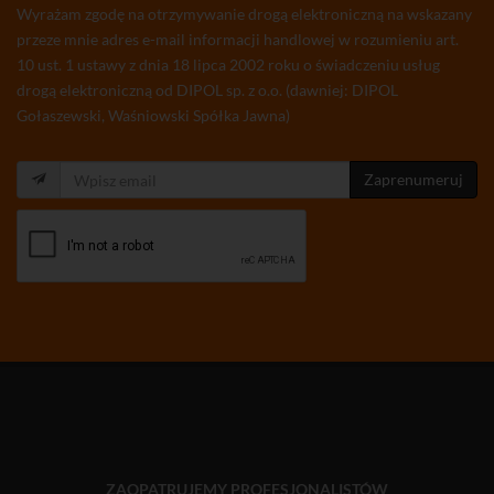
Wyrażam zgodę na otrzymywanie drogą elektroniczną na wskazany
przeze mnie adres e-mail informacji handlowej w rozumieniu art.
10 ust. 1 ustawy z dnia 18 lipca 2002 roku o świadczeniu usług
drogą elektroniczną od DIPOL sp. z o.o. (dawniej: DIPOL
Gołaszewski, Waśniowski Spółka Jawna)
Zaprenumeruj
ZAOPATRUJEMY PROFESJONALISTÓW