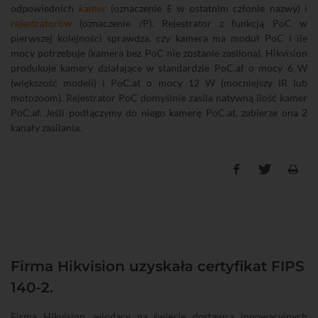
odpowiednich
kamer
(oznaczenie E w ostatnim członie nazwy) i
rejestratorów
(oznaczenie /P). Rejestrator z funkcją PoC w
pierwszej kolejności sprawdza, czy kamera ma moduł PoC i ile
mocy potrzebuje (kamera bez PoC nie zostanie zasilona). Hikvision
produkuje kamery działające w standardzie PoC.af o mocy 6 W
(większość modeli) i PoC.at o mocy 12 W (mocniejszy IR lub
motozoom). Rejestrator PoC domyślnie zasila natywną ilość kamer
PoC.af. Jeśli podłączymy do niego kamerę PoC.at, zabierze ona 2
kanały zasilania.
Firma Hikvision uzyskała certyfikat FIPS
140-2.
Firma Hikvision, wiodący na świecie dostawca innowacyjnych