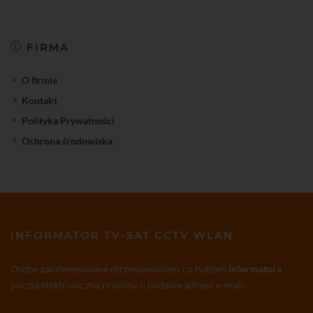
FIRMA
O firmie
Kontakt
Polityka Prywatności
Ochrona środowiska
INFORMATOR TV-SAT CCTV WLAN
Osoby zainteresowane otrzymywaniem co tydzień
Informatora
pocztą elektroniczną prosimy o podanie adresu e-mail: