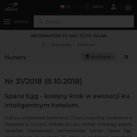
PL
MENU
OFERTA
INFORMATOR TV-SAT, CCTV, WLAN
Baza wiedzy
Informator
Numery
Archiwum
Nr 31/2018 (8.10.2018)
Space Egg - kolejny krok w ewolucji ku
inteligentnym hotelom.
Podczas wrześniowej konferencji Cloud Computing Conference w
Hangzhou w Chinach, Alibaba AI Labs, oddział chińskiego giganta
sprzedaży internetowej, zaprezentował robota "Space Egg"
wyposażonego w asystenta AI, który w niedalekiej przyszłości