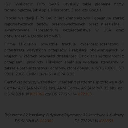
ISO. Walidację FIPS 140-2 uzyskały takie globalne firmy
technologiczne, jak Apple, Microsoft, Cisco, czy Google.
Proces walidacji FIPS 140-2 jest kompleksowy i obejmuje szereg
rygorystycznych testów przeprowadzanych przez niezależne i
akredytowane laboratorium bezpieczeństwa w USA oraz
potwierdzenie zgodności z NIST.
Firma Hikvision poważnie traktuje cyberbezpieczeństwo i
przestrzega wszystkich przepisów i regulacji obowiązujących w
krajach, w których prowadzi działalność. Dzięki ścisłej zgodności z
przepisami, produkty Hikvision spełniają wiodące standardy w
zakresie bezpieczeństwa i ochrony, które obejmują ISO 270001, ISO
9001: 2008, CMMI Level 5 i AICPA SOC.
Certyfikat dotyczy wszystkich urządzeń z platformą sprzętową ARM
Cortex-A17 (ARMv7 32-bit), ARM Cortex-A9 (AMRv7 32-bit), np:
DS-9632NI-I8
K22362
czy DS-7732NI-I4
K22353
.
Rejestrator 32-kanałowy, 8-dyskowy
Rejestrator 32-kanałowy, 4-dyskowy
DS-9632NI-I8
K22362
DS-7732NI-I4
K22353