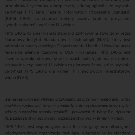
produktów i systemów zabezpieczeń, z dumą ogłosiła, że uzyskała
certyfikat FIPS (ang. Federal Information Processing Standard)
(ICPS) 140-2, co stanowi kolejny, ważny krok w programie
cyberbezpieczeństwa firmy Hikvision.
FIPS 140-2 to amerykański standard szyfrowania stworzony przez
Narodowy Instytut Standardów i Technologii (NIST), który jest
oddziałem amerykańskiego Departamentu Handlu. Używany przez
federalne agencje rządowe w USA i Kanadzie, FIPS 140-2 jest
również szeroko stosowany w branżach, takich jak finanse, opieka
zdrowotna, czy handel. Hikvision to pierwsza firma, która uzyskała
certyfikat FIPS 140-2 dla kamer IP i sieciowych rejestratorów
wideo (NVR).
„Firma Hikvision jest głęboko przekonana, że przemysł monitoringu wideo
powinien przyjmować te same standardy, które są stosowane przez rządy i
sektory o wysokim stopniu regulacji" - powiedział dr Wang Bin, dyrektor
ds. Bezpieczeństwa sieciowego i bezpieczeństwa sieci w firmie Hikvision.
FIPS 140-2, jest wspomagany przez liczne organy normalizacyjne i
międzynarodowe organizacje testujące, włączając w to standard