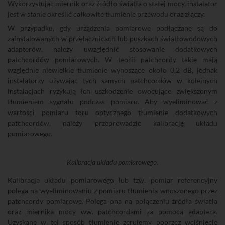
Wykorzystując miernik oraz źródło światła o stałej mocy, instalator
jest w stanie określić całkowite tłumienie przewodu oraz złączy.
W przypadku, gdy urządzenia pomiarowe podłączane są do
zainstalowanych w przełącznicach lub puszkach światłowodowych
adapterów, należy uwzględnić stosowanie dodatkowych
patchcordów pomiarowych. W teorii patchcordy takie mają
względnie niewielkie tłumienie wynoszące około 0,2 dB, jednak
instalatorzy używając tych samych patchcordów w kolejnych
instalacjach ryzykują ich uszkodzenie owocujące zwiększonym
tłumieniem sygnału podczas pomiaru. Aby wyeliminować z
wartości pomiaru toru optycznego tłumienie dodatkowych
patchcordów, należy przeprowadzić kalibrację układu
pomiarowego.
Kalibracja układu pomiarowego.
Kalibracja układu pomiarowego lub tzw. pomiar referencyjny
polega na wyeliminowaniu z pomiaru tłumienia wnoszonego przez
patchcordy pomiarowe. Polega ona na połączeniu źródła światła
oraz miernika mocy ww. patchcordami za pomocą adaptera.
Uzyskane w tej sposób tłumienie zerujemy poprzez wciśnięcie