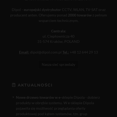
Dipol -
europejski dystrybutor
CCTV, WLAN, TV-SAT oraz
producent anten. Oferujemy ponad
2000 towarów
z pełnym
wsparciem technicznym.
Centrala:
ul. Ciepłownicza 40
31-574 Kraków, POLAND
Email:
dipol@dipol.com.pl
Tel.:
+48 12 644 29 13
Nasza sieć sprzedaży
AKTUALNOŚCI
Nowe drzewo towarów w e
-sklepie Dipola - dobierz
produkty w obrębie systemu. W e-sklepie Dipola
pojawiła się możliwość przeglądania oferty
produktowej pod kątem systemów, tzn. grup