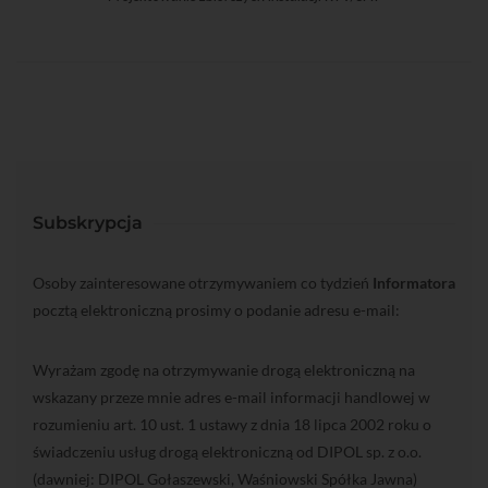
Subskrypcja
Osoby zainteresowane otrzymywaniem co tydzień
Informatora
pocztą elektroniczną prosimy o podanie adresu e-mail:
Wyrażam zgodę na otrzymywanie drogą elektroniczną na
wskazany przeze mnie adres e-mail informacji handlowej w
rozumieniu art. 10 ust. 1 ustawy z dnia 18 lipca 2002 roku o
świadczeniu usług drogą elektroniczną od DIPOL sp. z o.o.
(dawniej: DIPOL Gołaszewski, Waśniowski Spółka Jawna)