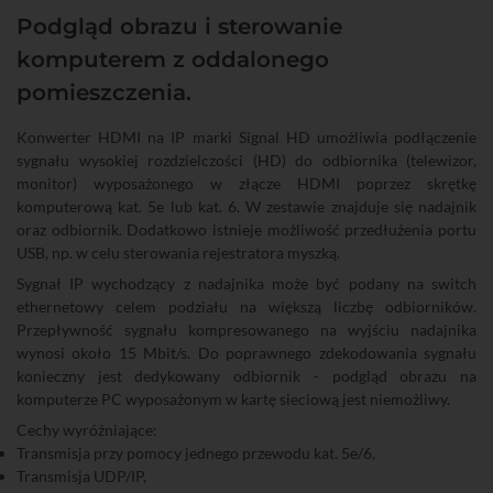
Podgląd obrazu i sterowanie
komputerem z oddalonego
pomieszczenia.
Konwerter HDMI na IP marki Signal HD umożliwia podłączenie
sygnału wysokiej rozdzielczości (HD) do odbiornika (telewizor,
monitor) wyposażonego w złącze HDMI poprzez skrętkę
komputerową kat. 5e lub kat. 6. W zestawie znajduje się nadajnik
oraz odbiornik. Dodatkowo istnieje możliwość przedłużenia portu
USB, np. w celu sterowania rejestratora myszką.
Sygnał IP wychodzący z nadajnika może być podany na switch
ethernetowy celem podziału na większą liczbę odbiorników.
Przepływność sygnału kompresowanego na wyjściu nadajnika
wynosi około 15 Mbit/s. Do poprawnego zdekodowania sygnału
konieczny jest dedykowany odbiornik - podgląd obrazu na
komputerze PC wyposażonym w kartę sieciową jest niemożliwy.
Cechy wyróżniające:
Transmisja przy pomocy jednego przewodu kat. 5e/6,
Transmisja UDP/IP,