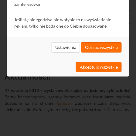
wewnętrzna
E1614_305
t to najwyższej jakości
zainteresowań.
skrętka komputerowa przeznaczona do wykonywania
profesjonalnych instalacji wewnątrz budynków.
Jeśli się nie zgodzisz, nie wpłynie to na wyświetlanie
Skrętka jest najnowszą generacją skrętek typu
reklam, tylko nie będą one do Ciebie dopasowane.
NETSET. Posiada średnice zewnętrzną 5,9 mm, co
znacznie ułatwia układanie skrętki w korytkach i
rurach. Dobrano specjalne tworzywo izolacji żył,
Ustawienia
Odrzuć wszystkie
ułatwiające nakładanie złączy RJ-45.
Akceptuję wszystkie
Aktualności:
27 września 2018 - wystartowały zapisy na jesienny cykl szkoleń.
Pełny harmonogram, agendy kursowe oraz formularze zapisów
dostępne są na stronie
kursów
. Zapisów można dokonywać
elektronicznie. Każde zgłoszenie będzie potwierdzane. Zapraszamy!