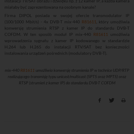
instalacji TV/SAT obrazu i dźwięku np. z 12 kamer IP, a każda kamera
miałaby być zaprezentowana na osobnym kanale?
Firma DIPOL posiada w swojej ofercie transmodulator IP
(100/1000 Mbit/s) - 4x DVB-T mix-440
R81611
, który umożliwia
konwersję strumienia RTSP z kamer IP do standardu DVB-T
COFDM. W ten sposób moduł IP mix-440
R81611
umożliwia
wprowadzenia sygnału z kamer IP kodowanego w standardzie
H.264 lub H.265 do instalacji RTV/SAT bez konieczności
instalowania urządzeń pośrednich (modulatory DVB-T).
mix-440
R81611
umożliwia konwersję strumienia IP w technice UDP/RTP
realizującego transmisję typu unicast/multicast (SPTS oraz MPTS) oraz
RTSP (strumień z kamer IP) do standardu DVB-T COFDM