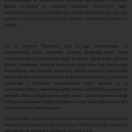
będzie pracował w chińskich hotelach. "Kosmiczne Jajo"
wykorzystuje sztuczną inteligencję i zostało stworzone do tego, aby
szybko i sprawnie dostarczyć do pokoju zamówione przekąski i
napoje.
To, co wyróżnia "Kosmiczne Jajo", to jego funkcjonalność. Za
pośrednictwem Genie, asystenta sztucznej inteligencji firmy Tmall,
zintegrowanego z urządzeniami smart w hotelu, goście mogą głosowo
składać zamówienia, które są dostarczane przez Space Egg. Goście mogą
komunikować się z robotem za pomocą poleceń głosowych oraz gestów.
Kosmiczne Jajo powiadamia gościa, że jest już przed pokojem, a następnie
korzystając z technologii rozpoznawania twarzy upewnia się, że
zamówienie odbiera odpowiednia osoba. Roboty samodzielnie poruszają się
po hotelu. Wykorzystując wgraną mapę, lasery i czujniki radarowe, unikają
kolizji z przeszkodami i ludźmi. Inteligentny robot Space Egg porusza się z
prędkością około 3 km na godzinę.
Na razie robot jest testowany w wybranych hotelach w Chinach. Po
zakończeniu testów AI Labs określi, czy "Kosmiczne jaja" sprawdzą
się również w szpitalach, restauracjach i biurach.