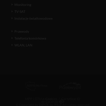
Monitoring
TV-SAT
Instalacje światłowodowe
Przewody
Telefonia komórkowa
WLAN, LAN
MPP i GTU
/
Cookies
/
Certyfikat ID
© Copyright by DIPOL sp. z o.o. All rights reserved.