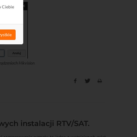
o Ciebie
ystkie
ądzeniach Hikvision
wych instalacji RTV/SAT.
 regenerowania sygnału to jedna z ważniejszych zalet