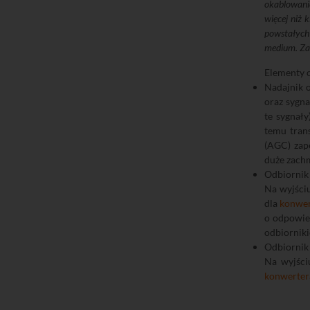
okablowani
więcej niż 
powstałych
medium. Za
Elementy 
Nadajnik
oraz sygn
te sygnał
temu tran
(AGC) zap
duże zachm
Odbiorni
Na wyjściu
dla
konwer
o odpowie
odbiornik
Odbiorni
Na wyjściu
konwerter