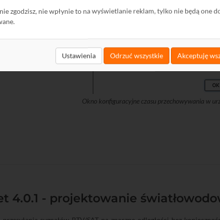
ę nie zgodzisz, nie wpłynie to na wyświetlanie reklam, tylko nie będą one d
wane.
Ustawienia
Odrzuć wszystkie
Akceptuję wsz
Okno konfiguracyjne czasu przechowywania w urz
t 4.0.1 - projektowanie światłowodo
 przesyłania sygnałów RTV/SAT na znaczne odległości bez konieczności