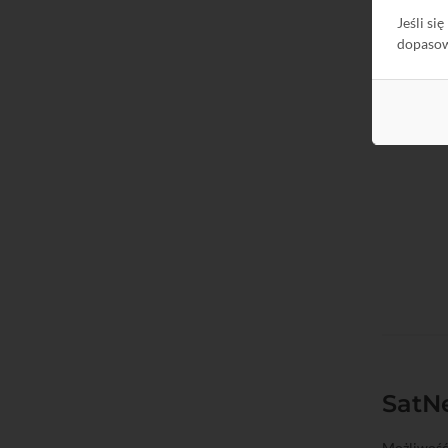
Jeśli si
dopaso
SatNe
Możliwość