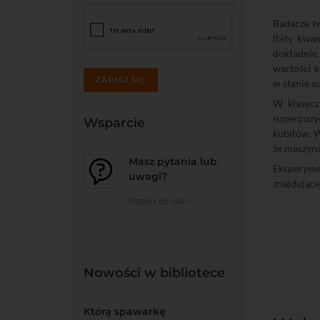
Badacze tw
(bity kwa
dokładnie
wartości k
ZAPISZ SIĘ
w stanie s
W klasycz
superpozyc
Wsparcie
kubitów. W
że maszyna
Masz pytania lub
Eksperyme
uwagi?
znajdujące
Napisz do nas!
Nowości w bibliotece
Którą spawarkę