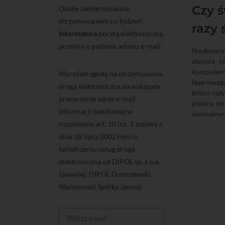
Czy ś
Osoby zainteresowane
otrzymywaniem co tydzień
razy 
Informatora
pocztą elektroniczną
prosimy o podanie adresu e-mail:
Naukowcy 
dwoma ró
komputerów
Wyrażam zgodę na otrzymywanie
laserowego
drogą elektroniczną na wskazany
bilion raz
przeze mnie adres e-mail
plastra m
informacji handlowej w
normalnym
rozumieniu art. 10 ust. 1 ustawy z
dnia 18 lipca 2002 roku o
świadczeniu usług drogą
elektroniczną od DIPOL sp. z o.o.
(dawniej: DIPOL Gołaszewski,
Waśniowski Spółka Jawna)