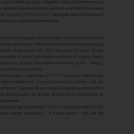
użych obiektach, gdzie odległości między klatkami wynoszą
 urządzenia abonenckie przed skutkiem ewentualnych przepięć
orniki optyczne OR501W
A9877
dokonują odwrotnej konwersji
dzone jest okablowanie abonenckie.
łowodowej sygnału satelitarnego (z konwertera quatro)
ześniej zastosować należy zwrotnicę antenową sumującą
dwóch długościach fali: 1310 nm oraz 1550 nm. Dzięki
e zostało w układ automatycznej kontroli wzmocnienia
iązana ze zmianą warunków atmosferycznych - deszcz,
a głębokość modulacji).
chodzącego z nadajnika
OT501W
na sygnał elektryczny.
ygnał satelitarny - 4 pary polaryzacja / pasmo - tak, jak
werterami". Sygnały te wprowadzić należy na multiswitch
ego doprowadzić do gniazd abonenckich. Oczywiście, za
 systemów.
ochodzącego z nadajnika
OT501W
na sygnał elektryczny.
oraz sygnał satelitarny - 4 pełne pasma - tak, jak dla