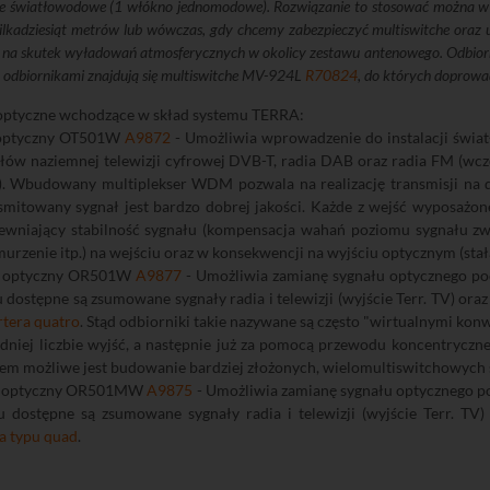
e światłowodowe (1 włókno jednomodowe). Rozwiązanie to stosować można w d
kilkadziesiąt metrów lub wówczas, gdy chcemy zabezpieczyć multiswitche oraz
 na skutek wyładowań atmosferycznych w okolicy zestawu antenowego. Odbi
 odbiornikami znajdują się multiswitche MV-924L
R70824
, do których doprowa
optyczne wchodzące w skład systemu TERRA:
 optyczny OT501W
A9872
- Umożliwia wprowadzenie do instalacji świat
ałów naziemnej telewizji cyfrowej DVB-T, radia DAB oraz radia FM (wc
y). Wbudowany multiplekser WDM pozwala na realizację transmisji na 
smitowany sygnał jest bardzo dobrej jakości. Każde z wejść wyposażon
ewniający stabilność sygnału (kompensacja wahań poziomu sygnału zw
urzenie itp.) na wejściu oraz w konsekwencji na wyjściu optycznym (stał
k optyczny OR501W
A9877
- Umożliwia zamianę sygnału optycznego po
 dostępne są zsumowane sygnały radia i telewizji (wyjście Terr. TV) oraz s
tera quatro
. Stąd odbiorniki takie nazywane są często "wirtualnymi kon
dniej liczbie wyjść, a następnie już za pomocą przewodu koncentryczn
iem możliwe jest budowanie bardziej złożonych, wielomultiswitchowych
k optyczny OR501MW
A9875
- Umożliwia zamianę sygnału optycznego p
 dostępne są zsumowane sygnały radia i telewizji (wyjście Terr. TV) 
a typu quad
.