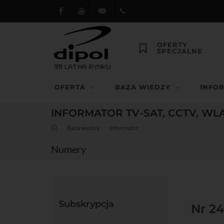
Facebook
Youtube
dipol@dipol.com.pl
+48
OFERTY
SPECJALNE
12
644
OFERTA
BAZA WIEDZY
INFO
29 13
INFORMATOR TV-SAT, CCTV, WL
Baza wiedzy
Informator
Numery
Subskrypcja
Nr 24