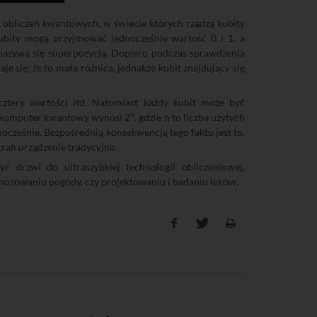
 obliczeń kwantowych, w świecie których rządzą kubity
Kubity mogą przyjmować jednocześnie wartość 0 i 1, a
nazywa się superpozycją. Dopiero podczas sprawdzenia
 się, że to mała różnica, jednakże kubit znajdujący się
ztery wartości itd. Natomiast każdy kubit może być
n
ać komputer kwantowy wynosi 2
, gdzie n to liczba użytych
nocześnie. Bezpośrednią konsekwencją tego faktu jest to,
rafi urządzenie tradycyjne.
drzwi do ultraszybkiej technologii obliczeniowej,
ognozowaniu pogody, czy projektowaniu i badaniu leków.