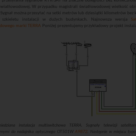
 światłowodowej. W przypadku magistrali światłowodowej wielkość obiek
 Sygnał można przesyłać na setki metrów lub dziesiątki kilometrów bez 
e szkieletu instalacji w dużych budynkach. Najnowsza wersja
Sa
odowego marki TERRA
Poniżej prezentujemy przykładowy projekt insta
miedziana instalacja multiswitchowa TERRA. Sygnały telewizji satelit
cznymi do nadajnika optycznego OT501W
A9872
. Następnie w miejscu typo