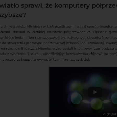
wiatło sprawi, że komputery półpr
szybsze?
z Uniwersytetu Michigan w USA przedstawili, w jaki sposób impulsy l
żnymi stanami w cienkiej warstwie półprzewodnika. Opisane zja
, które będą milion razy szybsze od tych używanych obecnie. Nowa tec
 do stworzenia prototypu podstawowej jednostki obliczeniowej, zwanej b
y na sekundę. Badacze z Niemiec wykorzystali impulsowy laser podczerw
iodu z wolframu i selenu, umożliwiając krzemowemu chipowi na przejś
 procesorze komputerowym, tylko milion razy szybciej.