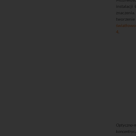
instalacji
znaczenia.
tworzeni
światłow
4
.
Optyczno-
koncentry