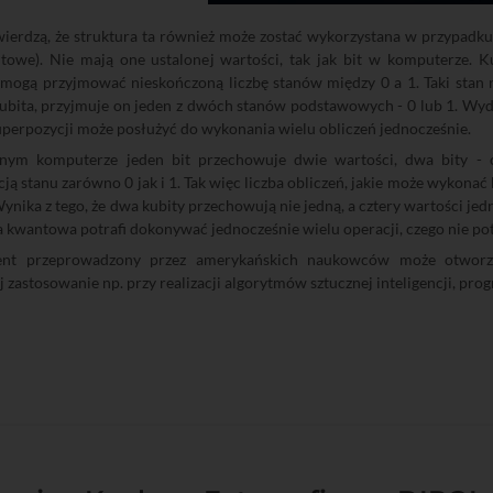
ierdzą, że struktura ta również może zostać wykorzystana w przypadku
ntowe). Nie mają one ustalonej wartości, tak jak bit w komputerze. 
 mogą przyjmować nieskończoną liczbę stanów między 0 a 1. Taki stan 
ubita, przyjmuje on jeden z dwóch stanów podstawowych - 0 lub 1. Wydaje
uperpozycji może posłużyć do wykonania wielu obliczeń jednocześnie.
nym komputerze jeden bit przechowuje dwie wartości, dwa bity - c
ją stanu zarówno 0 jak i 1. Tak więc liczba obliczeń, jakie może wykon
ynika z tego, że dwa kubity przechowują nie jedną, a cztery wartości jed
 kwantowa potrafi dokonywać jednocześnie wielu operacji, czego nie pot
nt przeprowadzony przez amerykańskich naukowców może otworzyć 
j zastosowanie np. przy realizacji algorytmów sztucznej inteligencji, pr