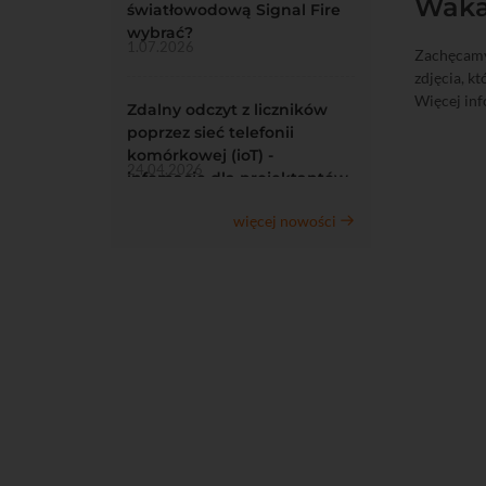
Waka
światłowodową Signal Fire
wybrać?
1.07.2026
Zachęcamy
zdjęcia, k
Więcej inf
Zdalny odczyt z liczników
poprzez sieć telefonii
komórkowej (ioT) -
24.04.2026
infomacje dla projektantów
więcej nowości