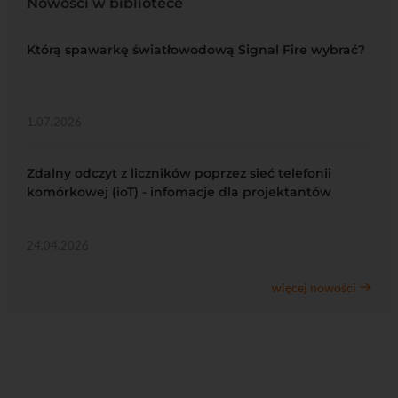
Nowości w bibliotece
Którą spawarkę światłowodową Signal Fire wybrać?
1.07.2026
Zdalny odczyt z liczników poprzez sieć telefonii
komórkowej (ioT) - infomacje dla projektantów
24.04.2026
więcej nowości