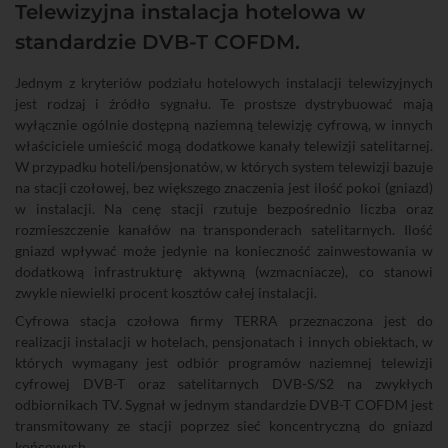
Telewizyjna instalacja hotelowa w
standardzie DVB-T COFDM.
Jednym z kryteriów podziału hotelowych instalacji telewizyjnych
jest rodzaj i źródło sygnału. Te prostsze dystrybuować mają
wyłącznie ogólnie dostępną naziemną telewizję cyfrową, w innych
właściciele umieścić mogą dodatkowe kanały telewizji satelitarnej.
W przypadku hoteli/pensjonatów, w których system telewizji bazuje
na stacji czołowej, bez większego znaczenia jest ilość pokoi (gniazd)
w instalacji. Na cenę stacji rzutuje bezpośrednio liczba oraz
rozmieszczenie kanałów na transponderach satelitarnych. Ilość
gniazd wpływać może jedynie na konieczność zainwestowania w
dodatkową infrastrukturę aktywną (wzmacniacze), co stanowi
zwykle niewielki procent kosztów całej instalacji.
Cyfrowa stacja czołowa firmy TERRA przeznaczona jest do
realizacji instalacji w hotelach, pensjonatach i innych obiektach, w
których wymagany jest odbiór programów naziemnej telewizji
cyfrowej DVB-T oraz satelitarnych DVB-S/S2 na zwykłych
odbiornikach TV. Sygnał w jednym standardzie DVB-T COFDM jest
transmitowany ze stacji poprzez sieć koncentryczną do gniazd
końcowych.