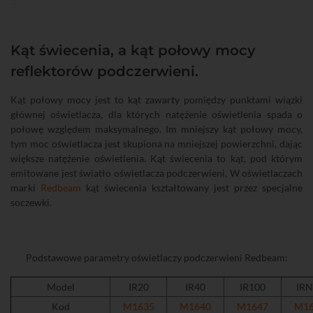
Kąt świecenia, a kąt połowy mocy
reflektorów podczerwieni.
Kąt połowy mocy jest to kąt zawarty pomiędzy punktami wiązki
głównej oświetlacza, dla których natężenie oświetlenia spada o
połowę względem maksymalnego. Im mniejszy kąt połowy mocy,
tym moc oświetlacza jest skupiona na mniejszej powierzchni, dając
większe natężenie oświetlenia. Kąt świecenia to kąt, pod którym
emitowane jest światło oświetlacza podczerwieni. W oświetlaczach
marki
Redbeam
kąt świecenia kształtowany jest przez specjalne
soczewki.
Podstawowe parametry oświetlaczy podczerwieni Redbeam:
Model
IR20
IR40
IR100
IRN
Kod
M1635
M1640
M1647
M16