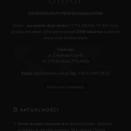
ZAOPATRUJEMY PROFESJONALISTÓW
Dipol -
europejski dystrybutor
CCTV, WLAN, TV-SAT oraz
producent anten. Oferujemy ponad
2000 towarów
z pełnym
wsparciem technicznym.
Centrala:
ul. Ciepłownicza 40
31-574 Kraków, POLAND
Email:
dipol@dipol.com.pl
Tel.:
+48 12 644 29 13
Nasza sieć sprzedaży
AKTUALNOŚCI
Nowe drzewo towarów w e
-sklepie Dipola - dobierz
produkty w obrębie systemu. W e-sklepie Dipola