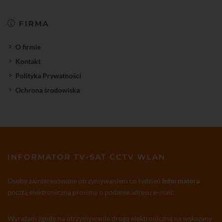
FIRMA
O firmie
Kontakt
Polityka Prywatności
Ochrona środowiska
INFORMATOR TV-SAT CCTV WLAN
Osoby zainteresowane otrzymywaniem co tydzień
Informatora
pocztą elektroniczną prosimy o podanie adresu e-mail:
Wyrażam zgodę na otrzymywanie drogą elektroniczną na wskazany