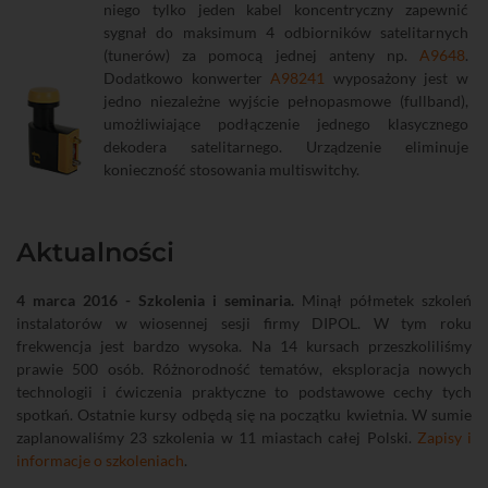
niego tylko jeden kabel koncentryczny zapewnić
sygnał do maksimum 4 odbiorników satelitarnych
(tunerów) za pomocą jednej anteny np.
A9648
.
Dodatkowo konwerter
A98241
wyposażony jest w
jedno niezależne wyjście pełnopasmowe (fullband),
umożliwiające podłączenie jednego klasycznego
dekodera satelitarnego. Urządzenie eliminuje
konieczność stosowania multiswitchy.
Aktualności
4 marca 2016 - Szkolenia i seminaria.
Minął półmetek szkoleń
instalatorów w wiosennej sesji firmy DIPOL. W tym roku
frekwencja jest bardzo wysoka. Na 14 kursach przeszkoliliśmy
prawie 500 osób. Różnorodność tematów, eksploracja nowych
technologii i ćwiczenia praktyczne to podstawowe cechy tych
spotkań. Ostatnie kursy odbędą się na początku kwietnia. W sumie
zaplanowaliśmy 23 szkolenia w 11 miastach całej Polski.
Zapisy i
informacje o szkoleniach
.