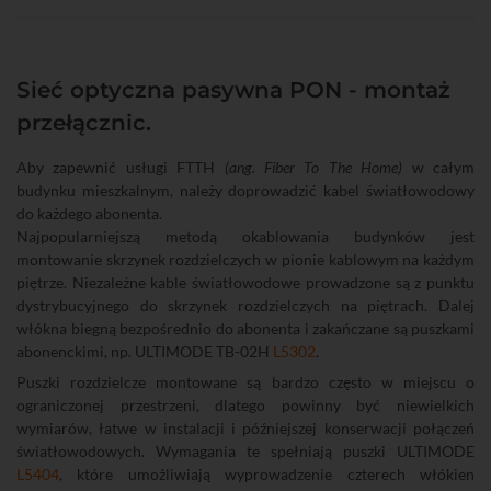
Sieć optyczna pasywna PON - montaż
przełącznic.
Aby zapewnić usługi FTTH
(ang. Fiber To The Home)
w całym
budynku mieszkalnym, należy doprowadzić kabel światłowodowy
do każdego abonenta.
Najpopularniejszą metodą okablowania budynków jest
montowanie skrzynek rozdzielczych w pionie kablowym na każdym
piętrze. Niezależne kable światłowodowe prowadzone są z punktu
dystrybucyjnego do skrzynek rozdzielczych na piętrach. Dalej
włókna biegną bezpośrednio do abonenta i zakańczane są puszkami
abonenckimi, np. ULTIMODE TB-02H
L5302
.
Puszki rozdzielcze montowane są bardzo często w miejscu o
ograniczonej przestrzeni, dlatego powinny być niewielkich
wymiarów, łatwe w instalacji i późniejszej konserwacji połączeń
światłowodowych. Wymagania te spełniają puszki ULTIMODE
L5404
, które umożliwiają wyprowadzenie czterech włókien