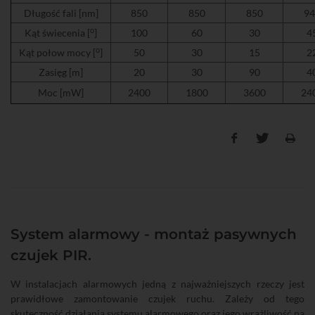
Długość fali [nm]
850
850
850
94
o
Kąt świecenia [
]
100
60
30
4
o
Kąt połow mocy [
]
50
30
15
2
Zasięg [m]
20
30
90
4
Moc [mW]
2400
1800
3600
24
System alarmowy - montaż pasywnych
czujek PIR.
W instalacjach alarmowych jedną z najważniejszych rzeczy jest
prawidłowe zamontowanie czujek ruchu. Zależy od tego
skuteczność działania systemu alarmowego oraz jego wrażliwość na