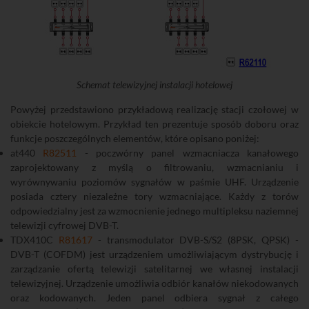
Schemat telewizyjnej instalacji hotelowej
Powyżej przedstawiono przykładową realizację stacji czołowej w
obiekcie hotelowym. Przykład ten prezentuje sposób doboru oraz
funkcje poszczególnych elementów, które opisano poniżej:
at440
R82511
- poczwórny panel wzmacniacza kanałowego
zaprojektowany z myślą o filtrowaniu, wzmacnianiu i
wyrównywaniu poziomów sygnałów w paśmie UHF. Urządzenie
posiada cztery niezależne tory wzmacniające. Każdy z torów
odpowiedzialny jest za wzmocnienie jednego multipleksu naziemnej
telewizji cyfrowej DVB-T.
TDX410C
R81617
- transmodulator DVB-S/S2 (8PSK, QPSK) -
DVB-T (COFDM) jest urządzeniem umożliwiającym dystrybucję i
zarządzanie ofertą telewizji satelitarnej we własnej instalacji
telewizyjnej. Urządzenie umożliwia odbiór kanałów niekodowanych
oraz kodowanych. Jeden panel odbiera sygnał z całego