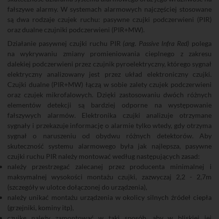
fałszywe alarmy. W systemach alarmowych najczęściej stosowane
są dwa rodzaje czujek ruchu: pasywne czujki podczerwieni (PIR)
oraz dualne czujniki podczerwieni (PIR+MW).
Działanie pasywnej czujki ruchu PIR
(ang. Passive Infra Red)
polega
na wykrywaniu zmiany promieniowania cieplnego z zakresu
dalekiej podczerwieni przez czujnik pyroelektryczny, którego sygnał
elektryczny analizowany jest przez układ elektroniczny czujki.
Czujki dualne (PIR+MW) łączą w sobie zalety czujek podczerwieni
oraz czujek mikrofalowych. Dzięki zastosowaniu dwóch różnych
elementów detekcji są bardziej odporne na występowanie
fałszywych alarmów. Elektronika czujki analizuje otrzymane
sygnały i przekazuje informację o alarmie tylko wtedy, gdy otrzyma
sygnał o naruszeniu od obydwu różnych detektorów. Aby
skuteczność systemu alarmowego była jak najlepsza, pasywne
czujki ruchu PIR należy montować według następujących zasad:
należy przestrzegać zalecanej przez producenta minimalnej i
maksymalnej wysokości montażu czujki, zazwyczaj 2,2 - 2,7m
(szczegóły w ulotce dołączonej do urządzenia),
należy unikać montażu urządzenia w okolicy silnych źródeł ciepła
(grzejniki, kominy itp),
czujkę należy zamontować w taki sposób, aby w bliskiej jej