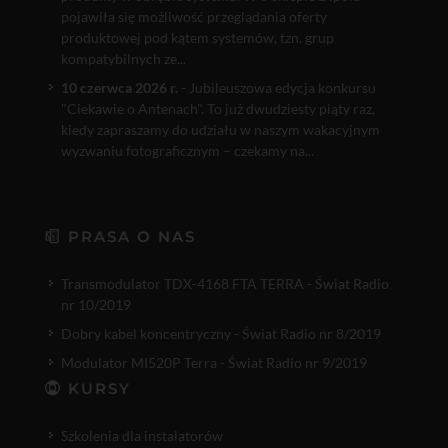
pojawiła się możliwość przeglądania oferty
produktowej pod kątem systemów, tzn. grup
kompatybilnych ze...
10 czerwca 2026 r.
- Jubileuszowa edycja konkursu
"Ciekawie o Antenach". To już dwudziesty piąty raz,
kiedy zapraszamy do udziału w naszym wakacyjnym
wyzwaniu fotograficznym – czekamy na...
PRASA O NAS
Transmodulator TDX-4168 FTA TERRA - Świat Radio
nr 10/2019
Dobry kabel koncentryczny - Świat Radio nr 8/2019
Modulator MI520P Terra - Świat Radio nr 9/2019
KURSY
Szkolenia dla instalatorów