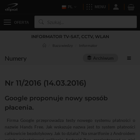
PL
MENU
OFERTA
INFORMATOR TV-SAT, CCTV, WLAN
Baza wiedzy
Informator
Numery
Archiwum
Nr 11/2016 (14.03.2016)
Google proponuje nowy sposób
płacenia.
Firma Google przeprowadza testy nowego systemu płatności o
nazwie Hands Free. Jak wskazuje nazwa jest to system płatności
całkowicie bezdotykowy. Jak to działa? Na smartfonie z Androidem
należy zainstalować aplikację Android Pay, zarejestrować w niej