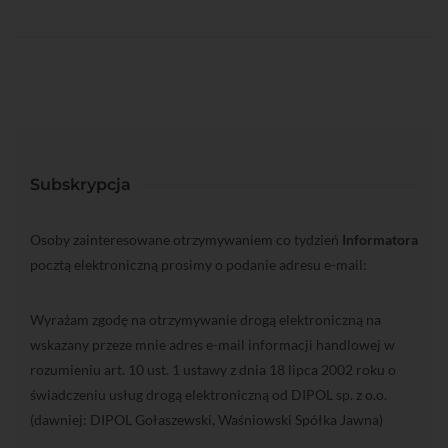
Subskrypcja
Osoby zainteresowane otrzymywaniem co tydzień
Informatora
pocztą elektroniczną prosimy o podanie adresu e-mail:
Wyrażam zgodę na otrzymywanie drogą elektroniczną na
wskazany przeze mnie adres e-mail informacji handlowej w
rozumieniu art. 10 ust. 1 ustawy z dnia 18 lipca 2002 roku o
świadczeniu usług drogą elektroniczną od DIPOL sp. z o.o.
(dawniej: DIPOL Gołaszewski, Waśniowski Spółka Jawna)