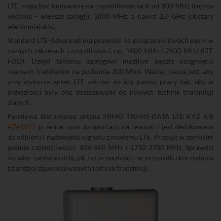
LTE mogą być budowane na częstotliwościach od 800 MHz (rejony
wiejskie - większe zasięgi), 1800 MHz, a nawet 2,6 GHz (obszary
wielkomiejskie).
Standard LTE-Advanced ma pozwolić na połączenie dwóch pasm w
różnych zakresach częstotliwości, np. 1800 MHz i 2600 MHz (LTE
FDD). Dzięki takiemu zabiegowi możliwe będzie osiągnięcie
realnych transferów na poziomie 300 Mb/s. Ważną rzeczą jest, aby
przy wyborze anten LTE patrzeć na ich pasmo pracy tak, aby w
przyszłości były one dostosowane do nowych technik transmisji
danych.
Panelowa kierunkowa antena MIMO TRANS-DATA LTE KYZ 6/8
A741022
przeznaczona do montażu na zewnątrz jest dedykowana
do odbioru i nadawania sygnału z modemu LTE. Pracuje w szerokim
paśmie częstotliwości: 806-960 MHz i 1710-2700 MHz. Sprawdzi
się więc zarówno dziś, jak i w przyszłości - w przypadku korzystania
z bardziej zaawansowanych technik transmisji.