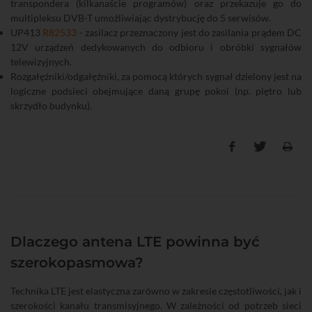
transpondera (kilkanaście programów) oraz przekazuje go do
multipleksu DVB-T umożliwiając dystrybucję do 5 serwisów.
UP413
R82533
- zasilacz przeznaczony jest do zasilania prądem DC
12V urządzeń dedykowanych do odbioru i obróbki sygnałów
telewizyjnych.
Rozgałęźniki/odgałęźniki, za pomocą których sygnał dzielony jest na
logiczne podsieci obejmujące daną grupę pokoi (np. piętro lub
skrzydło budynku).
Dlaczego antena LTE powinna być
szerokopasmowa?
Technika LTE jest elastyczna zarówno w zakresie częstotliwości, jak i
szerokości kanału transmisyjnego. W zależności od potrzeb sieci