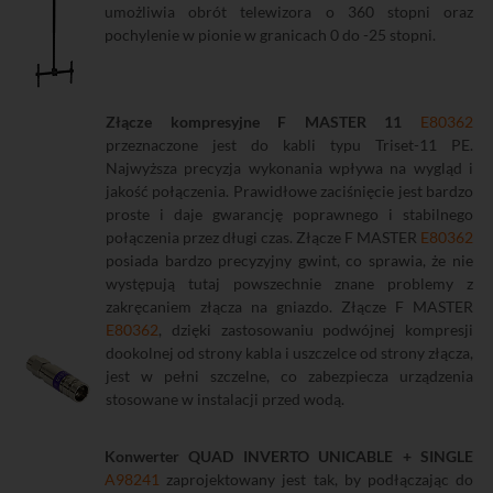
umożliwia obrót telewizora o 360 stopni oraz
pochylenie w pionie w granicach 0 do -25 stopni.
Złącze kompresyjne F MASTER 11
E80362
przeznaczone jest do kabli typu Triset-11 PE.
Najwyższa precyzja wykonania wpływa na wygląd i
jakość połączenia. Prawidłowe zaciśnięcie jest bardzo
proste i daje gwarancję poprawnego i stabilnego
połączenia przez długi czas. Złącze F MASTER
E80362
posiada bardzo precyzyjny gwint, co sprawia, że nie
występują tutaj powszechnie znane problemy z
zakręcaniem złącza na gniazdo. Złącze F MASTER
E80362
, dzięki zastosowaniu podwójnej kompresji
dookolnej od strony kabla i uszczelce od strony złącza,
jest w pełni szczelne, co zabezpiecza urządzenia
stosowane w instalacji przed wodą.
Konwerter QUAD INVERTO UNICABLE + SINGLE
A98241
zaprojektowany jest tak, by podłączając do