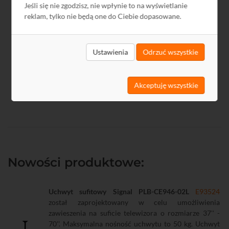
Jeśli się nie zgodzisz, nie wpłynie to na wyświetlanie
reklam, tylko nie będą one do Ciebie dopasowane.
Ustawienia
Odrzuć wszystkie
Schemat rozlokowania przełącznic w budynku mieszkalnym
Akceptuję wszystkie
Nowości produktowe:
Uchwyt sufitowy Signal PLB-CE946-02L
E93524
został zaprojektowany w celu umożliwienia
zawieszenia na suficie telewizora o rozmiarze 37'' -
70''. Maksymalna nośność uchwytu to 50 kg. Uchwyt