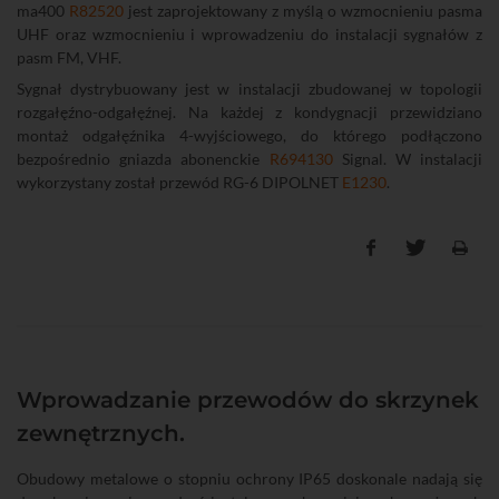
ma400
R82520
jest zaprojektowany z myślą o wzmocnieniu pasma
UHF oraz wzmocnieniu i wprowadzeniu do instalacji sygnałów z
pasm FM, VHF.
Sygnał dystrybuowany jest w instalacji zbudowanej w topologii
rozgałęźno-odgałęźnej. Na każdej z kondygnacji przewidziano
montaż odgałęźnika 4-wyjściowego, do którego podłączono
bezpośrednio gniazda abonenckie
R694130
Signal. W instalacji
wykorzystany został przewód RG-6 DIPOLNET
E1230
.
Wprowadzanie przewodów do skrzynek
zewnętrznych.
Obudowy metalowe o stopniu ochrony IP65 doskonale nadają się