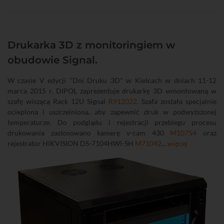
Drukarka 3D z monitoringiem w
obudowie Signal.
W czasie V edycji "Dni Druku 3D" w Kielcach w dniach 11-12
marca 2015 r. DIPOL zaprezentuje drukarkę 3D wmontowaną w
szafę wiszącą Rack 12U Signal
R912022
. Szafa została specjalnie
ocieplona i uszczelniona, aby zapewnić druk w podwyższonej
temperaturze. Do podglądu i rejestracji przebiegu procesu
drukowania zastosowano kamerę v-cam 430
M10754
oraz
rejestrator HIKVISION DS-7104HWI-SH
M71042
...
więcej