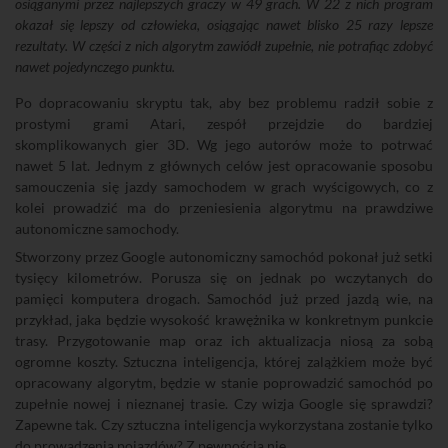
osiąganymi przez najlepszych graczy w 49 grach. W 22 z nich program
okazał się lepszy od człowieka, osiągając nawet blisko 25 razy lepsze
rezultaty. W części z nich algorytm zawiódł zupełnie, nie potrafiąc zdobyć
nawet pojedynczego punktu.
Po dopracowaniu skryptu tak, aby bez problemu radził sobie z
prostymi grami Atari, zespół przejdzie do bardziej
skomplikowanych gier 3D. Wg jego autorów może to potrwać
nawet 5 lat. Jednym z głównych celów jest opracowanie sposobu
samouczenia się jazdy samochodem w grach wyścigowych, co z
kolei prowadzić ma do przeniesienia algorytmu na prawdziwe
autonomiczne samochody.
Stworzony przez Google autonomiczny samochód pokonał już setki
tysięcy kilometrów. Porusza się on jednak po wczytanych do
pamięci komputera drogach. Samochód już przed jazdą wie, na
przykład, jaka będzie wysokość krawężnika w konkretnym punkcie
trasy. Przygotowanie map oraz ich aktualizacja niosą za sobą
ogromne koszty. Sztuczna inteligencja, której zalążkiem może być
opracowany algorytm, będzie w stanie poprowadzić samochód po
zupełnie nowej i nieznanej trasie. Czy wizja Google się sprawdzi?
Zapewne tak. Czy sztuczna inteligencja wykorzystana zostanie tylko
do prowadzenia pojazdów? Z pewnością nie.