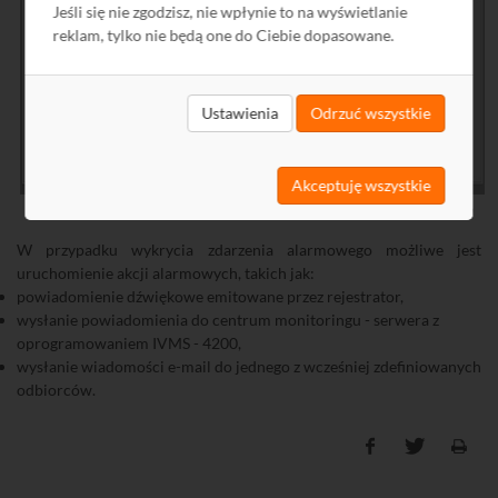
Jeśli się nie zgodzisz, nie wpłynie to na wyświetlanie
reklam, tylko nie będą one do Ciebie dopasowane.
Ustawienia
Odrzuć wszystkie
Akceptuję wszystkie
Okno konfiguracyjne obsługi błędów i wyjątków rejestratorów Hikvision
W przypadku wykrycia zdarzenia alarmowego możliwe jest
uruchomienie akcji alarmowych, takich jak:
powiadomienie dźwiękowe emitowane przez rejestrator,
wysłanie powiadomienia do centrum monitoringu - serwera z
oprogramowaniem IVMS - 4200,
wysłanie wiadomości e-mail do jednego z wcześniej zdefiniowanych
odbiorców.