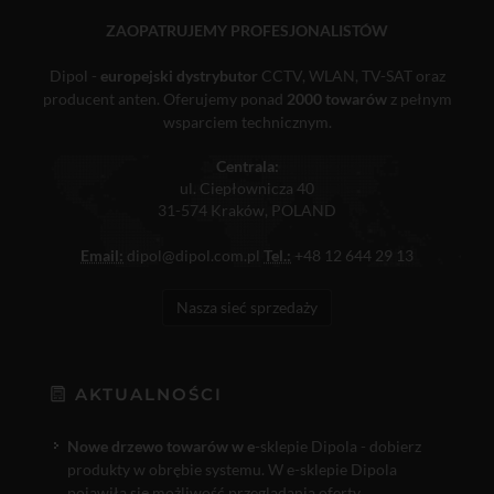
ZAOPATRUJEMY PROFESJONALISTÓW
Dipol -
europejski dystrybutor
CCTV, WLAN, TV-SAT oraz
producent anten. Oferujemy ponad
2000 towarów
z pełnym
wsparciem technicznym.
Centrala:
ul. Ciepłownicza 40
31-574 Kraków, POLAND
Email:
dipol@dipol.com.pl
Tel.:
+48 12 644 29 13
Nasza sieć sprzedaży
AKTUALNOŚCI
Nowe drzewo towarów w e
-sklepie Dipola - dobierz
produkty w obrębie systemu. W e-sklepie Dipola
pojawiła się możliwość przeglądania oferty