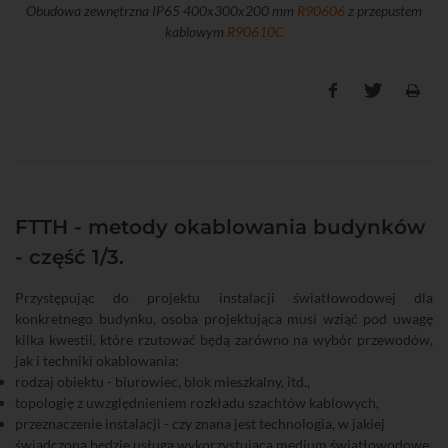
Obudowa zewnętrzna IP65 400x300x200 mm
R90606
z przepustem
kablowym
R90610C
FTTH - metody okablowania budynków
- część 1/3.
Przystępując do projektu instalacji światłowodowej dla
konkretnego budynku, osoba projektująca musi wziąć pod uwagę
kilka kwestii, które rzutować będą zarówno na wybór przewodów,
jak i techniki okablowania:
rodzaj obiektu - biurowiec, blok mieszkalny, itd.,
topologię z uwzględnieniem rozkładu szachtów kablowych,
przeznaczenie instalacji - czy znana jest technologia, w jakiej
świadczona będzie usługa wykorzystująca medium światłowodowe,