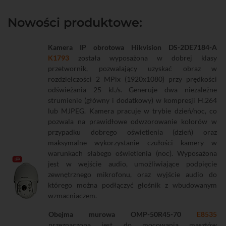
Nowości produktowe:
Kamera IP obrotowa Hikvision DS-2DE7184-A
K1793
została wyposażona w dobrej klasy
przetwornik, pozwalający uzyskać obraz w
rozdzielczości 2 MPix (1920x1080) przy prędkości
odświeżania 25 kl./s. Generuje dwa niezależne
strumienie (główny i dodatkowy) w kompresji H.264
lub MJPEG. Kamera pracuje w trybie dzień/noc, co
pozwala na prawidłowe odwzorowanie kolorów w
przypadku dobrego oświetlenia (dzień) oraz
maksymalne wykorzystanie czułości kamery w
warunkach słabego oświetlenia (noc). Wyposażona
jest w wejście audio, umożliwiające podpięcie
zewnętrznego mikrofonu, oraz wyjście audio do
którego można podłączyć głośnik z wbudowanym
wzmacniaczem.
Obejma murowa OMP-50R45-70
E8535
przeznaczona jest do mocowania masztów