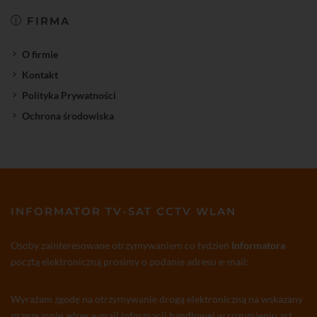
FIRMA
O firmie
Kontakt
Polityka Prywatności
Ochrona środowiska
INFORMATOR TV-SAT CCTV WLAN
Osoby zainteresowane otrzymywaniem co tydzień
Informatora
pocztą elektroniczną prosimy o podanie adresu e-mail:
Wyrażam zgodę na otrzymywanie drogą elektroniczną na wskazany
przeze mnie adres e-mail informacji handlowej w rozumieniu art.