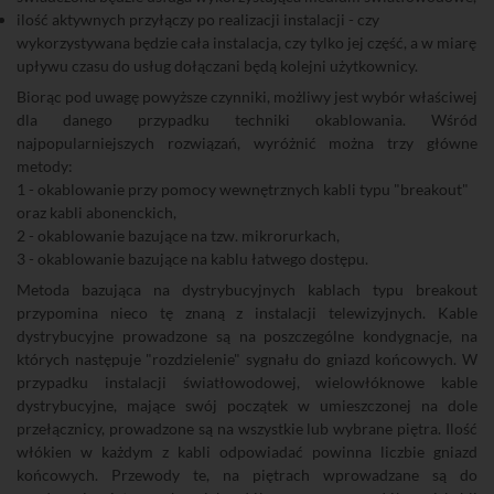
ilość aktywnych przyłączy po realizacji instalacji - czy
wykorzystywana będzie cała instalacja, czy tylko jej część, a w miarę
upływu czasu do usług dołączani będą kolejni użytkownicy.
Biorąc pod uwagę powyższe czynniki, możliwy jest wybór właściwej
dla danego przypadku techniki okablowania. Wśród
najpopularniejszych rozwiązań, wyróżnić można trzy główne
metody:
1 - okablowanie przy pomocy wewnętrznych kabli typu "breakout"
oraz kabli abonenckich,
2 - okablowanie bazujące na tzw. mikrorurkach,
3 - okablowanie bazujące na kablu łatwego dostępu.
Metoda bazująca na dystrybucyjnych kablach typu breakout
przypomina nieco tę znaną z instalacji telewizyjnych. Kable
dystrybucyjne prowadzone są na poszczególne kondygnacje, na
których następuje "rozdzielenie" sygnału do gniazd końcowych. W
przypadku instalacji światłowodowej, wielowłóknowe kable
dystrybucyjne, mające swój początek w umieszczonej na dole
przełącznicy, prowadzone są na wszystkie lub wybrane piętra. Ilość
włókien w każdym z kabli odpowiadać powinna liczbie gniazd
końcowych. Przewody te, na piętrach wprowadzane są do