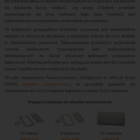
do zabezpieczenia urządzeń instalowanych w miejscach narażonych
na działanie kurzu, wilgoci, czy wody. Częstym problem
pojawiającym się przy realizacji tego typu instalacji jest
odpowiednie wprowadzenie przewodów do obudowy.
W większości przypadków instalator zmuszony jest samodzielnie
wywiercić otwory w obudowie, a następnie dobrać do nich dławiki
o odpowiednim rozmiarze. Zdecydowanie prostszym, aczkolwiek
równie skutecznym rozwiązaniem jest wykorzystanie
dedykowanych do danej obudowy gotowych przepustów
kablowych. Metoda jest polecana zwłaszcza wtedy, gdy do czynienia
mamy z podłączeniem większej liczby kabli.
W celu zwiększeniu funkcjonalności dostępnych w ofercie firmy
DIPOL
obudów zewnętrznych
, w sprzedaży pojawiły się
dedykowane do nich przepusty kablowe o różnej ilości otworów.
Przepusty kablowe do obudów zewnętrznych:
34 otwory
6 otworów
25 otworów
R90610A
R90610B
R90610C