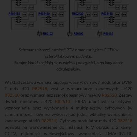
Schemat zbiorczej instalacji RTV z monitoringiem CCTV w
czteroklatkowym budynku.
Skrajne klatki znajdują się w większej odległości, stąd inny dobór
odgałęźników.
W skład zestawu wzmacniającego weszły: cyfrowy modulator DVB-
T mdx 420
R82518
, zestaw wzmacniaczy kanałowych at420
R82510
oraz wzmacniacz szerokopasmowy ma400
R82520
. Zestaw
dwóch modułów at420
R82510
TERRA umożliwia selektywne
wzmocnienie oraz wyrównanie 4 multipleksów cyfrowych (w
zamian można również wykorzystać jedną wkładkę wzmacniacza
kanałowego at440
R82511
). Cyfrowy modulator mdx 420
R82518
pozwala na wprowadzenie do instalacji RTV obrazu z 2 kamer
CCTV, natomiast wielowejściowy wzmacniacz FM/VHF/UHF