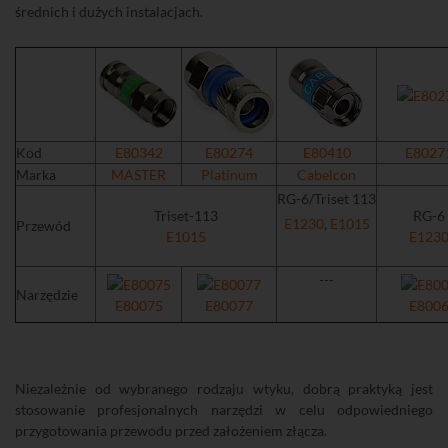
średnich i dużych instalacjach.
Kod
E80342
E80274
E80410
E8027
Marka
MASTER
Platinum
Cabelcon
RG-6/Triset 113
Triset-113
RG-6
E1230
,
E1015
Przewód
E1015
E123
---
Narzędzie
E80075
E80077
E800
Niezależnie od wybranego rodzaju wtyku, dobrą praktyką jest
stosowanie profesjonalnych narzędzi w celu odpowiedniego
przygotowania przewodu przed założeniem złącza.