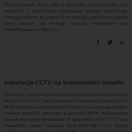
Oferta urządzeń Turbo HD to doskonała propozycja dla osób
myślących o modernizacji analogowego systemu monitoringu.
Oferując podobne do systemu IP możliwości, system ten pozostaje
nieco tańszym, nie wymaga wymiany okablowania oraz
skomplikowanej konfiguracji.
Instalacja CCTV na krakowskim osiedlu.
Na jednym z krakowskich osiedli wspólnota mieszkaniowa zleciła
firmie
GKJ-SYSTEM
zaprojektowanie i wykonanie instalacji CCTV
IP. Po przeanalizowaniu wymogów inwestora i dostępnego budżetu,
wybrano system IP oferowany przez firmę DIPOL. Wykorzystano
zewnętrzne kamery kompaktowe IP Signal HDC-210P
K1815
oraz
wewnętrzne kamery kopułowe Signal HDV-180
K1869
. System
zasilany jest za pomocą zasilacza UPS. Na potrzeby monitoringu