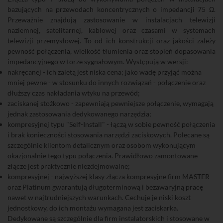
bazujących na przewodach koncentrycznych o impedancji 75 Ω.
Przeważnie znajdują zastosowanie w instalacjach telewizji
naziemnej, satelitarnej, kablowej oraz czasami w systemach
telewizji przemysłowej. To od ich konstrukcji oraz jakości zależy
pewność połączenia, wielkość tłumienia oraz stopień dopasowania
impedancyjnego w torze sygnałowym. Występują w wersji:
nakręcanej - ich zaletą jest niska cena; jako wadę przyjąć można
mniej pewne - w stosunku do innych rozwiązań - połączenie oraz
dłuższy czas nakładania wtyku na przewód;
zaciskanej stożkowo - zapewniają pewniejsze połączenie, wymagają
jednak zastosowania dedykowanego narzędzia;
kompresyjnej typu "Self-Install" - łączą w sobie pewność połączenia
i brak konieczności stosowania narzędzi zaciskowych. Polecane są
szczególnie klientom detalicznym oraz osobom wykonującym
okazjonalnie tego typu połączenia. Prawidłowo zamontowane
złącze jest praktycznie niezdejmowalne;
kompresyjnej - najwyższej klasy złącza kompresyjne firm MASTER
oraz Platinum gwarantują długoterminową i bezawaryjną pracę
nawet w najtrudniejszych warunkach. Cechuje je niski koszt
jednostkowy, do ich montażu wymagana jest zaciskarka.
Dedykowane są szczególnie dla firm instalatorskich i stosowane w