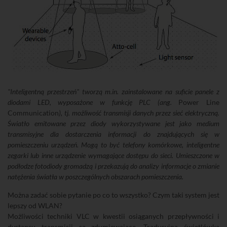
"Inteligentną przestrzeń" tworzą m.in. zainstalowane na suficie panele z
diodami LED, wyposażone w funkcję PLC (ang.
Power Line
Communication
), tj. możliwość transmisji danych przez sieć elektryczną.
Światło emitowane przez diody wykorzystywane jest jako medium
transmisyjne dla dostarczenia informacji do znajdujących się w
pomieszczeniu urządzeń. Mogą to być telefony komórkowe, inteligentne
zegarki lub inne urządzenie wymagające dostępu do sieci. Umieszczone w
podłodze fotodiody gromadzą i przekazują do analizy informacje o zmianie
natężenia światła w poszczególnych obszarach pomieszczenia.
Można zadać sobie pytanie po co to wszystko? Czym taki system jest
lepszy od WLAN?
Możliwości techniki VLC w kwestii osiąganych przepływności i
dystansu transmisji są zdumiewające. Tradycyjna świetlówka