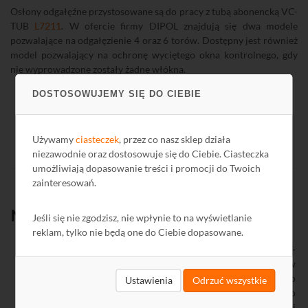
Osłony odgałęźne przystosowane są do pracy z tubą abonencką VC-
TUB
L7211
. W ofercie firmy DIPOL znajdują się dwa modele
pozwalające na odgałęzienie 4 oraz 6 torów. Dostępny jest również
model pozwalający na ochronę wyciętego okna kontrolnego, gdy
nie wyprowadzone zostały żadne włókna.
DOSTOSOWUJEMY SIĘ DO CIEBIE
Używamy
ciasteczek
, przez co nasz sklep działa
niezawodnie oraz dostosowuje się do Ciebie. Ciasteczka
umożliwiają dopasowanie treści i promocji do Twoich
zainteresowań.
Nowości produktowe:
Jeśli się nie zgodzisz, nie wpłynie to na wyświetlanie
reklam, tylko nie będą one do Ciebie dopasowane.
Kamera HD-TVI sufitowa Hikvision DS-2CE56D5T-
VFIT3
M7516
przeznaczona jest do zastosowania w
systemach monitoringu zbudowanych w oparciu o
Ustawienia
Odrzuć wszystkie
rejestratory HD-CVI. Kamera generuje obraz o
rozdzielczości 1080p. Dzięki czułości wynoszącej