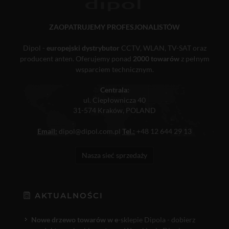
ZAOPATRUJEMY PROFESJONALISTÓW
Dipol -
europejski dystrybutor
CCTV, WLAN, TV-SAT oraz
producent anten. Oferujemy ponad
2000 towarów
z pełnym
wsparciem technicznym.
Centrala:
ul. Ciepłownicza 40
31-574 Kraków, POLAND
Email:
dipol@dipol.com.pl
Tel.:
+48 12 644 29 13
Nasza sieć sprzedaży
AKTUALNOŚCI
Nowe drzewo towarów w e
-sklepie Dipola - dobierz