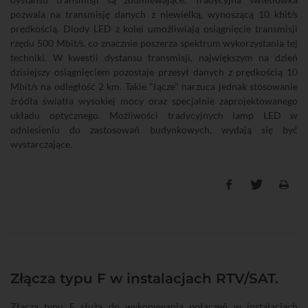
pozwala na transmisję danych z niewielką, wynoszącą 10 kbit/s
prędkością. Diody LED z kolei umożliwiają osiągnięcie transmisji
rzędu 500 Mbit/s, co znacznie poszerza spektrum wykorzystania tej
techniki. W kwestii dystansu transmisji, największym na dzień
dzisiejszy osiągnięciem pozostaje przesył danych z prędkością 10
Mbit/s na odległość 2 km. Takie "łącze" narzuca jednak stosowanie
źródła światła wysokiej mocy oraz specjalnie zaprojektowanego
układu optycznego. Możliwości tradycyjnych lamp LED w
odniesieniu do zastosowań budynkowych, wydają się być
wystarczające.
Złącza typu F w instalacjach RTV/SAT.
Złącza typu F służą do wykonywania połączeń w instalacjach