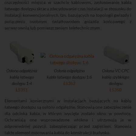
oszczędności miejsca w szachcie kablowym, zastosowanie kabla
łatwego dostępu skraca zdecydowanie czas instalacji w stosunku do
instalacji konwencjonalnych, tzn. bazujących na topologii gwiazdy i
połączeniu osobnym światłowodem gniazda końcowego z
serwerownią lub pomieszczeniem teletechnicznym.
Osłona odgałęźna
Osłona odgałęźna
Osłona VC-CPC
kabla łatwego
kabla łatwego dostępu 1:6
kabla szybkiego
dostępu 1:4
L5352
dostępu
L5351
L5350
Elementami koniecznymi w instalacjach bazujących na kablu
łatwego dostępu są osłony odgałęźne. Stanowią one zabezpieczenie
dla odcinka kabla, w którym wycięte zostało okno w powłoce.
Ochraniają one wyprowadzone włókna i utrzymują je w
odpowiedniej pozycji, zabezpieczając przed zagięciem. Stanowią
także element mocowania kabla do konstrukcji budynku.