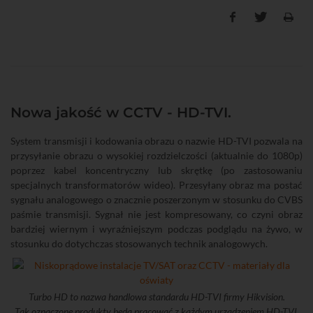
Nowa jakość w CCTV - HD-TVI.
System transmisji i kodowania obrazu o nazwie HD-TVI pozwala na
przysyłanie obrazu o wysokiej rozdzielczości (aktualnie do 1080p)
poprzez kabel koncentryczny lub skrętkę (po zastosowaniu
specjalnych transformatorów wideo). Przesyłany obraz ma postać
sygnału analogowego o znacznie poszerzonym w stosunku do CVBS
paśmie transmisji. Sygnał nie jest kompresowany, co czyni obraz
bardziej wiernym i wyraźniejszym podczas podglądu na żywo, w
stosunku do dotychczas stosowanych technik analogowych.
Turbo HD to nazwa handlowa standardu HD-TVI firmy Hikvision.
Tak oznaczone produkty będą pracować z każdym urządzeniem HD-TVI.