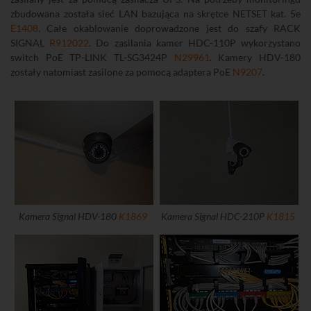
zbudowana została sieć LAN bazująca na skrętce NETSET kat. 5e
E1408
. Całe okablowanie doprowadzone jest do szafy RACK
SIGNAL
R912022
. Do zasilania kamer HDC-110P wykorzystano
switch PoE TP-LINK TL-SG3424P
N29961
. Kamery HDV-180
zostały natomiast zasilone za pomocą adaptera PoE
N9207
.
Kamera Signal HDV-180
K1869
Kamera Signal HDC-210P
K1815