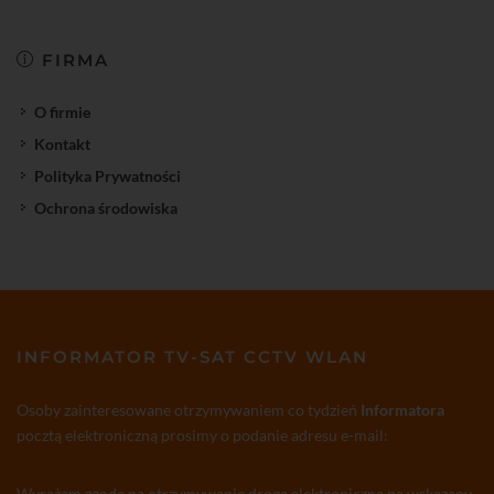
FIRMA
O firmie
Kontakt
Polityka Prywatności
Ochrona środowiska
INFORMATOR TV-SAT CCTV WLAN
Osoby zainteresowane otrzymywaniem co tydzień
Informatora
pocztą elektroniczną prosimy o podanie adresu e-mail:
Wyrażam zgodę na otrzymywanie drogą elektroniczną na wskazany