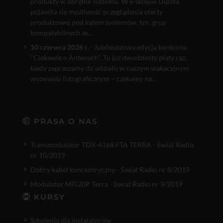
produkty w obrębie systemu. W e-sklepie Dipola
pojawiła się możliwość przeglądania oferty
produktowej pod kątem systemów, tzn. grup
kompatybilnych ze...
10 czerwca 2026 r.
- Jubileuszowa edycja konkursu
"Ciekawie o Antenach". To już dwudziesty piąty raz,
kiedy zapraszamy do udziału w naszym wakacyjnym
wyzwaniu fotograficznym – czekamy na...
PRASA O NAS
Transmodulator TDX-4168 FTA TERRA - Świat Radio
nr 10/2019
Dobry kabel koncentryczny - Świat Radio nr 8/2019
Modulator MI520P Terra - Świat Radio nr 9/2019
KURSY
Szkolenia dla instalatorów