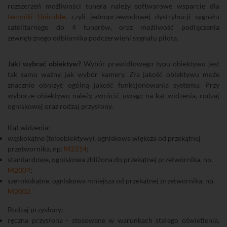
rozszerzeń możliwości tunera należy softwarowe wsparcie dla
techniki Unicable
, czyli jednoprzewodowej dystrybucji sygnału
satelitarnego do 4 tunerów, oraz możliwość podłączenia
zewnętrznego odbiornika podczerwieni sygnału pilota.
Jaki wybrać obiektyw?
Wybór prawidłowego typu obiektywu jest
tak samo ważny, jak wybór kamery. Zła jakość obiektywu może
znacznie obniżyć ogólną jakość funkcjonowania systemu. Przy
wyborze obiektywu należy zwrócić uwagę na kąt widzenia, rodzaj
ogniskowej oraz rodzaj przysłony.
Kąt widzenia:
wąskokątne (teleobiektywy), ogniskowa większa od przekątnej
przetwornika, np.
M2314
;
standardowe, ogniskowa zbliżona do przekątnej przetwornika, np.
M2004
;
szerokokątne, ogniskowa mniejsza od przekątnej przetwornika, np.
M2002
.
Rodzaj przysłony:
ręczna przysłona - stosowane w warunkach stałego oświetlenia,