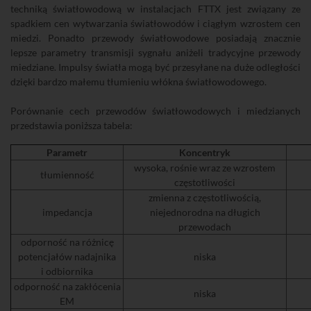
techniką światłowodową w instalacjach FTTX jest związany ze
spadkiem cen wytwarzania światłowodów i ciągłym wzrostem cen
miedzi. Ponadto przewody światłowodowe posiadają znacznie
lepsze parametry transmisji sygnału aniżeli tradycyjne przewody
miedziane. Impulsy światła mogą być przesyłane na duże odległości
dzięki bardzo małemu tłumieniu włókna światłowodowego.
Porównanie cech przewodów światłowodowych i miedzianych
przedstawia poniższa tabela:
Parametr
Koncentryk
wysoka, rośnie wraz ze wzrostem
tłumienność
częstotliwości
zmienna z częstotliwością,
impedancja
niejednorodna na długich
przewodach
odporność na różnicę
potencjałów nadajnika
niska
i odbiornika
odporność na zakłócenia
niska
EM