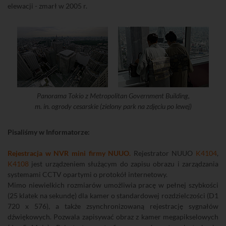
elewacji - zmarł w 2005 r.
Panorama Tokio z Metropolitan Government Building,
m. in. ogrody cesarskie (zielony park na zdjęciu po lewej)
Pisaliśmy w Informatorze:
Rejestracja w NVR mini firmy NUUO.
Rejestrator NUUO
K4104
,
K4108
jest urządzeniem służącym do zapisu obrazu i zarządzania
systemami CCTV opartymi o protokół internetowy.
Mimo niewielkich rozmiarów umożliwia pracę w pełnej szybkości
(25 klatek na sekundę) dla kamer o standardowej rozdzielczości (D1
720 x 576), a także zsynchronizowaną rejestrację sygnałów
dźwiękowych. Pozwala zapisywać obraz z kamer megapikselowych