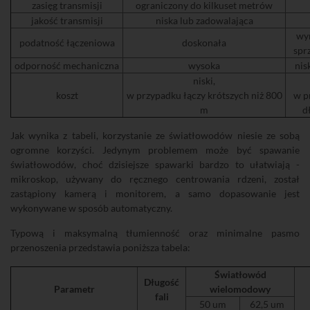
zasięg transmisji
ograniczony do kilkuset metrów
jakość transmisji
niska lub zadowalająca
wy
podatność łączeniowa
doskonała
spr
odporność mechaniczna
wysoka
nis
niski,
koszt
w przypadku łączy krótszych niż 800
w p
m
d
Jak wynika z tabeli, korzystanie ze światłowodów niesie ze sobą
ogromne korzyści. Jedynym problemem może być spawanie
światłowodów, choć dzisiejsze spawarki bardzo to ułatwiają -
mikroskop, używany do ręcznego centrowania rdzeni, został
zastąpiony kamerą i monitorem, a samo dopasowanie jest
wykonywane w sposób automatyczny.
Typową i maksymalną tłumienność oraz minimalne pasmo
przenoszenia przedstawia poniższa tabela:
Światłowód
Długość
Parametr
wielomodowy
fali
50 um
62,5 um