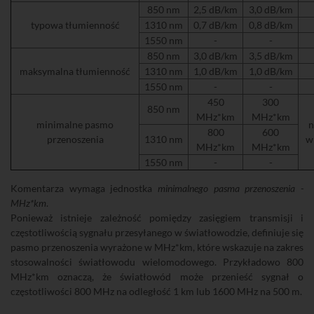
850 nm
2,5 dB/km
3,0 dB/km
typowa tłumienność
1310 nm
0,7 dB/km
0,8 dB/km
1550 nm
-
-
850 nm
3,0 dB/km
3,5 dB/km
maksymalna tłumienność
1310 nm
1,0 dB/km
1,0 dB/km
1550 nm
-
-
450
300
850 nm
MHz*km
MHz*km
minimalne pasmo
n
800
600
przenoszenia
1310 nm
w
MHz*km
MHz*km
1550 nm
-
-
Komentarza wymaga jednostka
minimalnego pasma przenoszenia -
MHz*km
.
Ponieważ istnieje zależność pomiędzy zasięgiem transmisji i
częstotliwością sygnału przesyłanego w światłowodzie, definiuje się
pasmo przenoszenia wyrażone w MHz*km, które wskazuje na zakres
stosowalności światłowodu wielomodowego. Przykładowo 800
MHz*km oznaczą, że światłowód może przenieść sygnał o
częstotliwości 800 MHz na odległość 1 km lub 1600 MHz na 500 m.