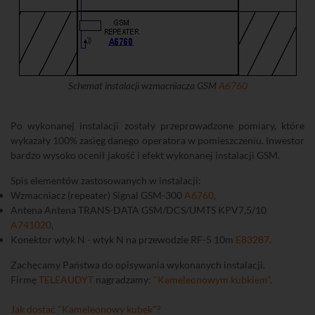
Schemat instalacji wzmacniacza GSM
A6760
Po wykonanej instalacji zostały przeprowadzone pomiary, które
wykazały 100% zasięg danego operatora w pomieszczeniu. Inwestor
bardzo wysoko ocenił jakość i efekt wykonanej instalacji GSM.
Spis elementów zastosowanych w instalacji:
Wzmacniacz (repeater) Signal GSM-300
A6760
,
Antena Antena TRANS-DATA GSM/DCS/UMTS KPV7,5/10
A741020
,
Konektor wtyk N - wtyk N na przewodzie RF-5 10m
E83287
.
Zachęcamy Państwa do opisywania wykonanych instalacji.
Firmę
TELEAUDYT
nagradzamy:
"Kameleonowym kubkiem"
.
Jak dostać "Kameleonowy kubek"?