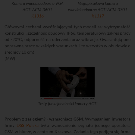
Kamera wandaloodporna VGA
Megapikselowa kamera
ACTi ACM-3601
wandaloodporna ACTi ACM-3701
K1316
K1317
Głównymi cechami wyróżniającymi tych modeli są: wytrzymałość
konstrukcji, szczelność obudowy IP66, temperaturowy zakres pracy
o
od -20
C, odporność na uderzenia oraz wibracje. Gwarantują one
poprawną pracę w każdych warunkach. I to wszystko w obudowie o
średnicy 10 cm!
(MW)
Testy funkcjonalności kamery ACTi
Problem z zasięgiem? - wzmacniacz GSM.
Wymaganiem inwestora
firmy
DSS Polska
było wzmocnienie sygnału jednego operatora
GSM w biurze, w centrum Krakowa. Zadania tego podjęła się firma