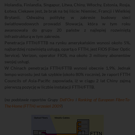
Holandia, Finlandia, Singapur, Litwa, Chiny, Włochy, Estonia, Rosja,
Łotwa. Ciekawe jest, że brak na tej liście: Niemiec, Francji i Wielkiej
Brytanii. Odważną politykę w zakresie budowy sieci
światłowodowych prowadzi Słowacja, która w tym roku
awansowała do grupy 20 państw z najlepiej rozwiniętą
infrastrukturą w tym zakresie.
Penetracja FTTH/FTTB na rynku amerykańskim wynosi około 5%,
najbardziej rozwiniętą usługą, opartą o FTTH, jest FIOS (Fiber Optic
Service). Verizon, operator FIOS, ma około 3 miliony abonentów
swojej usługi.
W Chinach penetracja FTTH/FTTB wynosi obecnie 1,9%. Jednak
tempo wzrostu jest tak szybkie (około 80% rocznie), że raport FTTH
Councils of Asia‐Pacific zapowiada, iż w ciągu 2 lat Chiny zajmą
pierwszą pozycję w liczbie instalacji FTTH/FTTB.
(
na podstawie raportów Grupy
Dell'Oro
i
Ranking of European Fibre-To-
The-Home (FTTH) wrzesień 2009
)