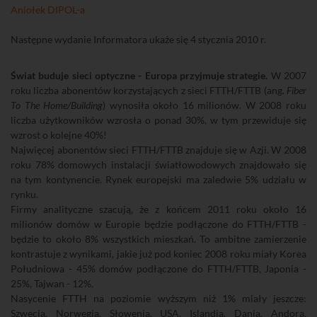
Aniołek DIPOL-a
Następne wydanie Informatora ukaże się 4 stycznia 2010 r.
Świat buduje sieci optyczne - Europa przyjmuje strategie.
W 2007
roku liczba abonentów korzystających z sieci FTTH/FTTB (ang.
Fiber
To The Home/Building
) wynosiła około 16 milionów. W 2008 roku
liczba użytkowników wzrosła o ponad 30%, w tym przewiduje się
wzrost o kolejne 40%!
Najwięcej abonentów sieci FTTH/FTTB znajduje się w Azji. W 2008
roku 78% domowych instalacji światłowodowych znajdowało się
na tym kontynencie. Rynek europejski ma zaledwie 5% udziału w
rynku.
Firmy analityczne szacują, że z końcem 2011 roku około 16
milionów domów w Europie będzie podłączone do FTTH/FTTB -
będzie to około 8% wszystkich mieszkań. To ambitne zamierzenie
kontrastuje z wynikami, jakie już pod koniec 2008 roku miały Korea
Południowa - 45% domów podłączone do FTTH/FTTB, Japonia -
25%, Tajwan - 12%.
Nasycenie FTTH na poziomie wyższym niż 1% miały jeszcze:
Szwecja, Norwegia, Słowenia, USA, Islandia, Dania, Andora,