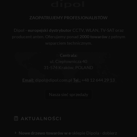
ZAOPATRUJEMY PROFESJONALISTÓW
Dipol -
europejski dystrybutor
CCTV, WLAN, TV-SAT oraz
producent anten. Oferujemy ponad
2000 towarów
z pełnym
wsparciem technicznym.
Centrala:
ul. Ciepłownicza 40
31-574 Kraków, POLAND
Email:
dipol@dipol.com.pl
Tel.:
+48 12 644 29 13
Nasza sieć sprzedaży
AKTUALNOŚCI
Nowe drzewo towarów w e
-sklepie Dipola - dobierz