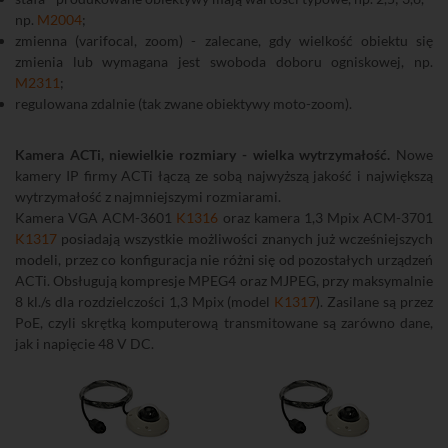
np.
M2004
;
zmienna (varifocal, zoom) - zalecane, gdy wielkość obiektu się
zmienia lub wymagana jest swoboda doboru ogniskowej, np.
M2311
;
regulowana zdalnie (tak zwane obiektywy moto-zoom).
Kamera ACTi, niewielkie rozmiary - wielka wytrzymałość.
Nowe
kamery IP firmy ACTi łączą ze sobą najwyższą jakość i największą
wytrzymałość z najmniejszymi rozmiarami.
Kamera VGA ACM-3601
K1316
oraz kamera 1,3 Mpix ACM-3701
K1317
posiadają wszystkie możliwości znanych już wcześniejszych
modeli, przez co konfiguracja nie różni się od pozostałych urządzeń
ACTi. Obsługują kompresje MPEG4 oraz MJPEG, przy maksymalnie
8 kl./s dla rozdzielczości 1,3 Mpix (model
K1317
). Zasilane są przez
PoE, czyli skrętką komputerową transmitowane są zarówno dane,
jak i napięcie 48 V DC.