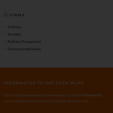
FIRMA
O firmie
Kontakt
Polityka Prywatności
Ochrona środowiska
INFORMATOR TV-SAT CCTV WLAN
Osoby zainteresowane otrzymywaniem co tydzień
Informatora
pocztą elektroniczną prosimy o podanie adresu e-mail: