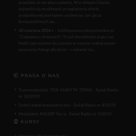
produkty w obrębie systemu. W e-sklepie Dipola
pojawiła się możliwość przeglądania oferty
produktowej pod kątem systemów, tzn. grup
kompatybilnych ze...
10 czerwca 2026 r.
- Jubileuszowa edycja konkursu
"Ciekawie o Antenach". To już dwudziesty piąty raz,
kiedy zapraszamy do udziału w naszym wakacyjnym
wyzwaniu fotograficznym – czekamy na...
PRASA O NAS
Transmodulator TDX-4168 FTA TERRA - Świat Radio
nr 10/2019
Dobry kabel koncentryczny - Świat Radio nr 8/2019
Modulator MI520P Terra - Świat Radio nr 9/2019
KURSY
Szkolenia dla instalatorów