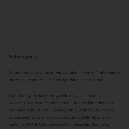
Subskrypcja
Osoby zainteresowane otrzymywaniem co tydzień
Informatora
pocztą elektroniczną prosimy o podanie adresu e-mail:
Wyrażam zgodę na otrzymywanie drogą elektroniczną na
wskazany przeze mnie adres e-mail informacji handlowej w
rozumieniu art. 10 ust. 1 ustawy z dnia 18 lipca 2002 roku o
świadczeniu usług drogą elektroniczną od DIPOL sp. z o.o.
(dawniej: DIPOL Gołaszewski, Waśniowski Spółka Jawna)