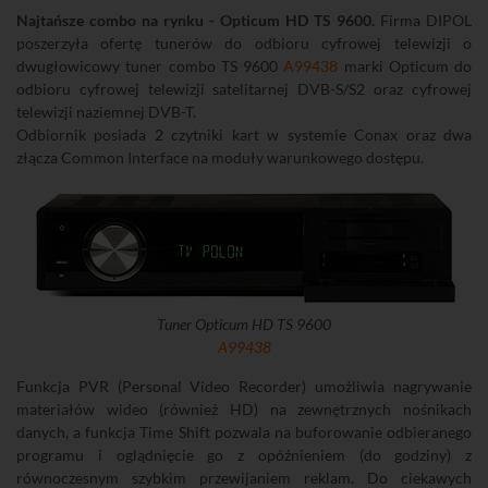
Najtańsze combo na rynku - Opticum HD TS 9600.
Firma DIPOL
poszerzyła ofertę tunerów do odbioru cyfrowej telewizji o
dwugłowicowy tuner combo TS 9600
A99438
marki Opticum do
odbioru cyfrowej telewizji satelitarnej DVB-S/S2 oraz cyfrowej
telewizji naziemnej DVB-T.
Odbiornik posiada 2 czytniki kart w systemie Conax oraz dwa
złącza Common Interface na moduły warunkowego dostępu.
Tuner Opticum HD TS 9600
A99438
Funkcja PVR (Personal Video Recorder) umożliwia nagrywanie
materiałów wideo (również HD) na zewnętrznych nośnikach
danych, a funkcja Time Shift pozwala na buforowanie odbieranego
programu i oglądnięcie go z opóźnieniem (do godziny) z
równoczesnym szybkim przewijaniem reklam. Do ciekawych