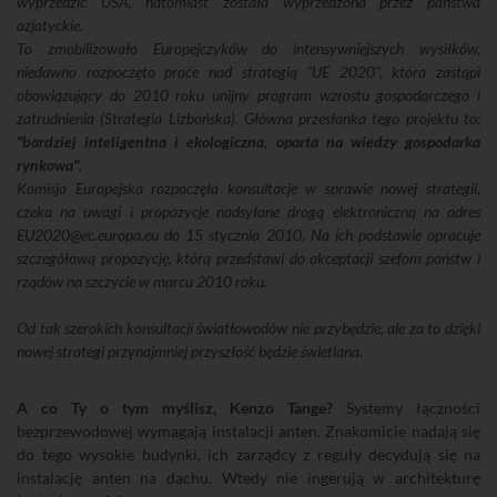
wyprzedzić USA, natomiast została wyprzedzona przez państwa
azjatyckie.
To zmobilizowało Europejczyków do intensywniejszych wysiłków,
niedawno rozpoczęto prace nad strategią "UE 2020", która zastąpi
obowiązujący do 2010 roku unijny program wzrostu gospodarczego i
zatrudnienia (Strategia Lizbońska). Główna przesłanka tego projektu to:
"bardziej inteligentna i ekologiczna, oparta na wiedzy gospodarka
rynkowa"
.
Komisja Europejska rozpoczęła konsultacje w sprawie nowej strategii,
czeka na uwagi i propozycje nadsyłane drogą elektroniczną na adres
EU2020@ec.europa.eu do 15 stycznia 2010. Na ich podstawie opracuje
szczegółową propozycję, którą przedstawi do akceptacji szefom państw i
rządów na szczycie w marcu 2010 roku.
Od tak szerokich konsultacji światłowodów nie przybędzie, ale za to dzięki
nowej strategi przynajmniej przyszłość będzie świetlana.
A co Ty o tym myślisz, Kenzo Tange?
Systemy łączności
bezprzewodowej wymagają instalacji anten. Znakomicie nadają się
do tego wysokie budynki, ich zarządcy z reguły decydują się na
instalację anten na dachu. Wtedy nie ingerują w architekturę