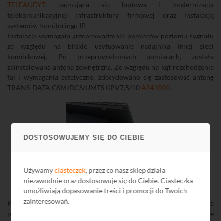
TELEAUDYT
, zajmująca się budową i modernizacją
telekomunikacyjnej infrastruktury firmowej oraz instalacją
systemów monitoringu IP.
Instalacja wymagała przeprowadzenia pomiarów poziomu sygnału
ze względu na bliskie usytuowanie nadajnika innej sieci
komórkowej. Po przeprowadzonych pomiarach, została
zainstalowana antena zewnętrzna. Ze względu na kąt rozchodzenia
fal i wymagania estetyczne, zdecydowano się zastosować antenę
TRANS-DATA GSM/DCS/UMTS KPV7,5/10
A741020
.
DOSTOSOWUJEMY SIĘ DO CIEBIE
Używamy
ciasteczek
, przez co nasz sklep działa
Zainstalowana antena zewnętrzna
niezawodnie oraz dostosowuje się do Ciebie. Ciasteczka
TRANS-DATA KPV7,5/10
A741020
umożliwiają dopasowanie treści i promocji do Twoich
zainteresowań.
Pomieszczenie, które zostało pokryte wzmocnionym sygnałem ma
2
powierzchnię 350 m
i znajduję się w podziemiach budynku. Ze