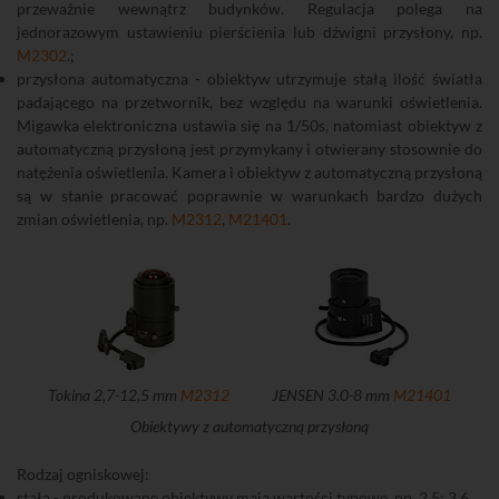
przeważnie wewnątrz budynków. Regulacja polega na
jednorazowym ustawieniu pierścienia lub dźwigni przysłony, np.
M2302
.;
przysłona automatyczna - obiektyw utrzymuje stałą ilość światła
padającego na przetwornik, bez względu na warunki oświetlenia.
Migawka elektroniczna ustawia się na 1/50s, natomiast obiektyw z
automatyczną przysłoną jest przymykany i otwierany stosownie do
natężenia oświetlenia. Kamera i obiektyw z automatyczną przysłoną
są w stanie pracować poprawnie w warunkach bardzo dużych
zmian oświetlenia, np.
M2312
,
M21401
.
Tokina 2,7-12,5 mm
M2312
JENSEN 3.0-8 mm
M21401
Obiektywy z automatyczną przysłoną
Rodzaj ogniskowej:
stała - produkowane obiektywy mają wartości typowe, np. 2,5; 3,6,