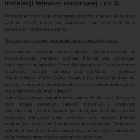
instalacji telewizji dozorowej - cz. 6.
W ostatniej części cyklu dotyczącego podstaw planowania budowy
systemu CCTV należy się zastanowić nad bezpieczeństwem
transmisji oraz obsługą systemu.
10. Jaki ma być zasięg i bezpieczeństwo transmisji sygnału?
Zastosowanie cyfrowej techniki obróbki sygnału pozwala na
transmitowanie sygnałów poprzez Internet bez ograniczeń
związanych z odległością. Transmisja sygnału wizji otwiera nowe
możliwości nadzoru zdalnego nad obiektami - zwiększa
bezpieczeństwo, obniża koszty. Jednak, już w fazie projektowania,
wymaga zabezpieczenia odpowiednich łączy telekomunikacyjnych
(np. przepustowość, stały adres IP).
Transmisja cyfrowa sygnału wideo daje wiele korzyści. Należą do
nich przede wszystkim: łatwość transmisji i możliwość
zabezpieczenia przed niepowołanym dostępem. Technika cyfrowa
umożliwia transmisję wielu sygnałów przy pomocy jednego
medium (np. skrętki, światłowodu czy linku radiowego). Dodatkowo
sygnał cyfrowy łatwo można zaszyfrować, przez co jest niemożliwy
do odczytania przez nieupoważnionych odbiorców.