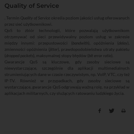
Quality of Service
. Termin
Quality of Service
określa poziom jakości usług oferowanych
przez sieć użytkownikowi.
QoS to zbiór technologii, które pozwalają użytkownikom
otrzymywać od sieci przewidywalny poziom usług w zakresie
między innymi: przepustowości (
bandwith
), opóźnienia (
delay
),
zmienności opóźnienia (
jitter
), prawdopodobieństwa utraty pakietu
(
dropped packets
), maksymalnej stopy błędów (
bit error ratio
).
Gwarancje QoS są kluczowe, gdy zasoby sieciowe są
niewystarczające, szczególnie dla aplikacji multimedialnych
strumieniujących dane w czasie rzeczywistym, np. VoIP, VTC, czy też
IP-TV. Również w przypadkach, gdy zasoby sieciowe są
wystarczające, gwarancje QoS odgrywają ważną rolę, na przykład w
aplikacjach militarnych, czy służących ratowaniu ludzkiego życia.