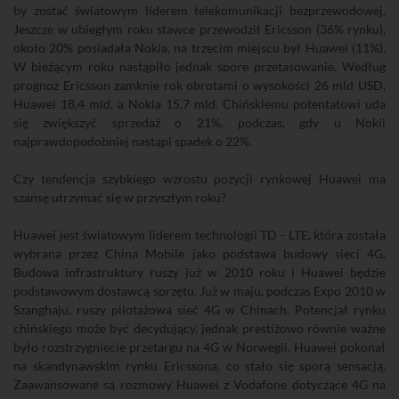
by zostać światowym liderem telekomunikacji bezprzewodowej.
Jeszcze w ubiegłym roku stawce przewodził Ericsson (36% rynku),
około 20% posiadała Nokia, na trzecim miejscu był Huawei (11%).
W bieżącym roku nastąpiło jednak spore przetasowanie. Według
prognoz Ericsson zamknie rok obrotami o wysokości 26 mld USD,
Huawei 18,4 mld, a Nokia 15,7 mld. Chińskiemu potentatowi uda
się zwiększyć sprzedaż o 21%, podczas, gdy u Nokii
najprawdopodobniej nastąpi spadek o 22%.
Czy tendencja szybkiego wzrostu pozycji rynkowej Huawei ma
szansę utrzymać się w przyszłym roku?
Huawei jest światowym liderem technologii TD - LTE, która została
wybrana przez China Mobile jako podstawa budowy sieci 4G.
Budowa infrastruktury ruszy już w 2010 roku i Huawei będzie
podstawowym dostawcą sprzętu. Już w maju, podczas Expo 2010 w
Szanghaju, ruszy pilotażowa sieć 4G w Chinach. Potencjał rynku
chińskiego może być decydujący, jednak prestiżowo równie ważne
było rozstrzygniecie przetargu na 4G w Norwegii. Huawei pokonał
na skandynawskim rynku Ericssona, co stało się sporą sensacją.
Zaawansowane są rozmowy Huawei z Vodafone dotyczące 4G na