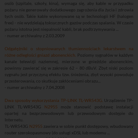
osób (szpitale, szkoły, kina), wymaga się, aby kable w przypadku
pożaru nie generowały dodatkowego zagrożenia dla życia i zdrowia
tych osób. Takie kable wykonywane są w technologii HF (halogen
free) - nie wydzielają toksycznych gazów podczas spalania. W czasie
pożaru istotna jest niepalność kabli, brak podtrzymywania ...
- numer archiwalny z 2.03.2009
Odgałęźniki o stopniowanych tłumiennościach lekarstwem na
różne odległości gniazd abonenckich.
Poziomy sygnałów w każdym
kanale telewizji naziemnej, mierzone w gnieździe abonenckim,
powinny zawierać się w zakresie 62 – 80 dBuV. Zbyt niski poziom
sygnału jest przyczyną efektu tzw. śnieżenia, zbyt wysoki powoduje
przesterowania, co skutkuje zakłóceniami obrazu...
- numer archiwalny z 7.04.2008
Dwa sposoby wykorzystania TP-LINK TL-WR543G.
Urządzenie TP-
LINK TL-WR543G
N2955
może stanowić podstawę instalacji
opartej na bezprzewodowym lub przewodowym dostępie do
Internetu.
TL-WR543G
N2955
zawiera w sobie punkt dostępowy, wbudowany
router szerokopasmowy (do usługi xDSL lub modemu ...