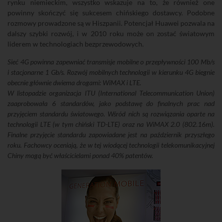
rynku niemieckim, wszystko wskazuje na to, że również one
powinny skończyć się sukcesem chińskiego dostawcy. Podobne
rozmowy prowadzone są w Hiszpanii. Potencjał Huawei pozwala na
dalszy szybki rozwój, i w 2010 roku może on zostać światowym
liderem w technologiach bezprzewodowych.
Sieć 4G powinna zapewniać transmisje mobilne o przepływności 100 Mb/s
i stacjonarne 1 Gb/s. Rozwój mobilnych technologii w kierunku 4G biegnie
obecnie głównie dwiema drogami: WiMAX i LTE.
W listopadzie organizacja ITU (International Telecommunication Union)
zaaprobowała 6 standardów, jako podstawę do finalnych prac nad
przyjęciem standardu światowego. Wśród nich są rozwiązania oparte na
technologii LTE (w tym chiński TD-LTE) oraz na WiMAX 2.0 (802.16m).
Finalne przyjęcie standardu zapowiadane jest na październik przyszłego
roku. Fachowcy oceniają, że w tej wiodącej technologii telekomunikacyjnej
Chiny mogą być właścicielami ponad 40% patentów.