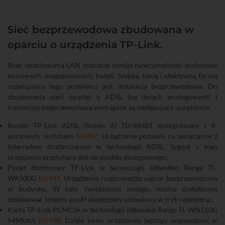
Sieć bezprzewodowa zbudowana w
oparciu o urządzenia TP-Link.
Brak okablowania LAN znacznie obniża funkcjonalność budynków
biurowych, magazynowych, hoteli. Szybką, tanią i efektywną formą
rozwiązania tego problemu jest instalacja bezprzewodowa. Do
zbudowania sieci opartej o ADSL (na liniach analogowych) i
transmisję bezprzewodową wymagane są następujące urządzenia:
Router TP-Link ADSL (Annex A) TD-8840T zintegrowany z 4-
portowym switchem
N2907
. Urządzenie pozwala na połączenie z
Internetem dostarczanym w technologii ADSL. Sygnał z tego
urządzenia przesyłany jest do punktu dostępowego.;
Punkt dostępowy TP-Link w technologii eXtended Range TL-
WA500G
N2941
. Urządzenie rozprowadza sygnał bezprzewodowo
w budynku. W celu zwiększenia zasięgu, można dodatkowo
zastosować kolejny punkt dostępowy ustawiony w tryb repeatera.;
Karta TP-Link PCMCIA w technologii eXtended Range TL-WN510G
54Mbit/s
N2930
. Dzięki temu urządzeniu laptopy wyposażone w