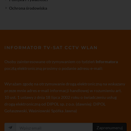
Ochrona środowiska
INFORMATOR TV-SAT CCTV WLAN
Osoby zainteresowane otrzymywaniem co tydzień
Informatora
pocztą elektroniczną prosimy o podanie adresu e-mail:
Wyrażam zgodę na otrzymywanie drogą elektroniczną na wskazany
przeze mnie adres e-mail informacji handlowej w rozumieniu art.
10 ust. 1 ustawy z dnia 18 lipca 2002 roku o świadczeniu usług
drogą elektroniczną od DIPOL sp. z o.o. (dawniej: DIPOL
Gołaszewski, Waśniowski Spółka Jawna)
Zaprenumeruj