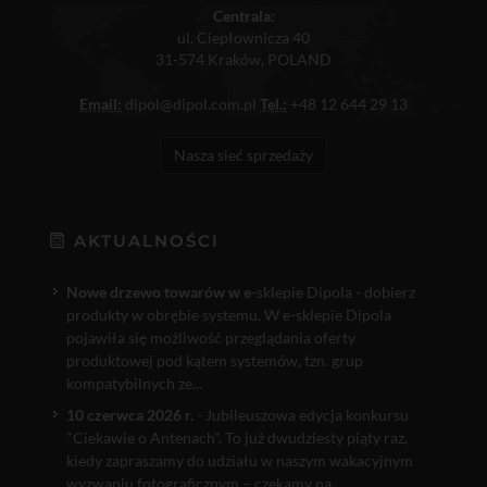
Centrala:
ul. Ciepłownicza 40
31-574 Kraków, POLAND
Email:
dipol@dipol.com.pl
Tel.:
+48 12 644 29 13
Nasza sieć sprzedaży
AKTUALNOŚCI
Nowe drzewo towarów w e
-sklepie Dipola - dobierz
produkty w obrębie systemu. W e-sklepie Dipola
pojawiła się możliwość przeglądania oferty
produktowej pod kątem systemów, tzn. grup
kompatybilnych ze...
10 czerwca 2026 r.
- Jubileuszowa edycja konkursu
"Ciekawie o Antenach". To już dwudziesty piąty raz,
kiedy zapraszamy do udziału w naszym wakacyjnym
wyzwaniu fotograficznym – czekamy na...