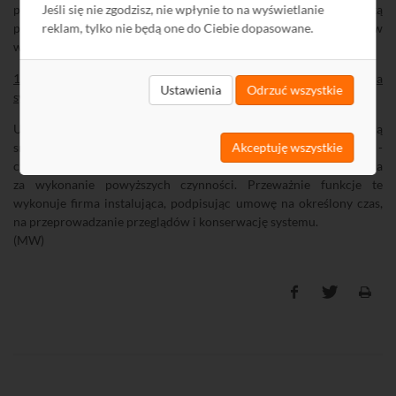
pisemnej instrukcji obsługi systemu, zapoznaniu z diagnostyką
Jeśli się nie zgodzisz, nie wpłynie to na wyświetlanie
prostych uszkodzeń, oraz istotnymi informacjami systemowymi w
reklam, tylko nie będą one do Ciebie dopasowane.
wypadku awarii.
12. W jakiej formie i przez kogo ma być prowadzona konserwacja
Ustawienia
Odrzuć wszystkie
systemu?
Urządzenia mechaniczne z elementami ruchomymi wymagają
smarowania, obudowy - sprawdzenia szczelności, obiektywy -
Akceptuję wszystkie
czyszczenia. Istotne jest aby jednoznacznie ustalić, kto odpowiada
za wykonanie powyższych czynności. Przeważnie funkcje te
wykonuje firma instalująca, podpisując umowę na określony czas,
na przeprowadzanie przeglądów i konserwację systemu.
(MW)