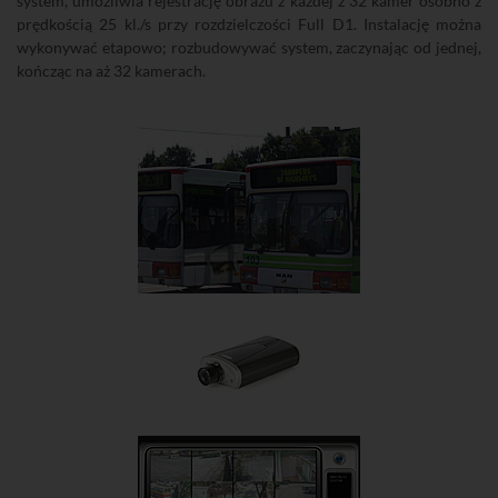
system, umożliwia rejestrację obrazu z każdej z 32 kamer osobno z
prędkością 25 kl./s przy rozdzielczości Full D1. Instalację można
wykonywać etapowo; rozbudowywać system, zaczynając od jednej,
kończąc na aż 32 kamerach.