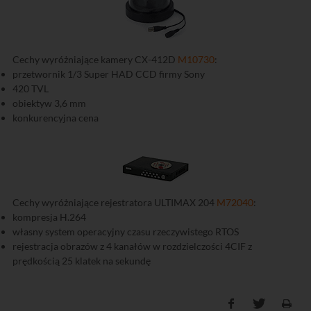
Cechy wyróżniające kamery CX-412D
M10730
:
przetwornik 1/3 Super HAD CCD firmy Sony
420 TVL
obiektyw 3,6 mm
konkurencyjna cena
Cechy wyróżniające rejestratora ULTIMAX 204
M72040
:
kompresja H.264
własny system operacyjny czasu rzeczywistego RTOS
rejestracja obrazów z 4 kanałów w rozdzielczości 4CIF z
prędkością 25 klatek na sekundę