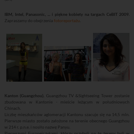
IBM, Intel, Panasonic, ... i piękne kobiety na targach CeBIT 2009.
Zapraszamy do obejrzenia
fotoreportażu
.
Kanton (Guangzhou).
Guangzhou TV &Sightseeing Tower zostanie
zbudowana w Kantonie - mieście leżącym w południowych
Chinach.
Liczbę mieszkańców aglomeracji Kantonu szacuje się na 14,5 mln.
Pierwsze miasto zostało założone na terenie obecnego Guangzhou
w 214 r. p.n.e. i nosiło nazwę Panyu.
Pierwszymi Europejczykami, którzy przybyli na te tereny byli w