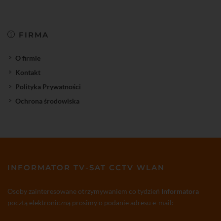
FIRMA
O firmie
Kontakt
Polityka Prywatności
Ochrona środowiska
INFORMATOR TV-SAT CCTV WLAN
Osoby zainteresowane otrzymywaniem co tydzień
Informatora
pocztą elektroniczną prosimy o podanie adresu e-mail: