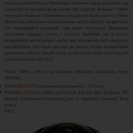
skuteczną identyfikację. Wybierając obiektyw należy sprawdzić, czy
nadaje się on do danej grupy kamer. Na przykład do kamer 3 Mpix
nie można stosować obiektywów pracujących skutecznie do 2 Mpix.
Wybierając obiektywy megapikselowe należy zwrócić uwagę na to,
aby bezwzględnie posiadały one śruby kontrujące (blokujące)
pierścienie regulacji zoomu i ostrości. Podobnie jak w innych
urządzeniach precyzyjnych, ważny jest skok gwintu tych pierścieni
regulacyjnych. Zbyt duży sprawia, że bardzo trudno wyregulować
poprawnie ostrość (nawet samo przykręcenie śrub kontrujących
powoduje utratę ostrości).
Firma DIPOL poleca sprawdzone obiektywy japońskiej firmy
TOKINA:
TVR4518
M2235
o zmiennej ogniskowa 4,5 - 13,0 mm,
TVR1414
M2236
o stałej ogniskowej 1,4 mm (kąt widzenia 185
stopni), dodatkowo wyposażony jest w regulację osiowości (trzy
śruby).
(MD)