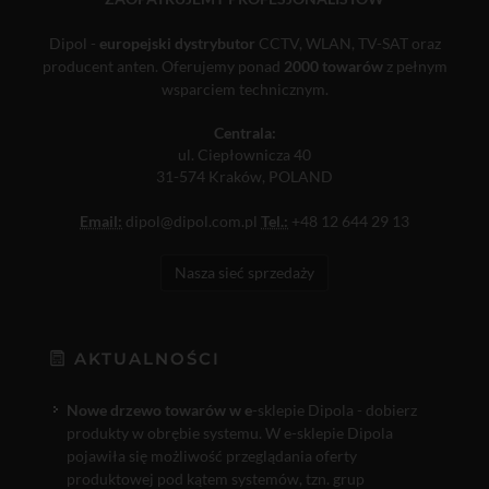
Dipol -
europejski dystrybutor
CCTV, WLAN, TV-SAT oraz
producent anten. Oferujemy ponad
2000 towarów
z pełnym
wsparciem technicznym.
Centrala:
ul. Ciepłownicza 40
31-574 Kraków, POLAND
Email:
dipol@dipol.com.pl
Tel.:
+48 12 644 29 13
Nasza sieć sprzedaży
AKTUALNOŚCI
Nowe drzewo towarów w e
-sklepie Dipola - dobierz
produkty w obrębie systemu. W e-sklepie Dipola
pojawiła się możliwość przeglądania oferty
produktowej pod kątem systemów, tzn. grup