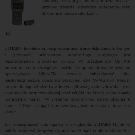
kablowej. Przy jego pomocy można wykryć
przerwy, zwarcia, odwrotne połączenia oraz
dokładne miejsca uszkodzenia.
(ŁS)
ULTIAIR - bezpieczna, bezprzewodowa transmisja danych.
Jednym
z głównych priorytetów monitoringu wizyjnego jest
bezpieczeństwo przysłania obrazu. W urządzeniach ULTIAIR
położono na to szczególny nacisk. Zaimplementowanie systemu
operacyjnego MikroTik pozwala zabezpieczyć siec
najskuteczniejszym obecnie protokołem, czyli WPA2-PSK. Między
innymi dlatego władze Twardoszyna (Słowacja) zdecydowały się na
zbudowanie bezprzewodowej sieci WLAN, na której został oparty
monitoring miejski. W systemie monitoringu działa obecnie 8
kamer 2 Mpix, drogą bezprzewodową jest przesyłany obraz z 5
kamer.
Jak zabezpieczyć sieć opartą o urządzenia ULTIAIR?
Najpierw
należy utworzyć połączenia punkt-punkt bądź punkt-wielopunkt, a