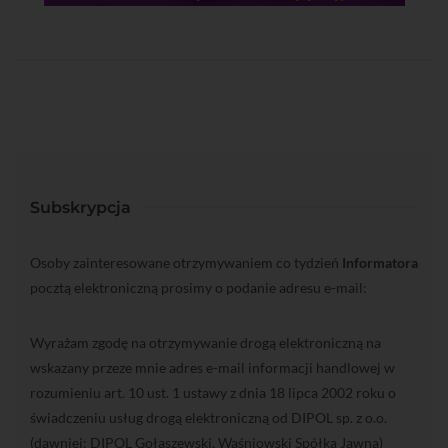
Subskrypcja
Osoby zainteresowane otrzymywaniem co tydzień
Informatora
pocztą elektroniczną prosimy o podanie adresu e-mail:
Wyrażam zgodę na otrzymywanie drogą elektroniczną na
wskazany przeze mnie adres e-mail informacji handlowej w
rozumieniu art. 10 ust. 1 ustawy z dnia 18 lipca 2002 roku o
świadczeniu usług drogą elektroniczną od DIPOL sp. z o.o.
(dawniej: DIPOL Gołaszewski, Waśniowski Spółka Jawna)