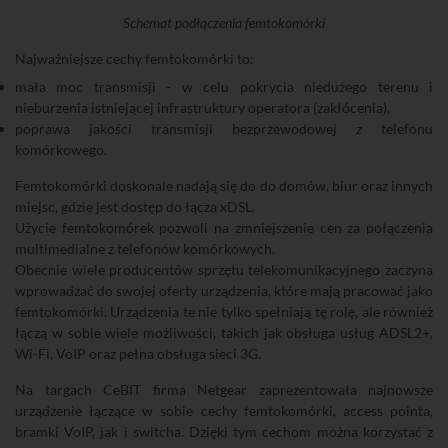
Schemat podłączenia femtokomórki
Najważniejsze cechy femtokomórki to:
mała moc transmisji - w celu pokrycia niedużego terenu i
nieburzenia istniejącej infrastruktury operatora (zakłócenia),
poprawa jakości transmisji bezprzewodowej z telefonu
komórkowego.
Femtokomórki doskonale nadają się do do domów, biur oraz innych
miejsc, gdzie jest dostęp do łącza xDSL.
Użycie femtokomórek pozwoli na zmniejszenie cen za połączenia
multimedialne z telefonów komórkowych.
Obecnie wiele producentów sprzętu telekomunikacyjnego zaczyna
wprowadzać do swojej oferty urządzenia, które mają pracować jako
femtokomórki. Urządzenia te nie tylko spełniają tę rolę, ale również
łączą w sobie wiele możliwości, takich jak obsługa usług ADSL2+,
Wi-Fi, VoIP oraz pełna obsługa sieci 3G.
Na targach CeBIT firma Netgear zaprezentowała najnowsze
urządzenie łączące w sobie cechy femtokomórki, access pointa,
bramki VoIP, jak i switcha. Dzięki tym cechom można korzystać z