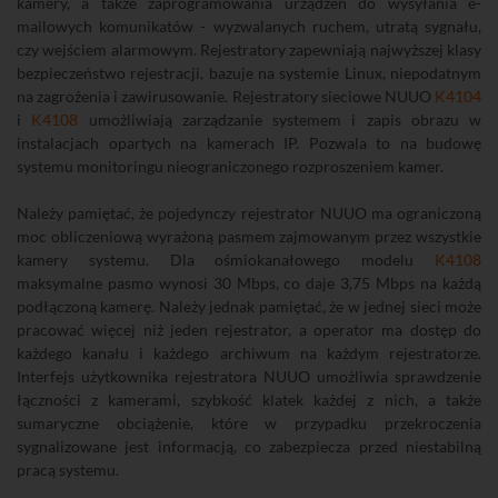
kamery, a także zaprogramowania urządzeń do wysyłania e-
mailowych komunikatów - wyzwalanych ruchem, utratą sygnału,
czy wejściem alarmowym. Rejestratory zapewniają najwyższej klasy
bezpieczeństwo rejestracji, bazuje na systemie Linux, niepodatnym
na zagrożenia i zawirusowanie. Rejestratory sieciowe NUUO
K4104
i
K4108
umożliwiają zarządzanie systemem i zapis obrazu w
instalacjach opartych na kamerach IP. Pozwala to na budowę
systemu monitoringu nieograniczonego rozproszeniem kamer.
Należy pamiętać, że pojedynczy rejestrator NUUO ma ograniczoną
moc obliczeniową wyrażoną pasmem zajmowanym przez wszystkie
kamery systemu. Dla ośmiokanałowego modelu
K4108
maksymalne pasmo wynosi 30 Mbps, co daje 3,75 Mbps na każdą
podłączoną kamerę. Należy jednak pamiętać, że w jednej sieci może
pracować więcej niż jeden rejestrator, a operator ma dostęp do
każdego kanału i każdego archiwum na każdym rejestratorze.
Interfejs użytkownika rejestratora NUUO umożliwia sprawdzenie
łączności z kamerami, szybkość klatek każdej z nich, a także
sumaryczne obciążenie, które w przypadku przekroczenia
sygnalizowane jest informacją, co zabezpiecza przed niestabilną
pracą systemu.