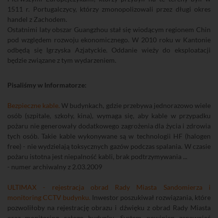
1511 r. Portugalczycy, którzy zmonopolizowali przez długi okres
handel z Zachodem.
Ostatnimi laty obszar Guangzhou stał się wiodącym regionem Chin
pod względem rozwoju ekonomicznego. W 2010 roku w Kantonie
odbędą się Igrzyska Azjatyckie. Oddanie wieży do eksploatacji
będzie związane z tym wydarzeniem.
Pisaliśmy w Informatorze:
Bezpieczne kable.
W budynkach, gdzie przebywa jednorazowo wiele
osób (szpitale, szkoły, kina), wymaga się, aby kable w przypadku
pożaru nie generowały dodatkowego zagrożenia dla życia i zdrowia
tych osób. Takie kable wykonywane są w technologii HF (halogen
free) - nie wydzielają toksycznych gazów podczas spalania. W czasie
pożaru istotna jest niepalność kabli, brak podtrzymywania ...
- numer archiwalny z 2.03.2009
ULTIMAX - rejestracja obrad Rady Miasta Sandomierza i
monitoring CCTV budynku.
Inwestor poszukiwał rozwiązania, które
pozwoliłoby na rejestrację obrazu i dźwięku z obrad Rady Miasta
oraz monitoring całego budynku. System powinien zapewniać