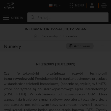
PL
MENU
OFERTA
INFORMATOR TV-SAT, CCTV, WLAN
Baza wiedzy
Informator
Numery
Archiwum
Nr 13/2009 (30.03.2009)
Czy femtokomórki przyśpieszą rozwój technologii
bezprzewodowych?
Femtokomórki to punkty dostępowe pracujące
w standardzie telefonii komórkowej (obecnie najczęściej w UMTS),
które podłączane są do szerokopasmowego łącza internetowego
(xDSL, FTTH). W odróżnieniu od wzmacniaczy GSM, które
wzmacniają istniejący sygnał radiowy operatora, łączą się z siecią
operatora za pośrednictwem łączy szerokopasmowych i rozsyłają
swój sygnał radiowy będąc osobną stacją bazową (BTS). Zostały