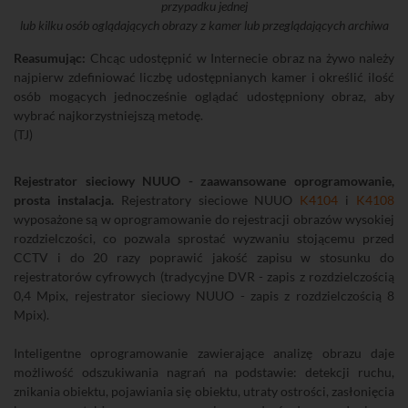
przypadku jednej
lub kilku osób oglądających obrazy z kamer lub przeglądających archiwa
Reasumując:
Chcąc udostępnić w Internecie obraz na żywo należy
najpierw zdefiniować liczbę udostępnianych kamer i określić ilość
osób mogących jednocześnie oglądać udostępniony obraz, aby
wybrać najkorzystniejszą metodę.
(TJ)
Rejestrator sieciowy NUUO - zaawansowane oprogramowanie,
prosta instalacja.
Rejestratory sieciowe NUUO
K4104
i
K4108
wyposażone są w oprogramowanie do rejestracji obrazów wysokiej
rozdzielczości, co pozwala sprostać wyzwaniu stojącemu przed
CCTV i do 20 razy poprawić jakość zapisu w stosunku do
rejestratorów cyfrowych (tradycyjne DVR - zapis z rozdzielczością
0,4 Mpix, rejestrator sieciowy NUUO - zapis z rozdzielczością 8
Mpix).
Inteligentne oprogramowanie zawierające analizę obrazu daje
możliwość odszukiwania nagrań na podstawie: detekcji ruchu,
znikania obiektu, pojawiania się obiektu, utraty ostrości, zasłonięcia