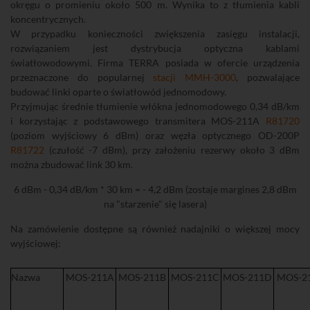
okręgu o promieniu około 500 m. Wynika to z tłumienia kabli
koncentrycznych.
W przypadku konieczności zwiększenia zasięgu instalacji,
rozwiązaniem jest dystrybucja optyczna kablami
światłowodowymi. Firma TERRA posiada w ofercie urządzenia
przeznaczone do popularnej
stacji MMH-3000
, pozwalające
budować linki oparte o światłowód jednomodowy.
Przyjmując średnie tłumienie włókna jednomodowego 0,34 dB/km
i korzystając z podstawowego transmitera MOS-211A
R81720
(poziom wyjściowy 6 dBm) oraz węzła optycznego OD-200P
R81722
(czułość -7 dBm), przy założeniu rezerwy około 3 dBm
można zbudować link 30 km.
6 dBm - 0,34 dB/km * 30 km = - 4,2 dBm (zostaje margines 2,8 dBm
na "starzenie" się lasera)
Na zamówienie dostępne są również nadajniki o większej mocy
wyjściowej:
Nazwa
MOS-211A
MOS-211B
MOS-211C
MOS-211D
MOS-2