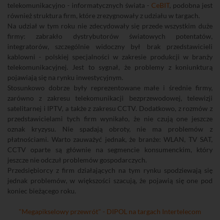
telekomunikacyjno - informatycznych świata -
CeBIT
, podobna jest
również struktura firm, które zrezygnowały z udziału w targach.
Na udział w tym roku nie zdecydowały się przede wszystkim duże
firmy: zabrakło dystrybutorów światowych potentatów,
integratorów, szczególnie widoczny był brak przedstawicieli
kablowni - polskiej specjalności w zakresie produkcji w branży
telekomunikacyjnej. Jest to sygnał, że problemy z koniunkturą
pojawiają się na rynku inwestycyjnym.
Stosunkowo dobrze były reprezentowane małe i średnie firmy,
zarówno z zakresu telekomunikacji bezprzewodowej, telewizji
satelitarnej i IPTV, a także z zakresu CCTV. Dodatkowo, z rozmów z
przedstawicielami tych firm wynikało, że nie czują one jeszcze
oznak kryzysu. Nie spadają obroty, nie ma problemów z
płatnościami. Warto zauważyć jednak, że branże: WLAN, TV SAT,
CCTV oparte są głównie na segmencie konsumenckim, który
jeszcze nie odczuł problemów gospodarczych.
Przedsiębiorcy z firm działających na tym rynku spodziewają się
jednak problemów, w większości szacują, że pojawią się one pod
koniec bieżącego roku.
"Megapikselowy przewrót" - DIPOL na targach Intertelecom