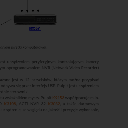
taniem skrętki komputerowej .
est urządzeniem peryferyjnym kontrolującym kamery
wanym oprogramowaniem NVR (Network Video Recorder)
ażone jest w 12 przycisków, którym można przypisać
dbywa się przez interfejs USB. Pulpit jest urządzeniem
ednie sterowniki.
tu wskaźnikiem myszy. Pulpit
K9153
współpracuje m.in.
UO
K3108
, ACTi NVR 32
K3032
, a także darmowym
ządzenie, ze względu na jakość i precyzje wykonanie,