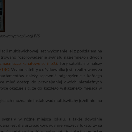
tosowanych aplikacji IVS
lacji multiswichowej jest wykonanie jej z podziałem na
ustrowano rozprowadzenie sygnału naziemnego i dwóch
zmacniacze kanałowe serii ZG
. Tory satelitarne należy
ATRO
. Wybór satelity u użytkownika jest rezalizowany za
apartamentów należy zapewnić odgałęzienie z każdego
chce mieć dostęp do przynajmniej dwóch niezależnych
tyce okazuje się, że do każdego wskazanego miejsca w
scach można nie instalować multiswitchy jeżeli nie ma
 sygnały w różne miejsca lokalu, a także dowolnie
ana jest dla przypadków, gdy nie wszyscy lokatorzy są
onać podziału kosztów wykonania instalacji pomiędzy