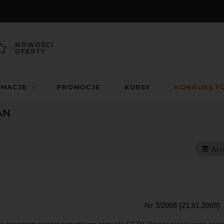
NOWOŚCI
OFERTY
RMACJE
PROMOCJE
KURSY
KONKURS F
AN
Arc
Nr 3/2008 (21.01.2008)
tne oprogramowanie warunkiem rozwoju CCTV.
Wobec taniejącego sprzęt