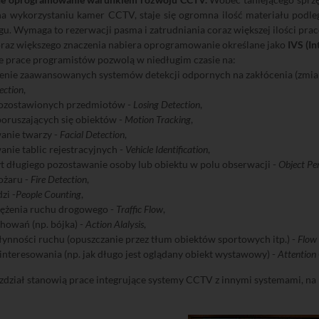
a wykorzystaniu kamer CCTV, staje się ogromna ilość materiału podleg
u. Wymaga to rezerwacji pasma i zatrudniania coraz większej ilości pr
oraz większego znaczenia nabiera oprogramowanie określane jako
IVS (In
e prace programistów pozwolą w niedługim czasie na:
nie zaawansowanych systemów detekcji odpornych na zakłócenia (zmiany
ection
,
pozostawionych przedmiotów -
Losing Detection
,
poruszających się obiektów -
Motion Tracking
,
anie twarzy -
Facial Detection
,
nie tablic rejestracyjnych -
Vehicle Identification
,
yt długiego pozostawanie osoby lub obiektu w polu obserwacji -
Object Per
ożaru -
Fire Detection
,
zi -
People Counting
,
tężenia ruchu drogowego -
Traffic Flow
,
chowań (np. bójka) -
Action Alalysis
,
łynności ruchu (opuszczanie przez tłum obiektów sportowych itp.) -
Flow
interesowania (np. jak długo jest oglądany obiekt wystawowy) -
Attention
dział stanowią prace integrujące systemy CCTV z innymi systemami, na 