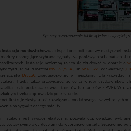
Systemy rozpoznawania tablic są jedną z najczęściej s
instalacja multiswitchowa.
Jedną z koncepcji budowy elastycznej insta
e moduły obsługujące wybrane sygnały. Na poniższych schematach zil
satelitarnych. Instalację naziemną zaleca się zbudować w oparcie o
w
ykorzystując multiswitche
MS-553/554
, lub
MSR-5xx
i konwentery
QU
rzełącznika
DiSEqC
znajdującego się w mieszkaniu. Dla wszystkich 
stalacji. Trzeba także przewidzieć, że coraz więcej użytkowników 
satelitarnych (posiadacze dwóch tunerów lub tunerów z PVR). W prak
szkalnym trzeba doprowadzić po trzy kable.
mat ilustruje elastyczność rozwiązania modułowego - w wybranych miej
wania na sygnał z danego satelity.
instalacja jest wysoce elastyczna, pozwala doprowadzać wybrane
ać zestaw sygnałowy dosyłany do wybranego gniazda. Szczególnie polec
owani tymi samymi sygnałami w równej ilości. Można tutaj łatwo dok