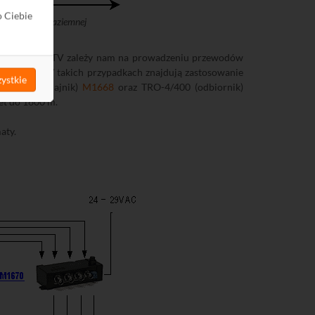
o Ciebie
rda oraz TV naziemnej
nstalacji CCTV zależy nam na prowadzeniu przewodów
50 metrów. W takich przypadkach znajdują zastosowanie
ystkie
N-1/400 (nadajnik)
M1668
oraz TRO-4/400 (odbiornik)
et do 1600 m.
aty.