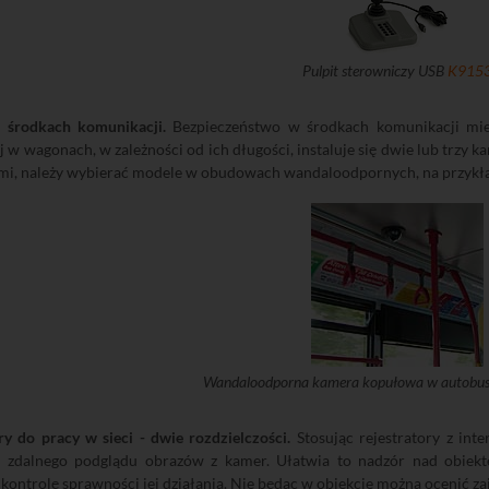
Pulpit sterowniczy USB
K915
środkach komunikacji.
Bezpieczeństwo w środkach komunikacji miej
j w wagonach, w zależności od ich długości, instaluje się dwie lub trzy
ami, należy wybierać modele w obudowach wandaloodpornych, na przyk
Wandaloodporna kamera kopułowa w autobus
ry do pracy w sieci - dwie rozdzielczości.
Stosując rejestratory z in
 zdalnego podglądu obrazów z kamer. Ułatwia to nadzór nad obiekt
kontrolę sprawności jej działania. Nie będąc w obiekcie można ocenić za