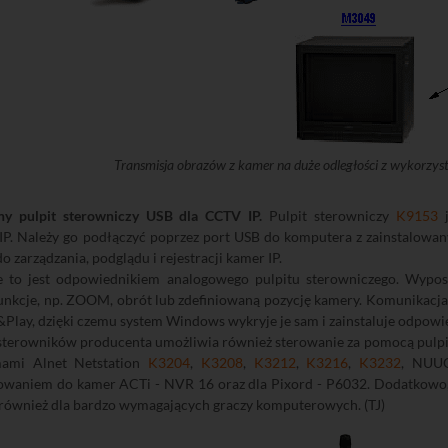
Transmisja obrazów z kamer na duże odległości z wykorzys
ny pulpit sterowniczy USB dla CCTV IP.
Pulpit sterowniczy
K9153
j
IP. Należy go podłączyć poprzez port USB do komputera z zainstalo
o zarządzania, podglądu i rejestracji kamer IP.
e to jest odpowiednikiem analogowego pulpitu sterowniczego. Wypos
nkcje, np. ZOOM, obrót lub zdefiniowaną pozycję kamery. Komunikacja o
&Play, dzięki czemu system Windows wykryje je sam i zainstaluje odpowi
 sterowników producenta umożliwia również sterowanie za pomocą pulpi
mami Alnet Netstation
K3204
,
K3208
,
K3212
,
K3216
,
K3232
, NU
waniem do kamer ACTi - NVR 16 oraz dla Pixord - P6032. Dodatkowo, ur
 również dla bardzo wymagających graczy komputerowych. (TJ)