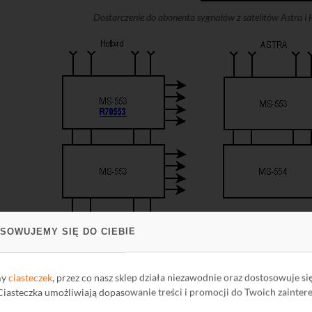
Dostarczenie do abonenta sygnałów z satelitów Astra i
SOWUJEMY SIĘ DO CIEBIE
my
ciasteczek
, przez co nasz sklep działa niezawodnie oraz dostosowuje si
 Ciasteczka umożliwiają dopasowanie treści i promocji do Twoich zainter