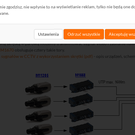
ę nie zgodzisz, nie wpłynie to na wyświetlanie reklam, tylko nie będą one d
Dostarczenie do abonenta dwóch sygnałów z Hotbi
wane.
nie aktywnych transformatorów video.
Często podczas wykonywania i
ak najmniejszym przekroju lub osiągnięciu zasięgu przekraczających 1
Ustawienia
Odrzuć wszystkie
Akceptuję wsz
atory video po skrętce. Wykorzystując aktywne transformatory - TR
edną skrętką 4-parową możemy transmitować sygnał video i zasilanie naw
k
M1670
obsługuje cztery takie tory.
 sygnałów w CCTV z wykorzystaniem skrętki (pdf)
- opis urządzeń, schem