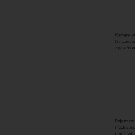
Kamery w 
Najczęście
z pasażer
Rejestrato
możliwość
umożliwia 