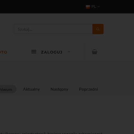
PL
OTO
ZALOGUJ
Aktualny
Następny
Poprzedni
hiwum
u (kamery, rejestratory), barierą rozwoju zabezpieczeń,