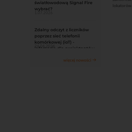
światłowodową Signal Fire
lokatorów
wybrać?
1.07.2026
Zdalny odczyt z liczników
poprzez sieć telefonii
komórkowej (ioT) -
24.04.2026
infomacje dla projektantów
więcej nowości