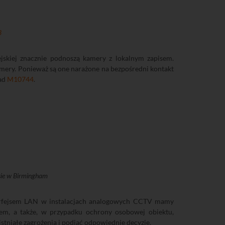
3
skiej znacznie podnoszą kamery z lokalnym zapisem.
 kamery. Ponieważ są one narażone na bezpośredni kontakt
ład
M10744
.
ie w Birmingham
terfejsem LAN w instalacjach analogowych CCTV mamy
em, a także, w przypadku ochrony osobowej obiektu,
istniałe zagrożenia i podjąć odpowiednie decyzje.