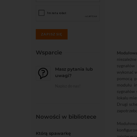
ZAPISZ SIĘ
Wsparcie
Modułowa 
niezależn
sygnałów 
Masz pytania lub
wykonać w
uwagi?
pomocą p
modułu in
Napisz do nas!
sygnałów 
lokalu mie
Drugi sche
zapotrzebo
Nowości w bibliotece
Modułowa 
konfigurow
Którą spawarkę
zainteres