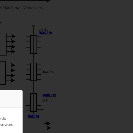
 Hotbird oraz TV naziemnej
ę do
esowań.