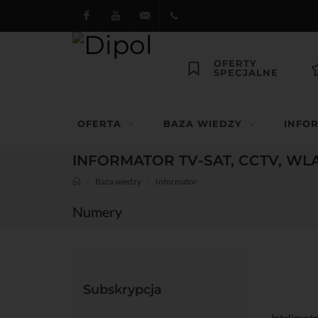
Facebook
Youtube
dipol@dipol.com.pl
+48
OFERTY
SPECJALNE
12
644
OFERTA
BAZA WIEDZY
INFO
29 13
INFORMATOR TV-SAT, CCTV, WL
Baza wiedzy
Informator
Numery
Subskrypcja
Inteligen