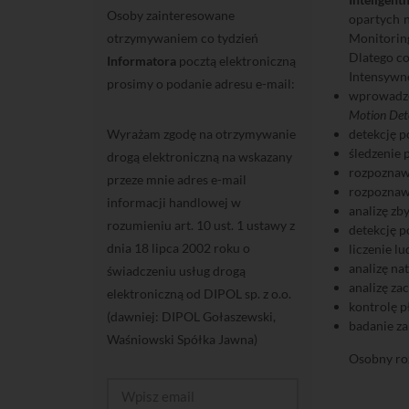
Osoby zainteresowane
opartych n
otrzymywaniem co tydzień
Monitoring
Dlatego c
Informatora
pocztą elektroniczną
Intensywn
prosimy o podanie adresu e-mail:
wprowadze
Motion Det
Wyrażam zgodę na otrzymywanie
detekcję 
śledzenie 
drogą elektroniczną na wskazany
rozpoznaw
przeze mnie adres e-mail
rozpoznawa
informacji handlowej w
analizę zb
rozumieniu art. 10 ust. 1 ustawy z
detekcję p
dnia 18 lipca 2002 roku o
liczenie lud
analizę na
świadczeniu usług drogą
analizę za
elektroniczną od DIPOL sp. z o.o.
kontrolę p
(dawniej: DIPOL Gołaszewski,
badanie za
Waśniowski Spółka Jawna)
Osobny roz