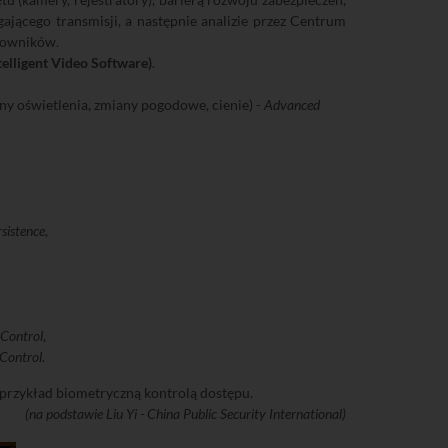
ającego transmisji, a następnie analizie przez Centrum
acowników.
telligent Video Software)
.
 oświetlenia, zmiany pogodowe, cienie) -
Advanced
sistence
,
 Control
,
 Control
.
przykład biometryczną kontrolą dostępu.
(na podstawie Liu Yi - China Public Security International)