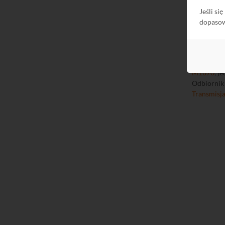
Jeśli si
dopaso
Zastosowa
wiązką o j
transform
M1670
, j
Odbiorni
Transmisja