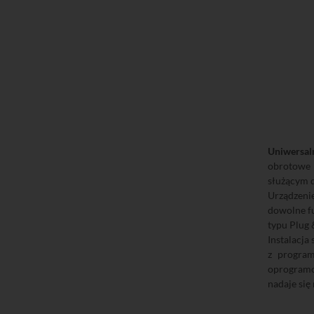
Uniwersal
obrotowe 
służącym d
Urządzeni
dowolne fu
typu Plug 
Instalacja
z progra
oprogramo
nadaje się