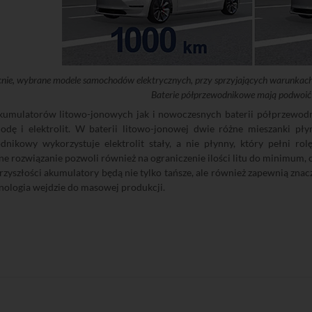
nie, wybrane modele samochodów elektrycznych, przy sprzyjających warunkac
Baterie półprzewodnikowe mają podwoić 
umulatorów litowo-jonowych jak i nowoczesnych baterii półprzewodni
nodę i elektrolit. W baterii litowo-jonowej dwie różne mieszanki pły
nikowy wykorzystuje elektrolit stały, a nie płynny, który pełni rolę
e rozwiązanie pozwoli również na ograniczenie ilości litu do minimum, c
rzyszłości akumulatory będą nie tylko tańsze, ale również zapewnią znacz
ologia wejdzie do masowej produkcji.