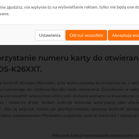
ę nie zgodzisz, nie wpłynie to na wyświetlanie reklam, tylko nie będą one d
wane.
Ustawienia
Odrzuć wszystkie
Akceptuję wsz
zystanie numeru karty do otwierani
 DS-K26XXT.
 kontroli dostępu Hikvision, przy wykorzystaniu kontrolerów np. z seri
 przypisanego do użytkownika jako kodu otwierania. Dodatkowo w sekc
a wprowadzić własny kod, który jeśli zostanie wpisany na klawiaturze i 
ka i otwarcie drzwi. System wykryje wówczas autoryzację jako użycie 
. Aby ją włączyć, należy po skonfigurowaniu systemu kontroli dostęp
 Funkcje zaawansowane->Parametry urządzenia
, wybrać kontroler i zaznaczy
Włączenie funkcji wprowadzania numeru karty prz