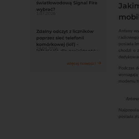
światłowodową Signal Fire
Jakim
wybrać?
1.07.2026
mobi
Anteny wy
Zdalny odczyt z liczników
radiowego
poprzez sieć telefonii
posiada i
komórkowej (ioT) -
24.04.2026
chodzi o 
infomacje dla projektantów
dedykowan
więcej nowości
Podczas d
wymagają 
modemu t
Antena
Najpopula
posiada z