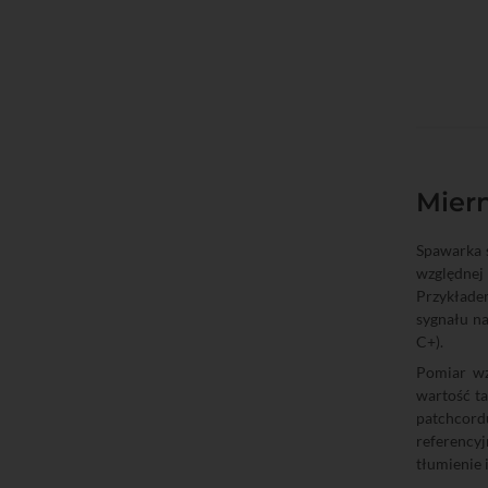
Miern
Spawarka 
względnej
Przykłade
sygnału na
C+).
Pomiar wz
wartość ta
patchcord
referency
tłumienie 