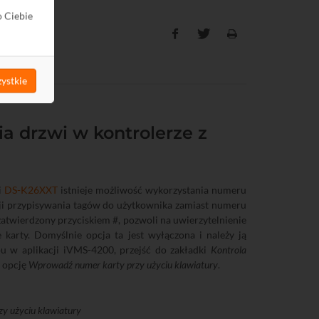
o Ciebie
ystkie
a drzwi w kontrolerze z
i
DS-K26XXT
istnieje możliwość wykorzystania numeru
ji przypisywania tagów do użytkownika zamiast numeru
zatwierdzony przyciskiem #, pozwoli na uwierzytelnienie
karty. Domyślnie opcja ta jest wyłączona i należy ją
u w aplikacji iVMS-4200, przejść do zakładki
Kontrola
ć opcję
Wprowadź numer karty przy użyciu klawiatury
.
y użyciu klawiatury