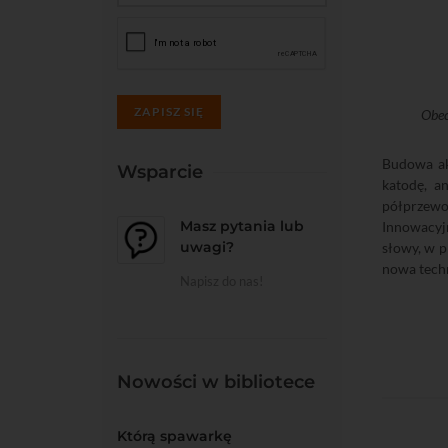
ZAPISZ SIĘ
Obec
Budowa ak
Wsparcie
katodę, a
półprzewod
Masz pytania lub
Innowacyjn
uwagi?
słowy, w p
nowa techn
Napisz do nas!
Nowości w bibliotece
Którą spawarkę