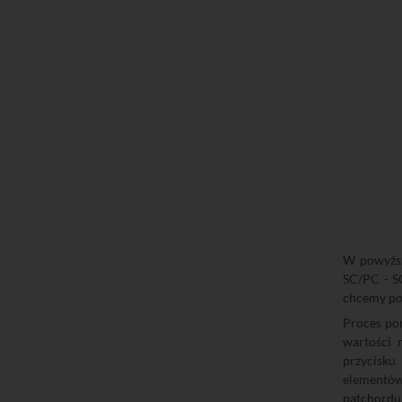
W powyższ
SC/PC - S
chcemy po
Proces po
wartości 
przycisku
elementów
patchordu