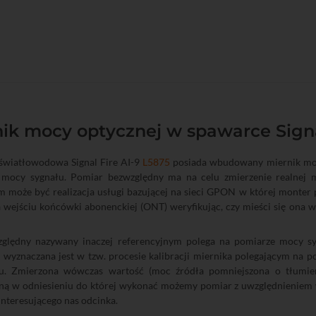
ik mocy optycznej w spawarce Signal
światłowodowa Signal Fire AI-9
L5875
posiada wbudowany miernik moc
 mocy sygnału. Pomiar bezwzględny ma na celu zmierzenie realnej m
m może być realizacja usługi bazującej na sieci GPON w której monter
 wejściu końcówki abonenckiej (ONT) weryfikując, czy mieści się ona 
ględny nazywany inaczej referencyjnym polega na pomiarze mocy syg
 wyznaczana jest w tzw. procesie kalibracji miernika polegającym na 
u. Zmierzona wówczas wartość (moc źródła pomniejszona o tłumien
jną w odniesieniu do której wykonać możemy pomiar z uwzględnieniem
interesującego nas odcinka.