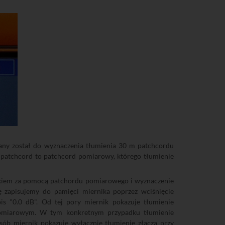
any został do wyznaczenia tłumienia 30 m patchcordu
y patchcord to patchcord pomiarowy, którego tłumienie
rnikiem za pomocą patchordu pomiarowego i wyznaczenie
ę zapisujemy do pamięci miernika poprzez wciśnięcie
is "0.0 dB". Od tej pory miernik pokazuje tłumienie
pomiarowym. W tym konkretnym przypadku tłumienie
ób miernik pokazuje wyłącznie tłumienie złącza przy