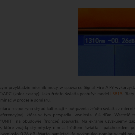
ym przykładzie miernik mocy w spawarce Signal Fire AI-9 wykorzyst
C/APC (kolor czarny). Jako źródło światła posłużył model
L5819
. Biał
minąć w procesie pomiaru.
miaru rozpoczyna się od kalibracji - połączenia źródła światła z mie
referencyjnej, która w tym przypadku wyniosła -6,4 dBm. Wartość t
 "UNIT" na obudowie (froncie) spawarki. Na ekranie uzyskujemy zap
, które znajdą się między nim a źródłem światła i patchcordem 
 wyniosło 0,26 dB. Warto pamiętać, że wykonując pomiar w taki spos