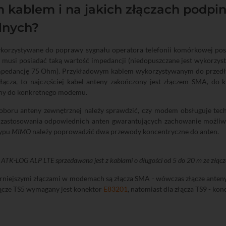
 kablem i na jakich złączach podpin
lnych?
korzystywane do poprawy sygnału operatora telefonii komórkowej pos
 musi posiadać taką wartość impedancji (niedopuszczane jest wykorzys
mpedancję 75 Ohm). Przykładowym kablem wykorzystywanym do przedłu
złącza, to najczęściej kabel anteny zakończony jest złączem SMA, d
y do konkretnego modemu.
oboru anteny zewnętrznej należy sprawdzić, czy modem obsługuje tec
zastosowania odpowiednich anten gwarantujących zachowanie możliwi
ypu
MIMO
należy poprowadzić dwa przewody koncentryczne do anten.
 ATK-LOG ALP LTE sprzedawana jest z kablami o długości od 5 do 20 m ze złą
rniejszymi złączami w modemach są złącza SMA - wówczas złącze anten
łącze TS5 wymagany jest konektor
E83201
, natomiast dla złącza TS9 - ko