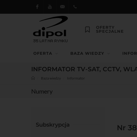
Facebook
Youtube
dipol@dipol.com.pl
+48
OFERTY
SPECJALNE
12
644
OFERTA
BAZA WIEDZY
INFO
29 13
INFORMATOR TV-SAT, CCTV, WL
Baza wiedzy
Informator
Numery
Subskrypcja
Nr 38