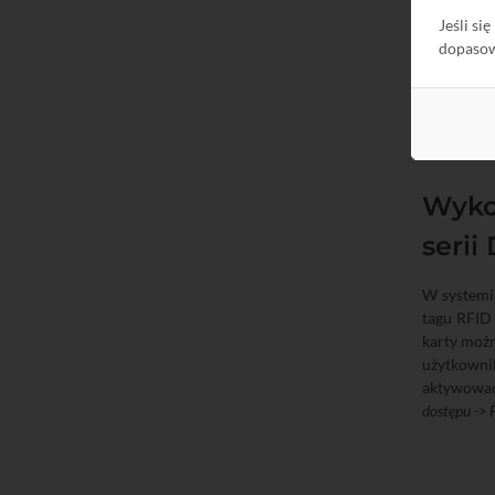
Jeśli si
dopaso
Wykor
serii
W systemie
tagu RFID
karty możn
użytkowni
aktywować
dostępu ->