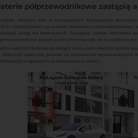
baterie półprzewodnikowe zastąpią 
Logium, światowy lider w innowacyjnych technologiach akumulator
kich i przemysłowych opracowała akumulatory półprzewodnikowe z an
zwiększyć zasięg aut elektrycznych. ProLogium, partner Mercedesa p
gniwa powinien być gotowy w przyszłym kwartale, ale na ostateczną wers
bilny elektrolit tlenkowy ma zastąpić palny, ciekły elektrolit polimerow
j. Stabilność elektrolitu pozwala na zastosowanie wysokowydajnych
tość energii w ogniwach oraz niższe koszty produkcji.