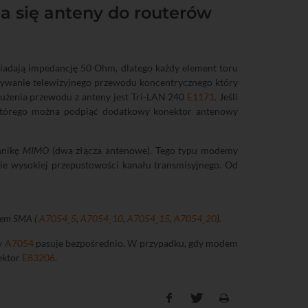
a się anteny do routerów
iadają impedancję 50 Ohm, dlatego każdy element toru
tywanie telewizyjnego przewodu koncentrycznego który
żenia przewodu z anteny jest Tri-LAN 240
E1171
. Jeśli
o którego można podpiąć dodatkowy konektor antenowy
hnikę
MIMO
(dwa złącza antenowe). Tego typu modemy
e wysokiej przepustowości kanału transmisyjnego. Od
czem SMA (
A7054_5
,
A7054_10
,
A7054_15
,
A7054_20
).
y
A7054
pasuje bezpośrednio. W przypadku, gdy modem
nektor
E83206
.