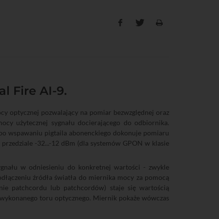
 Fire AI-9.
y optycznej pozwalający na pomiar bezwzględnej oraz
ocy użytecznej sygnału docierającego do odbiornika.
 po wspawaniu pigtaila abonenckiego dokonuje pomiaru
w przedziale -32...-12 dBm (dla systemów GPON w klasie
nału w odniesieniu do konkretnej wartości - zwykle
podłączeniu źródła światła do miernika mocy za pomocą
ie patchcordu lub patchcordów) staje się wartością
 wykonanego toru optycznego. Miernik pokaże wówczas