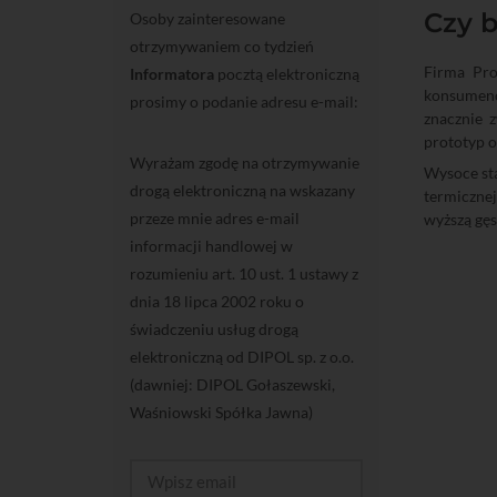
Czy 
Osoby zainteresowane
otrzymywaniem co tydzień
Firma Pro
Informatora
pocztą elektroniczną
konsumenc
prosimy o podanie adresu e-mail:
znacznie 
prototyp o
Wyrażam zgodę na otrzymywanie
Wysoce sta
drogą elektroniczną na wskazany
termiczne
przeze mnie adres e-mail
wyższą gęs
informacji handlowej w
rozumieniu art. 10 ust. 1 ustawy z
dnia 18 lipca 2002 roku o
świadczeniu usług drogą
elektroniczną od DIPOL sp. z o.o.
(dawniej: DIPOL Gołaszewski,
Waśniowski Spółka Jawna)