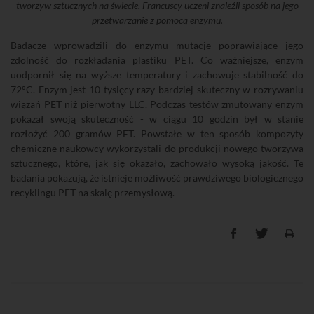
tworzyw sztucznych na świecie. Francuscy uczeni znaleźli sposób na jego
przetwarzanie z pomocą enzymu.
Badacze wprowadzili do enzymu mutacje poprawiające jego
zdolność do rozkładania plastiku PET. Co ważniejsze, enzym
uodpornił się na wyższe temperatury i zachowuje stabilność do
72°C. Enzym jest 10 tysięcy razy bardziej skuteczny w rozrywaniu
wiązań PET niż pierwotny LLC. Podczas testów zmutowany enzym
pokazał swoją skuteczność - w ciągu 10 godzin był w stanie
rozłożyć 200 gramów PET. Powstałe w ten sposób kompozyty
chemiczne naukowcy wykorzystali do produkcji nowego tworzywa
sztucznego, które, jak się okazało, zachowało wysoką jakość. Te
badania pokazują, że istnieje możliwość prawdziwego biologicznego
recyklingu PET na skalę przemysłową.