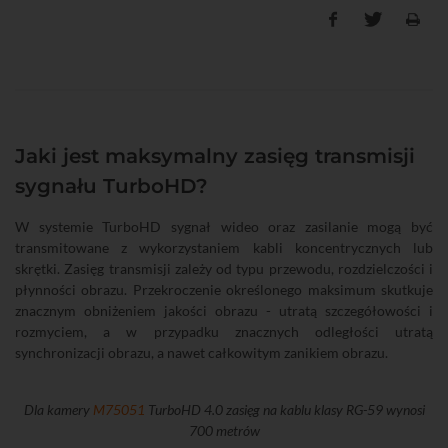
Jaki jest maksymalny zasięg transmisji
sygnału TurboHD?
W systemie TurboHD sygnał wideo oraz zasilanie mogą być
transmitowane z wykorzystaniem kabli koncentrycznych lub
skrętki. Zasięg transmisji zależy od typu przewodu, rozdzielczości i
płynności obrazu. Przekroczenie określonego maksimum skutkuje
znacznym obniżeniem jakości obrazu - utratą szczegółowości i
rozmyciem, a w przypadku znacznych odległości utratą
synchronizacji obrazu, a nawet całkowitym zanikiem obrazu.
Dla kamery
M75051
TurboHD 4.0 zasięg na kablu klasy RG-59 wynosi
700 metrów