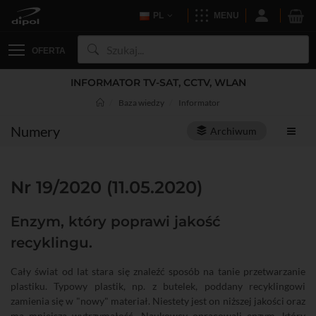
PL
MENU
OFERTA
INFORMATOR TV-SAT, CCTV, WLAN
Baza wiedzy
Informator
Numery
Archiwum
Nr 19/2020 (11.05.2020)
Enzym, który poprawi jakość
recyklingu.
Cały świat od lat stara się znaleźć sposób na tanie przetwarzanie
plastiku. Typowy plastik, np. z butelek, poddany recyklingowi
zamienia się w "nowy" materiał. Niestety jest on niższej jakości oraz
ma mniejszą wytrzymałość. Naukowcy opracowali enzym, który