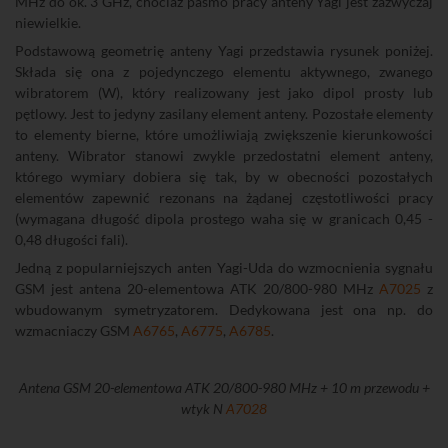
MHz do ok. 3 GHz, chociaż pasmo pracy anteny Yagi jest zazwyczaj
niewielkie.
Podstawową geometrię anteny Yagi przedstawia rysunek poniżej.
Składa się ona z pojedynczego elementu aktywnego, zwanego
wibratorem (W), który realizowany jest jako dipol prosty lub
pętlowy. Jest to jedyny zasilany element anteny. Pozostałe elementy
to elementy bierne, które umożliwiają zwiększenie kierunkowości
anteny. Wibrator stanowi zwykle przedostatni element anteny,
którego wymiary dobiera się tak, by w obecności pozostałych
elementów zapewnić rezonans na żądanej częstotliwości pracy
(wymagana długość dipola prostego waha się w granicach 0,45 -
0,48 długości fali).
Jedną z popularniejszych anten Yagi-Uda do wzmocnienia sygnału
GSM jest antena 20-elementowa ATK 20/800-980 MHz
A7025
z
wbudowanym symetryzatorem. Dedykowana jest ona np. do
wzmacniaczy GSM
A6765
,
A6775
,
A6785
.
Antena GSM 20-elementowa ATK 20/800-980 MHz + 10 m przewodu +
wtyk N
A7028