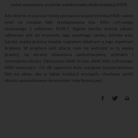
został wyposażony w pomiar współczynnika błędu modulacji (MER)
Aby dobrze zrozumieć istotę pomiarów współczynnika MER, należy
mieć na uwadze fakt występowania tzw. klifu cyfrowego
związanego z odbiorem DVB-T. Sygnał bardzo dobrej jakości
odbierany jest do momentu jego zupełnego zaniku. Istnieje więc
bardzo wąska granica między sygnałem idealnym a jego zupełnym
brakiem. W praktyce jeśli zdarzy nam się wstrzelić w tą wąską
granicę, na ekranie telewizora zaobserwujemy artefakty i
zamrożenia obrazu. Opisywany efekt to tzw. efekt klifu cyfrowego.
MER wynoszący >31 dB zapewnia duży margines bezpieczeństwa.
Nie ma obaw, aby w takiej instalacji wystąpiły chwilowe zaniki
obrazu spowodowane okresowymi interferencjami.