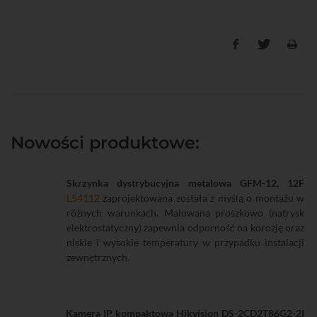
Nowości produktowe:
Skrzynka dystrybucyjna metalowa GFM-12, 12F
L54112
zaprojektowana została z myślą o montażu w
różnych warunkach. Malowana proszkowo (natrysk
elektrostatyczny) zapewnia odporność na korozję oraz
niskie i wysokie temperatury w przypadku instalacji
zewnętrznych.
Kamera IP kompaktowa Hikvision DS-2CD2T86G2-2I