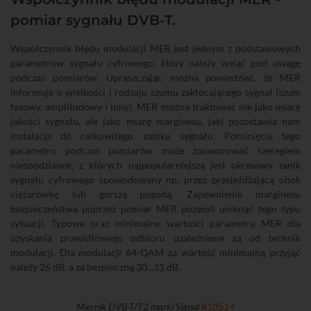
pomiar sygnału DVB-T.
Współczynnik błędu modulacji MER jest jednym z podstawowych
parametrów sygnału cyfrowego. który należy wziąć pod uwagę
podczas pomiarów. Upraszczając można powiedzieć, że MER
informuje o wielkości i rodzaju szumu zakłócającego sygnał (szum
fazowy, amplitudowy i inny). MER można traktować nie jako miarę
jakości sygnału, ale jako miarę marginesu, jaki pozostawia nam
instalacja do całkowitego zaniku sygnału. Pominięcie tego
parametru podczas pomiarów może zaowocować szeregiem
niespodzianek, z których najpopularniejszą jest okresowy zanik
sygnału cyfrowego spowodowany np. przez przejeżdżającą obok
ciężarówkę lub gorszą pogodą. Zapewnienie marginesu
bezpieczeństwa poprzez pomiar MER pozwoli uniknąć tego typu
sytuacji. Typowe oraz minimalne wartości parametru MER dla
uzyskania prawidłowego odbioru uzależnione są od technik
modulacji. Dla modulacji 64-QAM za wartość minimalną przyjąć
należy 26 dB, a za bezpieczną 30...31 dB.
Miernik DVB-T/T2 marki Signal
R10514