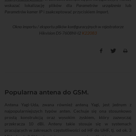
wskazać lokalizację plików dla
Parametrów urządzenia
lub
Parametrów kamer IP
i zaakceptować przyciskiem
Import
.
Okno importu / eksportu plików konfiguracyjnych w rejestratorze
Hikvision DS-7608NI-I2
K22083
Popularna antena do GSM.
Antena Yagi-Uda, zwana również anteną Yagi, jest jednym z
najpopularniejszych typów anten. Cechuje się ona stosunkowo
prostą konstrukcją oraz wysokim zyskiem, który zazwyczaj
przekracza 10 dBi. Anteny takie stosuje się w systemach
pracujących w zakresach częstotliwości od HF do UHF, tj. od ok. 3