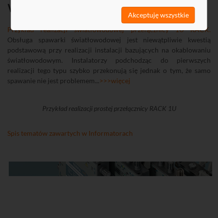
Warto przeczytać:
Akceptuję wszystkie
Przykład realizacji światłowodowej przełącznicy 1U RACK.
Obsługa spawarki światłowodowej jest niewątpliwie kwestią
podstawową przy realizacji instalacji bazujących na okablowaniu
światłowodowym. Instalatorzy podchodząc do pierwszych
realizacji tego typu szybko przekonują się jednak o tym, że samo
spawanie nie jest problemem...
>>>więcej
Przykład realizacji prostej przełącznicy RACK 1U
Spis tematów zawartych w Informatorach