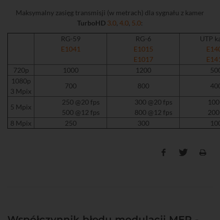
Maksymalny zasięg transmisji (w metrach) dla sygnału z kamer
TurboHD
3.0
,
4.0
,
5.0
:
RG-59
RG-6
UTP ka
E1041
E1015
E14
E1017
E14
720p
1000
1200
50
1080p
700
800
40
3 Mpix
250 @20 fps
300 @20 fps
100 @2
5 Mpix
500 @12 fps
800 @12 fps
200 @1
8 Mpix
250
300
10
Współczynnik błędu modulacji MER -