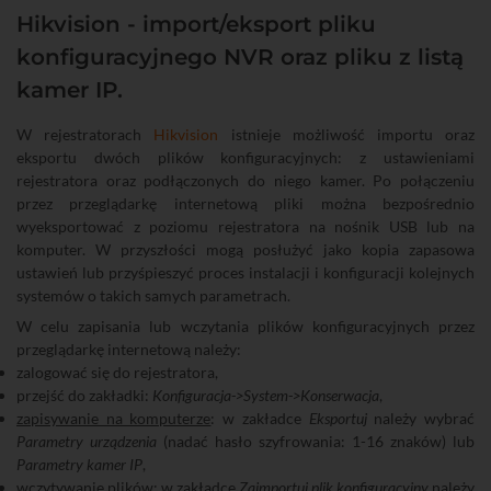
Hikvision - import/eksport pliku
konfiguracyjnego NVR oraz pliku z listą
kamer IP.
W rejestratorach
Hikvision
istnieje możliwość importu oraz
eksportu dwóch plików konfiguracyjnych: z ustawieniami
rejestratora oraz podłączonych do niego kamer. Po połączeniu
przez przeglądarkę internetową pliki można bezpośrednio
wyeksportować z poziomu rejestratora na nośnik USB lub na
komputer. W przyszłości mogą posłużyć jako kopia zapasowa
ustawień lub przyśpieszyć proces instalacji i konfiguracji kolejnych
systemów o takich samych parametrach.
W celu zapisania lub wczytania plików konfiguracyjnych przez
przeglądarkę internetową należy:
zalogować się do rejestratora,
przejść do zakładki:
Konfiguracja->System->Konserwacja
,
zapisywanie na komputerze
: w zakładce
Eksportuj
należy wybrać
Parametry urządzenia
(nadać hasło szyfrowania: 1-16 znaków) lub
Parametry kamer IP
,
wczytywanie plików
: w zakładce
Zaimportuj plik konfiguracyjny
należy