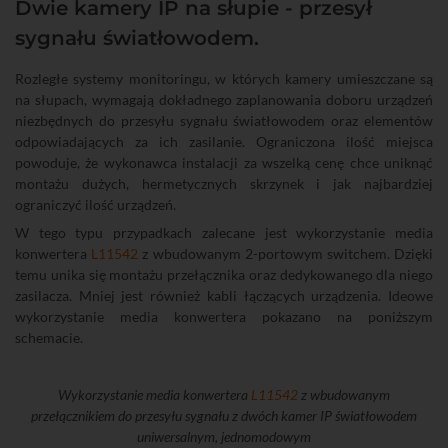
Dwie kamery IP na słupie - przesył
sygnału światłowodem.
Rozległe systemy monitoringu, w których kamery umieszczane są
na słupach, wymagają dokładnego zaplanowania doboru urządzeń
niezbędnych do przesyłu sygnału światłowodem oraz elementów
odpowiadających za ich zasilanie. Ograniczona ilość miejsca
powoduje, że wykonawca instalacji za wszelką cenę chce uniknąć
montażu dużych, hermetycznych skrzynek i jak najbardziej
ograniczyć ilość urządzeń.
W tego typu przypadkach zalecane jest wykorzystanie media
konwertera
L11542
z wbudowanym 2-portowym switchem. Dzięki
temu unika się montażu przełącznika oraz dedykowanego dla niego
zasilacza. Mniej jest również kabli łączących urządzenia. Ideowe
wykorzystanie media konwertera pokazano na poniższym
schemacie.
Wykorzystanie media konwertera
L11542
z wbudowanym
przełącznikiem do przesyłu sygnału z dwóch kamer IP światłowodem
uniwersalnym, jednomodowym