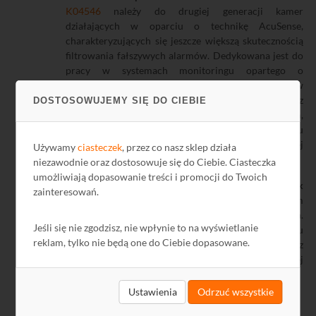
K04546
należy do drugiej generacji kamer
działających w oparciu o technikę AcuSense,
charakteryzujących się jeszcze większą skutecznością
filtrowania fałszywych alarmów. Dedykowana jest do
pracy w systemach monitoringu opartego o
rejestratory IP. Kamera wyposażona jest w
przetwornik 1/2" CMOS o rozdzielczości 8 Mpix oraz
DOSTOSOWUJEMY SIĘ DO CIEBIE
oświetlacz podczerwieni o zasięgu do 50 m,
zapewniający prawidłową widoczność w przypadku
braku oświetlenia. Posiada obiektyw o stałej
Używamy
ciasteczek
, przez co nasz sklep działa
ogniskowej 2,8 mm o kącie widzenia 110°.
niezawodnie oraz dostosowuje się do Ciebie. Ciasteczka
umożliwiają dopasowanie treści i promocji do Twoich
Taśma stalowa 19x0,7mm 50 m nierdzewna (gatunek
zainteresowań.
430)
E88828
umieszczona jest w wygodnym
plastikowym podajniku pełniącym rolę opakowania.
Jeśli się nie zgodzisz, nie wpłynie to na wyświetlanie
Taśma używana jest między innymi do montażu
reklam, tylko nie będą one do Ciebie dopasowane.
zawiesi tworząc opaski mocujące wsporniki oraz
stelaże na słupach. Wykonana ze stali nierdzewnej
AISI 430.
Ustawienia
Odrzuć wszystkie