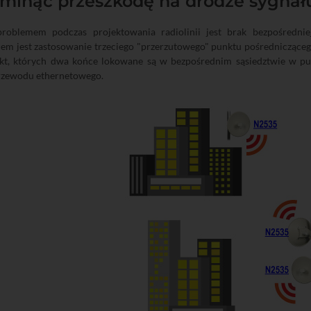
ominąć przeszkodę na drodze sygnał
roblemem podczas projektowania radiolinii jest brak bezpośrednie
em jest zastosowanie trzeciego "przerzutowego" punktu pośrednicząceg
kt, których dwa końce lokowane są w bezpośrednim sąsiedztwie w pu
zewodu ethernetowego.