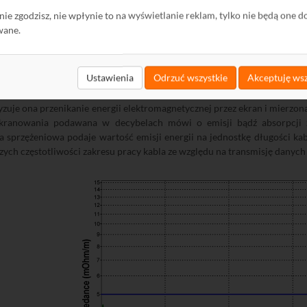
ę nie zgodzisz, nie wpłynie to na wyświetlanie reklam, tylko nie będą one d
wane.
Ustawienia
Odrzuć wszystkie
Akceptuję wsz
totną miarą skuteczności ekranowania kabla jest impedancja sprzęż
zuje ona przenikanie energii elektromagnetycznej przez ekran i mierzona
kranowania podawana w decybelach mówi o emisji bądź absorpcji za
 sprzężeniowa podaje wartość emisji energii na jednostkę długości kab
szych częstotliwości zakresu pracy kabla ze względu na transmisję danych