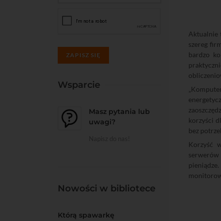
Aktualnie
szereg fir
bardzo ko
ZAPISZ SIĘ
praktyczn
obliczenio
Wsparcie
„Komputer
energetyc
zaoszczęd
Masz pytania lub
korzyści d
uwagi?
bez potrze
Napisz do nas!
Korzyść w
serwerów 
pieniądze.
monitorowa
Nowości w bibliotece
Którą spawarkę