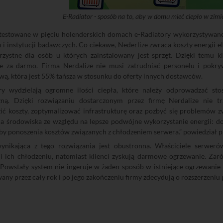
E-Radiator - sposób na to, aby w domu mieć ciepło w zimie
 testowane w pięciu holenderskich domach e-Radiatory wykorzystywan
m i instytucji badawczych. Co ciekawe, Nederlize zwraca koszty energii e
rzystne dla osób u których zainstalowany jest sprzęt. Dzięki temu 
ie za darmo. Firma Nerdalize nie musi zatrudniać personelu i pok
wą, która jest 55% tańsza w stosunku do oferty innych dostawców.
y wydzielają ogromne ilości ciepła, które należy odprowadzać sto
zną. Dzięki rozwiązaniu dostarczonym przez firmę Nerdalize nie
zić koszty, zoptymalizować infrastrukturę oraz pozbyć się problemów 
la środowiska ze względu na lepsze podwójne wykorzystanie energii: d
by ponoszenia kosztów związanych z chłodzeniem serwera.” powiedział pr
ynikająca z tego rozwiązania jest obustronna. Właściciele serweró
i ich chłodzeniu, natomiast klienci zyskują darmowe ogrzewanie. Zaró
 Powstały system nie ingeruje w żaden sposób w istniejące ogrzewanie 
ny przez cały rok i po jego zakończeniu firmy zdecydują o rozszerzeniu 