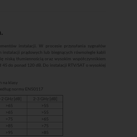
.
ementów instalacji. W procesie przysyłania sygnałów
 instalacji prądowych lub biegnących równolegle kabli
ię niską tłumiennością oraz wysokim współczynnikiem
 45 do ponad 120 dB. Do instalacji RTV/SAT o wysokiej
 na klasy
 według normy EN50117
-2 GHz [dB]
2-3 GHz [dB]
>65
>55
>65
>55
>75
>65
>85
>75
>95
>85