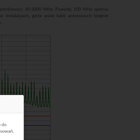
zęstotliwości 30-3000 MHz. Powyżej 100 MHz spełnia
instalacjach, gdzie wiele kabli antenowych biegnie
.
ę do
esowań.