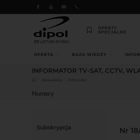
Facebook
Youtube
dipol@dipol.com.pl
+48
OFERTY
SPECJALNE
12
644
OFERTA
BAZA WIEDZY
INFO
29 13
INFORMATOR TV-SAT, CCTV, WL
Baza wiedzy
Informator
Numery
Subskrypcja
Nr 18