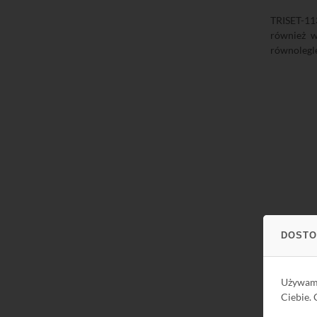
TRISET-11
również w
równolegle
DOSTO
Używa
Ciebie.