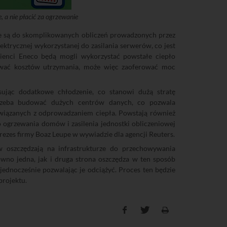
, a nie płacić za ogrzewanie
e są do skomplikowanych obliczeń prowadzonych przez
lektrycznej wykorzystanej do zasilania serwerów, co jest
klienci Eneco będą mogli wykorzystać powstałe ciepło
rywać kosztów utrzymania, może więc zaoferować moc
sując dodatkowe chłodzenie, co stanowi dużą stratę
 trzeba budować dużych centrów danych, co pozwala
związanych z odprowadzaniem ciepła. Powstają również
o ogrzewania domów i zasilenia jednostki obliczeniowej
ezes firmy Boaz Leupe w wywiadzie dla agencji Reuters.
w oszczędzają na infrastrukturze do przechowywania
wno jedna, jak i druga strona oszczędza w ten sposób
jednocześnie pozwalając je odciążyć. Proces ten będzie
projektu.