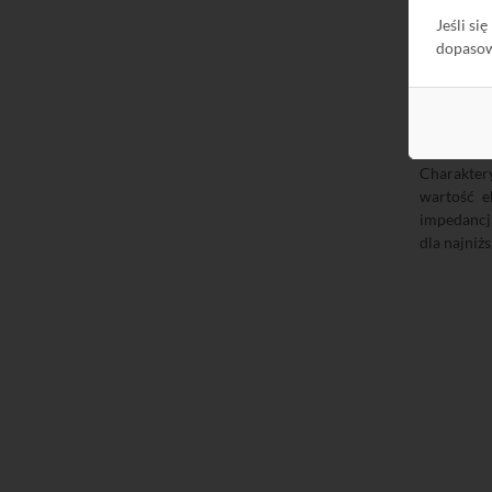
Jeśli si
dopaso
Bardzo is
Charaktery
wartość e
impedancja
dla najniż