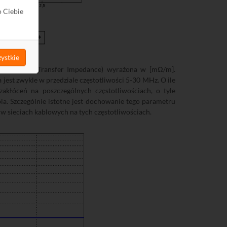
o Ciebie
ystkie
eniowa (ang. Transfer Impedance) wyrażona w [mΩ/m].
 jest zwykle w przedziale częstotliwości 5-30 MHz. O ile
kłóceń na poszczególnych częstotliwościach, o tyle
la. Szczególnie istotne jest dochowanie tego parametru
 w sieciach kablowych na tych częstotliwościach.