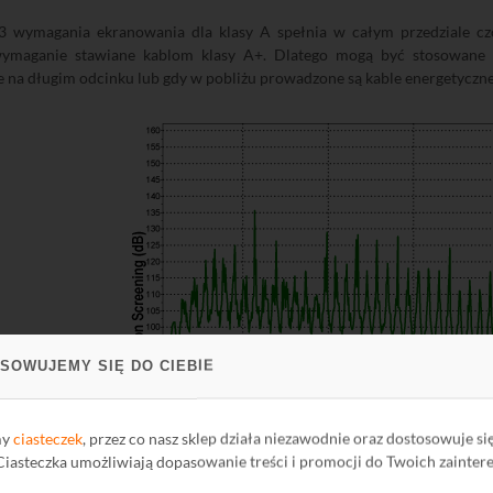
3 wymagania ekranowania dla klasy A spełnia w całym przedziale c
ymaganie stawiane kablom klasy A+. Dlatego mogą być stosowane w 
 na długim odcinku lub gdy w pobliżu prowadzone są kable energetyczne
SOWUJEMY SIĘ DO CIEBIE
my
ciasteczek
, przez co nasz sklep działa niezawodnie oraz dostosowuje si
 Ciasteczka umożliwiają dopasowanie treści i promocji do Twoich zainter