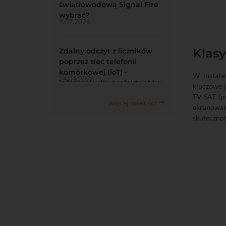
światłowodową Signal Fire
wybrać?
1.07.2026
Klasy
Zdalny odczyt z liczników
poprzez sieć telefonii
komórkowej (ioT) -
W instala
24.04.2026
infomacje dla projektantów
kluczowe j
TV-SAT (p
więcej nowości
ekranowani
skutecznoś