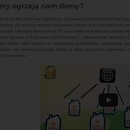
ery ogrzeją nam domy?
ka firma Nerdalize we współpracy z dostawcą energii elektrycznej Ene
danych. Do tej pory energia wydzielana podczas pracy serwerów w cen
dużych nakładów finansowych. Firma wpadła na doskonały pomysł wyko
ność serwera o dużej mocy obliczeniowej i... sterowalnego grzejnika.
gło zostać wykorzystane do ogrzewania pomieszczeń, zapewniając ty
adiator taki umieszczony może zostać w domu prywatnym stanowiąc uzup
 obliczeniową.