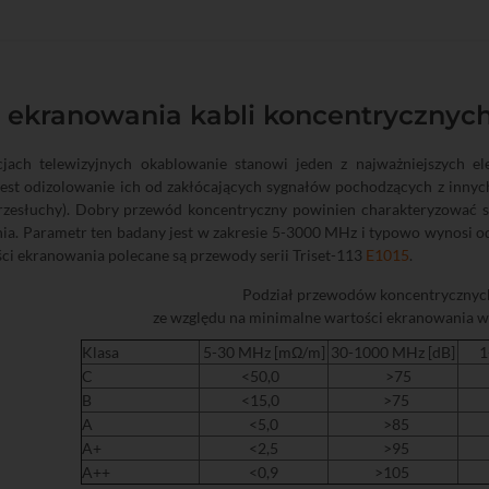
 ekranowania kabli koncentrycznych
cjach telewizyjnych okablowanie stanowi jeden z najważniejszych el
est odizolowanie ich od zakłócających sygnałów pochodzących z innych
rzesłuchy). Dobry przewód koncentryczny powinien charakteryzować s
a. Parametr ten badany jest w zakresie 5-3000 MHz i typowo wynosi od
ci ekranowania polecane są przewody serii Triset-113
E1015
.
Podział przewodów koncentrycznych
ze względu na minimalne wartości ekranowania
Klasa
5-30 MHz [mΩ/m]
30-1000 MHz [dB]
1
C
<50,0
>75
B
<15,0
>75
A
<5,0
>85
A+
<2,5
>95
A++
<0,9
>105