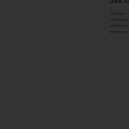
Jak 
Częstym p
rozwiązani
punkt-pun
pomocy pr