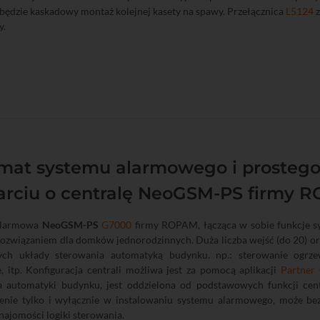
będzie kaskadowy montaż kolejnej kasety na spawy. Przełącznica
L5124
z
y.
mat systemu alarmowego i prostego
arciu o centralę NeoGSM-PS firmy 
 alarmowa
NeoGSM-PS
G7000
firmy ROPAM, łącząca w sobie funkcje s
ozwiązaniem dla domków jednorodzinnych. Duża liczba wejść (do 20) or
ch układy sterowania automatyką budynku. np.: sterowanie ogrzew
 itp. Konfiguracja centrali możliwa jest za pomocą aplikacji
Partner
a automatyki budynku, jest oddzielona od podstawowych funkcji centr
enie tylko i wyłącznie w instalowaniu systemu alarmowego, może bez
najomości logiki sterowania.