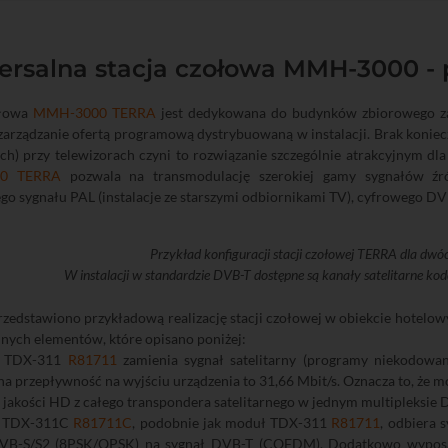
rsalna stacja czołowa MMH-3000 - pr
ołowa
MMH-3000 TERRA
jest dedykowana do budynków zbiorowego zami
 zarządzanie ofertą programową dystrybuowaną w instalacji. Brak koni
ych) przy telewizorach czyni to rozwiązanie szczególnie atrakcyjnym dl
0 TERRA
pozwala na transmodulację szerokiej gamy sygnałów źró
o sygnału PAL (instalacje ze starszymi odbiornikami TV), cyfrowego DV
Przykład konfiguracji stacji czołowej TERRA dla dwóc
W instalacji w standardzie DVB-T dostępne są kanały satelitarne 
zedstawiono przykładową realizację stacji czołowej w obiekcie hotelow
nych elementów, które opisano poniżej:
k TDX-311
R81711
zamienia sygnał satelitarny (programy niekodowa
 przepływność na wyjściu urządzenia to 31,66 Mbit/s. Oznacza to, że m
 jakości HD z całego transpondera satelitarnego w jednym multipleksie 
k TDX-311C
R81711C
, podobnie jak moduł TDX-311
R81711
, odbiera 
VB-S/S2 (8PSK/QPSK) na sygnał DVB-T (COFDM). Dodatkowo wyposaż