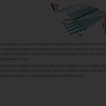
iają naukowcy, w zwykłym aparacie fotograficznym każdy piksel informuj
 o odległości obiektu od obiektywu. W przypadku układu NCI jest inaczej.
rzystuje do pomiaru zjawisko interferencji promieni świetlnych. W ten s
częstotliwość i fazę.
echnologia umożliwia skanowanie niewielkich obiektów, ale wszystko jest
cznych, by następne matryce były znacznie większe i liczyły setki lub n
woduje znaczący rozwój tej technologi w krótkim czasie.