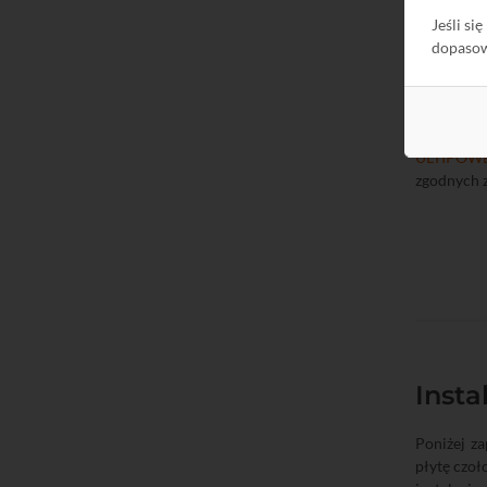
Jeśli si
dopaso
ULTIPOW
zgodnych z
Insta
Poniżej z
płytę czo