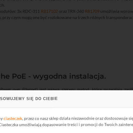
ch.
modułów: 3x RDC-311
R817102
oraz TRX-360
R81709
umożliwia wprowad
), przy czym mogą one być rozlokowane na trzech różnych transponderac
he PoE - wygodna instalacja.
.
Power over Ethernet
) jest nazwą szeregu metod, które pozwalają zasi
ym przesyle danych. Możliwe jest zasilanie urządzeń, takich jak: kamery, 
SOWUJEMY SIĘ DO CIEBIE
a IEEE ustanowiła standard zasilania PoE 802.3af, który został zmoderni
(wcześniejszy 802.3af) i typ drugi o maksymalnej przesyłanej mocy 30
anych urządzeń. Dzięki temu kamery z mocnymi oświetlaczami podczerwie
my
ciasteczek
, przez co nasz sklep działa niezawodnie oraz dostosowuje si
 Ciasteczka umożliwiają dopasowanie treści i promocji do Twoich zainter
firmy DIPOL znajdują się switche umożliwiające zasilanie urządzeń sie