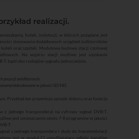
zykład realizacji.
eszkania, hoteli, instytucji, w których pożądane jest
eczności stosowania dodatkowych urządzeń (odbiorników
a hoteli oraz szpitali. Modułowa budowa stacji czołowej
dłowych. Na wyjściu stacji możliwe jest uzyskanie
B-T, bądź obu rodzajów sygnału jednocześnie.
h pozycji satelitarnych.
kodowane/niekodowane w jakości SD/HD.
ym. Przykład ten prezentuje sposób doboru oraz funkcje
ne z jednego transpondera) na cyfrowy sygnał DVB-T.
ożliwe jest umieszczenie około 7-8 programów w jakości
DVB-T.
sygnał z jednego transpondera i służy do transmodulacji
ony jest w moduł CI umożliwiający odbiór kanałów