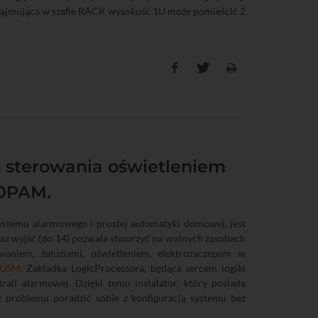
ajmująca w szafie RACK wysokość 1U może pomieścić 2
 sterowania oświetleniem
ROPAM.
ystemu alarmowego i prostej automatyki domowej, jest
az wyjść (do 14) pozwala stworzyć na wolnych zasobach
aniem, żaluzjami, oświetleniem, elektrozaczepem w
 GSM
. Zakładka LogicProcessora, będąca sercem logiki
ali alarmowej. Dzięki temu instalator, który posiada
 problemu poradzić sobie z konfiguracją systemu bez