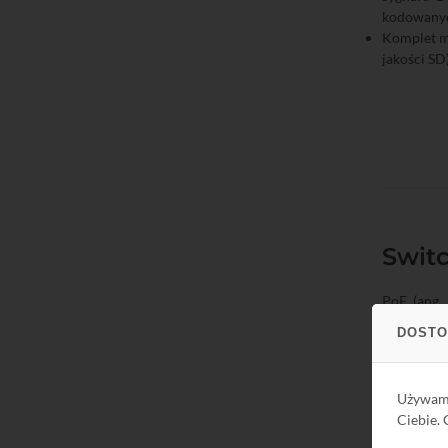
kodowany
Komplet 
jakości SD
Switc
PoE (ang
równoczesn
DOSTO
organizacj
pierwszy 
mocy zasil
Używa
skrętce.
Ciebie.
W ofercie 