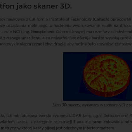
fon jako skaner 3D.
cy naukowcy z California Institute of Technology (Caltech) opracowal
cy urządzenia mobilnego, a następnie wydrukowanie replik na druk
nazwie NCI (ang.
Nanophotonic Coherent Imager
) ma rozmiary zaledwie mi
ółczesnego smartfonu, a co najważniejsze oferuje bardzo wysoką rozdzie
 one zwykle nieporęczne i zbyt drogie, aby można było rozważać zastoso
Skan 3D monety, wykonany w technice NCI z odl
ała, jak miniaturowa wersja systemu LIDAR (ang.
Light Detection and R
wiatłem lasera, a następnie rejestracji i analizie promieniowania od
 matrycy, w której każdy piksel jest odrębnym interferometrem.