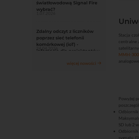
światłowodową Signal Fire
wybrać?
1.07.2026
Uniwe
Zdalny odczyt z liczników
Stacja cz
poprzez sieć telefonii
centralne
komórkowej (ioT) -
satelitarn
24.04.2026
infomacje dla projektantów
MMH-300
analogoweg
więcej nowości
Powyżej pr
poszczegól
Odbiorni
Maksymalna
SD lub 2 w
Odbiorni
sygnału D