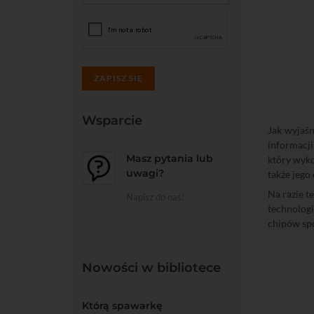
ZAPISZ SIĘ
Wsparcie
Jak wyjaśn
informacji
Masz pytania lub
który wyko
uwagi?
także jego 
Na razie t
Napisz do nas!
technologi
chipów spo
Nowości w bibliotece
Którą spawarkę