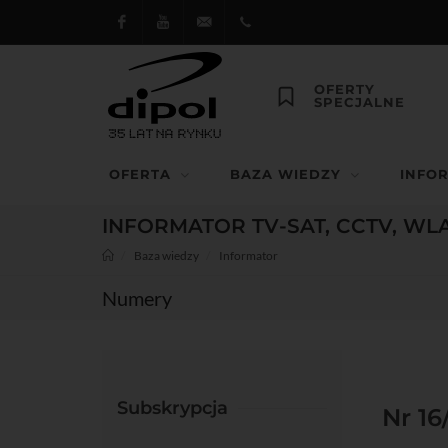
Facebook
Youtube
dipol@dipol.com.pl
+48
OFERTY
SPECJALNE
12
644
OFERTA
BAZA WIEDZY
INFO
29 13
INFORMATOR TV-SAT, CCTV, WL
Baza wiedzy
Informator
Numery
Subskrypcja
Nr 16