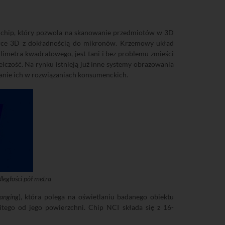
i chip, który pozwola na skanowanie przedmiotów w 3D
arce 3D z dokładnością do mikronów. Krzemowy układ
limetra kwadratowego, jest tani i bez problemu zmieści
lczość. Na rynku istnieją już inne systemy obrazowania
wanie ich w rozwiązaniach konsumenckich.
egłości pół metra
anging
), która polega na oświetlaniu badanego obiektu
bitego od jego powierzchni. Chip NCI składa się z 16-