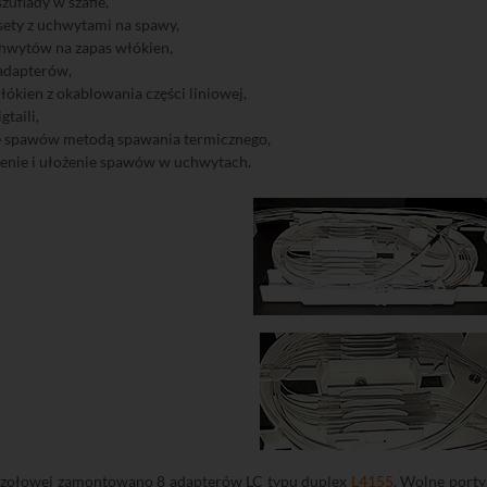
szuflady w szafie,
ety z uchwytami na spawy,
hwytów na zapas włókien,
 adapterów,
łókien z okablowania części liniowej,
gtaili,
 spawów metodą spawania termicznego,
enie i ułożenie spawów w uchwytach.
czołowej zamontowano 8 adapterów LC typu duplex
L4155
. Wolne porty