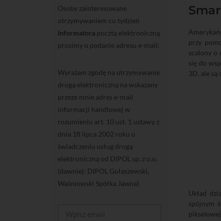
Smart
Osoby zainteresowane
otrzymywaniem co tydzień
Amerykańs
Informatora
pocztą elektroniczną
przy pomo
prosimy o podanie adresu e-mail:
scalony o 
się do wsp
Wyrażam zgodę na otrzymywanie
3D, ale są
drogą elektroniczną na wskazany
przeze mnie adres e-mail
informacji handlowej w
rozumieniu art. 10 ust. 1 ustawy z
dnia 18 lipca 2002 roku o
świadczeniu usług drogą
elektroniczną od DIPOL sp. z o.o.
(dawniej: DIPOL Gołaszewski,
Waśniowski Spółka Jawna)
Układ dzi
spójnym ś
pikselowej