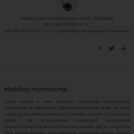
Obudowy kamer kopułowych firmy Sunell z linii Effectus:
IRC13/40ATVD/B
M10763
oraz IRC13/40AUVD
M10761
pozwalają na ukrycie połączeń kablowych
Mobilny monitoring.
Coraz częściej w wielu pojazdach specjalnego przeznaczenia
montowane są rejestratory. Zapisują one nie tylko trasę, ale także
rejestrują zdarzenia na zewnątrz i wewnątrz pojazdu. Pozwalają na
nadzór nad przewożonymi pasażerami, wykrywanie
nieprawidłowości podczas użytkowania pojazdu, jak np.: niezapięte
pasy bezpieczeństwa, nieuzasadnione otwieranie wlewu paliwa,