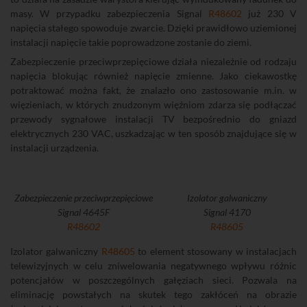
masy. W przypadku zabezpieczenia Signal
R48602
już 230 V
napięcia stałego spowoduje zwarcie. Dzięki prawidłowo uziemionej
instalacji napięcie takie poprowadzone zostanie do ziemi.
Zabezpieczenie przeciwprzepięciowe działa niezależnie od rodzaju
napięcia blokując również napięcie zmienne. Jako ciekawostkę
potraktować można fakt, że znalazło ono zastosowanie m.in. w
więzieniach, w których znudzonym więźniom zdarza się podłączać
przewody sygnałowe instalacji TV bezpośrednio do gniazd
elektrycznych 230 VAC, uszkadzając w ten sposób znajdujące się w
instalacji urządzenia.
Zabezpieczenie przeciwprzepięciowe
Izolator galwaniczny
Signal 4645F
Signal 4170
R48602
R48605
Izolator galwaniczny
R48605
to element stosowany w instalacjach
telewizyjnych w celu zniwelowania negatywnego wpływu różnic
potencjałów w poszczególnych gałęziach sieci. Pozwala na
eliminację powstałych na skutek tego zakłóceń na obrazie