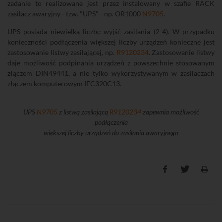
zadanie to realizowane jest przez instalowany w szafie RACK
zasilacz awaryjny - tzw. "UPS" - np. OR1000
N9705
.
UPS posiada niewielką liczbę wyjść zasilania (2-4). W przypadku
konieczności podłączenia większej liczby urządzeń konieczne jest
zastosowanie listwy zasilającej, np.
R9120234
. Zastosowanie listwy
daje możliwość podpinania urządzeń z powszechnie stosowanym
złączem DIN49441, a nie tylko wykorzystywanym w zasilaczach
złączem komputerowym IEC320C13.
UPS
N9705
z listwą zasilającą
R9120234
zapewnia możliwość
podłączenia
większej liczby urządzeń do zasilania awaryjnego