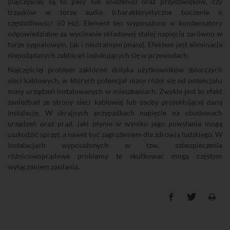
(najczęściej są to pasy lub śnieżenie) oraz przydźwięków, czy
trzasków w torze audio (charakterystyczne buczenie o
częstotliwości 50 Hz). Element ten wyposażono w kondensatory
odpowiedzialne za wycinanie składowej stałej napięcia zarówno w
torze sygnałowym, jak i neutralnym (masa). Efektem jest eliminacja
niepożądanych zakłóceń indukujących się w przewodach.
Najczęściej problem zakłóceń dotyka użytkowników zbiorczych
sieci kablowych, w których potencjał masy różni się od potencjału
masy urządzeń instalowanych w mieszkaniach. Zwykle jest to efekt
zaniedbań ze strony sieci kablowej lub osoby projektującej daną
instalację. W skrajnych przypadkach napięcie na obudowach
urządzeń oraz prąd, jaki płynie w wyniku jego powstania mogą
uszkodzić sprzęt, a nawet być zagrożeniem dla zdrowia ludzkiego. W
instalacjach wyposażonych w tzw. zabezpieczenia
różnicowoprądowe problemy te skutkować mogą częstym
wyłączaniem zasilania.