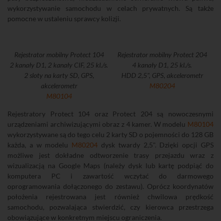
wykorzystywanie samochodu w celach prywatnych. Są także
pomocne w ustaleniu sprawcy kolizji.
Rejestrator mobilny Protect 104
Rejestrator mobilny Protect 204
2 kanały D1, 2 kanały CIF, 25 kl./s.
4 kanały D1, 25 kl./s.
2 sloty na karty SD, GPS,
HDD 2,5", GPS, akcelerometr
akcelerometr
M80204
M80104
Rejestratory Protect 104 oraz Protect 204 są nowoczesnymi
urządzeniami archiwizującymi obraz z 4 kamer. W modelu
M80104
wykorzystywane są do tego celu 2 karty SD o pojemności do 128 GB
każda, a w modelu
M80204
dysk twardy 2,5". Dzięki opcji GPS
możliwe jest dokładne odtworzenie trasy przejazdu wraz z
wizualizacją na Google Maps (należy dysk lub kartę podpiąć do
komputera PC i zawartość wczytać do darmowego
oprogramowania dołączonego do zestawu). Oprócz koordynatów
położenia rejestrowana jest również chwilowa prędkość
samochodu, pozwalająca stwierdzić, czy kierowca przestrzega
obowiązujące w konkretnym miejscu ograniczenia.