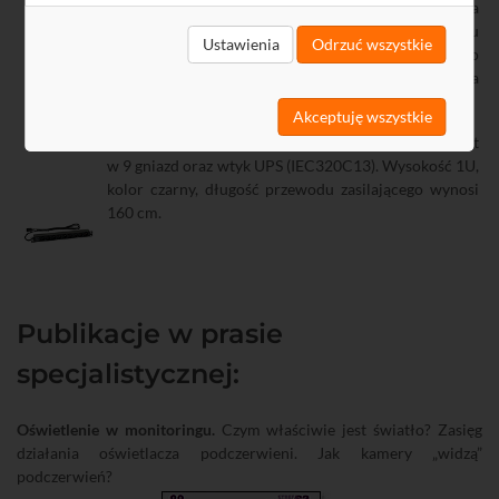
kamery jest możliwość wykonania zbliżenia
cyfrowego. Do generowania powiększonego obrazu
Ustawienia
Odrzuć wszystkie
używana jest mniejsza część przetwornika - dzięki jego
wysokiej rozdzielczości nie następuje znacząca utrata
jakości obrazu.
Akceptuję wszystkie
Listwa zasilająca rack 19'
R9120234
wyposażona jest
w 9 gniazd oraz wtyk UPS (IEC320C13). Wysokość 1U,
kolor czarny, długość przewodu zasilającego wynosi
160 cm.
Publikacje w prasie
specjalistycznej:
Oświetlenie w monitoringu.
Czym właściwie jest światło? Zasięg
działania oświetlacza podczerwieni. Jak kamery „widzą”
podczerwień?