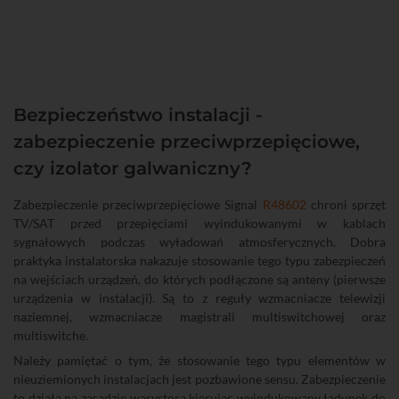
Bezpieczeństwo instalacji -
zabezpieczenie przeciwprzepięciowe,
czy izolator galwaniczny?
Zabezpieczenie przeciwprzepięciowe Signal
R48602
chroni sprzęt
TV/SAT przed przepięciami wyindukowanymi w kablach
sygnałowych podczas wyładowań atmosferycznych. Dobra
praktyka instalatorska nakazuje stosowanie tego typu zabezpieczeń
na wejściach urządzeń, do których podłączone są anteny (pierwsze
urządzenia w instalacji). Są to z reguły wzmacniacze telewizji
naziemnej, wzmacniacze magistrali multiswitchowej oraz
multiswitche.
Należy pamiętać o tym, że stosowanie tego typu elementów w
nieuziemionych instalacjach jest pozbawione sensu. Zabezpieczenie
to działa na zasadzie warystora kierując wyindukowany ładunek do