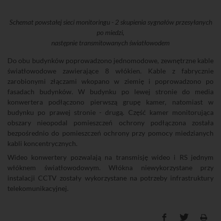
Schemat powstałej sieci monitoringu - 2 skupienia sygnałów przesyłanych
po miedzi,
następnie transmitowanych światłowodem
Do obu budynków poprowadzono jednomodowe, zewnętrzne kable
światłowodowe zawierające 8 włókien. Kable z fabrycznie
zarobionymi złączami wkopano w ziemię i poprowadzono po
fasadach budynków. W budynku po lewej stronie do media
konwertera podłączono pierwszą grupę kamer, natomiast w
budynku po prawej stronie - drugą. Część kamer monitorująca
obszary nieopodal pomieszczeń ochrony podłączona została
bezpośrednio do pomieszczeń ochrony przy pomocy miedzianych
kabli koncentrycznych.
Wideo konwertery pozwalają na transmisję wideo i RS jednym
włóknem światłowodowym. Włókna niewykorzystane przy
instalacji CCTV zostały wykorzystane na potrzeby infrastruktury
telekomunikacyjnej.