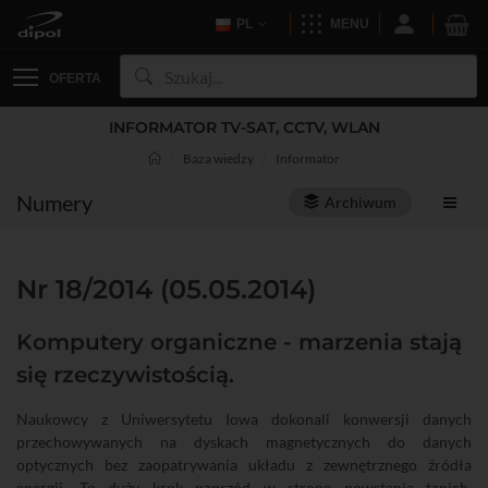
PL
MENU
OFERTA
INFORMATOR TV-SAT, CCTV, WLAN
Baza wiedzy
Informator
Numery
Archiwum
Nr 18/2014 (05.05.2014)
Komputery organiczne - marzenia stają
się rzeczywistością.
Naukowcy z Uniwersytetu Iowa dokonali konwersji danych
przechowywanych na dyskach magnetycznych do danych
optycznych bez zaopatrywania układu z zewnętrznego źródła
energii. To duży krok naprzód w stronę powstania tanich,