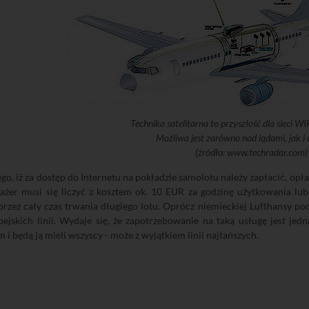
Technika satelitarna to przyszłość dla sieci W
Możliwa jest zarówno nad lądami, jak i
(źródło: www.techradar.com)
o, iż za dostęp do Internetu na pokładzie samolotu należy zapłacić, opła
ażer musi się liczyć z kosztem ok. 10 EUR za godzinę użytkowania lub
przez cały czas trwania długiego lotu. Oprócz niemieckiej Lufthansy p
pejskich linii. Wydaje się, że zapotrzebowanie na taką usługę jest jedn
 i będą ją mieli wszyscy - może z wyjątkiem linii najtańszych.