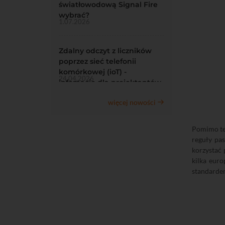
światłowodową Signal Fire
wybrać?
1.07.2026
Zdalny odczyt z liczników
poprzez sieć telefonii
komórkowej (ioT) -
24.04.2026
infomacje dla projektantów
więcej nowości
Pomimo teg
reguły pas
korzystać 
kilka euro
standardem