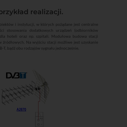
zykład realizacji.
któw i instytucji, w których pożądane jest centralne
ości stosowania dodatkowych urządzeń (odbiorników
 dla hoteli oraz np. szpitali. Modułowa budowa stacji
 źródłowych. Na wyjściu stacji możliwe jest uzyskanie
B-T, bądź obu rodzajów sygnału jednocześnie.