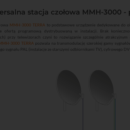
rsalna stacja czołowa MMH-3000 - pr
ołowa
MMH-3000 TERRA
to podstawowe urządzenie dedykowane do obie
ie ofertą programową dystrybuowaną w instalacji. Brak konieczn
nych) przy telewizorach czyni to rozwiązanie szczególnie atrakcyjnym
MMH-3000 TERRA
pozwala na transmodulację szerokiej gamy sygnałów
o sygnału PAL (instalacje ze starszymi odbiornikami TV), cyfrowego DV