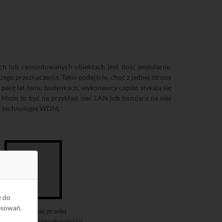
h lub remontowanych obiektach jest dość popularne.
ego przeznaczenia. Takie podejście, choć z jednej strony
h parę lat temu budynkach, wykonawcy często stykają się
 Może to być na przykład sieć LAN lub bazujący na niej
ce technologię WDM.
ę do
esowań.
 komunikuje się ze sobą
ystując 2 różne długości fal