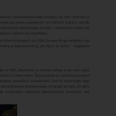
ystania z bezprzewodowego dostępu do sieci Internet za
zaoferują swoim pasażerom na średnich trasach szeroki
średnictwem specjalnego portalu - użytkownik będzie się
aptopa, tabletu lub smartfonu.
w lotach krajowych po USA, Europa długo zwlekała z jej
rowaną przepustowością, ale łączy je jedno - względnie
o w USA, zbudował na terenie całego kraju sieć stacji
olotami a Internetem. Rozwiązanie to umożliwia przesył
iędzy wszystkich pasażerów) i jest to duża wada tego
o zainstalowania dodatkowego, drogiego sprzętu. Drugim
 możliwości realizacji jakichkolwiek transmisji nad