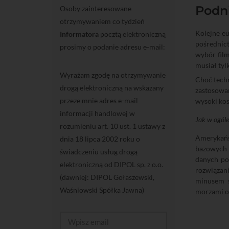
Podni
Osoby zainteresowane
otrzymywaniem co tydzień
Kolejne eu
Informatora
pocztą elektroniczną
pośrednict
prosimy o podanie adresu e-mail:
wybór film
musiał tyl
Wyrażam zgodę na otrzymywanie
Choć techn
drogą elektroniczną na wskazany
zastosowan
przeze mnie adres e-mail
wysoki kos
informacji handlowej w
Jak w ogóle
rozumieniu art. 10 ust. 1 ustawy z
Amerykańs
dnia 18 lipca 2002 roku o
bazowych 3
świadczeniu usług drogą
danych po
elektroniczną od DIPOL sp. z o.o.
rozwiązani
(dawniej: DIPOL Gołaszewski,
minusem s
Waśniowski Spółka Jawna)
morzami o