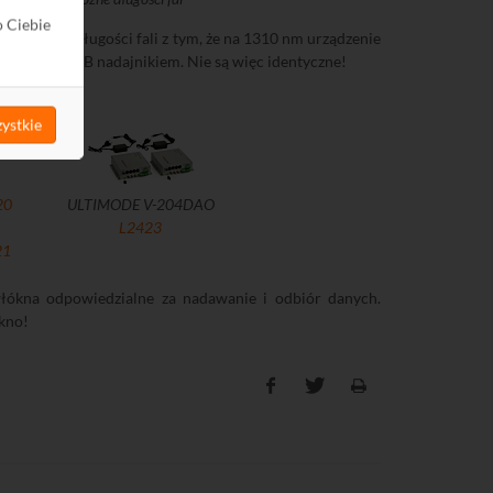
o Ciebie
ą te same długości fali z tym, że na 1310 nm urządzenie
biornikiem a B nadajnikiem. Nie są więc identyczne!
ystkie
20
ULTIMODE V-204DAO
L2423
21
łókna odpowiedzialne za nadawanie i odbiór danych.
kno!