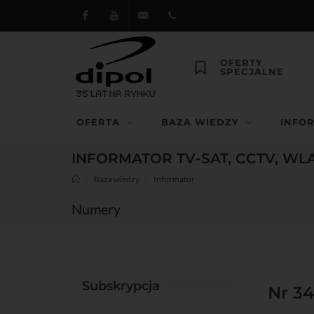
Facebook
Youtube
dipol@dipol.com.pl
+48
OFERTY
SPECJALNE
12
644
OFERTA
BAZA WIEDZY
INFO
29 13
INFORMATOR TV-SAT, CCTV, WL
Baza wiedzy
Informator
Numery
Subskrypcja
Nr 34