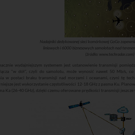
Nadajniki dedykowanej sieci komórkowej GoGo zapewni
liniowych i 6000 biznesowych samolotach nad teren
(źródło: www.techradar.com)
nacznie wydajniejszym systemem jest ustanowienie transmisji pomięd
łącza "w dół", czyli do samolotu, może wynosić nawet 50 Mb/s, co w
nia w postaci braku transmisji nad morzami i oceanami, czyni tę tech
niejsze jest wykorzystanie częstotliwości 12-18 GHz z pasma Ku. Planow
sma Ka (26-40 GHz), dzięki czemu oferowane prędkości transmisji jeszcze