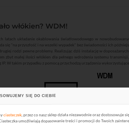
ało włókien? WDM!
ch latach układanie okablowania światłowodowego w nowobudowanyc
da się "na przyszłość i na wszelki wypadek" bez świadomości ich późniejsz
 drugiej rodzi pewne problemy. Realizując dziś instalację w doposażanyc
m zbyt małej ilości włókien dla pełnego wdrożenia systemu transmisji.
g IP. W takim przypadku z pomocą przychodzą urządzenia wykorzystują
SOWUJEMY SIĘ DO CIEBIE
my
ciasteczek
, przez co nasz sklep działa niezawodnie oraz dostosowuje si
 Ciasteczka umożliwiają dopasowanie treści i promocji do Twoich zainter
Zasada działania systemu z WDM: para urządzeń A i B
w obu kierunkach po jednym włóknie jednomodowym, wykorz