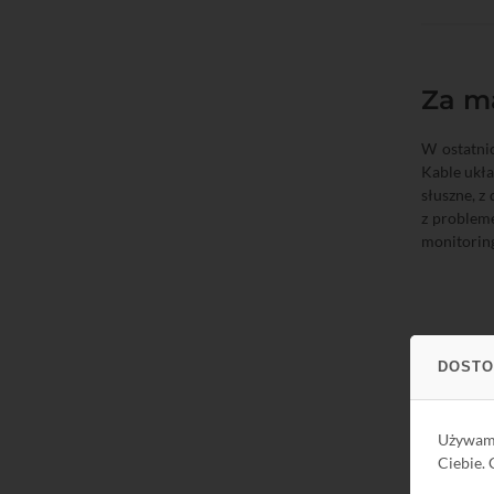
Za m
W ostatni
Kable ukła
słuszne, z
z probleme
monitorin
DOSTO
Używa
Ciebie.