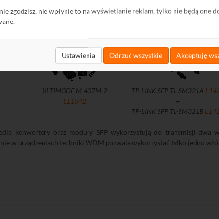
ę nie zgodzisz, nie wpłynie to na wyświetlanie reklam, tylko nie będą one d
M należy zastosować urządzenia z kompletu lub takie, które wykorzystuj
wane.
ajnikiem a urządzenie B odbiornikiem, a na 1550 nm urządzenie A jest od
Ustawienia
Odrzuć wszystkie
Akceptuję wsz
ULTIMODE M-407M-2
TP-LINK SFP TL-SM321A
L14
L11542
+
TP-LINK SFP TL-SM321B
L14
dia konwertery oraz moduły SFP wykorzystują do transmisji dwa w
nie w urządzeniach techniki WDM pozwala wykorzystać tylko jedno włó