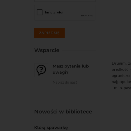
ZAPISZ SIĘ
Wsparcie
Drugim, z
Masz pytania lub
prędkość 
uwagi?
ogranicze
najpopular
Napisz do nas!
- m.in. pa
Nowości w bibliotece
Którą spawarkę