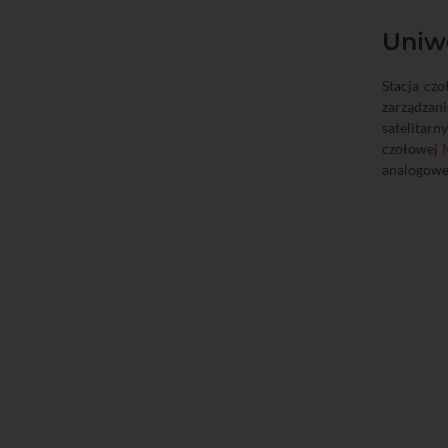
Uniwe
Stacja cz
zarządzan
satelitar
czołowej
analogoweg