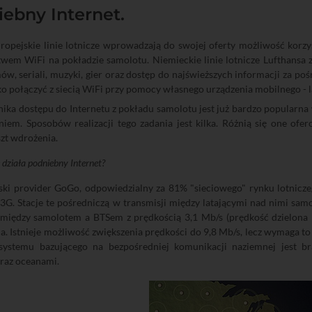
ebny Internet.
ropejskie linie lotnicze wprowadzają do swojej oferty możliwość korz
wem WiFi na pokładzie samolotu. Niemieckie linie lotnicze Lufthansa 
ów, seriali, muzyki, gier oraz dostęp do najświeższych informacji za po
ko połączyć z siecią WiFi przy pomocy własnego urządzenia mobilnego - l
ika dostępu do Internetu z pokładu samolotu jest już bardzo popularna 
iem. Sposobów realizacji tego zadania jest kilka. Różnią się one ofe
zt wdrożenia.
 działa podniebny Internet?
ki provider GoGo, odpowiedzialny za 81% "sieciowego" rynku lotniczeg
G. Stacje te pośredniczą w transmisji między latającymi nad nimi sam
między samolotem a BTSem z prędkością 3,1 Mb/s (prędkość dzielona m
a. Istnieje możliwość zwiększenia prędkości do 9,8 Mb/s, lecz wymaga t
ystemu bazującego na bezpośredniej komunikacji naziemnej jest brak
raz oceanami.