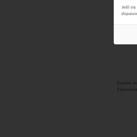
Jeśli si
W łączu WD
dopaso
A jest nad
Zwykłe me
Zastosowa