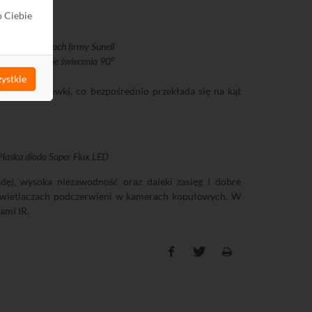
o Ciebie
wany w kamerach firmy Sunell
o
ich diod o kącie świecenia 90
ystkie
ałtem soczewki, co bezpośrednio przekłada się na kąt
Płaska dioda Super Flux LED
dę), wysoka niezawodność oraz daleki zasięg i dobre
 oświetlaczach podczerwieni w kamerach kopułowych. W
ami IR.