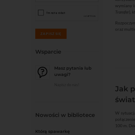
wymiany i
Transfer
), 
Rozpoczyn
oraz multi
ZAPISZ SIĘ
Wsparcie
Masz pytania lub
uwagi?
Napisz do nas!
Jak 
świa
W sytuacj
Nowości w bibliotece
połączenie
100 m. Dod
Którą spawarkę