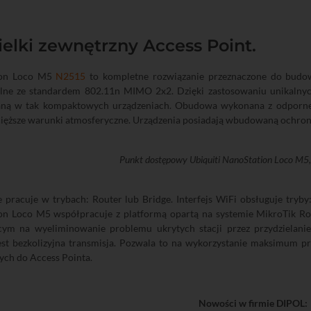
elki zewnętrzny Access Point.
ion Loco M5
N2515
to kompletne rozwiązanie przeznaczone do budo
lne ze standardem 802.11n MIMO 2x2. Dzięki zastosowaniu unikalnyc
aną w tak kompaktowych urządzeniach. Obudowa wykonana z odporne
cięższe warunki atmosferyczne. Urządzenia posiadają wbudowaną ochron
Punkt dostępowy Ubiquiti NanoStation Loco M
 pracuje w trybach: Router lub Bridge. Interfejs WiFi obsługuje tryb
on Loco M5 współpracuje z platformą opartą na systemie MikroTik Ro
cym na wyeliminowanie problemu ukrytych stacji przez przydzielani
st bezkolizyjna transmisja. Pozwala to na wykorzystanie maksimum prz
ych do Access Pointa.
Nowości w firmie DIPOL: