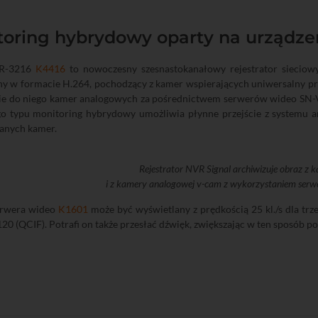
oring hybrydowy oparty na urządzen
VR-3216
K4416
to nowoczesny szesnastokanałowy rejestrator sieciowy
y w formacie H.264, pochodzący z kamer wspierających uniwersalny pr
ie do niego kamer analogowych za pośrednictwem serwerów wideo S
go typu monitoring hybrydowy umożliwia płynne przejście z systemu a
nych kamer.
Rejestrator NVR Signal archiwizuje obraz z k
i z kamery analogowej v-cam z wykorzystaniem serw
erwera wideo
K1601
może być wyświetlany z prędkością 25 kl./s dla trz
20 (QCIF). Potrafi on także przesłać dźwięk, zwiększając w ten sposó