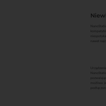
Niewi
NanoStat
kompatybi
niespotyk
nawet naj
Urządzenie
NanoStati
pozwalają
możliwa je
podłączon