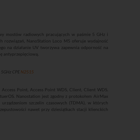
wy mostów radiowych pracujących w paśmie 5 GHz i
h rozwiązań, NanoStation Loco M5 oferuje wydajność
go na działanie UV tworzywa zapewnia odporność na
ę antyprzepięciową.
5, 5GHz CPE
N2515
y: Access Point, Access Point WDS, Client, Client WDS.
tuerOS. Nanostation jest zgodny z protokołem AirMax
e urządzeniom szczelin czasowych (TDMA), w których
epustowości nawet przy dziesiątkach stacji klienckich