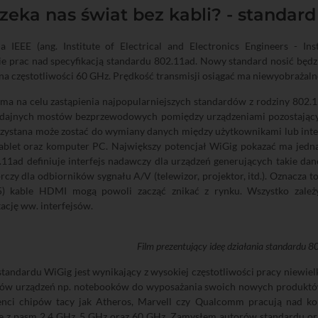
zeka nas świat bez kabli? - standard
ja IEEE (ang. Institute of Electrical and Electronics Engineers - In
e prac nad specyfikacją standardu 802.11ad. Nowy standard nosić będz
na częstotliwości 60 GHz. Prędkość transmisji osiągać ma niewyobrażaln
ma na celu zastąpienia najpopularniejszych standardów z rodziny 802.1
dajnych mostów bezprzewodowych pomiędzy urządzeniami pozostającymi
zystana może zostać do wymiany danych między użytkownikami lub integ
tablet oraz komputer PC. Największy potencjał WiGig pokazać ma jedna
.11ad definiuje interfejs nadawczy dla urządzeń generujących takie dane
rczy dla odbiorników sygnału A/V (telewizor, projektor, itd.). Oznacza t
) kable HDMI mogą powoli zacząć znikać z rynku. Wszystko zależ
cję ww. interfejsów.
Film prezentujący ideę działania standardu 
andardu WiGig jest wynikający z wysokiej częstotliwości pracy niewielki
ów urządzeń np. notebooków do wyposażania swoich nowych produktów 
enci chipów tacy jak Atheros, Marvell czy Qualcomm pracują nad ko
ie z pasm 2.4 GHz, 5 GHz oraz 60 GHz. Zamysłem autorów standardu or