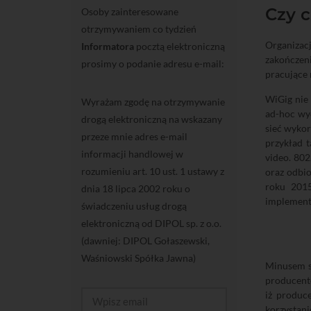
Czy c
Osoby zainteresowane
otrzymywaniem co tydzień
Organizac
Informatora
pocztą elektroniczną
zakończeni
prosimy o podanie adresu e-mail:
pracujące 
WiGig nie 
Wyrażam zgodę na otrzymywanie
ad-hoc wy
drogą elektroniczną na wskazany
sieć wykor
przeze mnie adres e-mail
przykład 
informacji handlowej w
video. 802
rozumieniu art. 10 ust. 1 ustawy z
oraz odbio
roku 2015
dnia 18 lipca 2002 roku o
implementa
świadczeniu usług drogą
elektroniczną od DIPOL sp. z o.o.
(dawniej: DIPOL Gołaszewski,
Waśniowski Spółka Jawna)
Minusem st
producent
iż produc
korzystan