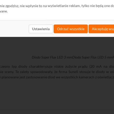
ywane w nowoczesnym oświetleniu samochodowym.
ę nie zgodzisz, nie wpłynie to na wyświetlanie reklam, tylko nie będą one d
wane.
Oświetlacz podczerwieni z diodami LED Super Flux monto
o
składa się z 7 diod 3 mm o kącie świecenia 60
oraz 5 płask
Ustawienia
Odrzuć wszystkie
Akceptuję wsz
er Flux dostępne są w wykonaniach różniących się pomiędzy sobą kszt
Dioda Super Flux LED 3 mm
Dioda Super Flux LED 5 mm
zesny typ diody charakteryzuje niskie zużycie prądu (20 mA na dio
nie sceny. Te zalety spowodowały, że firma Sunell stosuje te diody w
i planowane jest zastosowanie diod we wszystkich kamerach z oświetlacz