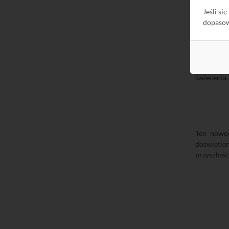
wykorzyst
Jeśli si
dopaso
Diody Sup
świecenia.
Ten nowoc
doświetle
przyszłośc