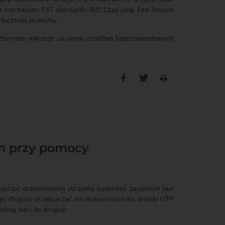
ie mechanizm FST standardu 802.11ad (ang.
Fast Sesssion
technikę przesyłu.
d szturmem wkroczy na rynek urządzeń bezprzewodowych
em przy pomocy
poprzez dobudowanie skrzydła budynku), zasadnym jest
jego długość przekraczać ma maksymalne dla skrętki UTP
dnej sieci do drugiej.