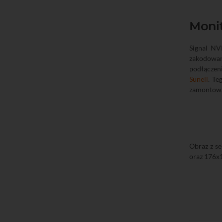
Monit
Signal N
zakodowan
podłączen
Sunell
. Te
zamontowa
Obraz z s
oraz 176x1