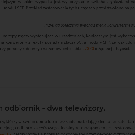
tniejszym w takim wypadku jest wykorzystanie switcha z gniazdami 
– moduł SFP. Przykład zastosowania tych urządzeń przedstawiono na p
Przykład połączenia switcha z media konwerterem p
 na typy złączy występujące w urządzeniach, koniecznym jest wykorzys
ia konwertery z reguły posiadają złącza SC, a moduły SFP, ze względu n
rzy pomocy robionego na zamówienie kabla
L7370
o żądanej długości.
 odbiornik - dwa telewizory.
y, którzy w swoim domu lub mieszkaniu posiadają jeden tuner satelitarn
kolejnego odbiornika cyfrowego. Idealnym rozwiązaniem jest zastosowa
94115
. Zestaw pozwala przesłać odkodowany przez dekoder cyfrowy ka