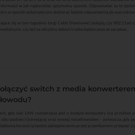
nformacji w jak najbardziej optymalny sposób. Odpowiadać za to będz
który w sposób automatyczny dobierać będzie odpowiednią do warunków 
ające się w tym tygodniu targi Cebit (Hannover) pokażą, czy 802.11a
medialnych, czy też na oficjalny debiut trzeba będzie jeszcze zaczekać.
połączyć switch z media konwerter
tłowodu?
ach, gdy sieć LAN rozszerzana jest o kolejne komputery (na przykład 
 obu podsieci (istniejącej oraz nowej) światłowodem - zwłaszcza, gdy 
atkową korzyścią będzie zabezpieczenie przed przenikaniem przepięć z je