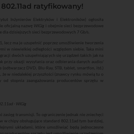
 802.11ad ratyfikowany!
stytut Inżynierów Elektryków i Elektroników) ogłosiła
ie oficjalną nazwę
WiGig
i obejmie sieci bezprzewodowe
e dla dzisiejszych sieci bezprzewodowych 7 Gb/s.
1, lecz ma je uzupełnić poprzez umożliwienie tworzenia
 w niewielkiej odległości względem siebie. Taka mini
racji dwóch uzupełniających się urządzeń takich jak na
k przy okazji wysyłania oraz odbierania danych audio/
 (odtwarzacz DVD, Blu-Ray, STB, tablet, smartfon, itd.)
o, że w niedalekiej przyszłości (znawcy rynku mówią tu o
y od stopnia zaangażowania producentów sprzętu w
802.11ad - WiGig
 zasięg transmisji. To ograniczenie jednak nie zniechęci
w chipy obsługujące standard 802.11ad tym bardziej,
lejnymi układami, które umożliwiać będą jednoczesne
az producentów sprzętu jest umożliwienie urządzeniom