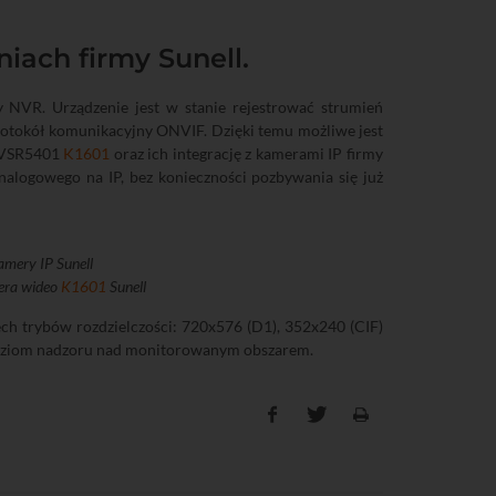
iach firmy Sunell.
 NVR. Urządzenie jest w stanie rejestrować strumień
otokół komunikacyjny ONVIF. Dzięki temu możliwe jest
N-VSR5401
K1601
oraz ich integrację z kamerami IP firmy
nalogowego na IP, bez konieczności pozbywania się już
amery IP Sunell
era wideo
K1601
Sunell
ech trybów rozdzielczości: 720x576 (D1), 352x240 (CIF)
b poziom nadzoru nad monitorowanym obszarem.