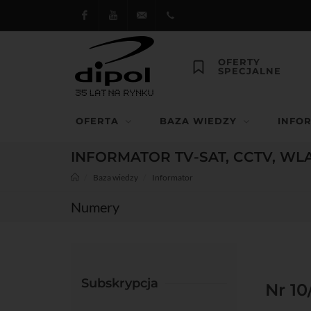
Facebook
Youtube
dipol@dipol.com.pl
+48
OFERTY
SPECJALNE
12
644
OFERTA
BAZA WIEDZY
INFO
29 13
INFORMATOR TV-SAT, CCTV, WL
Baza wiedzy
Informator
Numery
Subskrypcja
Nr 10