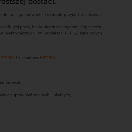
ostszej postaci.
odne oprogramowanie, tę zasadę przyjął i zrealizował
 o długiej pracy, bez konieczności ingerencji operatora.
w elektronicznych. W modelach 8 i 16-kanałowych
72508
i 16-kanałowy
M72516
.
jednocześnie,
lnych uprawnień zdalnych i lokalnych,