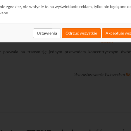
az ułożenie dodatkowego przewodu.
ę nie zgodzisz, nie wpłynie to na wyświetlanie reklam, tylko nie będą one d
ku, gdy ułożenie dodatkowego przewodu nie jest możliwe, można zastos
wane.
nych na dwóch nośnych, w jednym przewodzie koncentrycznym. Mowa o 
Ustawienia
Odrzuć wszystkie
Akceptuję wsz
Nadajnik Twinsender
R85260
e pozwala na transmisję jednym przewodem koncentrycznym dwóch 
Idea zastosowania Twinsendera
R8