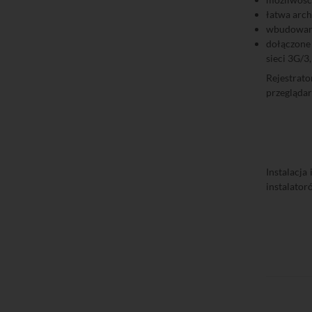
łatwa arch
wbudowany 
dołączone
sieci 3G/3
Rejestrat
przeglądar
Instalacja
instalator