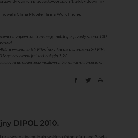
o przewidywanych przepustowościach 1 Gb/s - downlink i
rmowała China Mobile i firma WordPhone.
G powinna zapewniać transmisję mobilną o przepływności 100
órkowej.
 Mb/s, a wysyłania 86 Mb/s (przy kanale o szerokości 20 MHz,
0 Mb/s nazywana jest technologią 3,9G.
alając jej na osiągnięcie możliwości transmisji multimediów.
jny DIPOL 2010.
pod przewodnictwem krakowskiego fotografa, pana Pawła