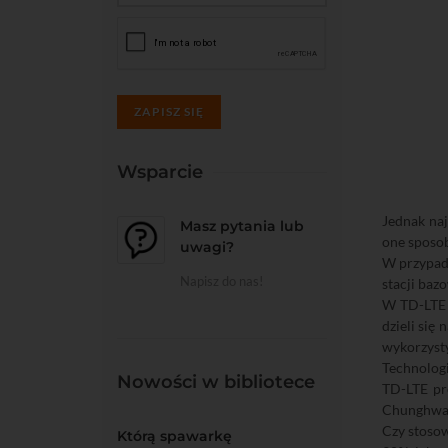
ZAPISZ SIĘ
Wsparcie
Jednak naj
Masz pytania lub
one sposo
uwagi?
W przypadk
Napisz do nas!
stacji bazo
W TD-LTE 
dzieli się
wykorzyst
Technologi
Nowości w bibliotece
TD-LTE pre
Chunghwa 
Czy stosow
Którą spawarkę