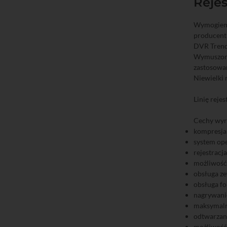
Rejes
Wymogiem 
producent
DVR Trend 
Wymuszon
zastosowan
Niewielki 
Linię reje
Cechy wyr
kompresja
system ope
rejestracj
możliwość 
obsługa ze
obsługa f
nagrywanie
maksymalna
odtwarzani
możliwość