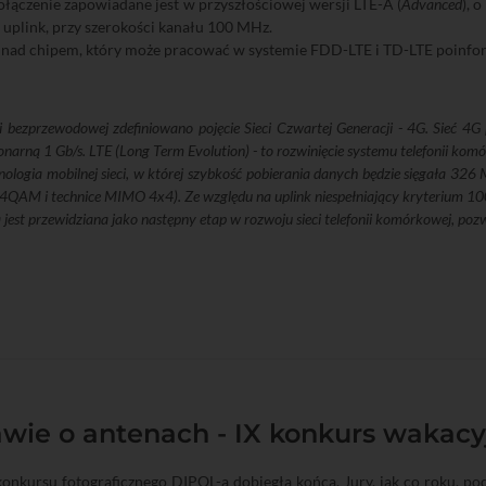
ołączenie zapowiadane jest w przyszłościowej wersji LTE-A (
Advanced
), 
 uplink, przy szerokości kanału 100 MHz.
 nad chipem, który może pracować w systemie FDD-LTE i TD-LTE poinfo
i bezprzewodowej zdefiniowano pojęcie Sieci Czwartej Generacji - 4G. Sieć 4
jonarną 1 Gb/s. LTE (Long Term Evolution) - to rozwinięcie systemu telefonii kom
nologia mobilnej sieci, w której szybkość pobierania danych będzie sięgała 326
4QAM i technice MIMO 4x4). Ze względu na uplink niespełniający kryterium 10
 jest przewidziana jako następny etap w rozwoju sieci telefonii komórkowej, pozw
wie o antenach - IX konkurs wakacy
konkursu fotograficznego DIPOL-a dobiegła końca. Jury, jak co roku, 