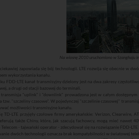
Na wiosnę 2010 uruchomiono w Szanghaju in
ciekawiej zapowiada się bój technologii. LTE rozwija się obecnie w d
bem wykorzystania kanału.
u FDD-LTE kanał transmisyjny dzielony jest na dwa zakresy częstotliwoś
wej, a drugi od stacji bazowej do terminali.
transmisja "uplink" i "downlink" prowadzona jest w całym dostępnym k
 na tzw. "szczeliny czasowe". W pojedynczej "szczelinie czasowej" transmis
ywać możliwości transmisyjne kanału.
ę TD-LTE przyjęły czołowe firmy amerykańskie: Verizon, Clearwire, AT&T
ferują także Chiny, które, jak szacują fachowcy, mogą mieć nawet 40%
Telecom - tajwański operator - zdecydował się na rozwiązanie FDD-LTE
anie dwóch technologii oznacza brak kompatybilności w światowej teleko