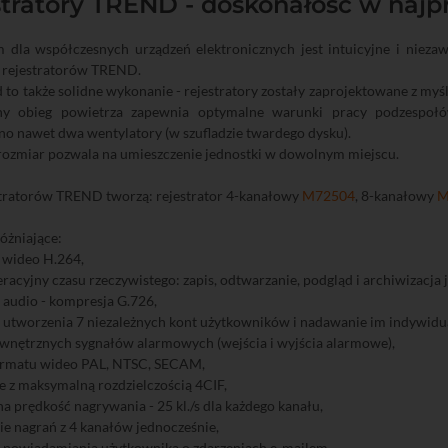
tratory TREND - doskonałość w najpr
dla współczesnych urządzeń elektronicznych jest intuicyjne i niezaw
 rejestratorów TREND.
to także solidne wykonanie - rejestratory zostały zaprojektowane z myślą
y obieg powietrza zapewnia optymalne warunki pracy podzespołó
o nawet dwa wentylatory (w szufladzie twardego dysku).
rozmiar pozwala na umieszczenie jednostki w dowolnym miejscu.
stratorów TREND tworzą: rejestrator 4-kanałowy
M72504
, 8-kanałowy
M
óżniające:
 wideo H.264,
racyjny czasu rzeczywistego: zapis, odtwarzanie, podgląd i archiwizacja 
a audio - kompresja G.726,
utworzenia 7 niezależnych kont użytkowników i nadawanie im indywidua
wnętrznych sygnałów alarmowych (wejścia i wyjścia alarmowe),
ormatu wideo PAL, NTSC, SECAM,
 z maksymalną rozdzielczością 4CIF,
 prędkość nagrywania - 25 kl./s dla każdego kanału,
e nagrań z 4 kanałów jednocześnie,
 powiadamiania użytkownika o zdarzeniach e-mailem,