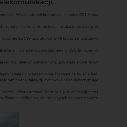
elekomunikacji.
emy LTE. W zakresie telekomunikacji, koniec 2010 roku
iaSonera. Na wiosnę, testowa instalacja powstała w
ci. Obecnie już 110 operatorów w 48 krajach inwestuje w
kacyjnej, równolegle powstają sieci w USA, Europie i w
eratorów telekomunikacyjnych, powstały nowe firmy
zapowiadają się przetasowania. Pierwszą na świecie sieć,
torem płatnej telewizji cyfrowej Polsat wykorzystując
Nortel - zbankrutował, Motorola jest w nienajlepszej
kia, Siemens Networks, ale tracą rynek na rzecz nowych