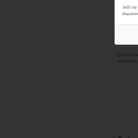
A98256
or
Jeśli si
W przypad
dopaso
satelitar
Urządzeni
naziemnej.