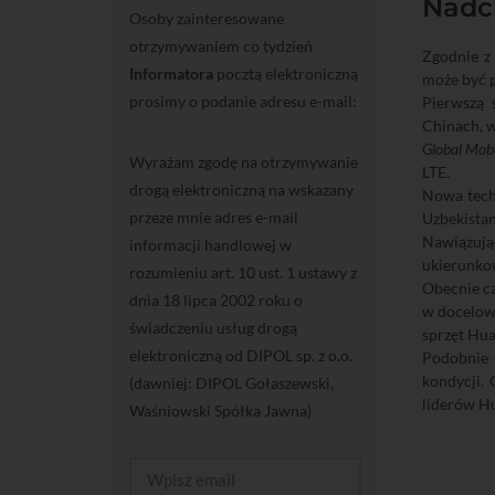
Nadch
Osoby zainteresowane
otrzymywaniem co tydzień
Zgodnie z
Informatora
pocztą elektroniczną
może być 
prosimy o podanie adresu e-mail:
Pierwszą 
Chinach, w
Global Mobi
Wyrażam zgodę na otrzymywanie
LTE.
drogą elektroniczną na wskazany
Nowa techn
przeze mnie adres e-mail
Uzbekistan
Nawiązują
informacji handlowej w
ukierunko
rozumieniu art. 10 ust. 1 ustawy z
Obecnie cz
dnia 18 lipca 2002 roku o
w docelow
świadczeniu usług drogą
sprzęt Hua
elektroniczną od DIPOL sp. z o.o.
Podobnie 
kondycji. 
(dawniej: DIPOL Gołaszewski,
liderów H
Waśniowski Spółka Jawna)