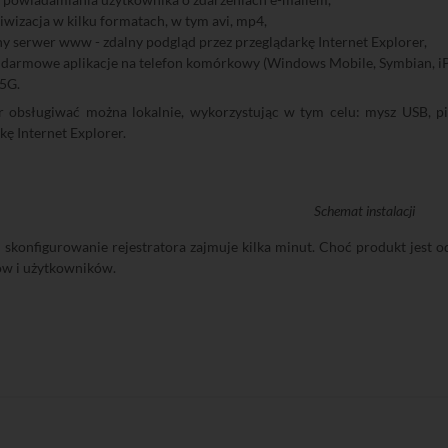
iwizacja w kilku formatach, w tym avi, mp4,
serwer www - zdalny podgląd przez przeglądarkę Internet Explorer,
 darmowe aplikacje na telefon komórkowy (Windows Mobile, Symbian, iP
,5G.
or obsługiwać można lokalnie, wykorzystując w tym celu: mysz USB, pi
kę Internet Explorer.
Schemat instalacji
 i skonfigurowanie rejestratora zajmuje kilka minut. Choć produkt jest 
ów i użytkowników.