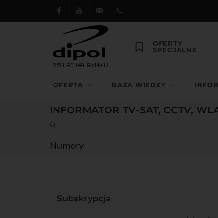
Facebook
Youtube
dipol@dipol.com.pl
+48
OFERTY
SPECJALNE
12
644
OFERTA
BAZA WIEDZY
INFO
29 13
INFORMATOR TV-SAT, CCTV, WL
Numery
Subskrypcja