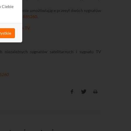
o Ciebie
ować urządzenie umożliwiające przesył dwóch sygnałów
Twinsenderze
R85260
.
ystkie
niezależnych sygnałów satelitarnych i sygnału TV
5260