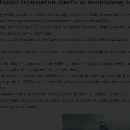
odzi trzęsienie ziemi w światowej t
 przewidywaniami analityków ruszają na szeroką skalę komercyjne syst
przełomem przewyższającym znaczeniem wprowadzenie GSM.
sieć komercyjną LTE uruchomiła na przełomie roku skandynawska Tel
 związku z Expo w Szanghaju.
le Suppliers Association (GSA)
szacuje, że do końca 2010 roku ruszą 22 sie
ologia daje szansę na wyrównanie światowej infrastruktury telekomuni
ie.
c do historii, wprowadzenie GSM zachwiało potęgą narodowych op
wane wyłącznie na łączność bezprzewodową.
ołowi operatorzy, pomni doświadczeń, bacznie kontrolują rynek, ale już 
ym paśmie 1800 MHz, uruchomiła w Polsce grupa firm powiązana z opera
wei.
ciekawa sytuacja dotyczy producentów sprzętu. Z liderów rynku GSM: 
O kontrakty twardo walczą starzy gracze: Ericsson, Alcatel Lucent, No
uawei, ZTE, Samsung.