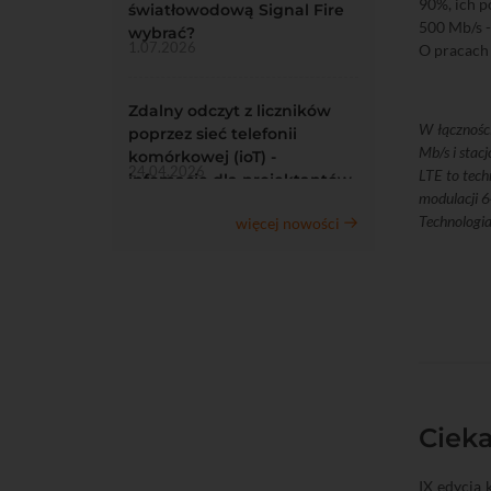
90%, ich p
światłowodową Signal Fire
500 Mb/s -
wybrać?
1.07.2026
O pracach
Zdalny odczyt z liczników
W łącznośc
poprzez sieć telefonii
Mb/s i stac
komórkowej (ioT) -
24.04.2026
LTE to tech
infomacje dla projektantów
modulacji 6
Technologia
więcej nowości
Cieka
IX edycja 