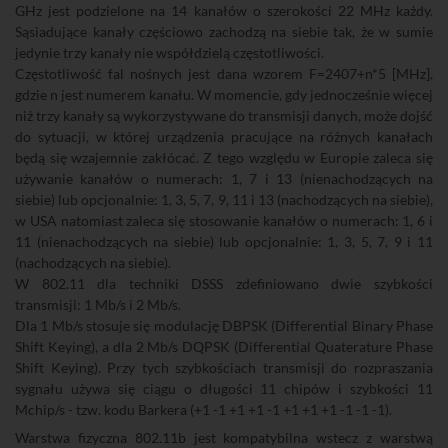
GHz jest podzielone na 14 kanałów o szerokości 22 MHz każdy.
Sąsiadujące kanały częściowo zachodzą na siebie tak, że w sumie
jedynie trzy kanały nie współdzielą częstotliwości.
Częstotliwość fal nośnych jest dana wzorem F=2407+n*5 [MHz],
gdzie n jest numerem kanału. W momencie, gdy jednocześnie więcej
niż trzy kanały są wykorzystywane do transmisji danych, może dojść
do sytuacji, w której urządzenia pracujące na różnych kanałach
będą się wzajemnie zakłócać. Z tego względu w Europie zaleca się
używanie kanałów o numerach: 1, 7 i 13 (nienachodzących na
siebie) lub opcjonalnie: 1, 3, 5, 7, 9, 11 i 13 (nachodzących na siebie),
w USA natomiast zaleca się stosowanie kanałów o numerach: 1, 6 i
11 (nienachodzących na siebie) lub opcjonalnie: 1, 3, 5, 7, 9 i 11
(nachodzących na siebie).
W 802.11 dla techniki DSSS zdefiniowano dwie szybkości
transmisji: 1 Mb/s i 2 Mb/s.
Dla 1 Mb/s stosuje się modulację DBPSK (Differential Binary Phase
Shift Keying), a dla 2 Mb/s DQPSK (Differential Quaterature Phase
Shift Keying). Przy tych szybkościach transmisji do rozpraszania
sygnału używa się ciągu o długości 11 chipów i szybkości 11
Mchip/s - tzw. kodu Barkera (+1 -1 +1 +1 -1 +1 +1 +1 -1 -1 -1).
Warstwa fizyczna 802.11b jest kompatybilna wstecz z warstwą