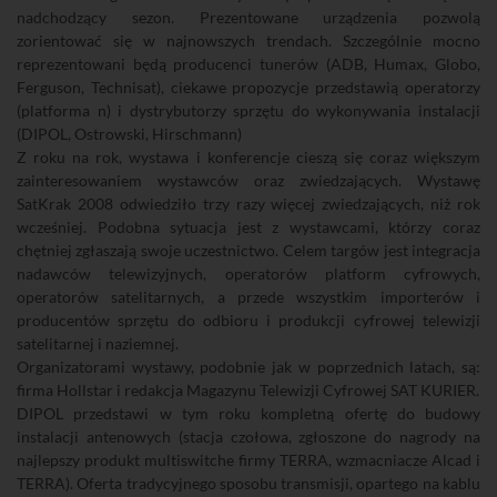
nadchodzący sezon. Prezentowane urządzenia pozwolą
zorientować się w najnowszych trendach. Szczególnie mocno
reprezentowani będą producenci tunerów (ADB, Humax, Globo,
Ferguson, Technisat), ciekawe propozycje przedstawią operatorzy
(platforma n) i dystrybutorzy sprzętu do wykonywania instalacji
(DIPOL, Ostrowski, Hirschmann)
Z roku na rok, wystawa i konferencje cieszą się coraz większym
zainteresowaniem wystawców oraz zwiedzających. Wystawę
SatKrak 2008 odwiedziło trzy razy więcej zwiedzających, niż rok
wcześniej. Podobna sytuacja jest z wystawcami, którzy coraz
chętniej zgłaszają swoje uczestnictwo. Celem targów jest integracja
nadawców telewizyjnych, operatorów platform cyfrowych,
operatorów satelitarnych, a przede wszystkim importerów i
producentów sprzętu do odbioru i produkcji cyfrowej telewizji
satelitarnej i naziemnej.
Organizatorami wystawy, podobnie jak w poprzednich latach, są:
firma Hollstar i redakcja Magazynu Telewizji Cyfrowej SAT KURIER.
DIPOL przedstawi w tym roku kompletną ofertę do budowy
instalacji antenowych (stacja czołowa, zgłoszone do nagrody na
najlepszy produkt multiswitche firmy TERRA, wzmacniacze Alcad i
TERRA). Oferta tradycyjnego sposobu transmisji, opartego na kablu