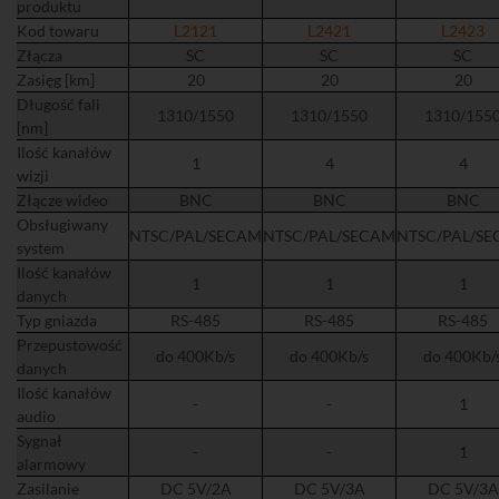
produktu
Kod towaru
L2121
L2421
L2423
Złącza
SC
SC
SC
Zasięg [km]
20
20
20
Długość fali
1310/1550
1310/1550
1310/155
[nm]
Ilość kanałów
1
4
4
wizji
Złącze wideo
BNC
BNC
BNC
Obsługiwany
NTSC/PAL/SECAM
NTSC/PAL/SECAM
NTSC/PAL/S
system
Ilość kanałów
1
1
1
danych
Typ gniazda
RS-485
RS-485
RS-485
Przepustowość
do 400Kb/s
do 400Kb/s
do 400Kb/
danych
Ilość kanałów
-
-
1
audio
Sygnał
-
-
1
alarmowy
Zasilanie
DC 5V/2A
DC 5V/3A
DC 5V/3A