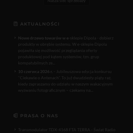
Nasza sieć sprzedaży
AKTUALNOŚCI
Nowe drzewo towarów w e
-sklepie Dipola - dobierz
produkty w obrębie systemu. W e-sklepie Dipola
pojawiła się możliwość przeglądania oferty
produktowej pod kątem systemów, tzn. grup
kompatybilnych ze...
10 czerwca 2026 r.
- Jubileuszowa edycja konkursu
"Ciekawie o Antenach". To już dwudziesty piąty raz,
kiedy zapraszamy do udziału w naszym wakacyjnym
wyzwaniu fotograficznym – czekamy na...
PRASA O NAS
Transmodulator TDX-4168 FTA TERRA - Świat Radio