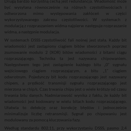
Drugą bardzo korzystną cechą jest redundancja. Wiadomość może
być wysyłana równocześnie na różnych częstotliwościach i
odtworzona mimo występowania zakłóceń w części
wykorzystywanego zakresu częstotliwości. W systemach z
modulacją z rozpraszaniem widma najpierw następuje rozpraszanie
widma, a następnie modulacja.
W systemach DSSS częstotliwość fali nośnej jest stała. Każdy bit
wiadomości jest zastąpiony ciągiem bitów stworzonych poprzez
zsumowanie modulo 2 (XOR) bitów wiadomości z bitami ciągu
rozpraszającego. Technika ta jest nazywana chipowaniem.
Następstwem tego jest zastąpienie każdego bitu „0” sygnału
wejściowego ciągiem rozpraszającym, a bitu „1” ciągiem
odwrotnym. Pojedynczy bit kodu rozpraszającego jest nazywany
chipem, a prędkość transmisji sygnału rozpraszającego jest
mierzona w chip/s. Czas trwania chipu jest o wiele krótszy od czasu
trwania bitu danych. Nadmiarowość wynika z faktu, że każdy bit
wiadomości jest kodowany w wielu bitach kodu rozpraszającego.
Ułatwia to detekcję oraz korekcję błędów i jednocześnie
minimalizuje liczbę retransmisji. Sygnał po chipowaniu jest
modulowany za pomocą kluczowania fazy.
Według standardu 802.11, przy wykorzystaniu DSSS, pasmo 2,4