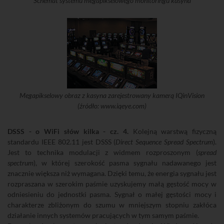
Schemat systemu megapikselowego monitoringu kasyna
Megapikselowy obraz z kasyna zarejestrowany kamerą IQinVision
(źródło: www.iqeye.com)
DSSS - o WiFi słów kilka - cz. 4.
Kolejną warstwą fizyczną
standardu IEEE 802.11 jest DSSS (
Direct Sequence Spread Spectrum
).
Jest to technika modulacji z widmem rozproszonym (
spread
spectrum
), w której szerokość pasma sygnału nadawanego jest
znacznie większa niż wymagana. Dzięki temu, że energia sygnału jest
rozpraszana w szerokim paśmie uzyskujemy małą gęstość mocy w
odniesieniu do jednostki pasma. Sygnał o małej gęstości mocy i
charakterze zbliżonym do szumu w mniejszym stopniu zakłóca
działanie innych systemów pracujących w tym samym paśmie.