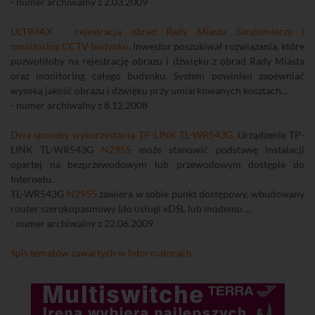
- numer archiwalny z 2.03.2009
ULTIMAX - rejestracja obrad Rady Miasta Sandomierza i
monitoring CCTV budynku.
Inwestor poszukiwał rozwiązania, które
pozwoliłoby na rejestrację obrazu i dźwięku z obrad Rady Miasta
oraz monitoring całego budynku. System powinien zapewniać
wysoką jakość obrazu i dźwięku przy umiarkowanych kosztach...
- numer archiwalny z 8.12.2008
Dwa sposoby wykorzystania TP-LINK TL-WR543G.
Urządzenie TP-
LINK TL-WR543G
N2955
może stanowić podstawę instalacji
opartej na bezprzewodowym lub przewodowym dostępie do
Internetu.
TL-WR543G
N2955
zawiera w sobie punkt dostępowy, wbudowany
router szerokopasmowy (do usługi xDSL lub modemu ...
- numer archiwalny z 22.06.2009
Spis tematów zawartych w Informatorach