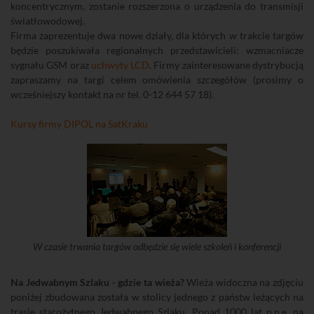
koncentrycznym, zostanie rozszerzona o urządzenia do transmisji
światłowodowej.
Firma zaprezentuje dwa nowe działy, dla których w trakcie targów
będzie poszukiwała regionalnych przedstawicieli: wzmacniacze
sygnału GSM oraz
uchwyty LCD
. Firmy zainteresowane dystrybucją
zapraszamy na targi celem omówienia szczegółów (prosimy o
wcześniejszy kontakt na nr tel. 0-12 644 57 18).
Kursy firmy DIPOL na SatKraku
W czasie trwania targów odbędzie się wiele szkoleń i konferencji
Na Jedwabnym Szlaku - gdzie ta wieża?
Wieża widoczna na zdjęciu
poniżej zbudowana została w stolicy jednego z państw leżących na
trasie starożytnego Jedwabnego Szlaku. Ponad 1000 lat p.n.e. na