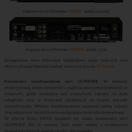
Ferguson Ariva HDcombo
A99381
- widok z przodu
Ferguson Ariva HDcombo
A99381
- widok z tyłu
Szczegółowe dane dotyczące nadajników, mapy pokrycia oraz
oferty cyfrowej telewizji znaleźć można na stronie
TP Emitel
.
Konwertery światłowodowe serii ULTIMODE.
W telewizji
przemysłowej, wideo konwertery znajdują zastosowanie głównie w
miejscach, gdzie niezbędne jest przesyłanie sygnału na duże
odległości oraz w miejscach narażonych na trudne warunki
atmosferyczne. Włókno światłowodowe zapewnia pełną izolację
oraz odporność na zakłócenia występujące na drodze przesyłowej.
W ofercie firmy DIPOL pojawiły się wideo konwertery serii
ULTIMODE 20x (x oznacza ilość wejść wideo) z możliwością
przesyłania danych, sygnału audio i alarmowego.