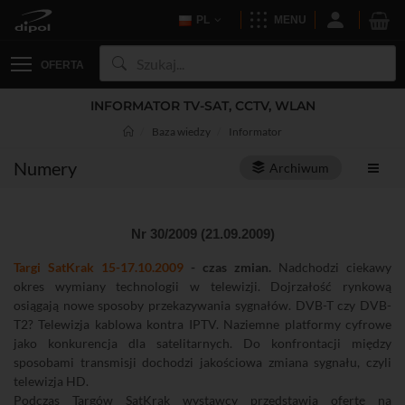
PL
MENU
OFERTA
INFORMATOR TV-SAT, CCTV, WLAN
Baza wiedzy
Informator
Numery
Archiwum
Nr 30/2009 (21.09.2009)
Targi SatKrak 15-17.10.2009
- czas zmian.
Nadchodzi ciekawy
okres wymiany technologii w telewizji. Dojrzałość rynkową
osiągają nowe sposoby przekazywania sygnałów. DVB-T czy DVB-
T2? Telewizja kablowa kontra IPTV. Naziemne platformy cyfrowe
jako konkurencja dla satelitarnych. Do konfrontacji między
sposobami transmisji dochodzi jakościowa zmiana sygnału, czyli
telewizja HD.
Podczas Targów SatKrak wystawcy przedstawią ofertę na