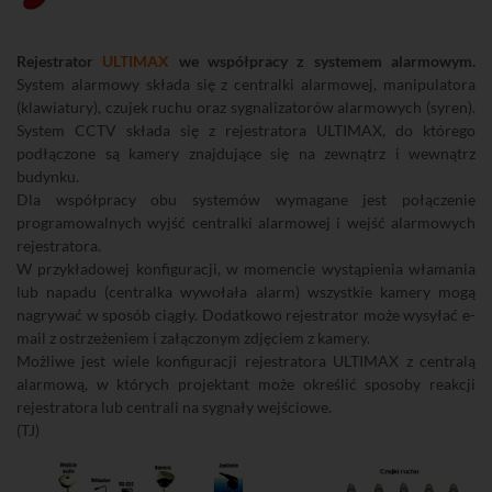
Rejestrator
ULTIMAX
we współpracy z systemem alarmowym.
System alarmowy składa się z centralki alarmowej, manipulatora
(klawiatury), czujek ruchu oraz sygnalizatorów alarmowych (syren).
System CCTV składa się z rejestratora ULTIMAX, do którego
podłączone są kamery znajdujące się na zewnątrz i wewnątrz
budynku.
Dla współpracy obu systemów wymagane jest połączenie
programowalnych wyjść centralki alarmowej i wejść alarmowych
rejestratora.
W przykładowej konfiguracji, w momencie wystąpienia włamania
lub napadu (centralka wywołała alarm) wszystkie kamery mogą
nagrywać w sposób ciągły. Dodatkowo rejestrator może wysyłać e-
mail z ostrzeżeniem i załączonym zdjęciem z kamery.
Możliwe jest wiele konfiguracji rejestratora ULTIMAX z centralą
alarmową, w których projektant może określić sposoby reakcji
rejestratora lub centrali na sygnały wejściowe.
(TJ)