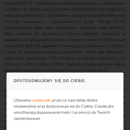
fizyczną 802.11 i dodatkowo umożliwia transmisję z szybkościami
5,5 Mb/s i 11 Mb/s z wykorzystaniem techniki DSSS. Dla osiągnięcia
większej przepływności kod Barkera zastąpiono bardziej efektywną
techniką kodowania - Complementary Code Keying (CCK).
Wprowadzono także nowy mechanizm (Dynamic Rate Shifting),
który pozwala na dynamiczną zmianę szybkości transmisji w
zależności od właściwości kanału w danym momencie. W idealnych
warunkach 802.11b zapewnia transmisję z przepływnością 11Mb/s,
a wraz ze wzrostem wartości parametrów, takich jak odległość i
zakłócenia, mechanizm DRS zmniejsza prędkość transmisji z 11
Mb/s do 5,5 Mb/s, 2 Mb/s i 1 Mb/s. Natomiast, jeżeli warunki ulegają
poprawie, automatycznie szybkość transmisji zwiększa się.
(KK)
DOSTOSOWUJEMY SIĘ DO CIEBIE
Wzmacniacze GSM rozszerzeniem oferty instalatora RTV-Sat?
Sygnały bezprzewodowe odgrywają coraz ważniejszą rolę w
Używamy
ciasteczek
, przez co nasz sklep działa
telekomunikacji, a problemy z ich jakością stają się coraz bardziej
niezawodnie oraz dostosowuje się do Ciebie. Ciasteczka
dotkliwe. Schroniska górskie, biurowce o stalowych konstrukcjach i
umożliwiają dopasowanie treści i promocji do Twoich
metalizowanych szybach, podziemne parkingi i restauracje to tylko
zainteresowań.
kilka przykładów.
Problemy występują zarówno w miejscach zurbanizowanych, jak i