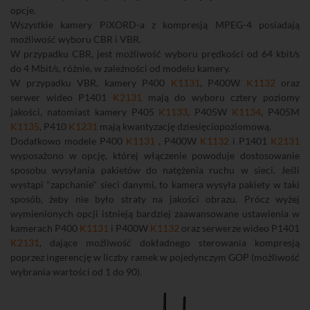
opcje.
Wszystkie kamery PiXORD-a z kompresją MPEG-4 posiadają
możliwość wyboru CBR i VBR.
W przypadku CBR, jest możliwość wyboru prędkości od 64 kbit/s
do 4 Mbit/s, różnie, w zależności od modelu kamery.
W przypadku VBR, kamery P400
K1131
, P400W
K1132
oraz
serwer wideo P1401
K2131
mają do wyboru cztery poziomy
jakości, natomiast kamery P405
K1133
, P405W
K1134
, P405M
K1135
, P410
K1231
mają kwantyzację dziesięciopoziomową.
Dodatkowo modele P400
K1131
, P400W
K1132
i P1401
K2131
wyposażono w opcję, której włączenie powoduje dostosowanie
sposobu wysyłania pakietów do natężenia ruchu w sieci. Jeśli
wystąpi "zapchanie" sieci danymi, to kamera wysyła pakiety w taki
sposób, żeby nie było straty na jakości obrazu. Prócz wyżej
wymienionych opcji istnieją bardziej zaawansowane ustawienia w
kamerach P400
K1131
i P400W
K1132
oraz serwerze wideo P1401
K2131
, dające możliwość dokładnego sterowania kompresją
poprzez ingerencję w liczby ramek w pojedynczym GOP (możliwość
wybrania wartości od 1 do 90).