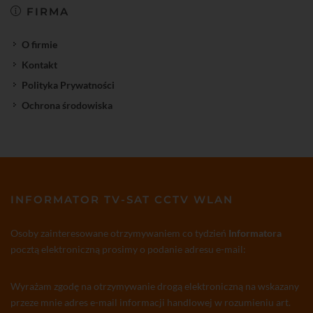
FIRMA
O firmie
Kontakt
Polityka Prywatności
Ochrona środowiska
INFORMATOR TV-SAT CCTV WLAN
Osoby zainteresowane otrzymywaniem co tydzień
Informatora
pocztą elektroniczną prosimy o podanie adresu e-mail:
Wyrażam zgodę na otrzymywanie drogą elektroniczną na wskazany
przeze mnie adres e-mail informacji handlowej w rozumieniu art.