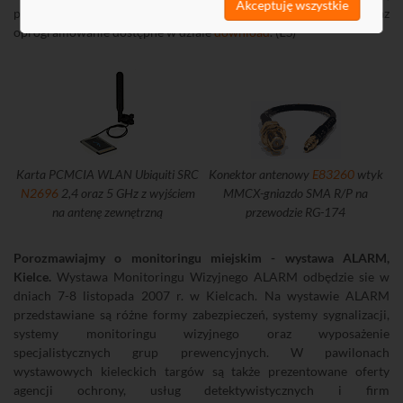
Akceptuję wszystkie
przydatny podczas wielu instalacji. Specyfikacja karty oraz
oprogramowanie dostępne w dziale
download
. (ŁS)
Karta PCMCIA WLAN Ubiquiti SRC
Konektor antenowy
E83260
wtyk
N2696
2,4 oraz 5 GHz z wyjściem
MMCX-gniazdo SMA R/P na
na antenę zewnętrzną
przewodzie RG-174
Porozmawiajmy o monitoringu miejskim - wystawa ALARM,
Kielce.
Wystawa Monitoringu Wizyjnego ALARM odbędzie sie w
dniach 7-8 listopada 2007 r. w Kielcach. Na wystawie ALARM
przedstawiane są różne formy zabezpieczeń, systemy sygnalizacji,
systemy monitoringu wizyjnego oraz wyposażenie
specjalistycznych grup prewencyjnych. W pawilonach
wystawowych kieleckich targów są także prezentowane oferty
agencji ochrony, usług detektywistycznych i firm