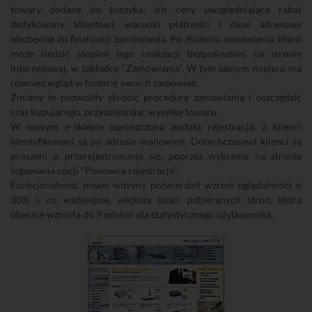
towary dodane do koszyka, ich ceny uwzględniające rabat
dedykowany klientowi, warunki płatności i dane adresowe
niezbędne do finalizacji zamówienia. Po złożeniu zamówienia klient
może śledzić stopień jego realizacji bezpośrednio na stronie
internetowej, w zakładce "Zamówienia". W tym samym miejscu ma
również wgląd w historię swoich zamówień.
Zmiany te pozwoliły skrócić procedurę zamawiania i oszczędzić
czas kupującego, przyspieszając wysyłkę towaru.
W nowym e-Sklepie uproszczona została rejestracja, a klienci
identyfikowani są po adresie mailowym. Dotychczasowi klienci są
proszeni o przerejestrowanie się, poprzez wybranie na stronie
logowania opcji "Ponowna rejestracja".
Funkcjonalność nowej witryny potwierdził wzrost oglądalności o
30% i, co ważniejsze, większa ilości pobieranych stron, która
obecnie wzrosła do 9 odsłon dla statystycznego użytkownika.