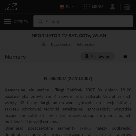
PL
MENU
OFERTA
INFORMATOR TV-SAT, CCTV, WLAN
Baza wiedzy
Informator
Numery
Archiwum
Nr 36/2007 (22.10.2007)
Kameralne, ale ważne - Targi SatKrak 2007.
W dniach 18-20
października odbyły się Krakowie Targi SatKrak. Udział w nich
wzięły 32 firmy. Targi, adresowane głównie do specjalistów z
zakresu użytkowej techniki satelitarnej, zgromadziły wszystkie
liczące się polskie firmy z tej branży, stając się panoramą ich
możliwości i pozycji rynkowej.
Oceniając poszczególne segmenty rynku należy podkreślić
dominującą pozycję firmy Ferguson w zakresie tunerów