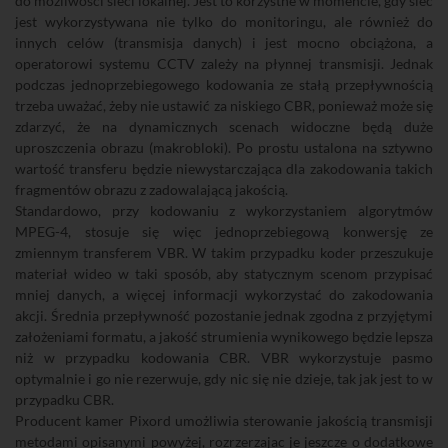
do możliwości sieci lokalnej. Jest to korzystne w momencie, gdy sieć
jest wykorzystywana nie tylko do monitoringu, ale również do
innych celów (transmisja danych) i jest mocno obciążona, a
operatorowi systemu CCTV zależy na płynnej transmisji. Jednak
podczas jednoprzebiegowego kodowania ze stałą przepływnością
trzeba uważać, żeby nie ustawić za niskiego CBR, ponieważ może się
zdarzyć, że na dynamicznych scenach widoczne będą duże
uproszczenia obrazu (makrobloki). Po prostu ustalona na sztywno
wartość transferu będzie niewystarczająca dla zakodowania takich
fragmentów obrazu z zadowalającą jakością.
Standardowo, przy kodowaniu z wykorzystaniem algorytmów
MPEG-4, stosuje się więc jednoprzebiegową konwersję ze
zmiennym transferem VBR. W takim przypadku koder przeszukuje
materiał wideo w taki sposób, aby statycznym scenom przypisać
mniej danych, a więcej informacji wykorzystać do zakodowania
akcji. Średnia przepływność pozostanie jednak zgodna z przyjętymi
założeniami formatu, a jakość strumienia wynikowego będzie lepsza
niż w przypadku kodowania CBR. VBR wykorzystuje pasmo
optymalnie i go nie rezerwuje, gdy nic się nie dzieje, tak jak jest to w
przypadku CBR.
Producent kamer Pixord umożliwia sterowanie jakością transmisji
metodami opisanymi powyżej, rozrzerzajac je jeszcze o dodatkowe