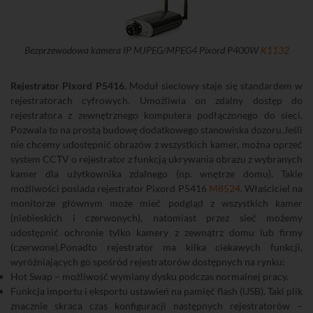
Bezprzewodowa kamera IP MJPEG/MPEG4 Pixord P400W
K1132
Rejestrator Pixord P5416.
Moduł sieciowy staje się standardem w
rejestratorach cyfrowych. Umożliwia on zdalny dostęp do
rejestratora z zewnętrznego komputera podłączonego do sieci.
Pozwala to na prostą budowę dodatkowego stanowiska dozoru.Jeśli
nie chcemy udostępnić obrazów z wszystkich kamer, można oprzeć
system CCTV o rejestrator z funkcją ukrywania obrazu z wybranych
kamer dla użytkownika zdalnego (np. wnętrze domu). Takie
możliwości posiada rejestrator Pixord P5416
M8524
. Właściciel na
monitorze głównym może mieć podgląd z wszystkich kamer
(niebieskich i czerwonych), natomiast przez sieć możemy
udostępnić ochronie tylko kamery z zewnątrz domu lub firmy
(czerwone).Ponadto rejestrator ma kilka ciekawych funkcji,
wyróżniających go spośród rejestratorów dostępnych na rynku:
Hot Swap – możliwość wymiany dysku podczas normalnej pracy.
Funkcja importu i eksportu ustawień na pamięć flash (USB). Taki plik
znacznie skraca czas konfiguracji następnych rejestratorów –