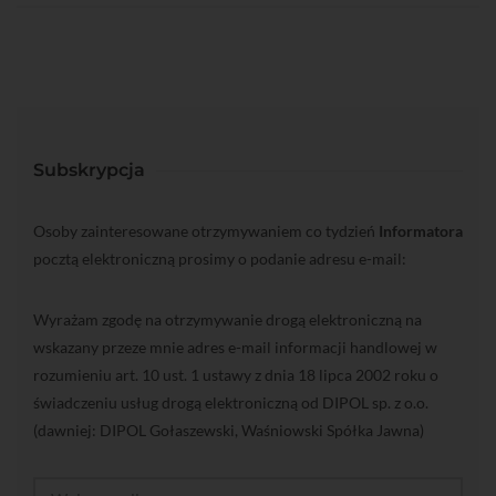
Subskrypcja
Osoby zainteresowane otrzymywaniem co tydzień
Informatora
pocztą elektroniczną prosimy o podanie adresu e-mail:
Wyrażam zgodę na otrzymywanie drogą elektroniczną na
wskazany przeze mnie adres e-mail informacji handlowej w
rozumieniu art. 10 ust. 1 ustawy z dnia 18 lipca 2002 roku o
świadczeniu usług drogą elektroniczną od DIPOL sp. z o.o.
(dawniej: DIPOL Gołaszewski, Waśniowski Spółka Jawna)