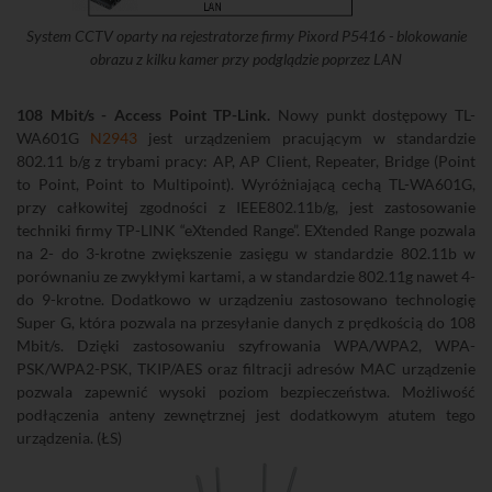
System CCTV oparty na rejestratorze firmy Pixord P5416 - blokowanie
obrazu z kilku kamer przy podglądzie poprzez LAN
108 Mbit/s - Access Point TP-Link.
Nowy punkt dostępowy TL-
WA601G
N2943
jest urządzeniem pracującym w standardzie
802.11 b/g z trybami pracy: AP, AP Client, Repeater, Bridge (Point
to Point, Point to Multipoint). Wyróżniającą cechą TL-WA601G,
przy całkowitej zgodności z IEEE802.11b/g, jest zastosowanie
techniki firmy TP-LINK “eXtended Range”. EXtended Range pozwala
na 2- do 3-krotne zwiększenie zasięgu w standardzie 802.11b w
porównaniu ze zwykłymi kartami, a w standardzie 802.11g nawet 4-
do 9-krotne. Dodatkowo w urządzeniu zastosowano technologię
Super G, która pozwala na przesyłanie danych z prędkością do 108
Mbit/s. Dzięki zastosowaniu szyfrowania WPA/WPA2, WPA-
PSK/WPA2-PSK, TKIP/AES oraz filtracji adresów MAC urządzenie
pozwala zapewnić wysoki poziom bezpieczeństwa. Możliwość
podłączenia anteny zewnętrznej jest dodatkowym atutem tego
urządzenia. (ŁS)