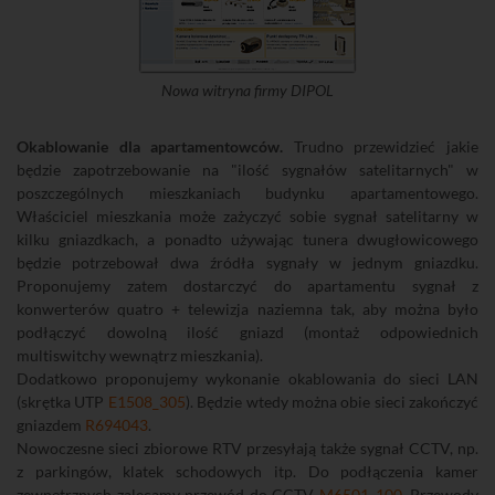
Nowa witryna firmy DIPOL
Okablowanie dla apartamentowców.
Trudno przewidzieć jakie
będzie zapotrzebowanie na "ilość sygnałów satelitarnych" w
poszczególnych mieszkaniach budynku apartamentowego.
Właściciel mieszkania może zażyczyć sobie sygnał satelitarny w
kilku gniazdkach, a ponadto używając tunera dwugłowicowego
będzie potrzebował dwa źródła sygnały w jednym gniazdku.
Proponujemy zatem dostarczyć do apartamentu sygnał z
konwerterów quatro + telewizja naziemna tak, aby można było
podłączyć dowolną ilość gniazd (montaż odpowiednich
multiswitchy wewnątrz mieszkania).
Dodatkowo proponujemy wykonanie okablowania do sieci LAN
(skrętka UTP
E1508_305
). Będzie wtedy można obie sieci zakończyć
gniazdem
R694043
.
Nowoczesne sieci zbiorowe RTV przesyłają także sygnał CCTV, np.
z parkingów, klatek schodowych itp. Do podłączenia kamer
zewnętrznych zalecamy przewód do CCTV
M6501_100
. Przewody