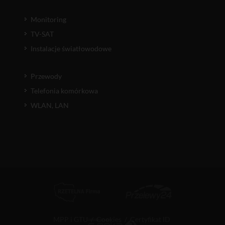
Monitoring
TV-SAT
Instalacje światłowodowe
Przewody
Telefonia komórkowa
WLAN, LAN
MPP i GTU
/
Cookies
/
Certyfikat ID