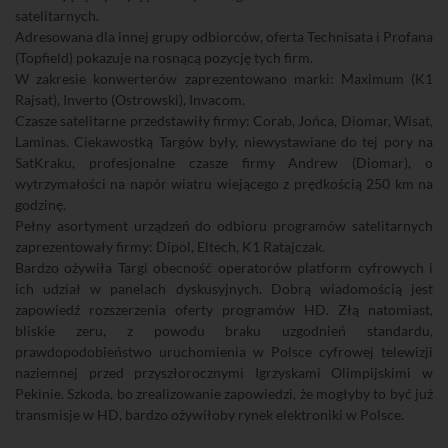
satelitarnych.
Adresowana dla innej grupy odbiorców, oferta Technisata i Profana
(Topfield) pokazuje na rosnącą pozycję tych firm.
W zakresie konwerterów zaprezentowano marki: Maximum (K1
Rajsat), Inverto (Ostrowski), Invacom.
Czasze satelitarne przedstawiły firmy: Corab, Jońca, Diomar, Wisat,
Laminas. Ciekawostką Targów były, niewystawiane do tej pory na
SatKraku, profesjonalne czasze firmy Andrew (Diomar), o
wytrzymałości na napór wiatru wiejącego z prędkością 250 km na
godzinę.
Pełny asortyment urządzeń do odbioru programów satelitarnych
zaprezentowały firmy: Dipol, Eltech, K1 Ratajczak.
Bardzo ożywiła Targi obecność operatorów platform cyfrowych i
ich udział w panelach dyskusyjnych. Dobrą wiadomością jest
zapowiedź rozszerzenia oferty programów HD. Złą natomiast,
bliskie zeru, z powodu braku uzgodnień standardu,
prawdopodobieństwo uruchomienia w Polsce cyfrowej telewizji
naziemnej przed przyszłorocznymi Igrzyskami Olimpijskimi w
Pekinie. Szkoda, bo zrealizowanie zapowiedzi, że mogłyby to być już
transmisje w HD, bardzo ożywiłoby rynek elektroniki w Polsce.