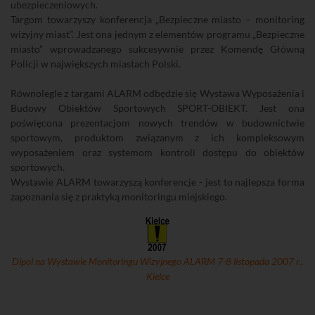
ubezpieczeniowych.
Targom towarzyszy konferencja „Bezpieczne miasto – monitoring
wizyjny miast”. Jest ona jednym z elementów programu „Bezpieczne
miasto” wprowadzanego sukcesywnie przez Komendę Główną
Policji w największych miastach Polski.
Równolegle z targami ALARM odbędzie się Wystawa Wyposażenia i
Budowy Obiektów Sportowych SPORT-OBIEKT. Jest ona
poświęcona prezentacjom nowych trendów w budownictwie
sportowym, produktom związanym z ich kompleksowym
wyposażeniem oraz systemom kontroli dostępu do obiektów
sportowych.
Wystawie ALARM towarzyszą konferencje - jest to najlepsza forma
zapoznania się z praktyką monitoringu miejskiego.
Dipol na Wystawie Monitoringu Wizyjnego ALARM 7-8 listopada 2007 r.,
Kielce