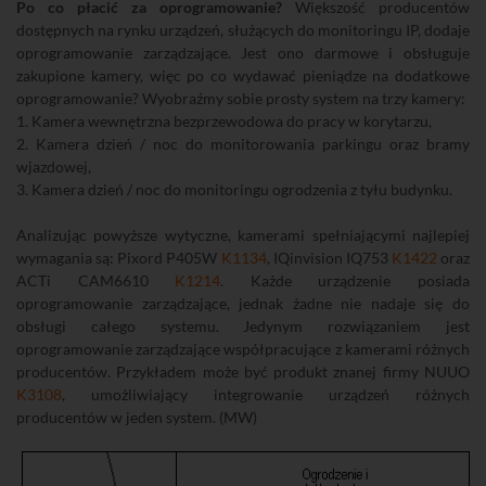
Po co płacić za oprogramowanie?
Większość producentów
dostępnych na rynku urządzeń, służących do monitoringu IP, dodaje
oprogramowanie zarządzające. Jest ono darmowe i obsługuje
zakupione kamery, więc po co wydawać pieniądze na dodatkowe
oprogramowanie? Wyobraźmy sobie prosty system na trzy kamery:
1. Kamera wewnętrzna bezprzewodowa do pracy w korytarzu,
2. Kamera dzień / noc do monitorowania parkingu oraz bramy
wjazdowej,
3. Kamera dzień / noc do monitoringu ogrodzenia z tyłu budynku.
Analizując powyższe wytyczne, kamerami spełniającymi najlepiej
wymagania są: Pixord P405W
K1134
, IQinvision IQ753
K1422
oraz
ACTi CAM6610
K1214
. Każde urządzenie posiada
oprogramowanie zarządzające, jednak żadne nie nadaje się do
obsługi całego systemu. Jedynym rozwiązaniem jest
oprogramowanie zarządzające współpracujące z kamerami różnych
producentów. Przykładem może być produkt znanej firmy NUUO
K3108
, umożliwiający integrowanie urządzeń różnych
producentów w jeden system. (MW)