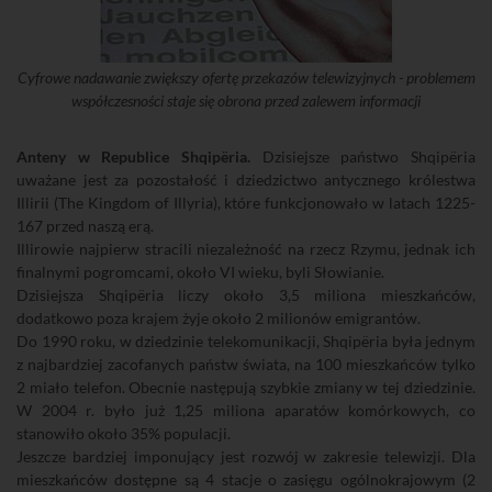
Cyfrowe nadawanie zwiększy ofertę przekazów telewizyjnych - problemem
współczesności staje się obrona przed zalewem informacji
Anteny w Republice Shqipëria.
Dzisiejsze państwo Shqipëria
uważane jest za pozostałość i dziedzictwo antycznego królestwa
Illirii (The Kingdom of Illyria), które funkcjonowało w latach 1225-
167 przed naszą erą.
Illirowie najpierw stracili niezależność na rzecz Rzymu, jednak ich
finalnymi pogromcami, około VI wieku, byli Słowianie.
Dzisiejsza Shqipëria liczy około 3,5 miliona mieszkańców,
dodatkowo poza krajem żyje około 2 milionów emigrantów.
Do 1990 roku, w dziedzinie telekomunikacji, Shqipëria była jednym
z najbardziej zacofanych państw świata, na 100 mieszkańców tylko
2 miało telefon. Obecnie następują szybkie zmiany w tej dziedzinie.
W 2004 r. było już 1,25 miliona aparatów komórkowych, co
stanowiło około 35% populacji.
Jeszcze bardziej imponujący jest rozwój w zakresie telewizji. Dla
mieszkańców dostępne są 4 stacje o zasięgu ogólnokrajowym (2