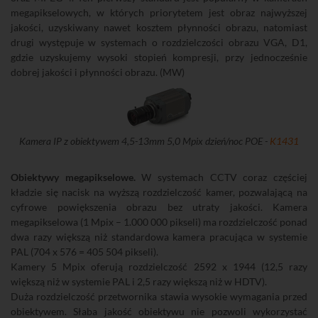
megapikselowych, w których priorytetem jest obraz najwyższej
jakości, uzyskiwany nawet kosztem płynności obrazu, natomiast
drugi występuje w systemach o rozdzielczości obrazu VGA, D1,
gdzie uzyskujemy wysoki stopień kompresji, przy jednocześnie
dobrej jakości i płynności obrazu. (MW)
Kamera IP z obiektywem 4,5-13mm 5,0 Mpix dzień/noc POE -
K1431
Obiektywy megapikselowe.
W systemach CCTV coraz częściej
kładzie się nacisk na wyższą rozdzielczość kamer, pozwalającą na
cyfrowe powiększenia obrazu bez utraty jakości. Kamera
megapikselowa (1 Mpix – 1.000 000 pikseli) ma rozdzielczość ponad
dwa razy większą niż standardowa kamera pracująca w systemie
PAL (704 x 576 = 405 504 pikseli).
Kamery 5 Mpix oferują rozdzielczość 2592 x 1944 (12,5 razy
większą niż w systemie PAL i 2,5 razy większą niż w HDTV).
Duża rozdzielczość przetwornika stawia wysokie wymagania przed
obiektywem. Słaba jakość obiektywu nie pozwoli wykorzystać