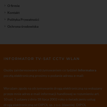
O firmie
Kontakt
Polityka Prywatności
Ochrona środowiska
INFORMATOR TV-SAT CCTV WLAN
Osoby zainteresowane otrzymywaniem co tydzień
Informatora
pocztą elektroniczną prosimy o podanie adresu e-mail:
Wyrażam zgodę na otrzymywanie drogą elektroniczną na wskazany
przeze mnie adres e-mail informacji handlowej w rozumieniu art.
10 ust. 1 ustawy z dnia 18 lipca 2002 roku o świadczeniu usług
drogą elektroniczną od DIPOL sp. z o.o. (dawniej: DIPOL