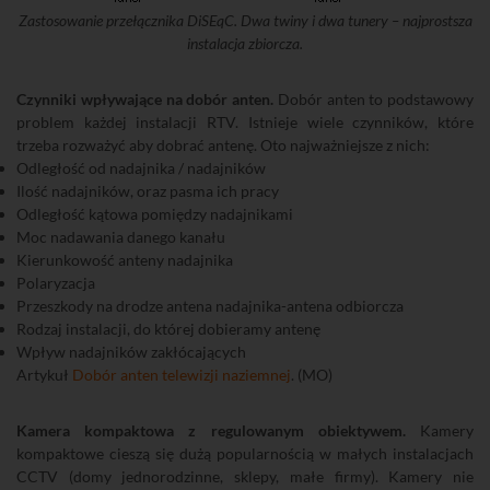
Zastosowanie przełącznika DiSEqC. Dwa twiny i dwa tunery – najprostsza
instalacja zbiorcza.
Czynniki wpływające na dobór anten.
Dobór anten to podstawowy
problem każdej instalacji RTV. Istnieje wiele czynników, które
trzeba rozważyć aby dobrać antenę. Oto najważniejsze z nich:
Odległość od nadajnika / nadajników
Ilość nadajników, oraz pasma ich pracy
Odległość kątowa pomiędzy nadajnikami
Moc nadawania danego kanału
Kierunkowość anteny nadajnika
Polaryzacja
Przeszkody na drodze antena nadajnika-antena odbiorcza
Rodzaj instalacji, do której dobieramy antenę
Wpływ nadajników zakłócających
Artykuł
Dobór anten telewizji naziemnej
. (MO)
Kamera kompaktowa z regulowanym obiektywem.
Kamery
kompaktowe cieszą się dużą popularnością w małych instalacjach
CCTV (domy jednorodzinne, sklepy, małe firmy). Kamery nie