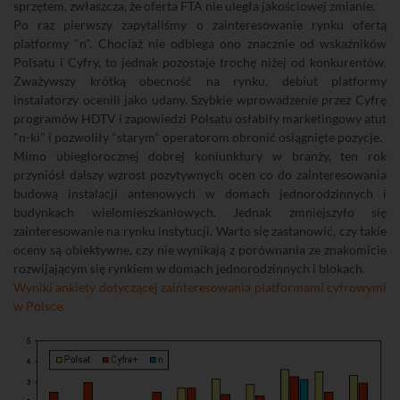
sprzętem, zwłaszcza, że oferta FTA nie uległa jakościowej zmianie.
Po raz pierwszy zapytaliśmy o zainteresowanie rynku ofertą
platformy "n". Chociaż nie odbiega ono znacznie od wskaźników
Polsatu i Cyfry, to jednak pozostaje trochę niżej od konkurentów.
Zważywszy krótką obecność na rynku, debiut platformy
instalatorzy ocenili jako udany. Szybkie wprowadzenie przez Cyfrę
programów HDTV i zapowiedzi Polsatu osłabiły marketingowy atut
"n-ki" i pozwoliły "starym" operatorom obronić osiągnięte pozycje.
Mimo ubiegłorocznej dobrej koniunktury w branży, ten rok
przyniósł dalszy wzrost pozytywnych ocen co do zainteresowania
budową instalacji antenowych w domach jednorodzinnych i
budynkach wielomieszkaniowych. Jednak zmniejszyło się
zainteresowanie na rynku instytucji. Warto się zastanowić, czy takie
oceny są obiektywne, czy nie wynikają z porównania ze znakomicie
rozwijającym się rynkiem w domach jednorodzinnych i blokach.
Wyniki ankiety dotyczącej zainteresowania platformami cyfrowymi
w Polsce.