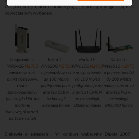
Urządzenia tej marki charakteryzują się prostą konfiguracją oraz
nowoczesnym wyglądem.
Urządzenie TL-
Karta TL-
Karta TL-
Karta TL-
WR642G
N2953
WN620G
N2923
WN610G
N2933
WN651G
N2973
zawiera w sobie
o przepustowości
o przepustowości
o przepustowości
punkt dostępowy,
do 108 Mbit/s
do 108 Mbit/s
do 108 Mbit/s
router
podłączana przez
podłączana przez
podłączana przez
szerokopasmowy
interfejs USB w
interfejs PCMCIA
interfejs PCI w
(do usługi xDSL lub
technologii
w technologii
technologii
modemu
eXtended Range
eXtended Range
eXtended Range
kablowego) oraz 4-
portowy switch
Ciekawie o antenach - VI konkurs wakacyjny Dipola 2007
-