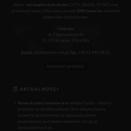
Dipol -
europejski dystrybutor
CCTV, WLAN, TV-SAT oraz
producent anten. Oferujemy ponad
2000 towarów
z pełnym
wsparciem technicznym.
Centrala:
ul. Ciepłownicza 40
31-574 Kraków, POLAND
Email:
dipol@dipol.com.pl
Tel.:
+48 12 644 29 13
Nasza sieć sprzedaży
AKTUALNOŚCI
Nowe drzewo towarów w e
-sklepie Dipola - dobierz
produkty w obrębie systemu. W e-sklepie Dipola
pojawiła się możliwość przeglądania oferty
produktowej pod kątem systemów, tzn. grup
kompatybilnych ze...