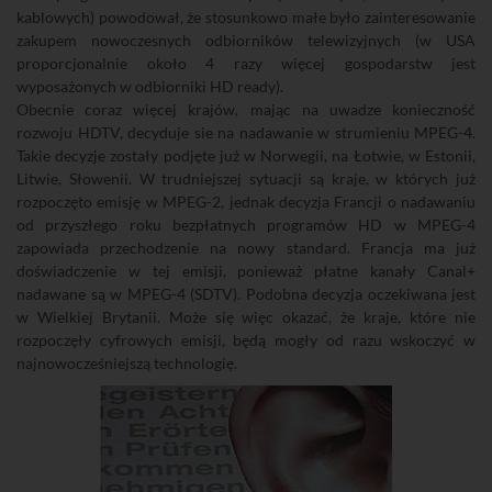
kablowych) powodował, że stosunkowo małe było zainteresowanie
zakupem nowoczesnych odbiorników telewizyjnych (w USA
proporcjonalnie około 4 razy więcej gospodarstw jest
wyposażonych w odbiorniki HD ready).
Obecnie coraz więcej krajów, mając na uwadze konieczność
rozwoju HDTV, decyduje sie na nadawanie w strumieniu MPEG-4.
Takie decyzje zostały podjęte już w Norwegii, na Łotwie, w Estonii,
Litwie, Słowenii. W trudniejszej sytuacji są kraje, w których już
rozpoczęto emisję w MPEG-2, jednak decyzja Francji o nadawaniu
od przyszłego roku bezpłatnych programów HD w MPEG-4
zapowiada przechodzenie na nowy standard. Francja ma już
doświadczenie w tej emisji, ponieważ płatne kanały Canal+
nadawane są w MPEG-4 (SDTV). Podobna decyzja oczekiwana jest
w Wielkiej Brytanii. Może się więc okazać, że kraje, które nie
rozpoczęły cyfrowych emisji, będą mogły od razu wskoczyć w
najnowocześniejszą technologię.