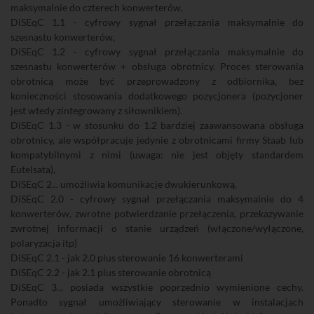
maksymalnie do czterech konwerterów,
DiSEqC 1.1 - cyfrowy sygnał przełączania maksymalnie do
szesnastu konwerterów,
DiSEqC 1.2 - cyfrowy sygnał przełączania maksymalnie do
szesnastu konwerterów + obsługa obrotnicy. Proces sterowania
obrotnicą może być przeprowadzony z odbiornika, bez
konieczności stosowania dodatkowego pozycjonera (pozycjoner
jest wtedy zintegrowany z siłownikiem).
DiSEqC 1.3 - w stosunku do 1.2 bardziej zaawansowana obsługa
obrotnicy, ale współpracuje jedynie z obrotnicami firmy Staab lub
kompatybilnymi z nimi (uwaga: nie jest objęty standardem
Eutelsata),
DiSEqC 2... umożliwia komunikacje dwukierunkową.
DiSEqC 2.0 - cyfrowy sygnał przełączania maksymalnie do 4
konwerterów, zwrotne potwierdzanie przełączenia, przekazywanie
zwrotnej informacji o stanie urządzeń (włączone/wyłączone,
polaryzacja itp)
DiSEqC 2.1 - jak 2.0 plus sterowanie 16 konwerterami
DiSEqC 2.2 - jak 2.1 plus sterowanie obrotnicą
DiSEqC 3... posiada wszystkie poprzednio wymienione cechy.
Ponadto sygnał umożliwiający sterowanie w instalacjach