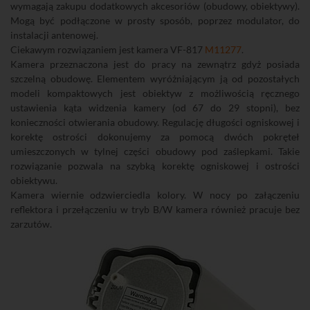
wymagają zakupu dodatkowych akcesoriów (obudowy, obiektywy).
Mogą być podłączone w prosty sposób, poprzez modulator, do
instalacji antenowej.
Ciekawym rozwiązaniem jest kamera VF-817
M11277
.
Kamera przeznaczona jest do pracy na zewnątrz gdyż posiada
szczelną obudowę. Elementem wyróżniającym ją od pozostałych
modeli kompaktowych jest obiektyw z możliwością ręcznego
ustawienia kąta widzenia kamery (od 67 do 29 stopni), bez
konieczności otwierania obudowy. Regulację długości ogniskowej i
korektę ostrości dokonujemy za pomocą dwóch pokręteł
umieszczonych w tylnej części obudowy pod zaślepkami. Takie
rozwiązanie pozwala na szybką korektę ogniskowej i ostrości
obiektywu.
Kamera wiernie odzwierciedla kolory. W nocy po załączeniu
reflektora i przełączeniu w tryb B/W kamera również pracuje bez
zarzutów.