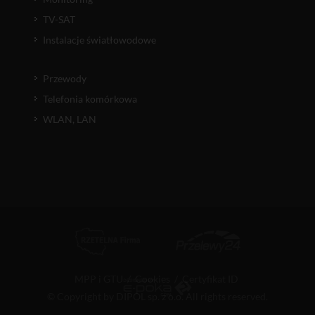
TV-SAT
Instalacje światłowodowe
Przewody
Telefonia komórkowa
WLAN, LAN
MPP i GTU
/
Cookies
/
Certyfikat ID
© Copyright by DIPOL sp. z o.o. All rights reserved.