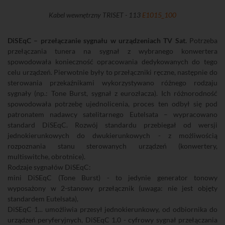
Kabel wewnętrzny TRISET - 113
E1015_100
DiSEqC – przełączanie sygnału w urządzeniach TV Sat.
Potrzeba
przełączania tunera na sygnał z wybranego konwertera
spowodowała konieczność opracowania dedykowanych do tego
celu urządzeń. Pierwotnie były to przełączniki ręczne, następnie do
sterowania przekaźnikami wykorzystywano różnego rodzaju
sygnały (np.: Tone Burst, sygnał z eurozłacza). Ich różnorodność
spowodowała potrzebę ujednolicenia, proces ten odbył się pod
patronatem nadawcy satelitarnego Eutelsata – wypracowano
standard DiSEqC. Rozwój standardu przebiegał od wersji
jednokierunkowych do dwukierunkowych - z możliwością
rozpoznania stanu sterowanych urządzeń (konwertery,
multiswitche, obrotnice).
Rodzaje sygnałów DiSEqC:
mini DiSEqC (Tone Burst) - to jedynie generator tonowy
wyposażony w 2-stanowy przełącznik (uwaga: nie jest objęty
standardem Eutelsata),
DiSEqC 1... umożliwia przesył jednokierunkowy, od odbiornika do
urządzeń peryferyjnych, DiSEqC 1.0 - cyfrowy sygnał przełączania