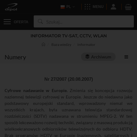
PL
MENU
OFERTA
INFORMATOR TV-SAT, CCTV, WLAN
Baza wiedzy
Informator
Numery
Archiwum
Nr 27/2007 (20.08.2007)
Cyfrowe nadawanie w Europie.
Zmienia się koncepcja rozwoju
naziemnej telewizji cyfrowej w Europie. Jeszcze do niedawna jako
podstawowy europejski standard, wprowadzony niemal we
wszystkich krajach, była uznawana telewizja standardowej
rozdzielczości (SDTV) nadawana w strumieniu MPEG-2. W ten
sposób lekceważono rozwój techniki, związany z masową produkcją
wielkoekranowych odbiorników telewizyjnych do odbioru HDTV.
Brak programów HDTV w Europie (naziemnych, satelitarnych i