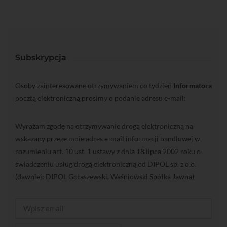
Subskrypcja
Osoby zainteresowane otrzymywaniem co tydzień
Informatora
pocztą elektroniczną prosimy o podanie adresu e-mail:
Wyrażam zgodę na otrzymywanie drogą elektroniczną na
wskazany przeze mnie adres e-mail informacji handlowej w
rozumieniu art. 10 ust. 1 ustawy z dnia 18 lipca 2002 roku o
świadczeniu usług drogą elektroniczną od DIPOL sp. z o.o.
(dawniej: DIPOL Gołaszewski, Waśniowski Spółka Jawna)