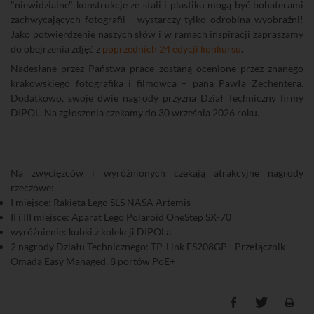
"niewidzialne" konstrukcje ze stali i plastiku mogą być bohaterami
zachwycających fotografii - wystarczy tylko odrobina wyobraźni!
Jako potwierdzenie naszych słów i w ramach inspiracji zapraszamy
do obejrzenia zdjęć z
poprzednich 24 edycji konkursu
.
Nadesłane przez Państwa prace zostaną ocenione przez znanego
krakowskiego fotografika i filmowca – pana Pawła Zechentera.
Dodatkowo, swoje dwie nagrody przyzna Dział Techniczny firmy
DIPOL. Na zgłoszenia czekamy do 30 września 2026 roku.
Na zwycięzców i wyróżnionych czekają atrakcyjne nagrody
rzeczowe:
I miejsce: Rakieta Lego SLS NASA Artemis
II i III miejsce: Aparat Lego Polaroid OneStep SX-70
wyróżnienie: kubki z kolekcji DIPOLa
2 nagrody Działu Technicznego: TP-Link ES208GP - Przełącznik
Omada Easy Managed, 8 portów PoE+