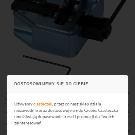
DOSTOSOWUJEMY SIĘ DO CIEBIE
Dołączona do zestawu gilotyna
Signal Fire 15
pozwala na
wykonanie operacji cięcia włókna zaledwie jednym ruchem.
Używamy
ciasteczek
, przez co nasz sklep działa
Wykonana ze stopu magnezu i aluminium, waży jedynie 252 g.
niezawodnie oraz dostosowuje się do Ciebie. Ciasteczka
Wyposażona jest w zintegrowany pojemnik na odpadki. Posiada
umożliwiają dopasowanie treści i promocji do Twoich
łatwy dostęp do śrub regulacyjnych (od spodu) oraz możliwość
zainteresowań.
zdjęcia dolnej pokrywy w celu uzyskania dostępu do elementów
wymagających okresowego czyszczenia. Zamontowane fabrycznie