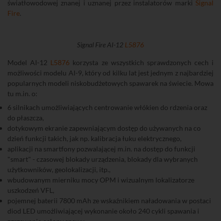
światłowodowej znanej i uznanej przez instalatorów marki
Signal
Fire
.
Signal Fire AI-12
L5876
Model AI-12
L5876
korzysta ze wszystkich sprawdzonych cech i
możliwości modelu AI-9, który od kilku lat jest jednym z najbardziej
popularnych modeli niskobudżetowych spawarek na świecie. Mowa
tu m.in. o:
6 silnikach umożliwiających centrowanie włókien do rdzenia oraz
do płaszcza,
dotykowym ekranie zapewniającym dostęp do używanych na co
dzień funkcji takich, jak np. kalibracja łuku elektrycznego,
aplikacji na smartfony pozwalającej m.in. na dostęp do funkcji
"smart" - czasowej blokady urządzenia, blokady dla wybranych
użytkowników, geolokalizacji, itp.,
wbudowanym mierniku mocy OPM i wizualnym lokalizatorze
uszkodzeń VFL,
pojemnej baterii 7800 mAh ze wskaźnikiem naładowania w postaci
diod LED umożliwiającej wykonanie około 240 cykli spawania i