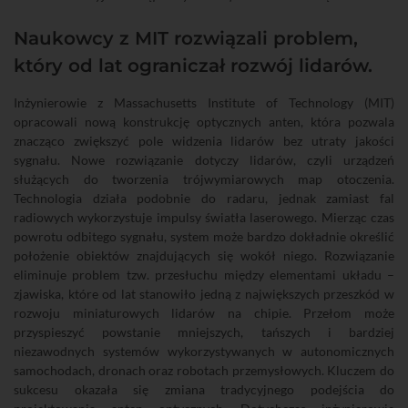
Naukowcy z MIT rozwiązali problem,
który od lat ograniczał rozwój lidarów.
Inżynierowie z Massachusetts Institute of Technology (MIT)
opracowali nową konstrukcję optycznych anten, która pozwala
znacząco zwiększyć pole widzenia lidarów bez utraty jakości
sygnału. Nowe rozwiązanie dotyczy lidarów, czyli urządzeń
służących do tworzenia trójwymiarowych map otoczenia.
Technologia działa podobnie do radaru, jednak zamiast fal
radiowych wykorzystuje impulsy światła laserowego. Mierząc czas
powrotu odbitego sygnału, system może bardzo dokładnie określić
położenie obiektów znajdujących się wokół niego. Rozwiązanie
eliminuje problem tzw. przesłuchu między elementami układu –
zjawiska, które od lat stanowiło jedną z największych przeszkód w
rozwoju miniaturowych lidarów na chipie. Przełom może
przyspieszyć powstanie mniejszych, tańszych i bardziej
niezawodnych systemów wykorzystywanych w autonomicznych
samochodach, dronach oraz robotach przemysłowych. Kluczem do
sukcesu okazała się zmiana tradycyjnego podejścia do