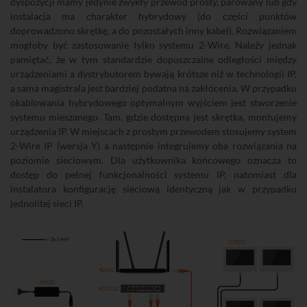
dyspozycji mamy jedynie zwykły przewód prosty, parowany lub gdy
instalacja ma charakter hybrydowy (do części punktów
doprowadzono skrętkę, a do pozostałych inny kabel). Rozwiązaniem
mogłoby być zastosowanie tylko systemu 2-Wire. Należy jednak
pamiętać, że w tym standardzie dopuszczalne odległości między
urządzeniami a dystrybutorem bywają krótsze niż w technologii IP,
a sama magistrala jest bardziej podatna na zakłócenia. W przypadku
okablowania hybrydowego optymalnym wyjściem jest stworzenie
systemu mieszanego. Tam, gdzie dostępna jest skrętka, montujemy
urządzenia IP. W miejscach z prostym przewodem stosujemy system
2-Wire IP (wersja Y) a następnie integrujemy oba rozwiązania na
poziomie sieciowym. Dla użytkownika końcowego oznacza to
dostęp do pełnej funkcjonalności systemu IP, natomiast dla
instalatora konfigurację sieciową identyczną jak w przypadku
jednolitej sieci IP.
G74021
N2933
M1820
N310112