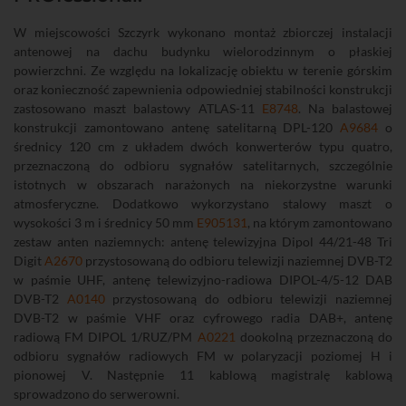
W miejscowości Szczyrk wykonano montaż zbiorczej instalacji
antenowej na dachu budynku wielorodzinnym o płaskiej
powierzchni. Ze względu na lokalizację obiektu w terenie górskim
oraz konieczność zapewnienia odpowiedniej stabilności konstrukcji
zastosowano maszt balastowy ATLAS-11
E8748
. Na balastowej
konstrukcji zamontowano antenę satelitarną DPL-120
A9684
o
średnicy 120 cm z układem dwóch konwerterów typu quatro,
przeznaczoną do odbioru sygnałów satelitarnych, szczególnie
istotnych w obszarach narażonych na niekorzystne warunki
atmosferyczne. Dodatkowo wykorzystano stalowy maszt o
wysokości 3 m i średnicy 50 mm
E905131
, na którym zamontowano
zestaw anten naziemnych: antenę telewizyjna Dipol 44/21-48 Tri
Digit
A2670
przystosowaną do odbioru telewizji naziemnej DVB-T2
w paśmie UHF, antenę telewizyjno-radiowa DIPOL-4/5-12 DAB
DVB-T2
A0140
przystosowaną do odbioru telewizji naziemnej
DVB-T2 w paśmie VHF oraz cyfrowego radia DAB+, antenę
radiową FM DIPOL 1/RUZ/PM
A0221
dookolną przeznaczoną do
odbioru sygnałów radiowych FM w polaryzacji poziomej H i
pionowej V. Następnie 11 kablową magistralę kablową
sprowadzono do serwerowni.