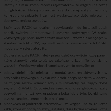
istotny dla m.in. komputerów i rejestratorów ze względu na różną
ich głębokość. Należy sprawdzić, czy do danej szafy zmieści się
konkretne urządzenie i czy jest wystarczająco dużo miejsca na
doprowadzenie przewodów.
Szafy typu RACK są idealnym rozwiązaniem do instalacji patch
paneli, switchy, komputerów i urządzeń optycznych. W szafie,
wykorzystując półki, można także umieścić urządzenia niebędące w
standardzie RACK-19", np. multiswitche, wzmacniacze RTV-SAT,
modulatory, rejestratory itp.
Dobierając szafę RACK należy przewidzieć oczywiście liczbę paneli,
które stanowić będą właściwe zakończenie kabli. To jednak nie
wszystko. Oprócz wysokości samej szafy warto pomyśleć o:
odpowiedniej ilości miejsca na montaż urządzeń aktywnych - w
przypadku typowego budynku wielorodzinnego będzie to widoczny
na zdjęciu zestaw wzmacniaczy i multiswitchy realizujący dosył
sygnału RTV/SAT. Odpowiednia szerokość oraz głębokość szafy
pozwoli na montaż ww. urządzeń z boku lub z tyłu. Dzięki temu
oszczędzane jest cenne miejsce na froncie.
pionowych organizerach przewodów - ze względu na to, że liczba
kabli, które wchodzą do szafy, jest duża, duża będzie również liczba