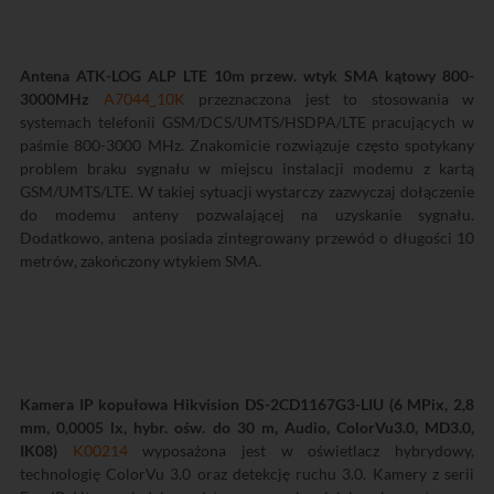
Antena ATK-LOG ALP LTE 10m przew. wtyk SMA kątowy 800-
3000MHz
A7044_10K
przeznaczona jest to stosowania w
systemach telefonii GSM/DCS/UMTS/HSDPA/LTE pracujących w
paśmie 800-3000 MHz. Znakomicie rozwiązuje często spotykany
problem braku sygnału w miejscu instalacji modemu z kartą
GSM/UMTS/LTE. W takiej sytuacji wystarczy zazwyczaj dołączenie
do modemu anteny pozwalającej na uzyskanie sygnału.
Dodatkowo, antena posiada zintegrowany przewód o długości 10
metrów, zakończony wtykiem SMA.
Kamera IP kopułowa Hikvision DS-2CD1167G3-LIU (6 MPix, 2,8
mm, 0,0005 lx, hybr. ośw. do 30 m, Audio, ColorVu3.0, MD3.0,
IK08)
K00214
wyposażona jest w oświetlacz hybrydowy,
technologię ColorVu 3.0 oraz detekcję ruchu 3.0. Kamery z serii