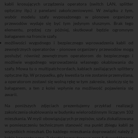
kabli krosujących urządzenia operatora (switch LAN, splitter
optyczny itp.) z panelami zakończeniowymi. W związku z tym,
wybór modelu szafy wyposażonego w pionowe organizery
przewodów wydaje się być tym jedynym słusznym. Brak tego
elementu, prędzej czy później, skutkował będzie ogromnym
bałaganem na froncie szafy.
możliwości wygodnego i bezpiecznego wprowadzenia kabli od
zewnętrznych operatorów - pionowe organizery przewodów mogą
posłużyć również zewnętrznym operatorom do bezpiecznego i
możliwie wygodnego wprowadzenia własnego okablowania do
szafy. Mowa tu o multipatchcordach, kablach zasilających splittery
optyczne itp. W przypadku, gdy kwestia ta nie zostanie przemyślana,
a operatorom zostawi się wolną rękę w tym zakresie, skończy się to
bałaganem, a ten z kolei wpłynie na możliwość pojawienia się
awarii.
Na poniższych zdjęciach prezentujemy przykład realizacji
zakończenia okablowania w budynku wielorodzinnym liczącym 102
mieszkania. W myśl obowiązujących przepisów, szafa zlokalizowana
w pomieszczeniu technicznym stanowić ma punkt zbiegu kabli ze
wszystkich mieszkań. Do każdego mieszkania doprowadzić należy 2
kable koncentryczne, 2 skrętki komputerowe oraz 1 dwuwłóknowy