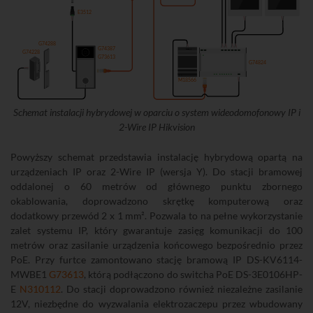
E3512
G74288
G74387
G74228
G73613
G74824
M18566
Schemat instalacji hybrydowej w oparciu o system wideodomofonowy IP i
2-Wire IP Hikvision
Powyższy schemat przedstawia instalację hybrydową opartą na
urządzeniach IP oraz 2-Wire IP (wersja Y). Do stacji bramowej
oddalonej o 60 metrów od głównego punktu zbornego
okablowania, doprowadzono skrętkę komputerową oraz
dodatkowy przewód 2 x 1 mm². Pozwala to na pełne wykorzystanie
zalet systemu IP, który gwarantuje zasięg komunikacji do 100
metrów oraz zasilanie urządzenia końcowego bezpośrednio przez
PoE. Przy furtce zamontowano stację bramową IP DS-KV6114-
MWBE1
G73613
, którą podłączono do switcha PoE DS-3E0106HP-
E
N310112
. Do stacji doprowadzono również niezależne zasilanie
12V, niezbędne do wyzwalania elektrozaczepu przez wbudowany