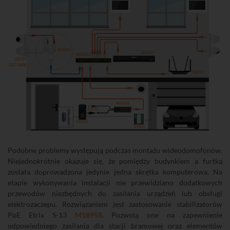
M18962
Q20249
N299851
Q0711
Q471300E
N2933
M18958
E3512
Q6021
Q6801
Podobne problemy występują podczas montażu wideodomofonów.
Niejednokrotnie okazuje się, że pomiędzy budynkiem a furtką
została doprowadzona jedynie jedna skrętka komputerowa. Na
etapie wykonywania instalacji nie przewidziano dodatkowych
przewodów niezbędnych do zasilania urządzeń lub obsługi
elektrozaczepu. Rozwiązaniem jest zastosowanie stabilizatorów
PoE Etrix S-13
M18958
. Pozwolą one na zapewnienie
odpowiedniego zasilania dla stacji bramowej oraz elementów