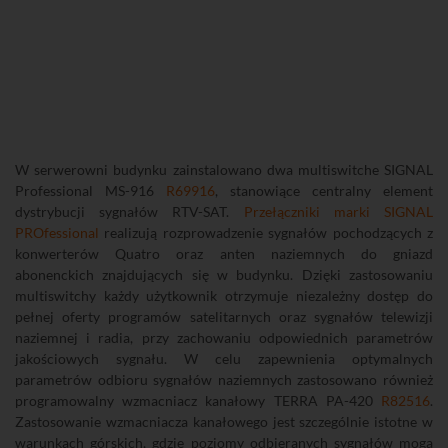
W serwerowni budynku zainstalowano dwa multiswitche SIGNAL
Professional MS-916
R69916
, stanowiące centralny element
dystrybucji sygnałów RTV-SAT.
Przełączniki marki SIGNAL
PROfessional
realizują rozprowadzenie sygnałów pochodzących z
konwerterów Quatro oraz anten naziemnych do gniazd
abonenckich znajdujących się w budynku. Dzięki zastosowaniu
multiswitchy każdy użytkownik otrzymuje niezależny dostęp do
pełnej oferty programów satelitarnych oraz sygnałów telewizji
naziemnej i radia, przy zachowaniu odpowiednich parametrów
jakościowych sygnału. W celu zapewnienia optymalnych
parametrów odbioru sygnałów naziemnych zastosowano również
programowalny wzmacniacz kanałowy TERRA PA-420
R82516
.
Zastosowanie wzmacniacza kanałowego jest szczególnie istotne w
warunkach górskich, gdzie poziomy odbieranych sygnałów mogą