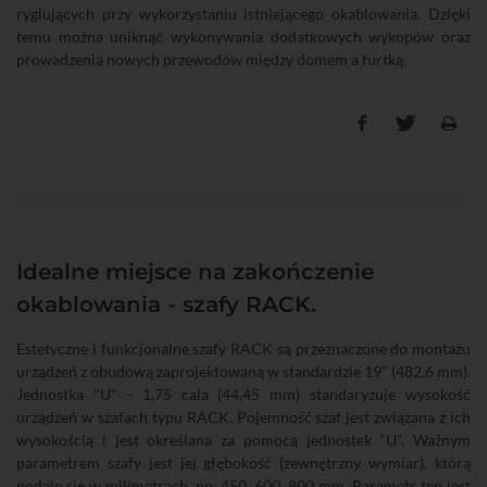
ryglujących przy wykorzystaniu istniejącego okablowania. Dzięki
temu można uniknąć wykonywania dodatkowych wykopów oraz
prowadzenia nowych przewodów między domem a furtką.
Idealne miejsce na zakończenie
okablowania - szafy RACK.
Estetyczne i funkcjonalne szafy RACK są przeznaczone do montażu
urządzeń z obudową zaprojektowaną w standardzie 19" (482,6 mm).
Jednostka "U" - 1,75 cala (44,45 mm) standaryzuje wysokość
urządzeń w szafach typu RACK. Pojemność szaf jest związana z ich
wysokością i jest określana za pomocą jednostek "U". Ważnym
parametrem szafy jest jej głębokość (zewnętrzny wymiar), którą
podaje się w milimetrach, np. 450, 600, 800 mm. Parametr ten jest