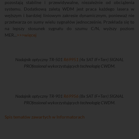
pozostają stabilne i przewidywalne, niezależnie od obciążenia
systemu. Dodatkową zaletą WDM jest praca każdego lasera w
węższym i bardziej liniowym zakresie dynamicznym, ponieważ nie
przetwarza on sumy wielu sygnałów jednocześnie. Przekłada się to
na lepszy stosunek sygnału do szumu C/N, wyższy poziom
MER...
>>>więcej
Nadajnik optyczny TR-501
R69951
(4x SAT IF+Terr) SIGNAL
PROfessional wykorzystujących technologię CWDM.
Nadajnik optyczny TR-901
R69956
(8x SAT IF+Terr) SIGNAL
PROfessional wykorzystujących technologię CWDM.
Spis tematów zawartych w Informatorach