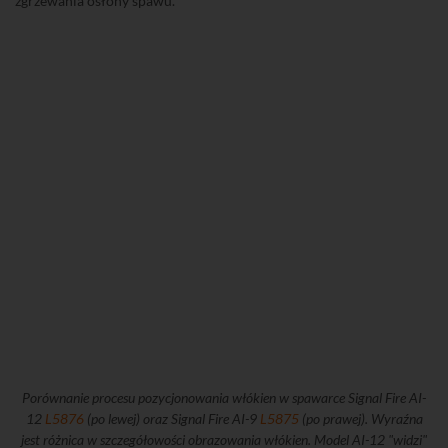
zgrzewania osłony spawu.
Porównanie procesu pozycjonowania włókien w spawarce Signal Fire AI-
12
L5876
(po lewej) oraz Signal Fire AI-9
L5875
(po prawej). Wyraźna
jest różnica w szczegółowości obrazowania włókien. Model AI-12 "widzi"