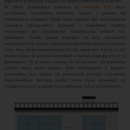
ingerencji w elewację, podjazd czy wykończone wnętrza budynku.
W takich przypadkach pomocne są
extendery PoE
, które
umożliwiają rozdzielenie transmisji danych i zasilania do
dodatkowych urządzeń. Dzięki temu możliwe jest wykorzystanie
istniejącej infrastruktury kablowej i rozbudowa systemu
monitoringu bez konieczności wykonywania nowych tras
kablowych. Należy jednak pamiętać, że przy stosowaniu
extenderów PoE bardzo ważne jest prawidłowe obliczenie budżetu
mocy. Moc dostarczana przez switch lub rejestrator PoE musi być
wystarczająca do zasilenia wszystkich urządzeń znajdujących się za
extenderem. W praktyce oznacza to konieczność uwzględnienia
poboru mocy przez kamery, strat wynikających z długości
przewodów oraz zapasu na ewentualną przyszłą rozbudowę.
Nieprawidłowo dobrany budżet mocy może prowadzić do
niestabilnej pracy urządzeń lub problemów z ich uruchomieniem.
Q6534W