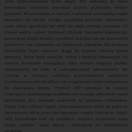
Testy przeprowadzone przez zespół MIT pokazały, że nowa
konstrukcja radykalnie zmniejsza poziom przesłuchu między
antenami. W warunkach, w których tradycyjne rozwiązania mogły
prowadzić do bardzo silnego sprzężenia pomiędzy elementami,
nowy układ ograniczył ten efekt do około jednego procenta. Co
równie ważne, system zachował zdolność tworzenia pojedynczej,
precyzyjnej wiązki światła i umożliwił znacznie szersze skanowanie
przestrzeni bez pojawiania się fałszywych sygnałów. Opracowana
technologia może otworzyć drogę do budowy lidarów nowej
generacji, które będą mniejsze, tańsze i bardziej niezawodne niż
obecnie stosowane rozwiązania. Takie sensory mogłyby znaleźć
zastosowanie nie tylko w autonomicznych samochodach, ale
również w dronach, robotach przemysłowych, systemach
monitorowania infrastruktury czy urządzeniach wykorzystywanych
do mapowania terenu. Przełom MIT pokazuje, że czasami
rozwiązanie wieloletniego problemu nie wymaga całkowicie nowej
technologii, lecz świeżego spojrzenia na istniejące rozwiązania.
Dzięki trzem różnym typom anten naukowcom udało się pokonać
ograniczenie, które przez lata hamowało rozwój lidarów na chipie.
Jeśli technologia trafi do produkcji, maszyny przyszłości będą
mogły „widzieć” świat szerzej i dokładniej niż kiedykolwiek
wcześniej.