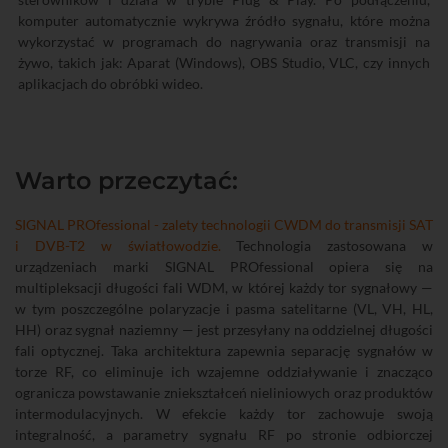
komputer automatycznie wykrywa źródło sygnału, które można
wykorzystać w programach do nagrywania oraz transmisji na
żywo, takich jak: Aparat (Windows), OBS Studio, VLC, czy innych
aplikacjach do obróbki wideo.
Warto przeczytać:
SIGNAL PROfessional - zalety technologii CWDM do transmisji SAT
i DVB-T2 w światłowodzie.
Technologia zastosowana w
urządzeniach marki SIGNAL PROfessional opiera się na
multipleksacji długości fali WDM, w której każdy tor sygnałowy —
w tym poszczególne polaryzacje i pasma satelitarne (VL, VH, HL,
HH) oraz sygnał naziemny — jest przesyłany na oddzielnej długości
fali optycznej. Taka architektura zapewnia separację sygnałów w
torze RF, co eliminuje ich wzajemne oddziaływanie i znacząco
ogranicza powstawanie zniekształceń nieliniowych oraz produktów
intermodulacyjnych. W efekcie każdy tor zachowuje swoją
integralność, a parametry sygnału RF po stronie odbiorczej