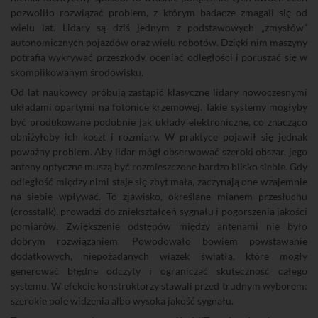
pozwoliło rozwiązać problem, z którym badacze zmagali się od
wielu lat. Lidary są dziś jednym z podstawowych „zmysłów”
autonomicznych pojazdów oraz wielu robotów. Dzięki nim maszyny
potrafią wykrywać przeszkody, oceniać odległości i poruszać się w
skomplikowanym środowisku.
Od lat naukowcy próbują zastąpić klasyczne lidary nowoczesnymi
układami opartymi na fotonice krzemowej. Takie systemy mogłyby
być produkowane podobnie jak układy elektroniczne, co znacząco
obniżyłoby ich koszt i rozmiary. W praktyce pojawił się jednak
poważny problem. Aby lidar mógł obserwować szeroki obszar, jego
anteny optyczne muszą być rozmieszczone bardzo blisko siebie. Gdy
odległość między nimi staje się zbyt mała, zaczynają one wzajemnie
na siebie wpływać. To zjawisko, określane mianem przesłuchu
(crosstalk), prowadzi do zniekształceń sygnału i pogorszenia jakości
pomiarów. Zwiększenie odstępów między antenami nie było
dobrym rozwiązaniem. Powodowało bowiem powstawanie
dodatkowych, niepożądanych wiązek światła, które mogły
generować błędne odczyty i ograniczać skuteczność całego
systemu. W efekcie konstruktorzy stawali przed trudnym wyborem:
szerokie pole widzenia albo wysoka jakość sygnału.