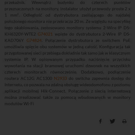
przekaźnik. Wewnątrz budynku do czterech punktów
przeznaczonych na monitory, instalator ułożył przewody proste 2 x
1 mm². Odległość od dystrybutora zasilającego do najdalej
położonego monitora nie przekracza 20 m. Ze względu na specyfikę
tego okablowania, zastosowano monitory systemu 2-Wire IP DS-
KH6320Y-WTE2
G74021
wpięte do dystrybutora 2-Wire IP DS-
KAD706Y
G74824
. Połączenie dystrybutora ze switchem PoE
umożliwia spięcie obu systemów w jedną całość. Konfiguracja tak
przygotowanej sieci przebiega dokładnie tak samo jak w klasycznym
systemie IP. W opisywanym przypadku naciśnięcie przycisku
wywołania na stacji bramowej uruchomi dzwonek na wszystkich
czterech monitorach równocześnie. Dodatkowo, podłączenie
routera AC12G AC1300
N2933
do switcha zapewnia dostęp do
Internetu, co pozwala na zdalną obsługę wideodomofonu z poziomu
aplikacji mobilnej Hik-Connect. Połączenie z siecią internetową
można zrealizować także za pomocą wbudowanych w monitory
modułów Wi-Fi