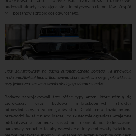
projektowania anten optycznych. Dotychczas inżynierowie
budowali układy składające się z identycznych elementów. Zespół
MIT postanowił zrobić coś odwrotnego.
Lidar zainstalowany na dachu autonomicznego pojazdu. Ta innowacja
może umożliwić układowi lidarowemu skanowanie szerszego pola widzenia
przy jednoczesnym zachowaniu niskiego poziomu szumów.
Badacze zaprojektowali trzy różne typy anten, które różnią się
szerokością oraz budową mikroskopijnych struktur
odpowiedzialnych za emisję światła. Dzięki temu każda antena
przewodzi światło nieco inaczej, co skutecznie ogranicza wzajemne
oddziaływanie pomiędzy sąsiednimi elementami. Jednocześnie
naukowcy zadbali o to, aby wszystkie anteny emitowały światło w
niemal identyczny sposób. To właśnie połączenie tych dwóch cech