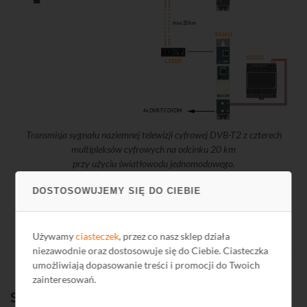
max 20 km
R81611
R82532
L11025
4x DVB-T COFDM
Transmisja sygnału naziemnej telewizji cyfrowej DVB-T2 z czterech
multipleksów cyfrowych na odcinku 20 km
przy użyciu światłowodu jednomodowego.
DOSTOSOWUJEMY SIĘ DO CIEBIE
Używamy
ciasteczek
, przez co nasz sklep działa
niezawodnie oraz dostosowuje się do Ciebie. Ciasteczka
umożliwiają dopasowanie treści i promocji do Twoich
zainteresowań.
System monitoringu Sunell.