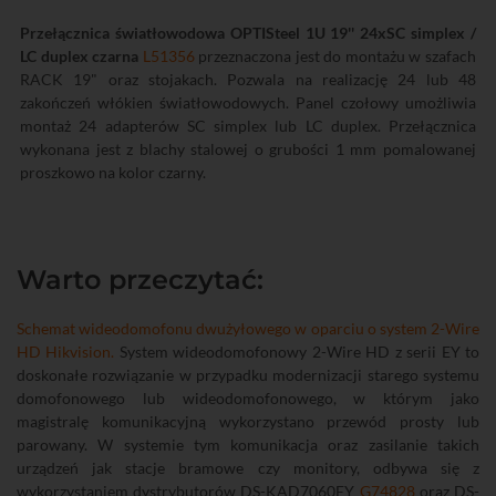
Przełącznica światłowodowa OPTISteel 1U 19'' 24xSC simplex /
LC duplex czarna
L51356
przeznaczona jest do montażu w szafach
RACK 19" oraz stojakach. Pozwala na realizację 24 lub 48
zakończeń włókien światłowodowych. Panel czołowy umożliwia
montaż 24 adapterów SC simplex lub LC duplex. Przełącznica
wykonana jest z blachy stalowej o grubości 1 mm pomalowanej
proszkowo na kolor czarny.
Warto przeczytać:
Schemat wideodomofonu dwużyłowego w oparciu o system 2-Wire
HD Hikvision.
System wideodomofonowy 2-Wire HD z serii EY to
doskonałe rozwiązanie w przypadku modernizacji starego systemu
domofonowego lub wideodomofonowego, w którym jako
magistralę komunikacyjną wykorzystano przewód prosty lub
parowany. W systemie tym komunikacja oraz zasilanie takich
urządzeń jak stacje bramowe czy monitory, odbywa się z
wykorzystaniem dystrybutorów DS-KAD7060EY
G74828
oraz DS-