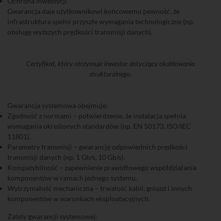
Ochrona inwestycji
Gwarancja daje użytkownikowi końcowemu pewność, że
infrastruktura spełni przyszłe wymagania technologiczne (np.
obsługę wyższych prędkości transmisji danych).
Certyfikat, który otrzymuje inwestor dotyczący okablowania
strukturalnego.
Gwarancja systemowa obejmuje:
Zgodność z normami – potwierdzenie, że instalacja spełnia
wymagania określonych standardów (np. EN 50173, ISO/IEC
11801).
Parametry transmisji – gwarancję odpowiednich prędkości
transmisji danych (np. 1 Gb/s, 10 Gb/s).
Kompatybilność – zapewnienie prawidłowego współdziałania
komponentów w ramach jednego systemu.
Wytrzymałość mechaniczna – trwałość kabli, gniazd i innych
komponentów w warunkach eksploatacyjnych.
Zalety gwarancji systemowej: