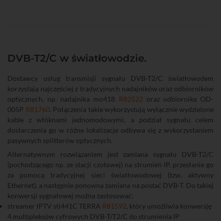
DVB-T2/C w światłowodzie.
Dostawcy usług transmisji sygnału DVB-T2/C światłowodem
korzystają najczęściej z tradycyjnych nadajników oraz odbiorników
optycznych, np. nadajnika mo418
R82522
oraz odbiornika OD-
005P
R81760
. Połączenia takie wykorzystują wyłącznie wydzielone
kable z włóknami jednomodowymi, a podział sygnału celem
dostarczenia go w różne lokalizacje odbywa się z wykorzystaniem
pasywnych splitterów optycznych.
Alternatywnym rozwiązaniem jest zamiana sygnału DVB-T2/C
(pochodzącego np. ze stacji czołowej) na strumień IP, przesłanie go
za pomocą tradycyjnej sieci światłowodowej (tzw. aktywny
Ethernet), a następnie ponowna zamiana na postać DVB-T. Do takiej
konwersji sygnałowej można zastosować:
streamer IPTV sti441C TERRA
R81592
, który umożliwia konwersję
4 multipleksów cyfrowych DVB-T/T2/C do strumienia IP