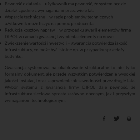
Pewność działania – użytkownik ma pewność, że system będzie
działał zgodnie z wymaganiami przez wiele lat.
Wsparcie techniczne – w razie problemów technicznych
użytkownik może liczyć na pomoc producenta.
Redukcja kosztów napraw – w przypadku awarii elementów firma
DIPOL w ramach gwarancji wymienia elementy na nowe.
Zwiększenie wartości inwestycji – gwarancja potwierdza jakość
infrastruktury, co może być istotne np. w przypadku sprzedaży
budynku.
Gwarancja systemowa na okablowanie strukturalne to nie tylko
formalny dokument, ale przede wszystkim potwierdzenie wysokiej
jakości instalacji oraz zapewnienie niezawodności przez długie lata.
Wybór systemu z gwarancją firmy DIPOL daje pewność, że
infrastruktura sieciowa sprosta zarówno obecnym, jak i przyszłym
wymaganiom technologicznym.