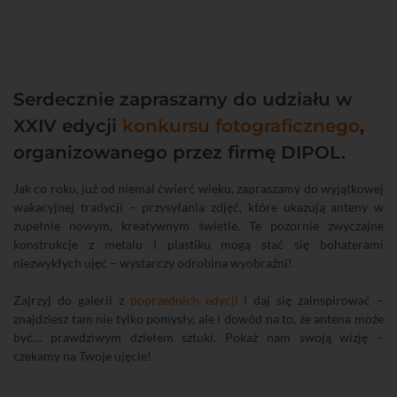
Serdecznie zapraszamy do udziału w
XXIV edycji
konkursu fotograficznego
,
organizowanego przez firmę DIPOL.
Jak co roku, już od niemal ćwierć wieku, zapraszamy do wyjątkowej
wakacyjnej tradycji – przysyłania zdjęć, które ukazują anteny w
zupełnie nowym, kreatywnym świetle. Te pozornie zwyczajne
konstrukcje z metalu i plastiku mogą stać się bohaterami
niezwykłych ujęć – wystarczy odrobina wyobraźni!
Zajrzyj do galerii z
poprzednich edycji
i daj się zainspirować –
znajdziesz tam nie tylko pomysły, ale i dowód na to, że antena może
być… prawdziwym dziełem sztuki. Pokaż nam swoją wizję –
czekamy na Twoje ujęcie!