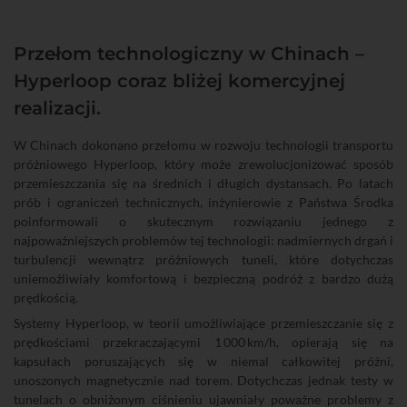
Przełom technologiczny w Chinach –
Hyperloop coraz bliżej komercyjnej
realizacji.
W Chinach dokonano przełomu w rozwoju technologii transportu
próżniowego Hyperloop, który może zrewolucjonizować sposób
przemieszczania się na średnich i długich dystansach. Po latach
prób i ograniczeń technicznych, inżynierowie z Państwa Środka
poinformowali o skutecznym rozwiązaniu jednego z
najpoważniejszych problemów tej technologii: nadmiernych drgań i
turbulencji wewnątrz próżniowych tuneli, które dotychczas
uniemożliwiały komfortową i bezpieczną podróż z bardzo dużą
prędkością.
Systemy Hyperloop, w teorii umożliwiające przemieszczanie się z
prędkościami przekraczającymi 1 000 km/h, opierają się na
kapsułach poruszających się w niemal całkowitej próżni,
unoszonych magnetycznie nad torem. Dotychczas jednak testy w
tunelach o obniżonym ciśnieniu ujawniały poważne problemy z