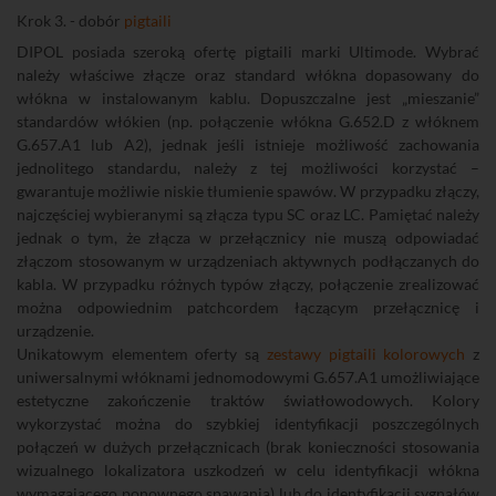
Krok 3. - dobór
pigtaili
DIPOL posiada szeroką ofertę pigtaili marki Ultimode. Wybrać
należy właściwe złącze oraz standard włókna dopasowany do
włókna w instalowanym kablu. Dopuszczalne jest „mieszanie”
standardów włókien (np. połączenie włókna G.652.D z włóknem
G.657.A1 lub A2), jednak jeśli istnieje możliwość zachowania
jednolitego standardu, należy z tej możliwości korzystać –
gwarantuje możliwie niskie tłumienie spawów. W przypadku złączy,
najczęściej wybieranymi są złącza typu SC oraz LC. Pamiętać należy
jednak o tym, że złącza w przełącznicy nie muszą odpowiadać
złączom stosowanym w urządzeniach aktywnych podłączanych do
kabla. W przypadku różnych typów złączy, połączenie zrealizować
można odpowiednim patchcordem łączącym przełącznicę i
urządzenie.
Unikatowym elementem oferty są
zestawy pigtaili kolorowych
z
uniwersalnymi włóknami jednomodowymi G.657.A1 umożliwiające
estetyczne zakończenie traktów światłowodowych. Kolory
wykorzystać można do szybkiej identyfikacji poszczególnych
połączeń w dużych przełącznicach (brak konieczności stosowania
wizualnego lokalizatora uszkodzeń w celu identyfikacji włókna
wymagającego ponownego spawania) lub do identyfikacji sygnałów