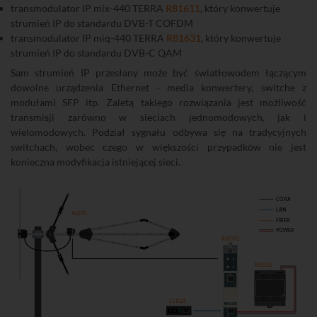
transmodulator IP mix-440 TERRA
R81611
, który konwertuje
strumień IP do standardu DVB-T COFDM
transmodulator IP miq-440 TERRA
R81631
, który konwertuje
strumień IP do standardu DVB-C QAM
Sam strumień IP przesłany może być światłowodem łączącym
dowolne urządzenia Ethernet - media konwertery, switche z
modułami SFP itp. Zaletą takiego rozwiązania jest możliwość
transmisji zarówno w sieciach jednomodowych, jak i
wielomodowych. Podział sygnału odbywa się na tradycyjnych
switchach, wobec czego w większości przypadków nie jest
konieczna modyfikacja istniejącej sieci.
COAX
LAN
A2270
FIBER
POWER
R81592
R82532
sti41c
L11025