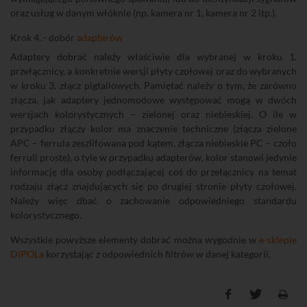
oraz usług w danym włóknie (np. kamera nr 1, kamera nr 2 itp.).
Krok 4. - dobór
adapterów
Adaptery dobrać należy właściwie dla wybranej w kroku 1.
przełącznicy, a konkretnie wersji płyty czołowej oraz do wybranych
w kroku 3. złącz pigtailowych. Pamiętać należy o tym, że zarówno
złącza, jak adaptery jednomodowe występować mogą w dwóch
wersjach kolorystycznych – zielonej oraz niebieskiej. O ile w
przypadku złączy kolor ma znaczenie techniczne (złącza zielone
APC – ferrula zeszlifowana pod kątem, złącza niebieskie PC – czoło
ferruli proste), o tyle w przypadku adapterów, kolor stanowi jedynie
informację dla osoby podłączającej coś do przełącznicy na temat
rodzaju złącz znajdujących się po drugiej stronie płyty czołowej.
Należy więc dbać o zachowanie odpowiedniego standardu
kolorystycznego.
Wszystkie powyższe elementy dobrać można wygodnie w
e-sklepie
DIPOLa
korzystając z odpowiednich filtrów w danej kategorii.