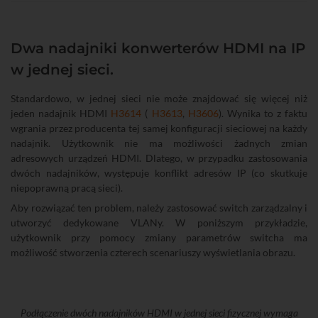
Dwa nadajniki konwerterów HDMI na IP
w jednej sieci.
Standardowo, w jednej sieci nie może znajdować się więcej niż
jeden nadajnik HDMI
H3614
(
H3613
,
H3606
). Wynika to z faktu
wgrania przez producenta tej samej konfiguracji sieciowej na każdy
nadajnik. Użytkownik nie ma możliwości żadnych zmian
adresowych urządzeń HDMI. Dlatego, w przypadku zastosowania
dwóch nadajników, występuje konflikt adresów IP (co skutkuje
niepoprawną pracą sieci).
Aby rozwiązać ten problem, należy zastosować switch zarządzalny i
utworzyć dedykowane VLANy. W poniższym przykładzie,
użytkownik przy pomocy zmiany parametrów switcha ma
możliwość stworzenia czterech scenariuszy wyświetlania obrazu.
Podłączenie dwóch nadajników HDMI w jednej sieci fizycznej wymaga