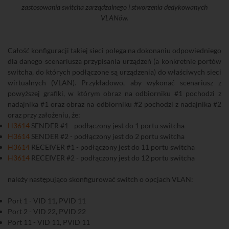
zastosowania switcha zarządzalnego i stworzenia dedykowanych
VLANów.
Całość konfiguracji takiej sieci polega na dokonaniu odpowiedniego
dla danego scenariusza przypisania urządzeń (a konkretnie portów
switcha, do których podłączone są urządzenia) do właściwych sieci
wirtualnych (VLAN). Przykładowo, aby wykonać scenariusz z
powyższej grafiki, w którym obraz na odbiorniku #1 pochodzi z
nadajnika #1 oraz obraz na odbiorniku #2 pochodzi z nadajnika #2
oraz przy założeniu, że:
H3614
SENDER #1 - podłączony jest do 1 portu switcha
H3614
SENDER #2 - podłączony jest do 2 portu switcha
H3614
RECEIVER #1 - podłączony jest do 11 portu switcha
H3614
RECEIVER #2 - podłączony jest do 12 portu switcha
należy następująco skonfigurować switch o opcjach VLAN:
Port 1 - VID 11, PVID 11
Port 2 - VID 22, PVID 22
Port 11 - VID 11, PVID 11