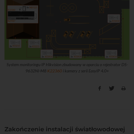
M89325
K22360
N29987
K03414
K03215
K03215
K03414
K03414
K03414
System monitoringu IP Hikvision zbudowany w oparciu o rejestrator DS-
9632NI-M8
K22360
i kamery z serii EasyIP 4.0+
Zakończenie instalacji światłowodowej