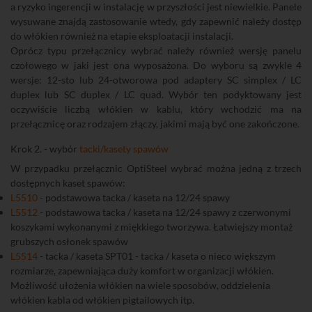
a ryzyko ingerencji w instalację w przyszłości jest niewielkie. Panele
wysuwane znajdą zastosowanie wtedy, gdy zapewnić należy dostęp
do włókien również na etapie eksploatacji instalacji.
Oprócz typu przełącznicy wybrać należy również wersję panelu
czołowego w jaki jest ona wyposażona. Do wyboru są zwykle 4
wersje: 12-sto lub 24-otworowa pod adaptery SC simplex / LC
duplex lub SC duplex / LC quad. Wybór ten podyktowany jest
oczywiście liczbą włókien w kablu, który wchodzić ma na
przełącznicę oraz rodzajem złączy, jakimi mają być one zakończone.
Krok 2. - wybór
tacki/kasety spawów
W przypadku przełącznic OptiSteel wybrać można jedną z trzech
dostępnych kaset spawów:
L5510
- podstawowa tacka / kaseta na 12/24 spawy
L5512
- podstawowa tacka / kaseta na 12/24 spawy z czerwonymi
koszykami wykonanymi z miękkiego tworzywa. Łatwiejszy montaż
grubszych osłonek spawów
L5514
- tacka / kaseta SPT01 - tacka / kaseta o nieco większym
rozmiarze, zapewniająca duży komfort w organizacji włókien.
Możliwość ułożenia włókien na wiele sposobów, oddzielenia
włókien kabla od włókien pigtailowych itp.