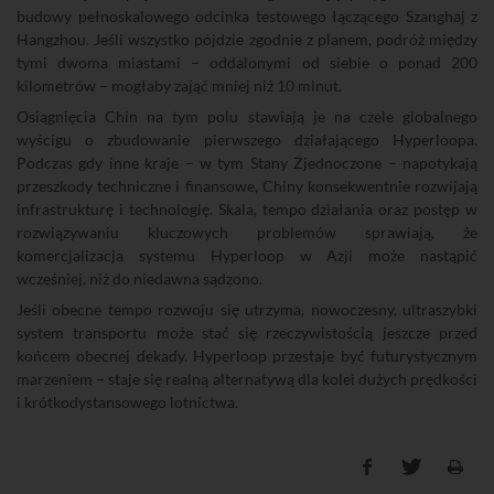
budowy pełnoskalowego odcinka testowego łączącego Szanghaj z
Hangzhou. Jeśli wszystko pójdzie zgodnie z planem, podróż między
tymi dwoma miastami – oddalonymi od siebie o ponad 200
kilometrów – mogłaby zająć mniej niż 10 minut.
Osiągnięcia Chin na tym polu stawiają je na czele globalnego
wyścigu o zbudowanie pierwszego działającego Hyperloopa.
Podczas gdy inne kraje – w tym Stany Zjednoczone – napotykają
przeszkody techniczne i finansowe, Chiny konsekwentnie rozwijają
infrastrukturę i technologię. Skala, tempo działania oraz postęp w
rozwiązywaniu kluczowych problemów sprawiają, że
komercjalizacja systemu Hyperloop w Azji może nastąpić
wcześniej, niż do niedawna sądzono.
Jeśli obecne tempo rozwoju się utrzyma, nowoczesny, ultraszybki
system transportu może stać się rzeczywistością jeszcze przed
końcem obecnej dekady. Hyperloop przestaje być futurystycznym
marzeniem – staje się realną alternatywą dla kolei dużych prędkości
i krótkodystansowego lotnictwa.