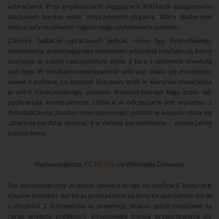
wibracjami. Przy prędkościach sięgających 400 km/h pasażerowie
odczuwali bardzo silne, nieprzyjemne drgania, które skutecznie
wykluczały możliwość regularnego użytkowania systemu.
Chińscy badacze opracowali jednak nowy typ hybrydowego
zawieszenia, wspomaganego systemami sztucznej inteligencji, które
analizują w czasie rzeczywistym dane z toru i aktywnie niwelują
wstrząsy. W rezultacie intensywność wibracji udało się zmniejszyć
nawet o połowę, co stanowi kluczowy krok w kierunku stworzenia
w pełni funkcjonalnego systemu transportowego tego typu. Jak
podkreślają konstruktorzy, różnica w odczuciach jest wyraźna: z
doświadczenia „bardzo nieprzyjemnego” podróż w kapsule stała się
„znacznie bardziej znośna”, a w dalszej perspektywie – potencjalnie
komfortowa.
Neuhausengroup,
CC BY 4.0
, via Wikimedia Commons
Ten technologiczny przełom otwiera drogę do realizacji kolejnych
etapów projektu. Już teraz prowadzone są testy na specjalnym torze
o długości 2 kilometrów w prowincji Shanxi, gdzie rozwijane są
coraz większe prędkości. Równolegle trwają przygotowania do