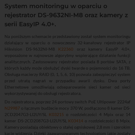
System monitoringu w oparciu o
rejestrator DS-9632NI-M8 oraz kamery z
serii EasyIP 4.0+.
Na poniższym schemacie przedstawiony został system monitoringu
działający w oparciu o nowoczesny 32-kanałowy rejestrator IP
Hikvision DS-9632NI-M8
K22360
oraz kamery EasyIP 4.0+,
wyposażone w najnowsze algorytmy wspierające działanie funkcji
analitycznych. Zastosowany rejestrator posiada 8 portów SATA, z
których każdy może obsłużyć dyski twarde o pojemności do 16 TB.
Obsługa macierzy RAID (0, 1, 5, 6, 10) pozwala zabezpieczyć system
przed utratą nagrań w przypadku awarii dysku. Dwa porty
Ethernetowe umożliwiają odseparowanie sieci kamer od sieci
wykorzystywanej do obsługi rejestratora.
Do rejestratora, poprzez 24 portowy switch PoE Ultipower 2224af
N29987
o łącznym budżecie mocy 370 W, podłączono 8 kamer DS-
2CD2047G3-LI2UY/SL
K03215
o rozdzielczości 4 Mpix oraz 14
kamer DS-2CD2087G3-LI2UY/SL
K03414
o rozdzielczości 8 Mpix.
Kamery posiadają obiektywy o stałej ogniskowej 2,8 mm i szerokim
kącie widzenia. Dzięki zaawansowanym technologiom jakie zostały