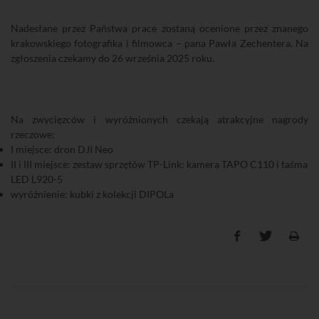
Nadesłane przez Państwa prace zostaną ocenione przez znanego
krakowskiego fotografika i filmowca – pana Pawła Zechentera. Na
zgłoszenia czekamy do 26 września 2025 roku.
Na zwycięzców i wyróżnionych czekają atrakcyjne nagrody
rzeczowe:
I miejsce: dron DJI Neo
II i III miejsce: zestaw sprzętów TP-Link: kamera TAPO C110 i taśma
LED L920-5
wyróżnienie: kubki z kolekcji DIPOLa