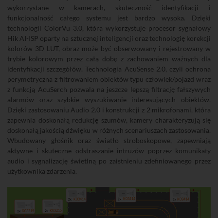
wykorzystane w kamerach, skuteczność identyfikacji i
funkcjonalność całego systemu jest bardzo wysoka. Dzięki
technologii ColorVu 3.0, która wykorzystuje procesor sygnałowy
Hik AI-ISP oparty na sztucznej inteligencji oraz technologię korekcji
kolorów 3D LUT, obraz może być obserwowany i rejestrowany w
trybie kolorowym przez całą dobę z zachowaniem ważnych dla
identyfikacji szczegółów. Technologia AcuSense 2.0, czyli ochrona
perymetryczna z filtrowaniem obiektów typu człowiek/pojazd wraz
z funkcją AcuSerch pozwala na jeszcze lepszą filtrację fałszywych
alarmów oraz szybkie wyszukiwanie interesujących obiektów.
Dzięki zastosowaniu Audio 2.0 i konstrukcji z 2 mikrofonami, która
zapewnia doskonałą redukcję szumów, kamery charakteryzują się
doskonałą jakością dźwięku w różnych scenariuszach zastosowania.
Wbudowany głośnik oraz światło stroboskopowe, zapewniają
aktywne i skuteczne odstraszanie intruzów poprzez komunikaty
audio i sygnalizację świetlną po zaistnieniu zdefiniowanego przez
użytkownika zdarzenia.
K03414
K03414
K03414
K03215
K03215