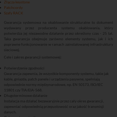
Złącza keystone
Patchcordy
Szafy RACK
Gwarancja systemowa na okablowanie strukturalne to dokument
wydawany przez producenta systemu okablowania, który
potwierdza jej niezawodne działanie przez określony czas - 25 lat.
Taka gwarancja obejmuje zarówno elementy systemu, jak i ich
poprawne funkcjonowanie w ramach zainstalowanej infrastruktury
sieciowej.
Cele i zakres gwarancji systemowej:
Potwierdzenie zgodności
Gwarancja zapewnia, że wszystkie komponenty systemu, takie jak
kable, gniazda, patch panele i urządzenia pasywne, spełniają
odpowiednie normy międzynarodowe, np. EN 50173, ISO/IEC
11801 czy TIA/EIA-568.
Długoterminowe działanie
Instalacja ma działać bezawaryjnie przez cały okres gwarancji,
zapewniać odpowiednią przepustowość oraz jakość transmisji
danych.