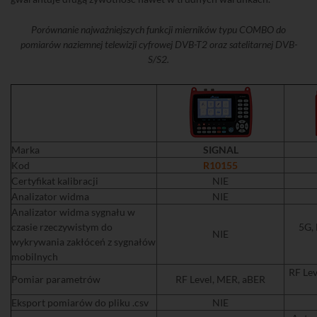
Porównanie najważniejszych funkcji mierników typu COMBO do
pomiarów naziemnej telewizji cyfrowej DVB-T2 oraz satelitarnej DVB-
S/S2.
Marka
SIGNAL
Kod
R10155
Certyfikat kalibracji
NIE
Analizator widma
NIE
Analizator widma sygnału w
czasie rzeczywistym do
5G,
NIE
wykrywania zakłóceń z sygnałów
mobilnych
RF Lev
Pomiar parametrów
RF Level, MER, aBER
Eksport pomiarów do pliku .csv
NIE