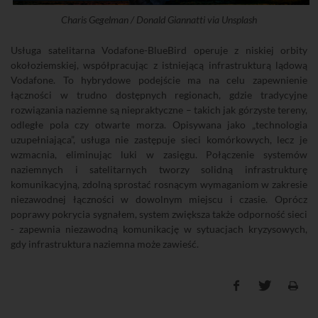
Charis Gegelman / Donald Giannatti via Unsplash
Usługa satelitarna Vodafone-BlueBird operuje z niskiej orbity
okołoziemskiej, współpracując z istniejącą infrastrukturą lądową
Vodafone. To hybrydowe podejście ma na celu zapewnienie
łączności w trudno dostępnych regionach, gdzie tradycyjne
rozwiązania naziemne są niepraktyczne – takich jak górzyste tereny,
odległe pola czy otwarte morza. Opisywana jako „technologia
uzupełniająca”, usługa nie zastępuje sieci komórkowych, lecz je
wzmacnia, eliminując luki w zasięgu. Połączenie systemów
naziemnych i satelitarnych tworzy solidną infrastrukturę
komunikacyjną, zdolną sprostać rosnącym wymaganiom w zakresie
niezawodnej łączności w dowolnym miejscu i czasie. Oprócz
poprawy pokrycia sygnałem, system zwiększa także odporność sieci
- zapewnia niezawodną komunikację w sytuacjach kryzysowych,
gdy infrastruktura naziemna może zawieść.