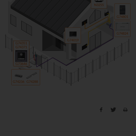
N3255
G74801
G74824
G74019
G74351
G74371
G73646
G74236
G74288