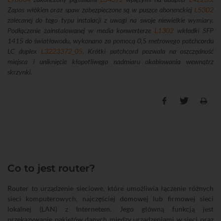
Zapas włókien oraz spaw zabezpieczone są w puszce abonenckiej
L5302
zalecanej do tego typu instalacji z uwagi na swoje niewielkie wymiary.
Podłączenie zainstalowanej w media konwerterze
L1302
wkładki SFP
1415 do światłowodu, wykonano za pomocą 0,5 metrowego patchcordu
LC duplex
L3223372_05
. Krótki patchcord pozwala na oszczędność
miejsca i uniknięcie kłopotliwego nadmiaru okablowania wewnątrz
skrzynki.
Co to jest router?
Router to urządzenie sieciowe, które umożliwia łączenie różnych
sieci komputerowych, najczęściej domowej lub firmowej sieci
lokalnej (LAN) z Internetem. Jego główną funkcją jest
przekazywanie pakietów danych między urządzeniami w sieci oraz