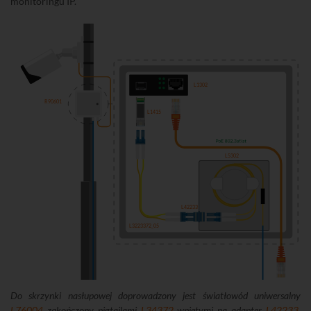
monitoringu IP.
L1302
R90601
L1415
L5302
L42233
L3223372_05
Do skrzynki nasłupowej doprowadzony jest światłowód uniwersalny
L76004
zakończony pigtailami
L34372
wpiętymi na adapter
L42233
.