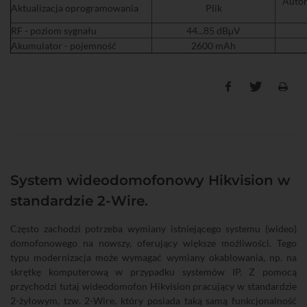
Autom
Aktualizacja oprogramowania
Plik
RF - poziom sygnału
44...85 dBμV
Akumulator - pojemność
2600 mAh
System wideodomofonowy Hikvision w
standardzie 2-Wire.
Często zachodzi potrzeba wymiany istniejącego systemu (wideo)
domofonowego na nowszy, oferujący większe możliwości. Tego
typu modernizacja może wymagać wymiany okablowania, np. na
skrętkę komputerową w przypadku systemów IP. Z pomocą
przychodzi tutaj wideodomofon Hikvision pracujący w standardzie
2-żyłowym, tzw. 2-Wire, który posiada taką samą funkcjonalność