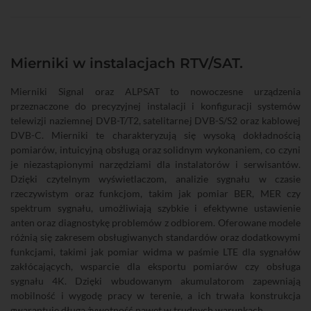
Mierniki w instalacjach RTV/SAT.
Mierniki Signal oraz ALPSAT to nowoczesne urządzenia
przeznaczone do precyzyjnej instalacji i konfiguracji systemów
telewizji naziemnej DVB-T/T2, satelitarnej DVB-S/S2 oraz kablowej
DVB-C. Mierniki te charakteryzują się wysoką dokładnością
pomiarów, intuicyjną obsługą oraz solidnym wykonaniem, co czyni
je niezastąpionymi narzędziami dla instalatorów i serwisantów.
Dzięki czytelnym wyświetlaczom, analizie sygnału w czasie
rzeczywistym oraz funkcjom, takim jak pomiar BER, MER czy
spektrum sygnału, umożliwiają szybkie i efektywne ustawienie
anten oraz diagnostykę problemów z odbiorem. Oferowane modele
różnią się zakresem obsługiwanych standardów oraz dodatkowymi
funkcjami, takimi jak pomiar widma w paśmie LTE dla sygnałów
zakłócających, wsparcie dla eksportu pomiarów czy obsługa
sygnału 4K. Dzięki wbudowanym akumulatorom zapewniają
mobilność i wygodę pracy w terenie, a ich trwała konstrukcja
gwarantuje długą żywotność nawet w trudnych warunkach.