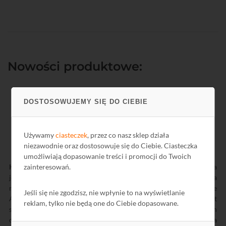
Nowości produktowe:
DOSTOSOWUJEMY SIĘ DO CIEBIE
Używamy
ciasteczek
, przez co nasz sklep działa
niezawodnie oraz dostosowuje się do Ciebie. Ciasteczka
umożliwiają dopasowanie treści i promocji do Twoich
Kamera Protect C240 (AHD, 1080P, M12)
M80240
przeznaczona
zainteresowań.
jest do systemu monitoringu wizyjnego pojazdów. Pozwala na
nagrywanie obrazu wideo w rozdzielczości 1080p w standardzie
Jeśli się nie zgodzisz, nie wpłynie to na wyświetlanie
AHD. Wysoka czułość przetwornika CMOS z serii StarLight
reklam, tylko nie będą one do Ciebie dopasowane.
sprawia, że nagrania są wyraźne nawet w gorszych warunkach
oświetleniowych. Stałoogniskowy obiektyw urządzenia zapewnia