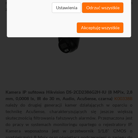
rejestrację szerokiego pola widzenia 100°, przy bardzo małych
Ustawienia
Odrzuć wszystkie
zniekształceniach.
Akceptuję wszystkie
Kamera IP sufitowa Hikvision DS-2CD2386G2H-IU (8 MPix, 2,8
mm, 0,0008 lx, IR do 30 m, Audio, AcuSense, czarna)
K00338B
należy do drugiej generacji kamer działających w oparciu o
technikę AcuSense, charakteryzujących się jeszcze większą
skutecznością filtrowania fałszywych alarmów. Przeznaczona jest
do pracy w systemach monitoringu opartego o rejestratory IP.
Kamera wyposażona jest w przetwornik 1/1,8" CMOS o
rozdzielczości 8 Mpix oraz oświetlacz podczerwieni o zasięgu do