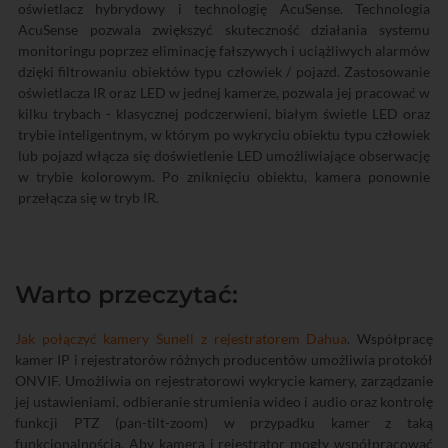
oświetlacz hybrydowy i technologię AcuSense. Technologia
AcuSense pozwala zwiększyć skuteczność działania systemu
monitoringu poprzez eliminację fałszywych i uciążliwych alarmów
dzięki filtrowaniu obiektów typu człowiek / pojazd. Zastosowanie
oświetlacza IR oraz LED w jednej kamerze, pozwala jej pracować w
kilku trybach - klasycznej podczerwieni, białym świetle LED oraz
trybie inteligentnym, w którym po wykryciu obiektu typu człowiek
lub pojazd włącza się doświetlenie LED umożliwiające obserwację
w trybie kolorowym. Po zniknięciu obiektu, kamera ponownie
przełącza się w tryb IR.
Warto przeczytać:
Jak połączyć kamery Sunell z rejestratorem Dahua
. Współpracę
kamer IP i rejestratorów różnych producentów umożliwia protokół
ONVIF. Umożliwia on rejestratorowi wykrycie kamery, zarządzanie
jej ustawieniami, odbieranie strumienia wideo i audio oraz kontrolę
funkcji PTZ (pan-tilt-zoom) w przypadku kamer z taką
funkcjonalnością. Aby kamera i rejestrator mogły współpracować