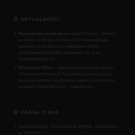
AKTUALNOŚCI
Nowe drzewo towarów w e
-sklepie Dipola - dobierz
produkty w obrębie systemu. W e-sklepie Dipola
pojawiła się możliwość przeglądania oferty
produktowej pod kątem systemów, tzn. grup
kompatybilnych ze...
10 czerwca 2026 r.
- Jubileuszowa edycja konkursu
"Ciekawie o Antenach". To już dwudziesty piąty raz,
kiedy zapraszamy do udziału w naszym wakacyjnym
wyzwaniu fotograficznym – czekamy na...
PRASA O NAS
Transmodulator TDX-4168 FTA TERRA - Świat Radio
nr 10/2019