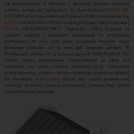
jak wideodomofon IP Hikvision 2 generacji. Budowa niedużego
systemu polega na podłączeniu do dystrybutora
G74824
DS-
KAD706Y za pomocą magistrali 2 żyłowej (2-Wire) monitorów (np.
G74019
DS-KH6320Y-WTE2) i modułu głównego stacji bramowej (
G73646
DS-KD8003Y-IME2). Magistrala 2-Wire pozwala na
zasilenie urządzeń i nawiązanie komunikacji. Po podłączeniu
dystrybutora do sieci LAN, każde urządzenie (monitor, stacja
bramowa) widoczne jest w sieci pod osobnym adresem IP.
Konfiguracja odbywa się za pomocą aplikacji iVMS-4200(v3). Taki
system, oprócz podstawowej funkcjonalności do jakiej jest
stworzony, czyli wideo rozmowy, otwierania furtki i sterowania
bramą wjazdową, pozwala również na obsługę za pomocą aplikacji
na smartfona
Hik-Connect
. Dzięki niej można przekierować
rozmowę na telefon podczas nieobecności lokatora oraz zdalnie
otworzyć furtkę lub bramę.