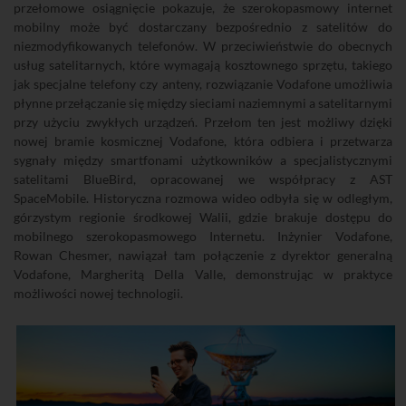
przełomowe osiągnięcie pokazuje, że szerokopasmowy internet
mobilny może być dostarczany bezpośrednio z satelitów do
niezmodyfikowanych telefonów. W przeciwieństwie do obecnych
usług satelitarnych, które wymagają kosztownego sprzętu, takiego
jak specjalne telefony czy anteny, rozwiązanie Vodafone umożliwia
płynne przełączanie się między sieciami naziemnymi a satelitarnymi
przy użyciu zwykłych urządzeń. Przełom ten jest możliwy dzięki
nowej bramie kosmicznej Vodafone, która odbiera i przetwarza
sygnały między smartfonami użytkowników a specjalistycznymi
satelitami BlueBird, opracowanej we współpracy z AST
SpaceMobile. Historyczna rozmowa wideo odbyła się w odległym,
górzystym regionie środkowej Walii, gdzie brakuje dostępu do
mobilnego szerokopasmowego Internetu. Inżynier Vodafone,
Rowan Chesmer, nawiązał tam połączenie z dyrektor generalną
Vodafone, Margheritą Della Valle, demonstrując w praktyce
możliwości nowej technologii.