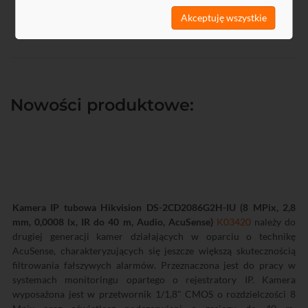
Akceptuję wszystkie
Nowości produktowe:
Kamera IP tubowa Hikvision DS-2CD2086G2H-IU (8 MPix, 2,8
mm, 0,0008 lx, IR do 40 m, Audio, AcuSense)
K03420
należy do
drugiej generacji kamer działających w oparciu o technikę
AcuSense, charakteryzujących się jeszcze większą skutecznością
filtrowania fałszywych alarmów. Przeznaczona jest do pracy w
systemach monitoringu opartego o rejestratory IP. Kamera
wyposażona jest w przetwornik 1/1,8" CMOS o rozdzielczości 8