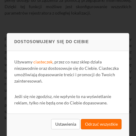
pełny dostęp do urządzenia za pomocą przeglądarki internetowej.
Dzięki tej funkcji możliwe jest skonfigurowanie wszystkich
parametrów rejestratora z odległej lokalizacji.
Funkcja ta ma kluczowe znaczenie zarówno dla użytkownika, który
DOSTOSOWUJEMY SIĘ DO CIEBIE
łatwo uzyskuje pełen dostęp, jak i dla instalatora. Instalator może
zdalnie dostosowywać parametry, dodawać nowe kamery, oraz
łatwo przeprowadzać wszelkie niezbędne konfiguracje. Po
Używamy
ciasteczek
, przez co nasz sklep działa
włączeniu funkcji Web NAT, należy przejść na stronę
niezawodnie oraz dostosowuje się do Ciebie. Ciasteczka
https://www.51cloudtech.com, gdzie podaje się numer seryjny
umożliwiają dopasowanie treści i promocji do Twoich
urządzenia. Następnie pojawi się interfejs przeglądarkowy
zainteresowań.
rejestratora, umożliwiający zalogowanie i pełny dostęp – tak jakby
urządzenie znajdowało się w sieci lokalnej.
Jeśli się nie zgodzisz, nie wpłynie to na wyświetlanie
Funkcjonalność taką docenią przede wszystkim instalatorzy, którzy
reklam, tylko nie będą one do Ciebie dopasowane.
posiadając odpowiednie dane logowania, będą w stanie w łatwy i
szybki, a przede wszystkim zdalny sposób zweryfikować
konfigurację danego rejestratora.
Ustawienia
Odrzuć wszystkie