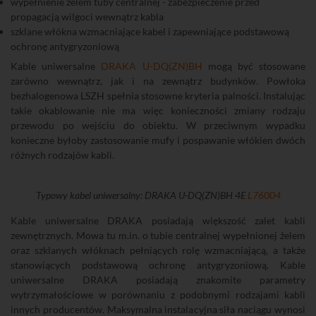
wypełnienie żelem tuby centralnej - zabezpieczenie przed
propagacją wilgoci wewnątrz kabla
szklane włókna wzmacniające kabel i zapewniające podstawową
ochronę antygryzoniową
Kable uniwersalne
DRAKA U-DQ(ZN)BH
mogą być stosowane
zarówno wewnątrz, jak i na zewnątrz budynków. Powłoka
bezhalogenowa LSZH spełnia stosowne kryteria palności. Instalując
takie okablowanie nie ma więc konieczności zmiany rodzaju
przewodu po wejściu do obiektu. W przeciwnym wypadku
konieczne byłoby zastosowanie mufy i pospawanie włókien dwóch
różnych rodzajów kabli.
Typowy kabel uniwersalny: DRAKA U-DQ(ZN)BH 4E
L76004
Kable uniwersalne DRAKA posiadają większość zalet kabli
zewnętrznych. Mowa tu m.in. o tubie centralnej wypełnionej żelem
oraz szklanych włóknach pełniących rolę wzmacniającą, a także
stanowiących podstawową ochronę antygryzoniową. Kable
uniwersalne DRAKA posiadają znakomite parametry
wytrzymałościowe w porównaniu z podobnymi rodzajami kabli
innych producentów. Maksymalna instalacyjna siła naciągu wynosi