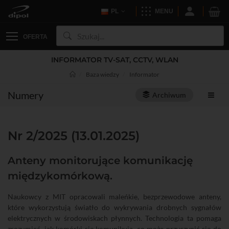
PL
MENU
OFERTA
INFORMATOR TV-SAT, CCTV, WLAN
Baza wiedzy
Informator
Numery
Archiwum
Nr 2/2025 (13.01.2025)
Anteny monitorujące komunikację
międzykomórkową.
Naukowcy z MIT opracowali maleńkie, bezprzewodowe anteny,
które wykorzystują światło do wykrywania drobnych sygnałów
elektrycznych w środowiskach płynnych. Technologia ta pomaga
zrozumieć, jak komórki się komunikują, co może przyczynić się do