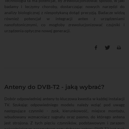
Technologia ta ma potencjał, by zrewolucjonizować sposób, w jaki
badamy i leczymy choroby, dostarczając nowych narzędzi do
analizy biologicznej z niespotykaną dotąd precyzją. Badacze widzą
również potencjał w integracji anten z urządzeniami
nanofotonicznymi, co mogłoby zrewolucjonizować czujniki i
urządzenia optyczne nowej generacji.
Anteny do DVB-T2 - jaką wybrać?
Dobór odpowiedniej anteny to kluczowa kwestia w każdej instalacji
TV. Szukając odpowiedniego modelu należy wziąć pod uwagę
następujące czynniki - zysk, kierunkowość, miejsce montażu,
wbudowany wzmacniacz sygnału oraz pasmo, do którego antena
jest strojona. Z tych pięciu czynników, podstawowym i zarazem
najważniejszym parametrem przy doborze anteny DVB-T2 jest zysk