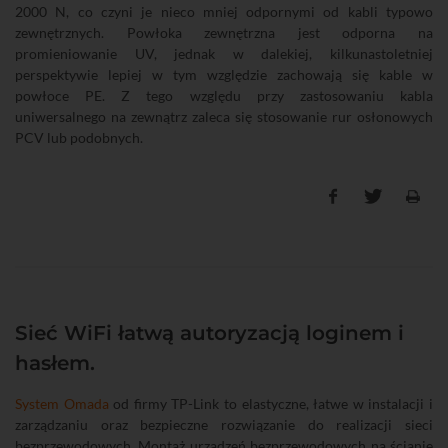
2000 N, co czyni je nieco mniej odpornymi od kabli typowo
zewnętrznych. Powłoka zewnętrzna jest odporna na
promieniowanie UV, jednak w dalekiej, kilkunastoletniej
perspektywie lepiej w tym względzie zachowają się kable w
powłoce PE. Z tego względu przy zastosowaniu kabla
uniwersalnego na zewnątrz zaleca się stosowanie rur osłonowych
PCV lub podobnych.
Sieć WiFi łatwą autoryzacją loginem i
hasłem.
System Omada
od firmy TP-Link to elastyczne, łatwe w instalacji i
zarządzaniu oraz bezpieczne rozwiązanie do realizacji sieci
bezprzewodowych. Montaż urządzeń bezprzewodowych na ścianie