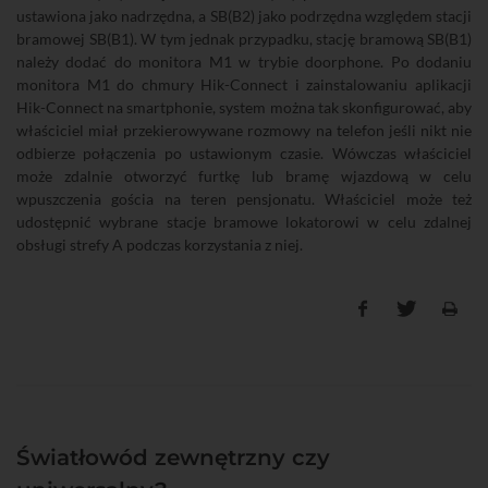
ustawiona jako nadrzędna, a SB(B2) jako podrzędna względem stacji
bramowej SB(B1). W tym jednak przypadku, stację bramową SB(B1)
należy dodać do monitora M1 w trybie doorphone. Po dodaniu
monitora M1 do chmury Hik-Connect i zainstalowaniu aplikacji
Hik-Connect na smartphonie, system można tak skonfigurować, aby
właściciel miał przekierowywane rozmowy na telefon jeśli nikt nie
odbierze połączenia po ustawionym czasie. Wówczas właściciel
może zdalnie otworzyć furtkę lub bramę wjazdową w celu
wpuszczenia gościa na teren pensjonatu. Właściciel może też
udostępnić wybrane stacje bramowe lokatorowi w celu zdalnej
obsługi strefy A podczas korzystania z niej.
Światłowód zewnętrzny czy