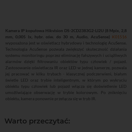
Kamera IP kopułowa Hikvision DS-2CD2383G2-LI2U (8 Mpix, 2,8
mm, 0,005 lx, hybr. ośw. do 30 m, Audio, AcuSense)
K01516
wyposażona jest w oświetlacz hybrydowy i technologię AcuSense.
Technologia AcuSense pozwala zwiększyć skuteczność działania
systemu monitoringu poprzez eliminację fałszywych i uciążliwych
alarmów dzięki filtrowaniu obiektów typu człowiek / pojazd.
Zastosowanie oświetlacza IR oraz LED w jednej kamerze, pozwala
jej pracować w kilku trybach - klasycznej podczerwieni, białym
świetle LED oraz trybie inteligentnym, w którym po wykryciu
obiektu typu człowiek lub pojazd włącza się doświetlenie LED
umożliwiające obserwację w trybie kolorowym. Po zniknięciu
obiektu, kamera ponownie przełącza się w tryb IR.
Warto przeczytać: