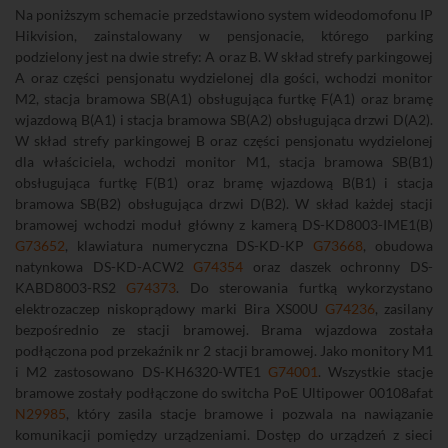
Na poniższym schemacie przedstawiono system wideodomofonu IP
Hikvision, zainstalowany w pensjonacie, którego parking
podzielony jest na dwie strefy: A oraz B. W skład strefy parkingowej
A oraz części pensjonatu wydzielonej dla gości, wchodzi monitor
M2, stacja bramowa SB(A1) obsługująca furtkę F(A1) oraz bramę
wjazdową B(A1) i stacja bramowa SB(A2) obsługująca drzwi D(A2).
W skład strefy parkingowej B oraz części pensjonatu wydzielonej
dla właściciela, wchodzi monitor M1, stacja bramowa SB(B1)
obsługująca furtkę F(B1) oraz bramę wjazdową B(B1) i stacja
bramowa SB(B2) obsługująca drzwi D(B2). W skład każdej stacji
bramowej wchodzi moduł główny z kamerą DS-KD8003-IME1(B)
G73652
, klawiatura numeryczna DS-KD-KP
G73668
, obudowa
natynkowa DS-KD-ACW2
G74354
oraz daszek ochronny DS-
KABD8003-RS2
G74373
. Do sterowania furtką wykorzystano
elektrozaczep niskoprądowy marki Bira XS00U
G74236
, zasilany
bezpośrednio ze stacji bramowej. Brama wjazdowa została
podłączona pod przekaźnik nr 2 stacji bramowej. Jako monitory M1
i M2 zastosowano DS-KH6320-WTE1
G74001
. Wszystkie stacje
bramowe zostały podłączone do switcha PoE Ultipower 00108afat
N29985
, który zasila stacje bramowe i pozwala na nawiązanie
komunikacji pomiędzy urządzeniami. Dostęp do urządzeń z sieci