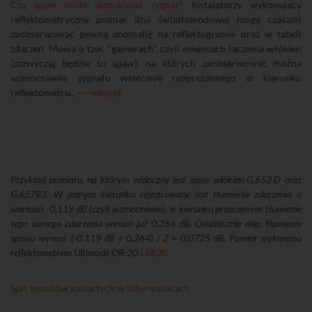
Czy spaw może wzmacniać sygnał?
Instalatorzy wykonujący
reflektometryczny pomiar linii światłowodowej mogą czasami
zaobserwować pewną anomalię na reflektogramie oraz w tabeli
zdarzeń. Mowa o tzw. "gainerach", czyli miejscach łączenia włókien
(zazwyczaj będzie to spaw), na których zaobserwować można
wzmocnienie sygnału wstecznie rozproszonego w kierunku
reflektometru...
>>>więcej
Przykład pomiaru, na którym widoczny jest spaw włókien G.652.D oraz
G.657B3. W jednym kierunku rejestrowane jest tłumienie zdarzenia o
wartości -0,119 dB (czyli wzmocnienie), w kierunku przeciwnym tłumienie
tego samego zdarzenia wynosi już 0,264 dB. Ostatecznie więc tłumienie
spawu wynosi: (-0,119 dB + 0,264) / 2 = 0,0725 dB. Pomiar wykonano
reflektometrem Ultimode OR-20
L5830
.
Spis tematów zawartych w Informatorach