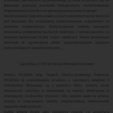
głębszego poznania procesów biologicznych, skuteczniejszego
diagnozowania chorób oraz opracowywania nowych terapii.
Monitorowanie sygnałów elektrycznych wysyłanych przez komórki
jest kluczowe dla zrozumienia funkcjonowania organizmów na
poziomie molekularnym. Dotychczasowe metody wymagały
stosowania przewodów łączących elektrody z wzmacniaczami, co
znacznie ograniczało liczbę miejsc rejestracji. Nowa technologia
eliminuje te ograniczenia dzięki bezprzewodowym antenom
wykorzystującym zjawiska optyczne.
GerryShaw, CC BY-SA 4.0 via Wikimedia Commons
Anteny OCEANs (ang. Organic Electro-Scattering Antennas,
OCEANs) to mikroskopijne struktury o szerokości zaledwie 1
mikrometra. Wykonane są z polimeru, który zmienia swoje
właściwości optyczne w odpowiedzi na sygnały elektryczne w
otaczającym środowisku płynnym. Gdy światło pada na antenę,
zmiany w rozpraszaniu światła odzwierciedlają intensywność
sygnałów elektrycznych.
Każda antena działa jako niezależny czujnik, co umożliwia