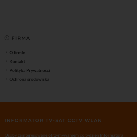
FIRMA
O firmie
Kontakt
Polityka Prywatności
Ochrona środowiska
INFORMATOR TV-SAT CCTV WLAN
Osoby zainteresowane otrzymywaniem co tydzień
Informatora