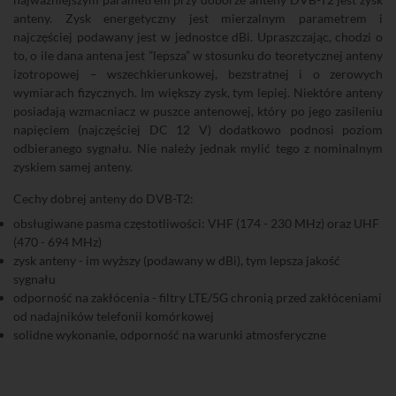
anteny. Zysk energetyczny jest mierzalnym parametrem i
najczęściej podawany jest w jednostce dBi. Upraszczając, chodzi o
to, o ile dana antena jest ”lepsza” w stosunku do teoretycznej anteny
izotropowej – wszechkierunkowej, bezstratnej i o zerowych
wymiarach fizycznych. Im większy zysk, tym lepiej. Niektóre anteny
posiadają wzmacniacz w puszce antenowej, który po jego zasileniu
napięciem (najczęściej DC 12 V) dodatkowo podnosi poziom
odbieranego sygnału. Nie należy jednak mylić tego z nominalnym
zyskiem samej anteny.
Cechy dobrej anteny do DVB-T2:
obsługiwane pasma częstotliwości: VHF (174 - 230 MHz) oraz UHF
(470 - 694 MHz)
zysk anteny - im wyższy (podawany w dBi), tym lepsza jakość
sygnału
odporność na zakłócenia - filtry LTE/5G chronią przed zakłóceniami
od nadajników telefonii komórkowej
solidne wykonanie, odporność na warunki atmosferyczne