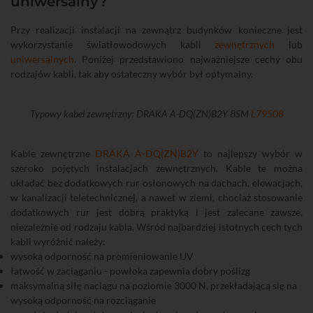
uniwersalny?
Przy realizacji instalacji na zewnątrz budynków konieczne jest
wykorzystanie światłowodowych kabli
zewnętrznych
lub
uniwersalnych
. Poniżej przedstawiono najważniejsze cechy obu
rodzajów kabli, tak aby ostateczny wybór był optymalny.
Typowy kabel zewnętrzny: DRAKA A-DQ(ZN)B2Y 8SM
L79508
Kable zewnętrzne
DRAKA A-DQ(ZN)B2Y
to najlepszy wybór w
szeroko pojętych instalacjach zewnętrznych. Kable te można
układać bez dodatkowych rur osłonowych na dachach, elewacjach,
w kanalizacji teletechnicznej, a nawet w ziemi, chociaż stosowanie
dodatkowych rur jest dobrą praktyką i jest zalecane zawsze,
niezależnie od rodzaju kabla. Wśród najbardziej istotnych cech tych
kabli wyróżnić należy:
wysoką odporność na promieniowanie UV
łatwość w zaciąganiu - powłoka zapewnia dobry poślizg
maksymalną siłę naciągu na poziomie 3000 N, przekładającą się na
wysoką odporność na rozciąganie