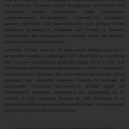
lub suficie jest niezwykle proste. Konfiguracja sieci WLAN oraz
zarządzanie zostało uproszczone dzięki centralnemu
oprogramowaniu zarządzającemu. Automatyczne zarządzanie
pasmem radiowym oraz uwierzytelnienie przy pomocy strony
powitalnej sprawiają, że urządzenia serii Omada są idealnym
rozwiązaniem dla wymagających środowisk, takich jak kampusy,
hotele, centra handlowe lub biura.
Kontroler Omada pozwala na jednoczesną konfigurację sieci i
zarządzanie wieloma urządzeniami EAP. Umożliwia on monitoring
sieci w czasie rzeczywistym, graficzną analizę ruchu w sieci oraz
jednoczesną aktualizację oprogramowania na wielu urządzeniach.
Uwierzytelnianie klientów sieci bezprzewodowej poprzez stronę
powitalną jest niezwykle wygodne. Metoda ta wymaga od
użytkownika wykonania odpowiednich działań, takich jak
zatwierdzenie warunków użytkowania lub zalogowanie się do
systemu w celu uzyskania dostępu do sieci. Działania te są
następnie weryfikowane przez odpowiedni serwer lub bazę danych
przygotowaną przez administratora sieci.
Przykładowa strona logowania po podłączeniu się do sieci WiFi