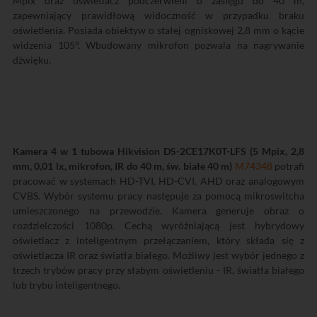
Mpix oraz oświetlacz podczerwieni o zasięgu do 40 m,
zapewniający prawidłową widoczność w przypadku braku
oświetlenia. Posiada obiektyw o stałej ogniskowej 2,8 mm o kącie
widzenia 105°. Wbudowany mikrofon pozwala na nagrywanie
dźwięku.
Kamera 4 w 1 tubowa Hikvision DS-2CE17K0T-LFS (5 Mpix, 2,8
mm, 0,01 lx, mikrofon, IR do 40 m, św. białe 40 m)
M74348
potrafi
pracować w systemach HD-TVI, HD-CVI, AHD oraz analogowym
CVBS. Wybór systemu pracy następuje za pomocą mikroswitcha
umieszczonego na przewodzie. Kamera generuje obraz o
rozdzielczości 1080p. Cechą wyróżniającą jest hybrydowy
oświetlacz z inteligentnym przełączaniem, który składa się z
oświetlacza IR oraz światła białego. Możliwy jest wybór jednego z
trzech trybów pracy przy słabym oświetleniu - IR, światła białego
lub trybu inteligentnego.