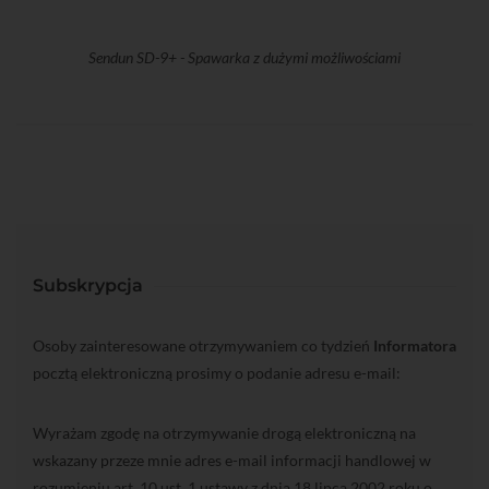
Sendun SD-9+ - Spawarka z dużymi możliwościami
Subskrypcja
Osoby zainteresowane otrzymywaniem co tydzień
Informatora
pocztą elektroniczną prosimy o podanie adresu e-mail:
Wyrażam zgodę na otrzymywanie drogą elektroniczną na
wskazany przeze mnie adres e-mail informacji handlowej w
rozumieniu art. 10 ust. 1 ustawy z dnia 18 lipca 2002 roku o