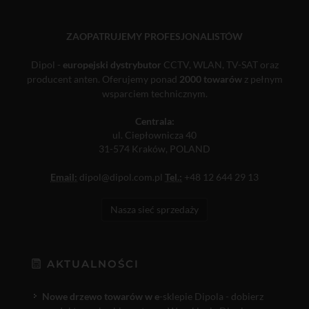
ZAOPATRUJEMY PROFESJONALISTÓW
Dipol -
europejski dystrybutor
CCTV, WLAN, TV-SAT oraz
producent anten. Oferujemy ponad
2000 towarów
z pełnym
wsparciem technicznym.
Centrala:
ul. Ciepłownicza 40
31-574 Kraków, POLAND
Email:
dipol@dipol.com.pl
Tel.:
+48 12 644 29 13
Nasza sieć sprzedaży
AKTUALNOŚCI
Nowe drzewo towarów w e
-sklepie Dipola - dobierz