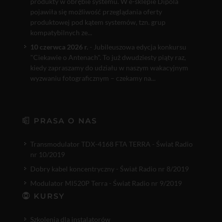
produkty w obrębie systemu. W e-sklepie Dipola
pojawiła się możliwość przeglądania oferty
produktowej pod kątem systemów, tzn. grup
kompatybilnych ze...
10 czerwca 2026 r.
- Jubileuszowa edycja konkursu
"Ciekawie o Antenach". To już dwudziesty piąty raz,
kiedy zapraszamy do udziału w naszym wakacyjnym
wyzwaniu fotograficznym – czekamy na...
PRASA O NAS
Transmodulator TDX-4168 FTA TERRA - Świat Radio
nr 10/2019
Dobry kabel koncentryczny - Świat Radio nr 8/2019
Modulator MI520P Terra - Świat Radio nr 9/2019
KURSY
Szkolenia dla instalatorów