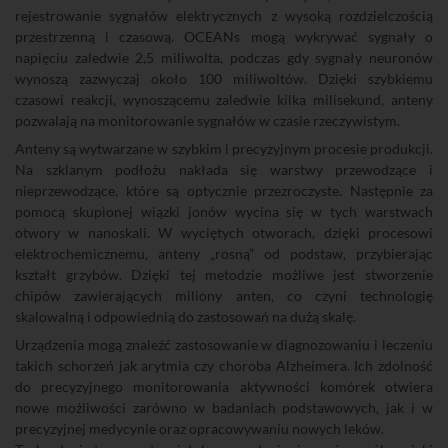
rejestrowanie sygnałów elektrycznych z wysoką rozdzielczością
przestrzenną i czasową. OCEANs mogą wykrywać sygnały o
napięciu zaledwie 2,5 miliwolta, podczas gdy sygnały neuronów
wynoszą zazwyczaj około 100 miliwoltów. Dzięki szybkiemu
czasowi reakcji, wynoszącemu zaledwie kilka milisekund, anteny
pozwalają na monitorowanie sygnałów w czasie rzeczywistym.
Anteny są wytwarzane w szybkim i precyzyjnym procesie produkcji.
Na szklanym podłożu nakłada się warstwy przewodzące i
nieprzewodzące, które są optycznie przezroczyste. Następnie za
pomocą skupionej wiązki jonów wycina się w tych warstwach
otwory w nanoskali. W wyciętych otworach, dzięki procesowi
elektrochemicznemu, anteny „rosną” od podstaw, przybierając
kształt grzybów. Dzięki tej metodzie możliwe jest stworzenie
chipów zawierających miliony anten, co czyni technologię
skalowalną i odpowiednią do zastosowań na dużą skalę.
Urządzenia mogą znaleźć zastosowanie w diagnozowaniu i leczeniu
takich schorzeń jak arytmia czy choroba Alzheimera. Ich zdolność
do precyzyjnego monitorowania aktywności komórek otwiera
nowe możliwości zarówno w badaniach podstawowych, jak i w
precyzyjnej medycynie oraz opracowywaniu nowych leków.