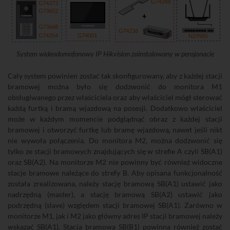
G74288
G74373
G73652
G73668
G74236
G74001
G74354
N29985
System wideodomofonowy IP Hikvision zainstalowany w pensjonacie
Cały system powinien zostać tak skonfigurowany, aby z każdej stacji
bramowej można było się dodzwonić do monitora M1
obsługiwanego przez właściciela oraz aby właściciel mógł sterować
każdą furtką i bramą wjazdową na posesji. Dodatkowo właściciel
może w każdym momencie podglądnąć obraz z każdej stacji
bramowej i otworzyć furtkę lub bramę wjazdową, nawet jeśli nikt
nie wywoła połączenia. Do monitora M2, można dodzwonić się
tylko ze stacji bramowych znajdujących się w strefie A czyli SB(A1)
oraz SB(A2). Na monitorze M2 nie powinny być również widoczne
stacje bramowe należące do strefy B. Aby opisana funkcjonalność
została zrealizowana, należy stację bramową SB(A1) ustawić jako
nadrzędną (master), a stację bramową SB(A2) ustawić jako
podrzędną (slave) względem stacji bramowej SB(A1). Zarówno w
monitorze M1, jak i M2 jako główny adres IP stacji bramowej należy
wskazać SB(A1). Stacja bramowa SB(B1) powinna również zostać