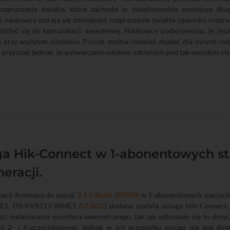
rozpraszania światła, które zachodzi w światłowodzie zmniejsza dłu
i naukowcy starają się zmniejszyć rozpraszanie światła (zjawisko rozpr
zbliżyć się do komunikacji kwantowej. Naukowcy podejrzewają, że jes
a przy wyższym ciśnieniu. Proces można również zbadać dla innych rod
rzyznali jednak. że wytwarzanie włókien szklanych pod tak wysokim ciś
ga Hik-Connect w 1-abonentowych st
neracji.
zacji firmware do wersji
2.1.5 Build 200904
w 1-abonentowych stacjach 
PE1, DS-KV8113-WME1
G73632
) dodana została usługa Hik-Connect,
ci instalowania monitora wewnętrznego, tak jak odbywało się to dotyc
 2- i 4-przyciskowymi, jednak w ich przypadku usługa nie jest dos