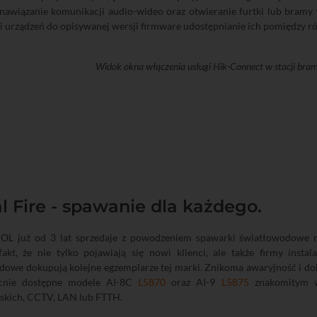
nawiązanie komunikacji audio-wideo oraz otwieranie furtki lub bra
ji urządzeń do opisywanej wersji firmware udostępnianie ich pomiędzy r
Widok okna włączenia usługi Hik-Connect w stacji 
l Fire - spawanie dla każdego.
OL już od 3 lat sprzedaje z powodzeniem spawarki światłowodowe ma
fakt, że nie tylko pojawiają się nowi klienci, ale także firmy inst
dowe dokupują kolejne egzemplarze tej marki. Znikoma awaryjność i do
ecnie dostępne modele AI-8C
L5870
oraz AI-9
L5875
znakomitym wy
skich, CCTV, LAN lub FTTH.