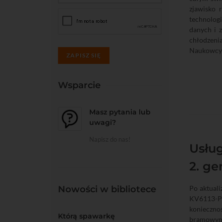
zjawisko 
technologi
danych i 
chłodzeni
Naukowcy p
ZAPISZ SIĘ
Wsparcie
Masz pytania lub
uwagi?
Napisz do nas!
Usłu
2. ge
Nowości w bibliotece
Po aktuali
KV6113-
koniecznoś
Którą spawarkę
bramowymi