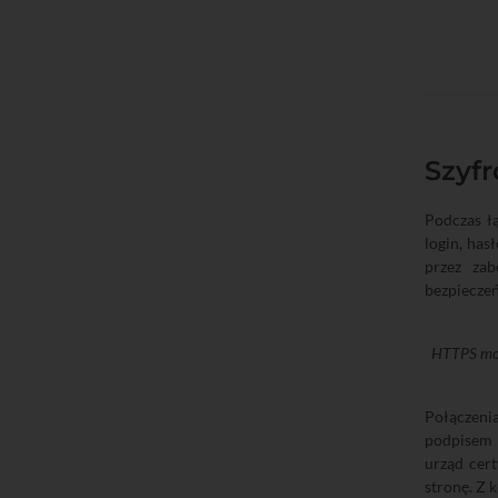
Szyfr
Podczas ł
login, has
przez zab
bezpieczeń
HTTPS moż
Połączeni
podpisem 
urząd cer
stronę. Z k