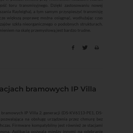
gość toru transmisyjnego. Dzięki zastosowaniu nowej
aszania Rayleigha), a tym samym przyspieszyć transmisję
zcze większą poprawę można osiągnąć, wydłużając czas
zajów szkła nieorganicznego o podobnych strukturach.
nieniem na skalę przemysłową jest bardzo trudne.
acjach bramowych IP Villa
bramowych IP Villa 2. generacji (DS-KV6113-PE1, DS-
 pozwalająca na obsługę urządzenia przez chmurę bez
hczas. Firmware kompatybilny jest również ze stacjami
tępna. Aplikacja pozwala między innymi na odebranie