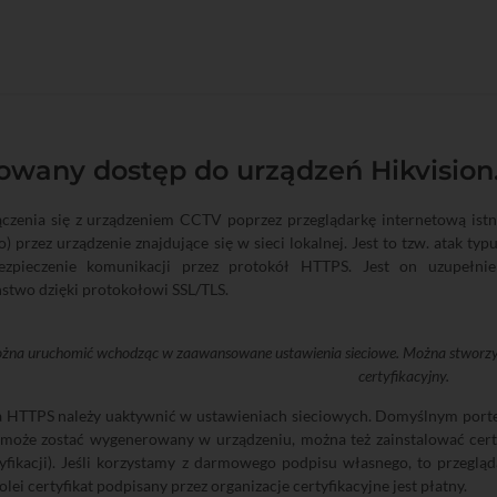
owany dostęp do urządzeń Hikvision
ączenia się z urządzeniem CCTV poprzez przeglądarkę internetową istn
ło) przez urządzenie znajdujące się w sieci lokalnej. Jest to tzw. atak t
ezpieczenie komunikacji przez protokół HTTPS. Jest on uzupełn
stwo dzięki protokołowi SSL/TLS.
na uruchomić wchodząc w zaawansowane ustawienia sieciowe. Można stworzyć c
certyfikacyjny.
a HTTPS należy uaktywnić w ustawieniach sieciowych. Domyślnym porte
może zostać wygenerowany w urządzeniu, można też zainstalować certyf
tyfikacji). Jeśli korzystamy z darmowego podpisu własnego, to przegl
olei certyfikat podpisany przez organizacje certyfikacyjne jest płatny.