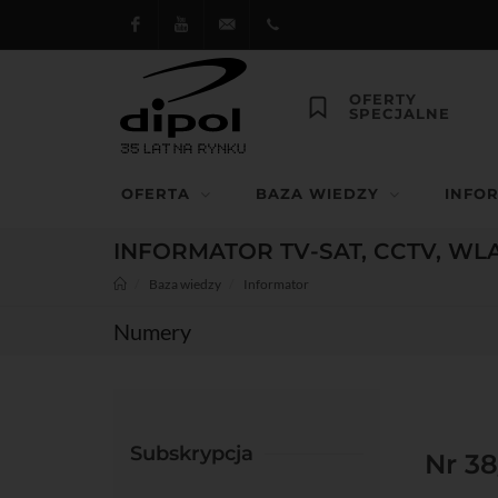
Facebook
Youtube
dipol@dipol.com.pl
+48
OFERTY
SPECJALNE
12
644
OFERTA
BAZA WIEDZY
INFO
29 13
INFORMATOR TV-SAT, CCTV, WL
Baza wiedzy
Informator
Numery
Subskrypcja
Nr 38