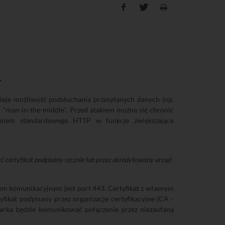
.
ieje możliwość podsłuchania przesyłanych danych (np.
ypu "man-in-the-middle". Przed atakiem można się chronić
ieniem standardowego HTTP w funkcje zwiększające
ertyfikat podpisany ręcznie lub przez akredytowany urząd
m komunikacyjnym jest port 443. Certyfikat z własnym
ikat podpisany przez organizacje certyfikacyjne (CA -
ądarka będzie komunikować połączenie przez niezaufaną