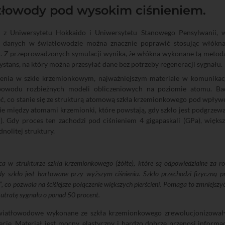
tłowody pod wysokim ciśnieniem.
z Uniwersytetu Hokkaido i Uniwersytetu Stanowego Pensylwanii, w
ę danych w światłowodzie można znacznie poprawić stosując włók
. Z przeprowadzonych symulacji wynika, że włókna wykonane tą metodą 
ystans, na który można przesyłać dane bez potrzeby regeneracji sygnału.
enia w szkle krzemionkowym, najważniejszym materiale w komunikacj
powodu rozbieżnych modeli obliczeniowych na poziomie atomu. Bad
ć, co stanie się ze strukturą atomową szkła krzemionkowego pod wpływem
ie między atomami krzemionki, które powstają, gdy szkło jest podgrzewa
). Gdy proces ten zachodzi pod ciśnieniem 4 gigapaskali (GPa), większ
dnolitej struktury.
ca w strukturze szkła krzemionkowego (żółte), które są odpowiedzialne za roz
dy szkło jest hartowane przy wyższym ciśnieniu. Szkło przechodzi fizyczną p
”, co pozwala na ściślejsze połączenie większych pierścieni. Pomaga to zmniejszy
 utratę sygnału o ponad 50 procent.
iatłowodowe wykonane ze szkła krzemionkowego zrewolucjonizowały
cie. Materiał jest mocny, elastyczny i bardzo dobrze przenosi informac