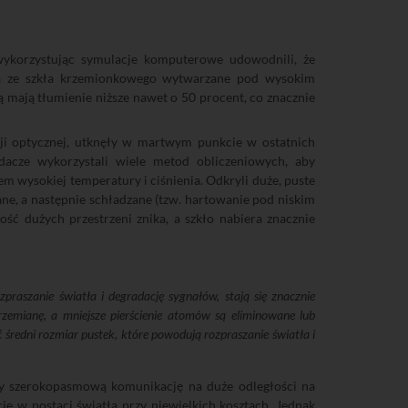
ykorzystując symulacje komputerowe udowodnili, że
na ze szkła krzemionkowego wytwarzane pod wysokim
mają tłumienie niższe nawet o 50 procent, co znacznie
i optycznej, utknęły w martwym punkcie w ostatnich
acze wykorzystali wiele metod obliczeniowych, aby
 wysokiej temperatury i ciśnienia. Odkryli duże, puste
ne, a następnie schładzane (tzw. hartowanie pod niskim
ość dużych przestrzeni znika, a szkło nabiera znacznie
praszanie światła i degradację sygnałów, stają się znacznie
rzemianę, a mniejsze pierścienie atomów są eliminowane lub
ć średni rozmiar pustek, które powodują rozpraszanie światła i
 szerokopasmową komunikację na duże odległości na
je w postaci światła przy niewielkich kosztach. Jednak