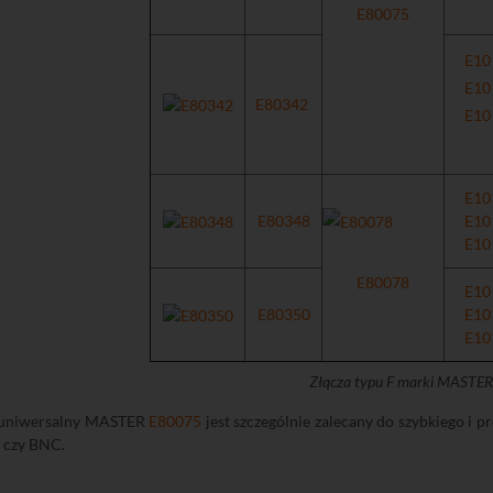
E80075
E10
E10
E80342
E10
E10
E80348
E10
E10
E80078
E10
E80350
E10
E10
Złącza typu F marki MASTER
 uniwersalny MASTER
E80075
jest szczególnie zalecany do szybkiego i p
C czy BNC.