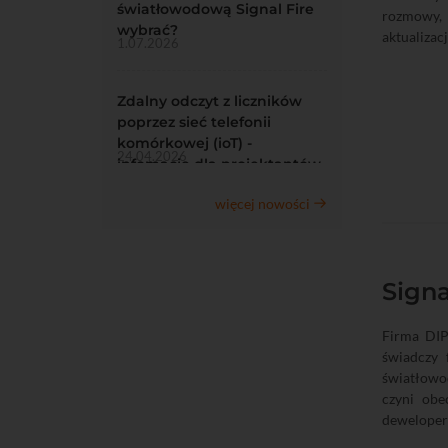
światłowodową Signal Fire
rozmowy, 
wybrać?
aktualizac
1.07.2026
Zdalny odczyt z liczników
poprzez sieć telefonii
komórkowej (ioT) -
24.04.2026
infomacje dla projektantów
więcej nowości
Signa
Firma DIP
świadczy 
światłowo
czyni ob
deweloper