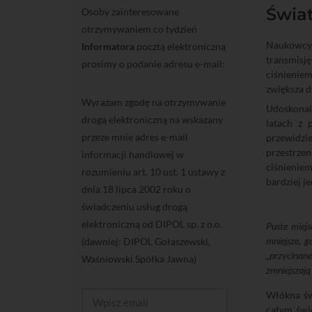
Świa
Osoby zainteresowane
otrzymywaniem co tydzień
Naukowcy 
Informatora
pocztą elektroniczną
transmisj
prosimy o podanie adresu e-mail:
ciśnieniem
zwiększa d
Wyrażam zgodę na otrzymywanie
Udoskonal
drogą elektroniczną na wskazany
latach z 
przeze mnie adres e-mail
przewidzie
przestrzen
informacji handlowej w
ciśnieniem
rozumieniu art. 10 ust. 1 ustawy z
bardziej je
dnia 18 lipca 2002 roku o
świadczeniu usług drogą
elektroniczną od DIPOL sp. z o.o.
Puste miejs
mniejsze, g
(dawniej: DIPOL Gołaszewski,
„przycinane
Waśniowski Spółka Jawna)
zmniejszają
Włókna św
całym świe