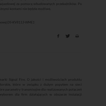
my wjazdowej za pomocą wbudowanych przekaźników. Po
óżnymi kontami nie będzie możliwe.
bramowej DS-KV8113-WME1
rki Signal Fire. O jakości i możliwościach produktu
alatorskie, które w związku z dużym popytem na sieci
bre parametry transmisyjne dla realizowanych połączeń
borem dla firm działających w obszarze instalacji