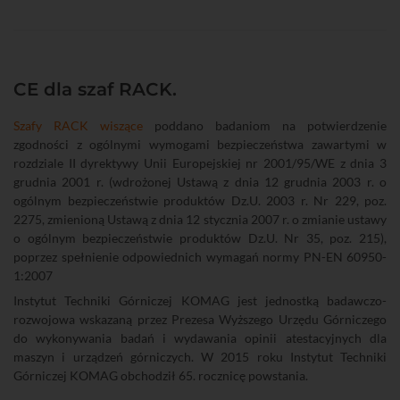
CE dla szaf RACK.
Szafy RACK wiszące
poddano badaniom na potwierdzenie
zgodności z ogólnymi wymogami bezpieczeństwa zawartymi w
rozdziale II dyrektywy Unii Europejskiej nr 2001/95/WE z dnia 3
grudnia 2001 r. (wdrożonej Ustawą z dnia 12 grudnia 2003 r. o
ogólnym bezpieczeństwie produktów Dz.U. 2003 r. Nr 229, poz.
2275, zmienioną Ustawą z dnia 12 stycznia 2007 r. o zmianie ustawy
o ogólnym bezpieczeństwie produktów Dz.U. Nr 35, poz. 215),
poprzez spełnienie odpowiednich wymagań normy PN-EN 60950-
1:2007
Instytut Techniki Górniczej KOMAG jest jednostką badawczo-
rozwojowa wskazaną przez Prezesa Wyższego Urzędu Górniczego
do wykonywania badań i wydawania opinii atestacyjnych dla
maszyn i urządzeń górniczych. W 2015 roku Instytut Techniki
Górniczej KOMAG obchodził 65. rocznicę powstania.