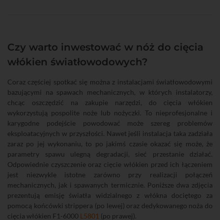
Czy warto inwestować w nóż do cięcia
włókien światłowodowych?
Coraz częściej spotkać się można z instalacjami światłowodowymi
bazującymi na spawach mechanicznych, w których instalatorzy,
chcąc oszczędzić na zakupie narzędzi, do cięcia włókien
wykorzystują pospolite noże lub nożyczki. To nieprofesjonalne i
karygodne podejście powodować może szereg problemów
eksploatacyjnych w przyszłości. Nawet jeśli instalacja taka zadziała
zaraz po jej wykonaniu, to po jakimś czasie okazać się może, że
parametry spawu ulegną degradacji, sieć przestanie działać.
Odpowiednie czyszczenie oraz cięcie włókien przed ich łączeniem
jest niezwykle istotne zarówno przy realizacji połączeń
mechanicznych, jak i spawanych termicznie. Poniższe dwa zdjęcia
prezentują emisję światła widzialnego z włókna dociętego za
pomocą końcówki strippera (po lewej) oraz dedykowanego noża do
cięcia włókien F1-6000
L5801
(po prawej).