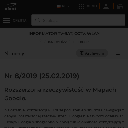
PL
MENU
OFERTA
INFORMATOR TV-SAT, CCTV, WLAN
Baza wiedzy
Informator
Numery
Archiwum
Nr 8/2019 (25.02.2019)
Rozszerzona rzeczywistość w Mapach
Google.
Na ostatniej konferencji I/O duże poruszenie wzbudziła nawigacja z
danymi rozszerzonej rzeczywistości. Google nie zawodzi oczekiwań
- Mapy Google wzbogacono o nową funkcjonalność korzystającą z
technik rozszerzonej rzeczywistości. Do widoku mapy dodawany