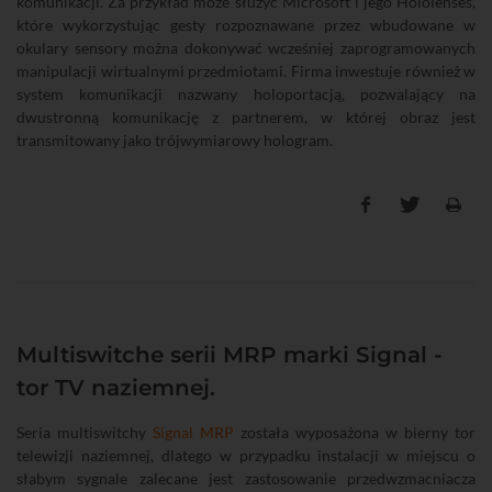
komunikacji. Za przykład może służyć Microsoft i jego Hololenses,
które wykorzystując gesty rozpoznawane przez wbudowane w
okulary sensory można dokonywać wcześniej zaprogramowanych
manipulacji wirtualnymi przedmiotami. Firma inwestuje również w
system komunikacji nazwany holoportacją, pozwalający na
dwustronną komunikację z partnerem, w której obraz jest
transmitowany jako trójwymiarowy hologram.
Multiswitche serii MRP marki Signal -
tor TV naziemnej.
Seria multiswitchy
Signal MRP
została wyposażona w bierny tor
telewizji naziemnej, dlatego w przypadku instalacji w miejscu o
słabym sygnale zalecane jest zastosowanie przedwzmacniacza