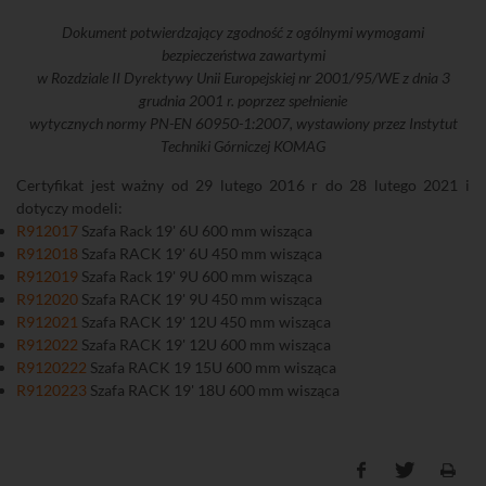
Dokument potwierdzający zgodność z ogólnymi wymogami
bezpieczeństwa zawartymi
w Rozdziale II Dyrektywy Unii Europejskiej nr 2001/95/WE z dnia 3
grudnia 2001 r. poprzez spełnienie
wytycznych normy PN-EN 60950-1:2007, wystawiony przez Instytut
Techniki Górniczej KOMAG
Certyfikat jest ważny od 29 lutego 2016 r do 28 lutego 2021 i
dotyczy modeli:
R912017
Szafa Rack 19' 6U 600 mm wisząca
R912018
Szafa RACK 19' 6U 450 mm wisząca
R912019
Szafa Rack 19' 9U 600 mm wisząca
R912020
Szafa RACK 19' 9U 450 mm wisząca
R912021
Szafa RACK 19' 12U 450 mm wisząca
R912022
Szafa RACK 19' 12U 600 mm wisząca
R9120222
Szafa RACK 19 15U 600 mm wisząca
R9120223
Szafa RACK 19' 18U 600 mm wisząca