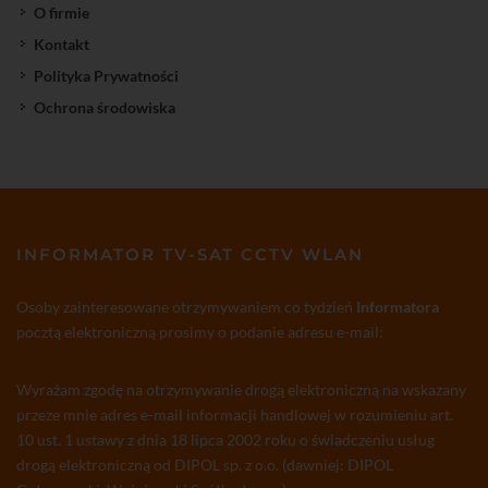
O firmie
Kontakt
Polityka Prywatności
Ochrona środowiska
INFORMATOR TV-SAT CCTV WLAN
Osoby zainteresowane otrzymywaniem co tydzień
Informatora
pocztą elektroniczną prosimy o podanie adresu e-mail:
Wyrażam zgodę na otrzymywanie drogą elektroniczną na wskazany
przeze mnie adres e-mail informacji handlowej w rozumieniu art.
10 ust. 1 ustawy z dnia 18 lipca 2002 roku o świadczeniu usług
drogą elektroniczną od DIPOL sp. z o.o. (dawniej: DIPOL