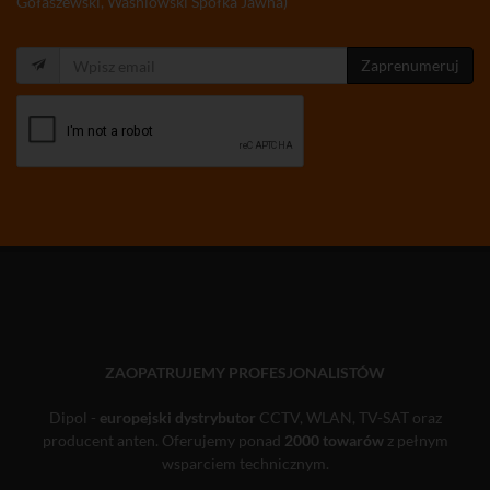
Gołaszewski, Waśniowski Spółka Jawna)
Zaprenumeruj
ZAOPATRUJEMY PROFESJONALISTÓW
Dipol -
europejski dystrybutor
CCTV, WLAN, TV-SAT oraz
producent anten. Oferujemy ponad
2000 towarów
z pełnym
wsparciem technicznym.