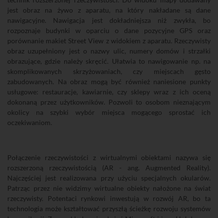
jest obraz na żywo z aparatu, na który nakładane są dane
nawigacyjne. Nawigacja jest dokładniejsza niż zwykła, bo
rozpoznaje budynki w oparciu o dane pozycyjne GPS oraz
porównanie makiet Street View z widokiem z aparatu. Rzeczywisty
obraz uzupełniony jest o nazwy ulic, numery domów i strzałki
obrazujące, gdzie należy skręcić. Ułatwia to nawigowanie np. na
skomplikowanych skrzyżowaniach, czy miejscach gęsto
zabudowanych. Na obraz mogą być również naniesione punkty
usługowe: restauracje, kawiarnie, czy sklepy wraz z ich oceną
dokonaną przez użytkowników. Pozwoli to osobom nieznającym
okolicy na szybki wybór miejsca mogącego sprostać ich
oczekiwaniom.
Połączenie rzeczywistości z wirtualnymi obiektami nazywa się
rozszerzoną rzeczywistością (AR - ang. Augmented Reality).
Najczęściej jest realizowana przy użyciu specjalnych okularów.
Patrząc przez nie widzimy wirtualne obiekty nałożone na świat
rzeczywisty. Potentaci rynkowi inwestują w rozwój AR, bo ta
technologia może kształtować przyszłą ścieżkę rozwoju systemów