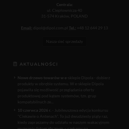
Centrala:
ul. Ciepłownicza 40
31-574 Kraków, POLAND
Email:
dipol@dipol.com.pl
Tel.:
+48 12 644 29 13
Nasza sieć sprzedaży
AKTUALNOŚCI
Nowe drzewo towarów w e
-sklepie Dipola - dobierz
produkty w obrębie systemu. W e-sklepie Dipola
pojawiła się możliwość przeglądania oferty
produktowej pod kątem systemów, tzn. grup
kompatybilnych ze...
10 czerwca 2026 r.
- Jubileuszowa edycja konkursu
"Ciekawie o Antenach". To już dwudziesty piąty raz,
kiedy zapraszamy do udziału w naszym wakacyjnym
wyzwaniu fotograficznym – czekamy na...