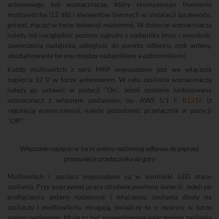
antenowego lub wzmacniacza, który skompensuje tłumienie
multiswitcha (12 dB) i elementów biernych w instalacji (przewodu,
gniazd, złączy) w torze telewizji naziemnej. W doborze wzmacniacza
należy też uwzględnić poziom sygnału z nadajnika (moc i wysokość
zawieszenia nadajnika, odległość do punktu odbioru, zysk anteny,
ukształtowanie terenu między nadajnikiem a odbiornikiem).
Każdy multiswitch z serii MRP wyposażony jest we włącznik
napięcia 12 V w torze antenowym. W celu zasilenia wzmacniacza
należy go ustawić w pozycji "On". Jeżeli zostanie zastosowany
wzmacniacz z własnym zasilaniem, np. AWS 1/1 F
B1216
(z
regulacją wzmocnienia), należy pozostawić przełącznik w pozycji
"Off".
Włączanie napięcia w torze anteny naziemnej odbywa się poprzez
przesunięcie przełącznika do góry
Multiswitch i zasilacz wyposażone są w kontrolki LED stanu
zasilania. Przy poprawnej pracy obydwie powinny świecić. Jeżeli po
podłączeniu anteny naziemnej i włączeniu zasilania diody na
zasilaczu i multiswitchu mrugają, świadczy to o zwarciu w torze
anteny naziemnej. Może to być spowodowane włączeniem zasilania