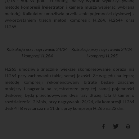
(1/16 - 50). W polu "Encoding" należy wybrać wykorzystywaną
metodę kompresji (rejestrator i kamera muszą wspierać wybraną
metodę). Kalkulator umożliwia przeliczenie pojemności dyskowej z
wykorzystaniem trzech metod kompresji: H.264, H.264+ oraz
H.265.
Kalkulacja przy nagrywaniu 24/24
Kalkulacja przy nagrywaniu 24/24
i kompresji
H.264
i kompresji
H.265
H.265 umożliwia znacznie większe skompresowanie obrazu niż
H.264 przy zachowaniu takiej samej jakości. Ze względu na lepszą
metodę kompresji rekomendowany bitrate będzie znacznie
mniejszy i nagrania na rejestratorze przy tej samej pojemności
dyskowej będą przechowywane dwa razy dłużej. Dla 8 kamer o
rozdzielczości 2 Mpix, przy nagrywaniu 24/24, dla kompresji H.264
dysk 4 TB wystarcza na 11 dni, przy kompresji H.265 na 22 dni.