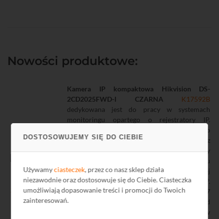
Nowości produktowe:
Kamera IP kompaktowa Hikvision DS-
2CD2025FWD-I CZARNA
K17592B
dedykowana jest do pracy w systemach
monitoringu opartego o rejestratory IP.
Wyposażona jest w przetwornik 1/2.8" CMOS o
DOSTOSOWUJEMY SIĘ DO CIEBIE
rozdzielczości 2 Mpix oraz oświetlacz
podczerwieni o zasięgu do 30 m, zapewniający
prawidłową widoczność w przypadku braku
Używamy
ciasteczek
, przez co nasz sklep działa
oświetlenia. Posiada obiektyw o stałej
niezawodnie oraz dostosowuje się do Ciebie. Ciasteczka
ogniskowej 2,8 mm o kącie widzenia 108°.
umożliwiają dopasowanie treści i promocji do Twoich
Obudowa wysokiej klasy szczelności IP67
zainteresowań.
zapewnia ochronę elektroniki przed
niekorzystnym wpływem warunków