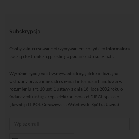
Subskrypcja
Osoby zainteresowane otrzymywaniem co tydzień
Informatora
pocztą elektroniczną prosimy o podanie adresu e-mail:
Wyrażam zgodę na otrzymywanie drogą elektroniczną na
wskazany przeze mnie adres e-mail informacji handlowej w
rozumieniu art. 10 ust. 1 ustawy z dnia 18 lipca 2002 roku o
świadczeniu usług drogą elektroniczną od DIPOL sp. z o.o.
(dawniej: DIPOL Gołaszewski, Waśniowski Spółka Jawna)