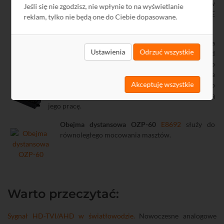
atmosferycznych. Kamerę można zasilać w
Jeśli się nie zgodzisz, nie wpłynie to na wyświetlanie
sposób konwencjonalny DC 12 V lub przez PoE
reklam, tylko nie będą one do Ciebie dopasowane.
(zgodność ze standardem 802.3af).
Adapter PoE 4 porty pasywny
N9209
umożliwia
Ustawienia
Odrzuć wszystkie
zasilenie 4 urządzeń sieci LAN poprzez przewód
ethernetowy. Adapter doskonale nadaje się do
współpracy z zasilaczami buforowymi (maksymalne
Akceptuję wszystkie
napięcie DC 57 V). Urządzenie posiada gniazdo
zasilania DC (2,1/5,5) oraz diodę LED sygnalizującą
jego pracę.
Obejma dystansowa OZP-60
E8692
służy do
równoległego mocowania masztów.
Warto przeczytać:
Sygnał HD-TVI/AHD w światłowodzie.
Nowoczesne analogowe