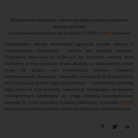
Emisja światła widzialnego z włókna dociętego za pomocą końcówki
strippera (po lewej)
oraz dedykowanego noża do cięcia włókien F1-6000
L5801
(po prawej)
Odpowiednio docięty światłowód ogranicza wycieki światła w
niepożądanych kierunkach - światło jest bardziej skupione.
Połączenia wykonane na włóknach źle dociętych cechuje duże
tłumienie, a przy skrajnym braku dbałości o odpowiednie cięcie
mogą po prostu nie przepuszczać sygnału. Spawarki
światłowodowe pozwalają niezwykle precyzyjnie (z dokładnością
do 0,1 stopnia) określić kąt cięcia włókna - a konkretnie odchyłkę
kąta cięcia od kąta prostego. Instalatorzy korzystający ze spawów
mechanicznych posiłkować się mogą techniką zaprezentowaną
powyżej, tj. wykorzystującą wizualny lokalizator uszkodzeń
L5935
,
przy czym pozwoli to jedynie na bardzo ogólne sprawdzenie cięcia.