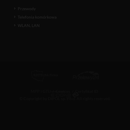
Przewody
Telefonia komórkowa
WLAN, LAN
MPP i GTU
/
Cookies
/
Certyfikat ID
© Copyright by DIPOL sp. z o.o. All rights reserved.