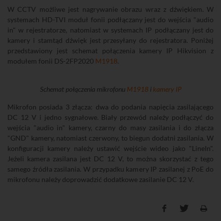
W CCTV możliwe jest nagrywanie obrazu wraz z dźwiękiem. W
systemach HD-TVI moduł fonii podłączany jest do wejścia "audio
in" w rejestratorze, natomiast w systemach IP podłączany jest do
kamery i stamtąd dźwięk jest przesyłany do rejestratora. Poniżej
przedstawiony jest schemat połączenia kamery IP Hikvision z
modułem fonii DS-2FP2020
M1918
.
Schemat połączenia mikrofonu
M1918
i
kamery IP
Mikrofon posiada 3 złącza: dwa do podania napięcia zasilającego
DC 12 V i jedno sygnałowe. Biały przewód należy podłączyć do
wejścia "audio in" kamery, czarny do masy zasilania i do złącza
"GND" kamery, natomiast czerwony, to biegun dodatni zasilania. W
konfiguracji kamery należy ustawić wejście wideo jako "LineIn".
Jeżeli kamera zasilana jest DC 12 V, to można skorzystać z tego
samego źródła zasilania. W przypadku kamery IP zasilanej z PoE do
mikrofonu należy doprowadzić dodatkowe zasilanie DC 12 V.