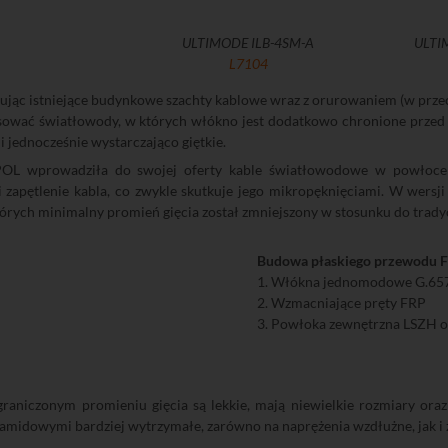
ULTIMODE ILB-4SM-A
ULTI
L7104
ując istniejące budynkowe szachty kablowe wraz z orurowaniem (w prz
osować światłowody, w których włókno jest dodatkowo chronione przed
 i jednocześnie wystarczająco giętkie.
OL wprowadziła do swojej oferty kable światłowodowe w powłoce w
 i zapętlenie kabla, co zwykle skutkuje jego mikropęknięciami. W wer
órych minimalny promień gięcia został zmniejszony w stosunku do trad
Budowa płaskiego przewodu 
1. Włókna jednomodowe G.65
2. Wzmacniające pręty FRP
3. Powłoka zewnętrzna LSZH 
raniczonym promieniu gięcia są lekkie, mają niewielkie rozmiary oraz
amidowymi bardziej wytrzymałe, zarówno na naprężenia wzdłużne, jak i 