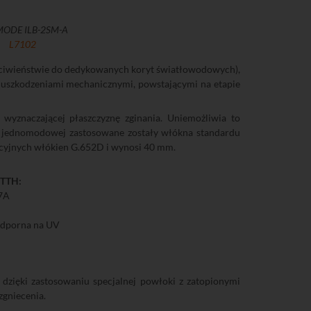
MODE ILB-2SM-A
L7102
eciwieństwie do dedykowanych koryt światłowodowych),
 uszkodzeniami mechanicznymi, powstającymi na etapie
yznaczającej płaszczyznę zginania. Uniemożliwia to
sji jednomodowej zastosowane zostały włókna standardu
ycyjnych włókien G.652D i wynosi 40 mm.
FTTH:
7A
odporna na UV
 dzięki zastosowaniu specjalnej powłoki z zatopionymi
zgniecenia.