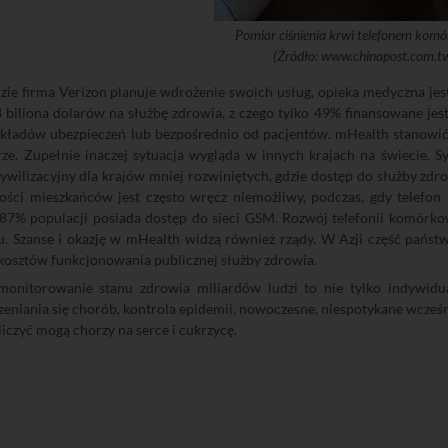
Pomiar ciśnienia krwi telefonem ko
(Źródło: www.chinapost.com.t
zie firma Verizon planuje wdrożenie swoich usług, opieka medyczna je
8 biliona dolarów na służbę zdrowia, z czego tylko 49% finansowane jes
zakładów ubezpieczeń lub bezpośrednio od pacjentów. mHealth stanowi
rze. Zupełnie inaczej sytuacja wygląda w innych krajach na świecie. 
ywilizacyjny dla krajów mniej rozwiniętych, gdzie dostęp do służby zdr
zości mieszkańców jest często wręcz niemożliwy, podczas, gdy telef
ż 87% populacji posiada dostęp do sieci GSM. Rozwój telefonii komórk
u. Szanse i okazję w mHealth widzą również rządy. W Azji część państ
kosztów funkcjonowania publicznej służby zdrowia.
monitorowanie stanu zdrowia miliardów ludzi to nie tylko indywidu
zeniania się chorób, kontrola epidemii, nowoczesne, niespotykane wcześn
iczyć mogą chorzy na serce i cukrzycę.