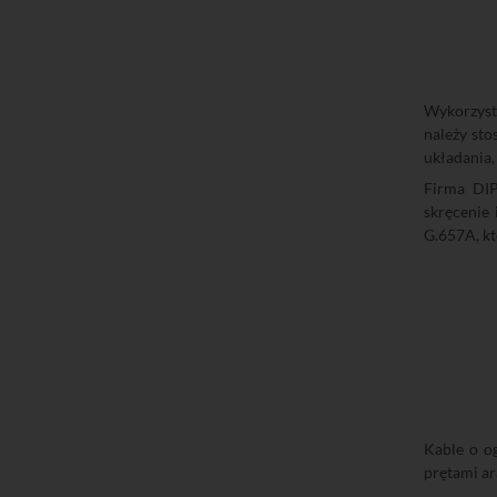
Wykorzyst
należy st
układania,
Firma DIP
skręcenie
G.657A, kt
Kable o og
prętami ar