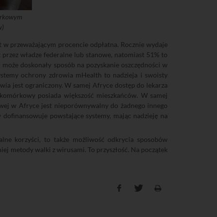
mórkowym
w)
st w przeważającym procencie odpłatna. Rocznie wydaje
t przez władze federalne lub stanowe, natomiast 51% to
ć może doskonały sposób na pozyskanie oszczędności w
Systemy ochrony zdrowia mHealth to nadzieja i swoisty
owia jest ograniczony. W samej Afryce dostęp do lekarza
on komórkowy posiada większość mieszkańców. W samej
owej w Afryce jest nieporównywalny do żadnego innego
w dofinansowuje powstające systemy, mając nadzieję na
alne korzyści, to także możliwość odkrycia sposobów
iej metody walki z wirusami. To przyszłość. Na początek