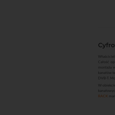
Cyfro
Właściciel
Całość op
montażu w
kanałów te
DVB-T. Mon
W obiekci
kanałowy
RACK
mark