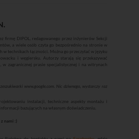
N.
ez firmę DIPOL, redagowanego przez inżynierów Sekcji
ntów, a wiele osób czyta go bezpośrednio na stronie w
h w technikach łączności. Można go przeczytać w języku
łowacku i węgiersku. Autorzy starają się przekazywać
 w zagranicznej prasie specjalistycznej i na witrynach
przeszukiwarki www.google.com. Nic dziwnego, wystarczy raz
jektowaniu instalacji, techniczne aspekty montażu i
e informacji bazujących na własnym doświadczeniu.
z nami :)
zamy Państwa do kontaktu z nami na
Facebooku
, gdzie