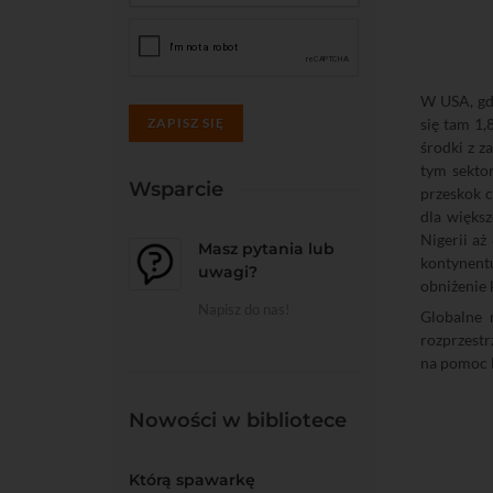
W USA, gd
ZAPISZ SIĘ
się tam 1,
środki z 
tym sekto
Wsparcie
przeskok c
dla więks
Nigerii a
Masz pytania lub
kontynent
uwagi?
obniżenie 
Napisz do nas!
Globalne 
rozprzestr
na pomoc l
Nowości w bibliotece
Którą spawarkę