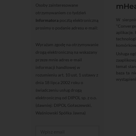
mHeal
Osoby zainteresowane
otrzymywaniem co tydzień
W sierpni
Informatora
pocztą elektroniczną
"Converge
prosimy o podanie adresu e-mail:
aplikacje.
technologi
Wyrażam zgodę na otrzymywanie
komórkow
drogą elektroniczną na wskazany
Usługa og
przeze mnie adres e-mail
zaaplikow
temat stan
informacji handlowej w
baza ta n
rozumieniu art. 10 ust. 1 ustawy z
wystąpieni
dnia 18 lipca 2002 roku o
świadczeniu usług drogą
elektroniczną od DIPOL sp. z o.o.
(dawniej: DIPOL Gołaszewski,
Waśniowski Spółka Jawna)