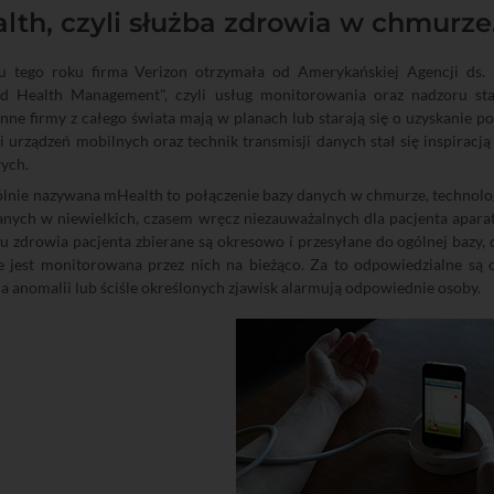
th, czyli służba zdrowia w chmurze
u tego roku firma Verizon otrzymała od Amerykańskiej Agencji ds.
d Health Management", czyli usług monitorowania oraz nadzoru st
 Inne firmy z całego świata mają w planach lub starają się o uzyskanie
i urządzeń mobilnych oraz technik transmisji danych stał się inspira
ych.
ólnie nazywana mHealth to połączenie bazy danych w chmurze, techno
anych w niewielkich, czasem wręcz niezauważalnych dla pacjenta apara
u zdrowia pacjenta zbierane są okresowo i przesyłane do ogólnej bazy, 
ie jest monitorowana przez nich na bieżąco. Za to odpowiedzialne są 
a anomalii lub ściśle określonych zjawisk alarmują odpowiednie osoby.