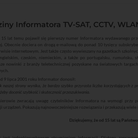
ziny Informatora TV-SAT, CCTV, WLA
 15 lat temu pojawił się pierwszy numer Informatora wydawanego prz
ej. Obecnie dociera on drogą e-mailową do ponad 10 tysięcy subskrybe
wisie internetowym. Jest także często wywieszany na gazetkach szkolnyc
angielskim, czeskim, niemieckim, a także po portugalsku, rumuńsku, s
ze nowinki z branży teletechnicznej pozyskane na światowych targach,
wych.
d 9 lipca 2001 roku Informator donosił:
k naszej strony wynika, że bardzo szybko przyrasta liczba korzystających z 
 żeby docenić szybkość i skuteczność przeszukiwania.
nierowie zwracają uwagę czytelników Informatora na wymogi przy pro
ji urządzeń. Pokazują najnowocześniejsze rozwiązania i przekazują wiel
Dziękujemy, że od 15 lat są Państwo 
r jest jednokierunkowym strumieniem informacji. Dlatego zapras