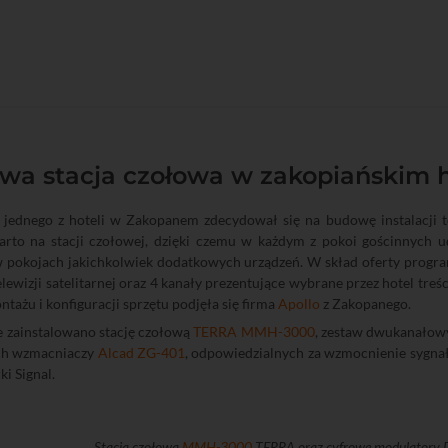
wa stacja czołowa w zakopiańskim h
 jednego z hoteli w Zakopanem zdecydował się na budowę instalacji te
arto na stacji czołowej, dzięki czemu w każdym z pokoi gościnnych u
 pokojach jakichkolwiek dodatkowych urządzeń. W skład oferty progra
lewizji satelitarnej oraz 4 kanały prezentujące wybrane przez hotel tre
tażu i konfiguracji sprzętu podjęła się firma
Apollo
z Zakopanego.
e zainstalowano stację czołową
TERRA MMH-3000
, zestaw dwukanało
ch wzmacniaczy
Alcad ZG-401
, odpowiedzialnych za wzmocnienie sygn
i Signal.
Stacja czołowa
MMH-3000
TERRA oraz cyfrowe modulatory