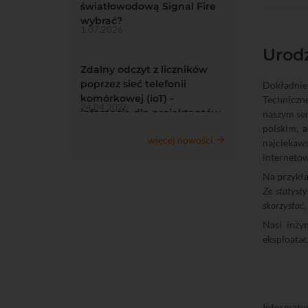
światłowodową Signal Fire
wybrać?
1.07.2026
Urod
Zdalny odczyt z liczników
poprzez sieć telefonii
Dokładnie
komórkowej (ioT) -
Techniczn
24.04.2026
infomacje dla projektantów
naszym ser
polskim, 
więcej nowości
najciekaws
interneto
Na przykła
Ze statysty
skorzystać,
Nasi inży
eksploatac
Informato