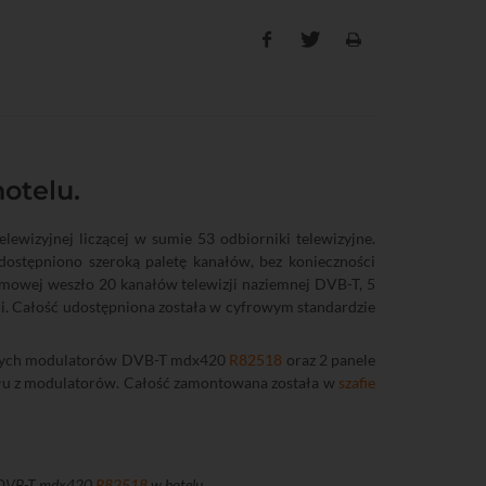
otelu.
lewizyjnej liczącej w sumie 53 odbiorniki telewizyjne.
dostępniono szeroką paletę kanałów, bez konieczności
mowej weszło 20 kanałów telewizji naziemnej DVB-T, 5
ści. Całość udostępniona została w cyfrowym standardzie
wych modulatorów DVB-T mdx420
R82518
oraz 2 panele
ału z modulatorów. Całość zamontowana została w
szafie
 DVB-T mdx420
R82518
w hotelu