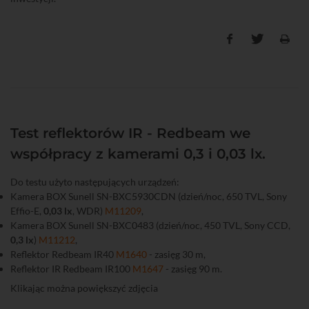
Test reflektorów IR - Redbeam we
współpracy z kamerami 0,3 i 0,03 lx.
Do testu użyto następujących urządzeń:
Kamera BOX Sunell SN-BXC5930CDN (dzień/noc, 650 TVL, Sony
Effio-E,
0,03 lx
, WDR)
M11209
,
Kamera BOX Sunell SN-BXC0483 (dzień/noc, 450 TVL, Sony CCD,
0,3 lx
)
M11212
,
Reflektor Redbeam IR40
M1640
- zasięg 30 m,
Reflektor IR Redbeam IR100
M1647
- zasięg 90 m.
Klikając można powiększyć zdjęcia