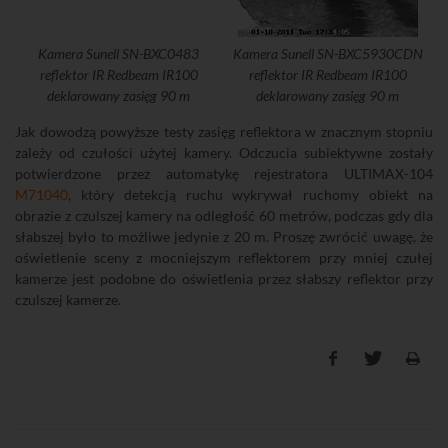
Kamera Sunell SN-BXC0483
Kamera Sunell SN-BXC5930CDN
reflektor IR Redbeam IR100
reflektor IR Redbeam IR100
deklarowany zasięg 90 m
deklarowany zasięg 90 m
Jak dowodzą powyższe testy zasięg reflektora w znacznym stopniu
zależy od czułości użytej kamery. Odczucia subiektywne zostały
potwierdzone przez automatykę rejestratora ULTIMAX-104
M71040
, który detekcją ruchu wykrywał ruchomy obiekt na
obrazie z czulszej kamery na odległość 60 metrów, podczas gdy dla
słabszej było to możliwe jedynie z 20 m. Proszę zwrócić uwagę, że
oświetlenie sceny z mocniejszym reflektorem przy mniej czułej
kamerze jest podobne do oświetlenia przez słabszy reflektor przy
czulszej kamerze.