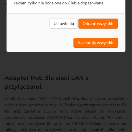
reklam, tylko nie będą one do Ciebie dopasowane.
wzrosła wydajność pracowników.
Schemat instalacji
Ustawienia
Odrzuć wszystkie
Akceptuję wszystkie
Adapter PoE dla sieci LAN z
przyłączami.
W skład zestawu POE
N9205
wchodzą dwa pasywne urządzenia
widoczne na poniższym zdjęciu. Posiadają zintegrowane złącza RJ-
45 oraz zasilania 2,1/5,5 mm, które pasują do większości
popularnych urządzeń WLAN (TP-Link, Linksys, Planet, Mikrotik), a
także innych urządzeń IP, np. kamer PIXORD. Dzięki zastosowaniu
takiego adaptera do urządzenia można doprowadzić tylko jeden