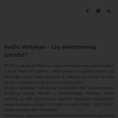
Radio Watykan - czy elektrosmog
szkodzi?
W 1931 roku Radio Watykan rozpoczęło nadawanie swoich audycji
z Santa Maria di Galeria - miejscowości w pobliżu Rzymu. Od
dłuższego czasu trwają dyskusje o wpływie tej emisji na stan
zdrowia mieszkańców okolicznych miejscowości.
W lipcu ubiegłego roku grupa specjalistów, pod kierownictwem
profesora Andrea Micheli z mediolańskiego National Tumor
Institute, w 300 stronicowym raporcie stwierdziła bezpośredni
wpływ radiacji na śmierć 19 dzieci w latach 1980 - 2003. Dzieci
zmarły na białaczkę i chłonniaka.
Wnioskom z raportu profesora Micheli przeciwstawiane są badania