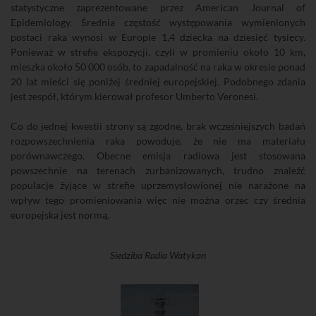
statystyczne zaprezentowane przez American Journal of
Epidemiology. Średnia częstość występowania wymienionych
postaci raka wynosi w Europie 1,4 dziecka na dziesięć tysięcy.
Ponieważ w strefie ekspozycji, czyli w promieniu około 10 km,
mieszka około 50 000 osób, to zapadalność na raka w okresie ponad
20 lat mieści się poniżej średniej europejskiej. Podobnego zdania
jest zespół, którym kierował profesor Umberto Veronesi.
Co do jednej kwestii strony są zgodne, brak wcześniejszych badań
rozpowszechnienia raka powoduje, że nie ma materiału
porównawczego. Obecne emisja radiowa jest stosowana
powszechnie na terenach zurbanizowanych, trudno znaleźć
populacje żyjące w strefie uprzemysłowionej nie narażone na
wpływ tego promieniowania więc nie można orzec czy średnia
europejska jest normą.
Siedziba Radia Watykan