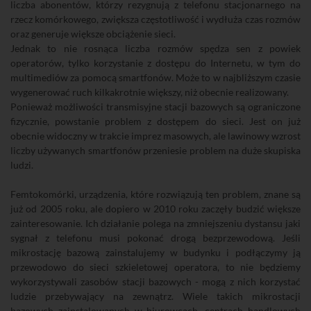
liczba abonentów, którzy rezygnują z telefonu stacjonarnego na
rzecz komórkowego, zwiększa częstotliwość i wydłuża czas rozmów
oraz generuje większe obciążenie sieci.
Jednak to nie rosnąca liczba rozmów spędza sen z powiek
operatorów, tylko korzystanie z dostępu do Internetu, w tym do
multimediów za pomocą smartfonów. Może to w najbliższym czasie
wygenerować ruch kilkakrotnie większy, niż obecnie realizowany.
Ponieważ możliwości transmisyjne stacji bazowych są ograniczone
fizycznie, powstanie problem z dostępem do sieci. Jest on już
obecnie widoczny w trakcie imprez masowych, ale lawinowy wzrost
liczby używanych smartfonów przeniesie problem na duże skupiska
ludzi.
Femtokomórki, urządzenia, które rozwiązują ten problem, znane są
już od 2005 roku, ale dopiero w 2010 roku zaczęły budzić większe
zainteresowanie. Ich działanie polega na zmniejszeniu dystansu jaki
sygnał z telefonu musi pokonać drogą bezprzewodową. Jeśli
mikrostację bazową zainstalujemy w budynku i podłączymy ją
przewodowo do sieci szkieletowej operatora, to nie będziemy
wykorzystywali zasobów stacji bazowych - mogą z nich korzystać
ludzie przebywający na zewnątrz. Wiele takich mikrostacji
bazowych zainstalowanych w biurowcach, centrach handlowych