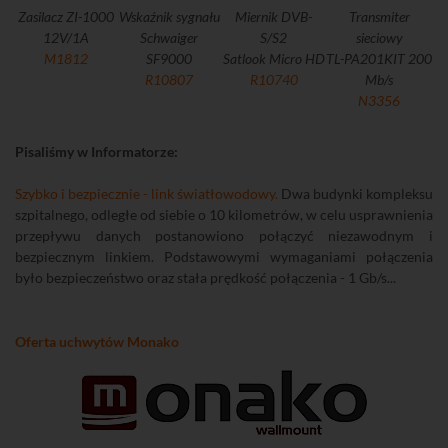
Zasilacz ZI-1000
Wskaźnik sygnału
Miernik DVB-
Transmiter
12V/1A
Schwaiger
S/S2
sieciowy
M1812
SF9000
Satlook Micro HD
TL-PA201KIT 200
R10807
R10740
Mb/s
N3356
Pisaliśmy w Informatorze:
Szybko i bezpiecznie - link światłowodowy.
Dwa budynki kompleksu
szpitalnego, odległe od siebie o 10 kilometrów, w celu usprawnienia
przepływu danych postanowiono połączyć niezawodnym i
bezpiecznym linkiem. Podstawowymi wymaganiami połączenia
było bezpieczeństwo oraz stała prędkość połączenia - 1 Gb/s...
Oferta uchwytów Monako