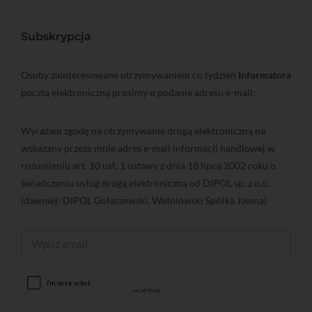
Subskrypcja
Osoby zainteresowane otrzymywaniem co tydzień
Informatora
pocztą elektroniczną prosimy o podanie adresu e-mail:
Wyrażam zgodę na otrzymywanie drogą elektroniczną na
wskazany przeze mnie adres e-mail informacji handlowej w
rozumieniu art. 10 ust. 1 ustawy z dnia 18 lipca 2002 roku o
świadczeniu usług drogą elektroniczną od DIPOL sp. z o.o.
(dawniej: DIPOL Gołaszewski, Waśniowski Spółka Jawna)