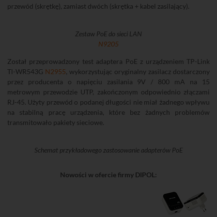
przewód (skrętkę), zamiast dwóch (skrętka + kabel zasilający).
Zestaw PoE do sieci LAN
N9205
Został przeprowadzony test adaptera PoE z urządzeniem TP-Link
Tl-WR543G
N2955
, wykorzystując oryginalny zasilacz dostarczony
przez producenta o napięciu zasilania 9V / 800 mA na 15
metrowym przewodzie UTP, zakończonym odpowiednio złączami
RJ-45. Użyty przewód o podanej długości nie miał żadnego wpływu
na stabilną pracę urządzenia, które bez żadnych problemów
transmitowało pakiety sieciowe.
Schemat przykładowego zastosowanie adapterów PoE
Nowości w ofercie firmy DIPOL: