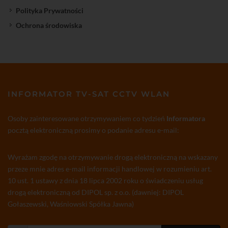
Polityka Prywatności
Ochrona środowiska
INFORMATOR TV-SAT CCTV WLAN
Osoby zainteresowane otrzymywaniem co tydzień
Informatora
pocztą elektroniczną prosimy o podanie adresu e-mail:
Wyrażam zgodę na otrzymywanie drogą elektroniczną na wskazany
przeze mnie adres e-mail informacji handlowej w rozumieniu art.
10 ust. 1 ustawy z dnia 18 lipca 2002 roku o świadczeniu usług
drogą elektroniczną od DIPOL sp. z o.o. (dawniej: DIPOL
Gołaszewski, Waśniowski Spółka Jawna)