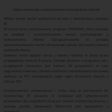
Zdalny monitoring z wykorzystaniem transmisji przez Internet
Wideo serwer został podłączony do sieci z zewnętrznym adresem
IP.
W biurze firmy zainstalowano program iVMS4000, który pozwala
na podgląd i przechwytywanie obrazu pochodzącego z
wideoserwera Ultinet. Oprogramowanie to posiada
zaimplementowany moduł ekranowego panelu sterowania kamerą
szybkoobrotową.
Inwestor może oglądać obraz z kamery również w domu przez
przeglądarkę Internet Explorer. Dostęp zarówno z programu, jak i
przeglądarki chroniony jest hasłem. W przyszłości, w celu
nagrywania materiału, istnieje możliwość zainstalowania darmowej
aplikacji na PC, obsługującej ciągły zapis strumienia danych z
Ultinet 701.
Funkcjonalność, niezawodność i niska cena, w porównaniu do
monitoringu IP, sprawiły, iż instalacja jest sztandarowym
przykładem dla wszystkich chcących założyć monitoring złożony z
jednego punktu obserwacji. Właściciel jest zadowolony z
inwestycji.