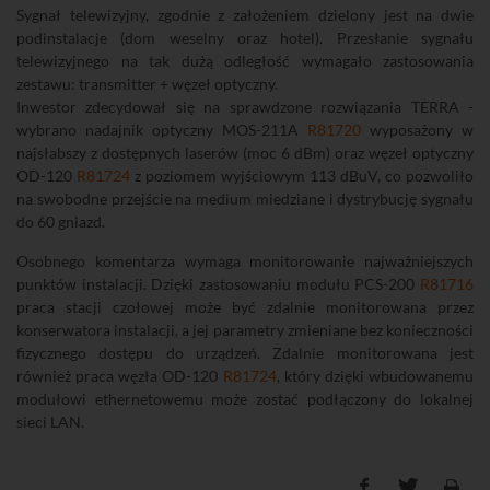
Sygnał telewizyjny, zgodnie z założeniem dzielony jest na dwie
podinstalacje (dom weselny oraz hotel). Przesłanie sygnału
telewizyjnego na tak dużą odległość wymagało zastosowania
zestawu: transmitter + węzeł optyczny.
Inwestor zdecydował się na sprawdzone rozwiązania TERRA -
wybrano nadajnik optyczny MOS-211A
R81720
wyposażony w
najsłabszy z dostępnych laserów (moc 6 dBm) oraz węzeł optyczny
OD-120
R81724
z poziomem wyjściowym 113 dBuV, co pozwoliło
na swobodne przejście na medium miedziane i dystrybucję sygnału
do 60 gniazd.
Osobnego komentarza wymaga monitorowanie najważniejszych
punktów instalacji. Dzięki zastosowaniu modułu PCS-200
R81716
praca stacji czołowej może być zdalnie monitorowana przez
konserwatora instalacji, a jej parametry zmieniane bez konieczności
fizycznego dostępu do urządzeń. Zdalnie monitorowana jest
również praca węzła OD-120
R81724
, który dzięki wbudowanemu
modułowi ethernetowemu może zostać podłączony do lokalnej
sieci LAN.