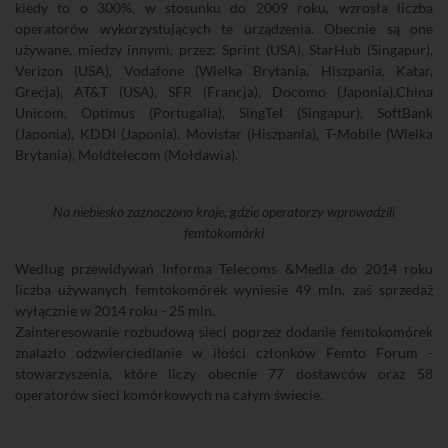
kiedy to o 300%, w stosunku do 2009 roku, wzrosła liczba
operatorów wykorzystujących te urządzenia. Obecnie są one
używane, miedzy innymi, przez: Sprint (USA), StarHub (Singapur),
Verizon (USA), Vodafone (Wielka Brytania, Hiszpania, Katar,
Grecja), AT&T (USA), SFR (Francja), Docomo (Japonia),China
Unicom, Optimus (Portugalia), SingTel (Singapur), SoftBank
(Japonia), KDDI (Japonia), Movistar (Hiszpania), T-Mobile (Wielka
Brytania), Moldtelecom (Mołdawia).
Na niebiesko zaznaczono kraje, gdzie operatorzy wprowadzili
femtokomórki
Według przewidywań Informa Telecoms &Media do 2014 roku
liczba używanych femtokomórek wyniesie 49 mln, zaś sprzedaż
wyłącznie w 2014 roku - 25 mln.
Zainteresowanie rozbudową sieci poprzez dodanie femtokomórek
znalazło odzwierciedlanie w ilości członków Femto Forum -
stowarzyszenia, które liczy obecnie 77 dostawców oraz 58
operatorów sieci komórkowych na całym świecie.