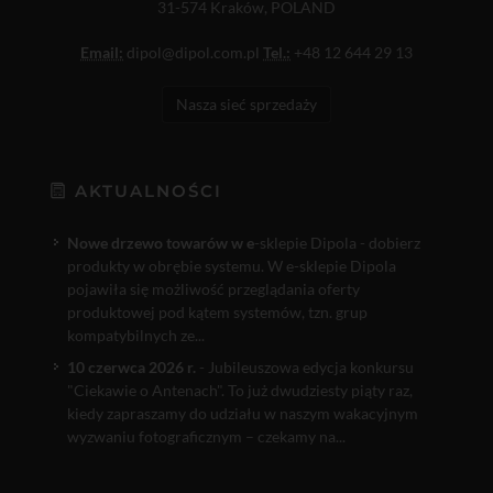
31-574 Kraków, POLAND
Email:
dipol@dipol.com.pl
Tel.:
+48 12 644 29 13
Nasza sieć sprzedaży
AKTUALNOŚCI
Nowe drzewo towarów w e
-sklepie Dipola - dobierz
produkty w obrębie systemu. W e-sklepie Dipola
pojawiła się możliwość przeglądania oferty
produktowej pod kątem systemów, tzn. grup
kompatybilnych ze...
10 czerwca 2026 r.
- Jubileuszowa edycja konkursu
"Ciekawie o Antenach". To już dwudziesty piąty raz,
kiedy zapraszamy do udziału w naszym wakacyjnym
wyzwaniu fotograficznym – czekamy na...