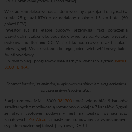
DVB-T oraz kanały telewizji satelitarnej.
W skład kompleksu wchodzą: dom weselny z pokojami dla gości (w
sumie 25 gniazd RTV) oraz oddalony o około 1,5 km hotel (60
gniazd RTV).
Inwestor już na etapie budowy przemyślał fakt połączenia
wszystkich instalacji obu budynków w jedną sieć. Połączone zostały
systemy: monitoringu CCTV, sieci komputerowej oraz instalacji
telewizyjnej. Wykorzystano do tego jeden wielowłóknowy kabel
światłowodowy.
Do dystrybucji programów satelitarnych wybrano system
MMH-
3000 TERRA
.
Schemat instalacji telewizyjnej w opisywanym obiekcie z uwzględnieniem
sprzężenia dwóch podinstalacji
Stacja czołowa MMH-3000
R81700
umożliwia odbiór 9 kanałów
satelitarnych z możliwością rozbudowy o kolejne 7 kanałów. Sygnał
ze stacji czołowej podawany jest na zestaw wzmacniaczy
kanałowych
ZG Alcad
, a następnie sumowany ze wzmocnionym
sygnałem naziemnej telewizji cyfrowej DVB-T.