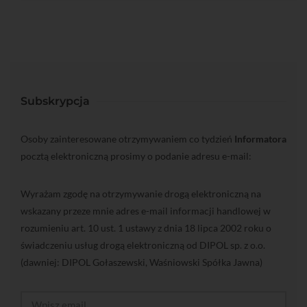
Subskrypcja
Osoby zainteresowane otrzymywaniem co tydzień
Informatora
pocztą elektroniczną prosimy o podanie adresu e-mail:
Wyrażam zgodę na otrzymywanie drogą elektroniczną na
wskazany przeze mnie adres e-mail informacji handlowej w
rozumieniu art. 10 ust. 1 ustawy z dnia 18 lipca 2002 roku o
świadczeniu usług drogą elektroniczną od DIPOL sp. z o.o.
(dawniej: DIPOL Gołaszewski, Waśniowski Spółka Jawna)