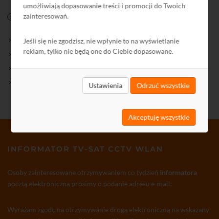
umożliwiają dopasowanie treści i promocji do Twoich
zainteresowań.
FIRMA
O firmie
Jeśli się nie zgodzisz, nie wpłynie to na wyświetlanie
reklam, tylko nie będą one do Ciebie dopasowane.
Kontakt
Polityka Prywatności
Ochrona środowiska
Ustawienia
Odrzuć wszystkie
Akceptuję wszystkie
INFORMATOR TV-SAT CCTV WLAN
Osoby zainteresowane otrzymywaniem co tydzień
Informatora
pocztą elektroniczną prosimy o podanie adresu e-mail:
Wyrażam zgodę na otrzymywanie drogą elektroniczną na wskazany