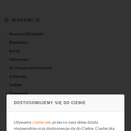
WSPARCIE
Nowości Biblioteki
Biblioteka
Kursy
Informator
Archiwum Informatora
Schematy
SatNet
Download
Feedback
DOSTOSOWUJEMY SIĘ DO CIEBIE
Używamy
ciasteczek
, przez co nasz sklep działa
niezawodnie oraz dostosowuje się do Ciebie. Ciasteczka