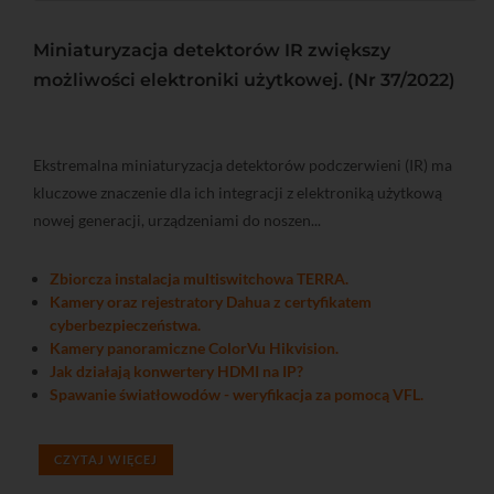
Miniaturyzacja detektorów IR zwiększy
możliwości elektroniki użytkowej. (Nr 37/2022)
Ekstremalna miniaturyzacja detektorów podczerwieni (IR) ma
kluczowe znaczenie dla ich integracji z elektroniką użytkową
nowej generacji, urządzeniami do noszen...
Zbiorcza instalacja multiswitchowa TERRA.
Kamery oraz rejestratory Dahua z certyfikatem
cyberbezpieczeństwa.
Kamery panoramiczne ColorVu Hikvision.
Jak działają konwertery HDMI na IP?
Spawanie światłowodów - weryfikacja za pomocą VFL.
CZYTAJ WIĘCEJ