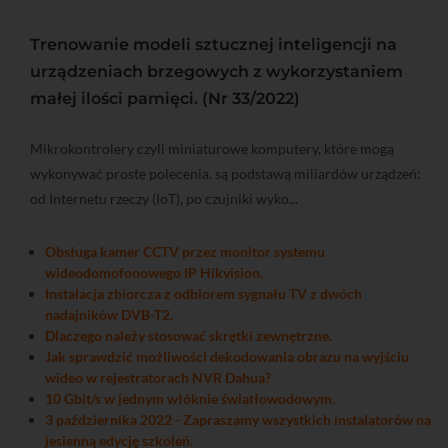
Trenowanie modeli sztucznej inteligencji na
urządzeniach brzegowych z wykorzystaniem
małej ilości pamięci. (Nr 33/2022)
Mikrokontrolery czyli miniaturowe komputery, które mogą
wykonywać proste polecenia, są podstawą miliardów urządzeń:
od Internetu rzeczy (IoT), po czujniki wyko...
Obsługa kamer CCTV przez monitor systemu
wideodomofonowego IP Hikvision.
Instalacja zbiorcza z odbiorem sygnału TV z dwóch
nadajników DVB-T2.
Dlaczego należy stosować skrętki zewnętrzne.
Jak sprawdzić możliwości dekodowania obrazu na wyjściu
wideo w rejestratorach NVR Dahua?
10 Gbit/s w jednym włóknie światłowodowym.
3 października 2022 - Zapraszamy wszystkich instalatorów na
jesienną edycję szkoleń.