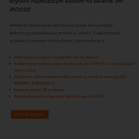
Brytanii najdłuższym kablem na świecie. (Nr
29/2022)
Wielka Brytania może wkrótce otrzymać tanią energię
elektryczną pozyskiwaną ze słońca i wiatru. Rząd brytyjski
prowadzi rozmowy z firmą Xlinks, które dotyczą b...
Wakacyjny konkurs fotograficzny na finiszu.
Selektywne wzmacnianie multipleksów DVB-T2 w instalacjach
zbiorczych.
Nadanie i zmiana haseł publicznych w stacji bramowej DS-
KD8003-IME1(IME2).
Separacja sieci IP w domu.
Zabezpieczenie przeciwprzepięciowe na 100%.
CZYTAJ WIĘCEJ