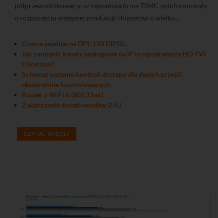
półprzewodnikowej oraz tajwańska firma TSMC poinformowały
o rozpoczęciu wstępnej produkcji chipsetów o wielko...
Czasza satelitarna DPL-120 DIPOL.
Jak zamienić kanały analogowe na IP w rejestratorze HD-TVI
Hikvision?
Schemat systemu kontroli dostępu dla dwóch przejść
obustronnie kontrolowanych.
Router z WiFi 6 (802.11ax).
Zakańczanie światłowodów 2-4J.
CZYTAJ WIĘCEJ