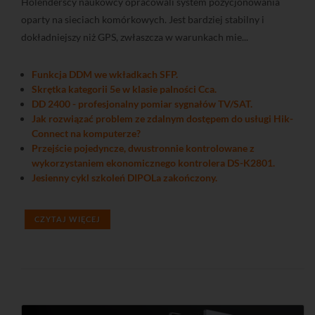
Holenderscy naukowcy opracowali system pozycjonowania
oparty na sieciach komórkowych. Jest bardziej stabilny i
dokładniejszy niż GPS, zwłaszcza w warunkach mie...
Funkcja DDM we wkładkach SFP.
Skrętka kategorii 5e w klasie palności Cca.
DD 2400 - profesjonalny pomiar sygnałów TV/SAT.
Jak rozwiązać problem ze zdalnym dostępem do usługi Hik-
Connect na komputerze?
Przejście pojedyncze, dwustronnie kontrolowane z
wykorzystaniem ekonomicznego kontrolera DS-K2801.
Jesienny cykl szkoleń DIPOLa zakończony.
CZYTAJ WIĘCEJ