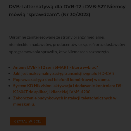
DVB-I alternatywą dla DVB-T2 i DVB-S2? Niemcy
mówią "sprawdzam". (Nr 30/2022)
Ogromne zainteresowane ze strony branży medialnej,
niemieckich nadawców, producentów urządzeń oraz dostawców
oprogramowania sprawiło, że w Niemczech rozpoczęto...
Anteny DVB-T/T2 serii SMART - którą wybrać?
Jaki jest maksymalny zasięg transmisji sygnału HD-CVI?
Poprawa zasięgu sieci telefonii komórkowej w domu.
System KD Hikvision: aktywacja i dodawanie kontrolera DS-
K2604T do aplikacji klienckiej iVMS-4200.
Zakończenie budynkowych instalacji teletechnicznych w
mieszkaniu.
CZYTAJ WIĘCEJ