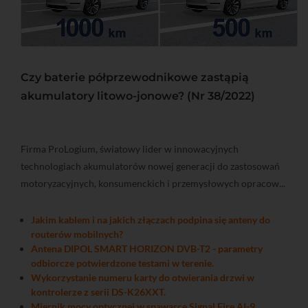
Czy baterie półprzewodnikowe zastąpią
akumulatory litowo-jonowe? (Nr 38/2022)
Firma ProLogium, światowy lider w innowacyjnych
technologiach akumulatorów nowej generacji do zastosowań
motoryzacyjnych, konsumenckich i przemysłowych opracow...
Jakim kablem i na jakich złączach podpina się anteny do
routerów mobilnych?
Antena DIPOL SMART HORIZON DVB-T2 - parametry
odbiorcze potwierdzone testami w terenie.
Wykorzystanie numeru karty do otwierania drzwi w
kontrolerze z serii DS-K26XXT.
Miernik mocy optycznej w spawarce Signal Fire AI-9.