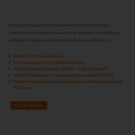
Komisja Europejska zaktualizowała decyzję dotyczącą
częstotliwości wykorzystywanych w łączności ruchomej, na
pokładach statków powietrznych. Wraz z wejściem w ...
Antena LTE dla wielu pasm.
Czyszczenie złączy światłowodowych.
Wzmacniacze kanałowe TERRA - kiedy stosować?
Jaki jest maksymalny zasięg przesyłu sygnału HD-CVI.
Niewielka stacja bramowa dla systemu wideodomofonu IP
Hikvision.
CZYTAJ WIĘCEJ