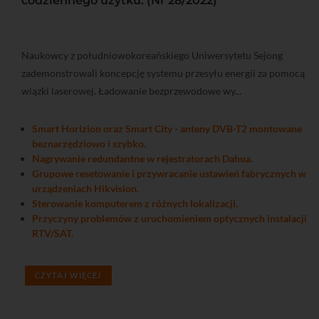
codziennego użytku. (Nr 28/2022)
Naukowcy z południowokoreańskiego Uniwersytetu Sejong
zademonstrowali koncepcję systemu przesyłu energii za pomocą
wiązki laserowej. Ładowanie bezprzewodowe wy...
Smart Horizion oraz Smart City - anteny DVB-T2 montowane
beznarzędziowo i szybko.
Nagrywanie redundantne w rejestratorach Dahua.
Grupowe resetowanie i przywracanie ustawień fabrycznych w
urządzeniach Hikvision.
Sterowanie komputerem z różnych lokalizacji.
Przyczyny problemów z uruchomieniem optycznych instalacji
RTV/SAT.
CZYTAJ WIĘCEJ