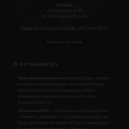
Centrala:
ul. Ciepłownicza 40
31-574 Kraków, POLAND
Email:
dipol@dipol.com.pl
Tel.:
+48 12 644 29 13
Nasza sieć sprzedaży
AKTUALNOŚCI
Nowe drzewo towarów w e
-sklepie Dipola - dobierz
produkty w obrębie systemu. W e-sklepie Dipola
pojawiła się możliwość przeglądania oferty
produktowej pod kątem systemów, tzn. grup
kompatybilnych ze...
10 czerwca 2026 r.
- Jubileuszowa edycja konkursu
"Ciekawie o Antenach". To już dwudziesty piąty raz,
kiedy zapraszamy do udziału w naszym wakacyjnym
wyzwaniu fotograficznym – czekamy na...