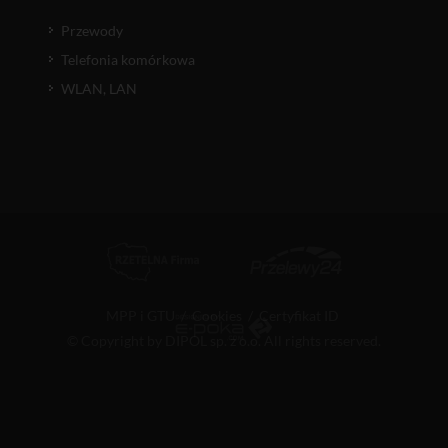
Przewody
Telefonia komórkowa
WLAN, LAN
MPP i GTU
/
Cookies
/
Certyfikat ID
© Copyright by DIPOL sp. z o.o. All rights reserved.