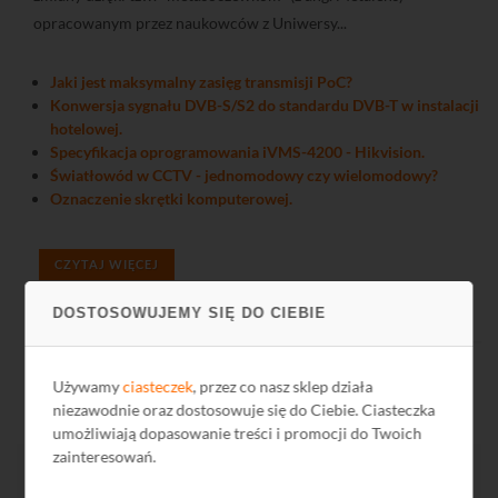
opracowanym przez naukowców z Uniwersy...
Jaki jest maksymalny zasięg transmisji PoC?
Konwersja sygnału DVB-S/S2 do standardu DVB-T w instalacji
hotelowej.
Specyfikacja oprogramowania iVMS-4200 - Hikvision.
Światłowód w CCTV - jednomodowy czy wielomodowy?
Oznaczenie skrętki komputerowej.
CZYTAJ WIĘCEJ
DOSTOSOWUJEMY SIĘ DO CIEBIE
Używamy
ciasteczek
, przez co nasz sklep działa
niezawodnie oraz dostosowuje się do Ciebie. Ciasteczka
umożliwiają dopasowanie treści i promocji do Twoich
zainteresowań.