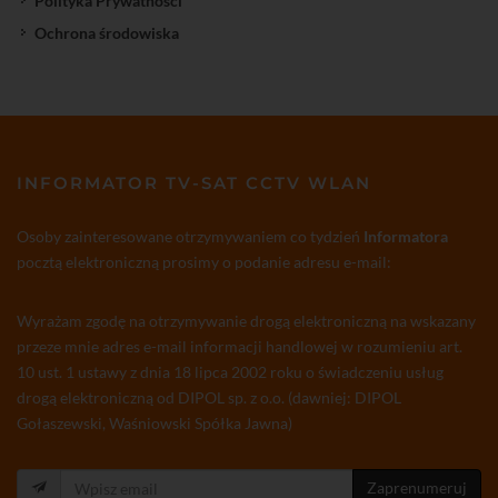
Polityka Prywatności
Ochrona środowiska
INFORMATOR TV-SAT CCTV WLAN
Osoby zainteresowane otrzymywaniem co tydzień
Informatora
pocztą elektroniczną prosimy o podanie adresu e-mail:
Wyrażam zgodę na otrzymywanie drogą elektroniczną na wskazany
przeze mnie adres e-mail informacji handlowej w rozumieniu art.
10 ust. 1 ustawy z dnia 18 lipca 2002 roku o świadczeniu usług
drogą elektroniczną od DIPOL sp. z o.o. (dawniej: DIPOL
Gołaszewski, Waśniowski Spółka Jawna)
Zaprenumeruj