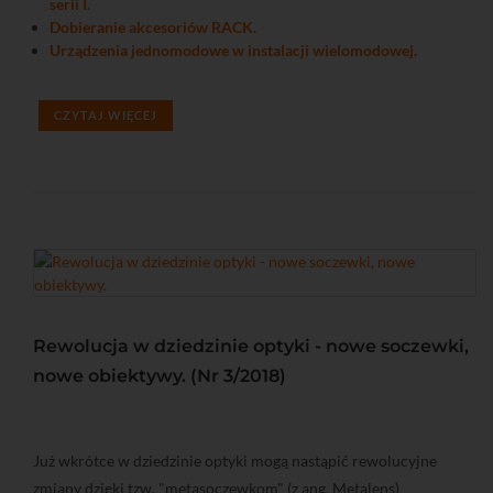
serii I.
Dobieranie akcesoriów RACK.
Urządzenia jednomodowe w instalacji wielomodowej.
CZYTAJ WIĘCEJ
Rewolucja w dziedzinie optyki - nowe soczewki,
nowe obiektywy. (Nr 3/2018)
Już wkrótce w dziedzinie optyki mogą nastąpić rewolucyjne
zmiany dzięki tzw. "metasoczewkom" (z ang. Metalens)