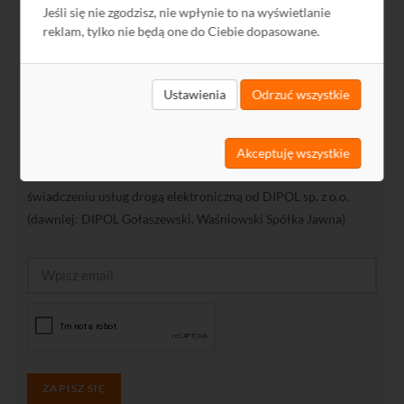
Subskrypcja
Jeśli się nie zgodzisz, nie wpłynie to na wyświetlanie
reklam, tylko nie będą one do Ciebie dopasowane.
Osoby zainteresowane otrzymywaniem co tydzień
Informatora
pocztą elektroniczną prosimy o podanie adresu e-mail:
Ustawienia
Odrzuć wszystkie
Wyrażam zgodę na otrzymywanie drogą elektroniczną na
wskazany przeze mnie adres e-mail informacji handlowej w
Akceptuję wszystkie
rozumieniu art. 10 ust. 1 ustawy z dnia 18 lipca 2002 roku o
świadczeniu usług drogą elektroniczną od DIPOL sp. z o.o.
(dawniej: DIPOL Gołaszewski, Waśniowski Spółka Jawna)
ZAPISZ SIĘ