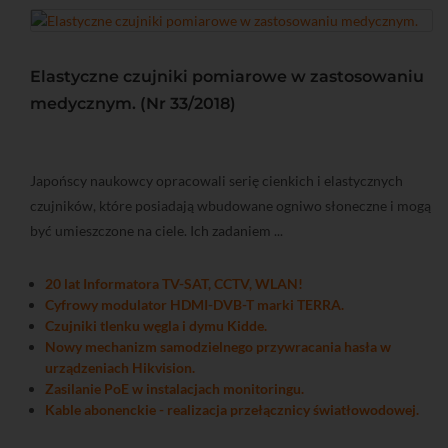
Elastyczne czujniki pomiarowe w zastosowaniu
medycznym. (Nr 33/2018)
Japońscy naukowcy opracowali serię cienkich i elastycznych
czujników, które posiadają wbudowane ogniwo słoneczne i mogą
być umieszczone na ciele. Ich zadaniem ...
20 lat Informatora TV-SAT, CCTV, WLAN!
Cyfrowy modulator HDMI-DVB-T marki TERRA.
Czujniki tlenku węgla i dymu Kidde.
Nowy mechanizm samodzielnego przywracania hasła w
urządzeniach Hikvision.
Zasilanie PoE w instalacjach monitoringu.
Kable abonenckie - realizacja przełącznicy światłowodowej.