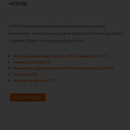
41/2018)
AWS Ground Station jest adresowana do firm z branży
kosmicznej i umożliwia nawiązanie łączności i transmisję danych
z satelity. Klienci nie muszą posiadać włas...
Optyczna stabilizacja obrazu OIS w kamerach CCTV.
System TurboHD 5.0.
Konwersja sygnału z kamer HDTVI do standardu DVB-T.
Zasilanie PoE.
Adapter w sieciach FTTx.
CZYTAJ WIĘCEJ